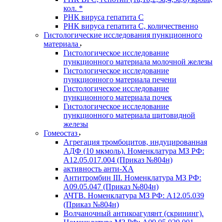
кол. *
РНК вируса гепатита C
РНК вируса гепатита C, количественно
Гистологические исследования пункционного
материала
Гистологическое исследование
пункционного материала молочной железы
Гистологическое исследование
пункционного материала печени
Гистологическое исследование
пункционного материала почек
Гистологическое исследование
пункционного материала щитовидной
железы
Гомеостаз
Агрегация тромбоцитов, индуцированная
АДФ (10 мкмоль). Номенклатура МЗ РФ:
A12.05.017.004 (Приказ №804н)
активность анти-ХА
Антитромбин III. Номенклатура МЗ РФ:
A09.05.047 (Приказ №804н)
АЧТВ. Номенклатура МЗ РФ: A12.05.039
(Приказ №804н)
Волчаночный антикоагулянт (скрининг).