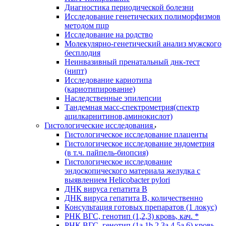
Диагностика периодической болезни
Исследование генетических полиморфизмов
методом пцр
Исследование на родство
Молекулярно-генетический анализ мужского
бесплодия
Неинвазивный пренатальный днк-тест
(нипт)
Исследование кариотипа
(кариотипирование)
Наследственные эпилепсии
Тандемная масс-спектрометрия(спектр
ацилкарнитинов,аминокислот)
Гистологические исследования
Гистологическое исследование плаценты
Гистологическое исследование эндометрия
(в т.ч. пайпель-биопсия)
Гистологическое исследование
эндоскопического материала желудка с
выявлением Helicobacter pylori
ДНК вируса гепатита B
ДНК вируса гепатита B, количественно
Консультация готовых препаратов (1 локус)
РНК ВГC, генотип (1,2,3) кровь, кач. *
РНК ВГC, генотип (1a,1b,2,3a,4,5a,6) кровь,