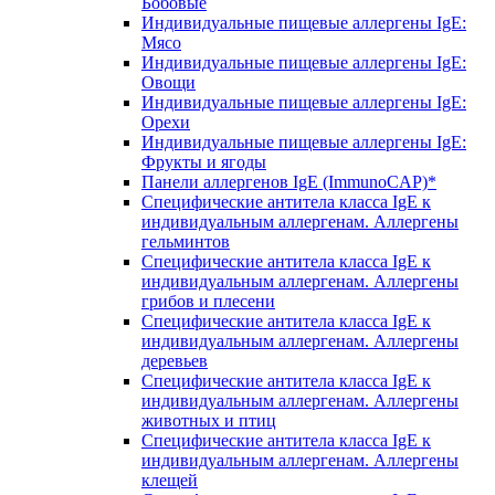
Бобовые
Индивидуальные пищевые аллергены IgE:
Мясо
Индивидуальные пищевые аллергены IgE:
Овощи
Индивидуальные пищевые аллергены IgE:
Орехи
Индивидуальные пищевые аллергены IgE:
Фрукты и ягоды
Панели аллергенов IgE (ImmunoCAP)*
Специфические антитела класса IgE к
индивидуальным аллергенам. Аллергены
гельминтов
Специфические антитела класса IgE к
индивидуальным аллергенам. Аллергены
грибов и плесени
Специфические антитела класса IgE к
индивидуальным аллергенам. Аллергены
деревьев
Специфические антитела класса IgE к
индивидуальным аллергенам. Аллергены
животных и птиц
Специфические антитела класса IgE к
индивидуальным аллергенам. Аллергены
клещей