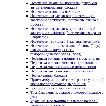
Иссечение анальной трещины (девульсия
ануса, перианальная блокада)
Иссечение анальных бахромок
Иссечение интрасфинктерного свища 1
категории сложности(Рассечение свища в
просвет)
Иссечение интрасфинктерного свища 2
категории сложности(Рассечение свища по
Габриелю)
Иссечение папиллом (1 ед.) анальной зоны
Иссечение папиллом анальной зоны (1 ед.)
Лигирование внутреннего
геморроидального узла (1 узел)
Перевязка большая гнойная в проктологии
Перевязка большая чистая в проктологии
Перевязка малая гнойная в проктологии
Перевязка малая чистая в проктологии
Перианальная блокада
Прием амбулаторный (осмотр, консультация)
врача-колопроктолога, первичный
Ректороманоскопия (ректоспопия)
Тромбэктомия наружного геморроидального
узла
Удаление 1-го полипа анального канала 1
категории сложности