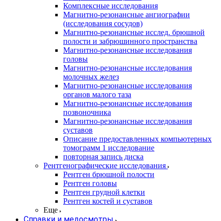
Комплексные исследования
Магнитно-резонансные ангиографии
(исследования сосудов)
Магнитно-резонансные исслед. брюшной
полости и забрюшинного пространства
Магнитно-резонансные исследования
головы
Магнитно-резонансные исследования
молочных желез
Магнитно-резонансные исследования
органов малого таза
Магнитно-резонансные исследования
позвоночника
Магнитно-резонансные исследования
суставов
Описание предоставленных компьютерных
томограмм 1 исследование
повторная запись диска
Рентгенографические исследования
Рентген брюшной полости
Рентген головы
Рентген грудной клетки
Рентген костей и суставов
Еще
Справки и медосмотры