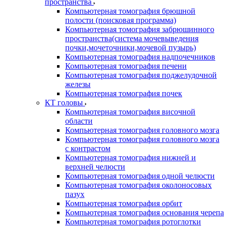
пространства
Компьютерная томография брюшной
полости (поисковая программа)
Компьютерная томография забрюшинного
пространства(система мочевыведения
почки,мочеточники,мочевой пузырь)
Компьютерная томография надпочечников
Компьютерная томография печени
Компьютерная томография поджелудочной
железы
Компьютерная томография почек
КТ головы
Компьютерная томография височной
области
Компьютерная томография головного мозга
Компьютерная томография головного мозга
с контрастом
Компьютерная томография нижней и
верхней челюсти
Компьютерная томография одной челюсти
Компьютерная томография околоносовых
пазух
Компьютерная томография орбит
Компьютерная томография основания черепа
Компьютерная томография ротоглотки