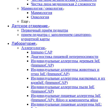
Чистка лица медицинская 2 сложности
Маммология / онкология
Маммология
Онкология
Еще
Детское отделение
Первичный приём педиатра
прием педиатра с заполнением санаторно-
курортной карты
Лаборатория
Аллергология
Immuno CAP
Диагностика пищевой непереносимости
Индивидуальные аллергены деревьев IgE
(ImmunoCAP)
Индивидуальные аллергены животных и
птиц IgE (ImmunoCAP)
Индивидуальные аллергены насекомых и их
ядовIgE (ImmunoCAP)
Индивидуальные аллергены пыли IgE
(ImmunoCAP)
Индивидуальные пищевые аллергены IgE
(ImmunoCAP): Яйцо и компоненты яйца
Индивидуальные пищевые аллергены IgE: