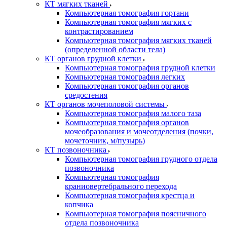
КТ мягких тканей
Компьютерная томография гортани
Компьютерная томография мягких с
контрастированием
Компьютерная томография мягких тканей
(определенной области тела)
КТ органов грудной клетки
Компьютерная томография грудной клетки
Компьютерная томография легких
Компьютерная томография органов
средостения
КТ органов мочеполовой системы
Компьютерная томография малого таза
Компьютерная томография органов
мочеобразования и мочеотделения (почки,
мочеточник, м/пузырь)
КТ позвоночника
Компьютерная томография грудного отдела
позвоночника
Компьютерная томография
краниовертебрального перехода
Компьютерная томография крестца и
копчика
Компьютерная томография поясничного
отдела позвоночника