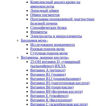
Комплексный анализ крови на
аминокислоты
Липидный обмен
Обмен пигментов
Программа неинвазивной диагностики
болезней печени
Специфические белки
Ферменты
Электролиты и микроэлементы
Биохимия мочи
Исследование конкремента
Разовая порция мочи
Суточная порция мочи
Витамины, жирные кислоты
25-OH витамин D, суммарный
(кальциферол) ИХЛА
Витамин А (ретинол)
Витамин В1 (тиамин)
Витамин В12 (цианкобаламин)
Витамин В5 (пантотеновая кислота)
Витамин В6 (пиридоксин)
Витамин В9 (фолиевая кислота)
Витамин Е (токоферол)
Витамин К (филлохинон)
Витамин С (аскорбиновая кислота)