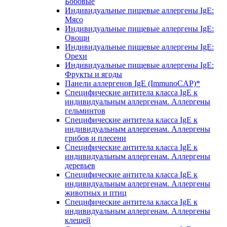
Бобовые
Индивидуальные пищевые аллергены IgE:
Мясо
Индивидуальные пищевые аллергены IgE:
Овощи
Индивидуальные пищевые аллергены IgE:
Орехи
Индивидуальные пищевые аллергены IgE:
Фрукты и ягоды
Панели аллергенов IgE (ImmunoCAP)*
Специфические антитела класса IgE к
индивидуальным аллергенам. Аллергены
гельминтов
Специфические антитела класса IgE к
индивидуальным аллергенам. Аллергены
грибов и плесени
Специфические антитела класса IgE к
индивидуальным аллергенам. Аллергены
деревьев
Специфические антитела класса IgE к
индивидуальным аллергенам. Аллергены
животных и птиц
Специфические антитела класса IgE к
индивидуальным аллергенам. Аллергены
клещей