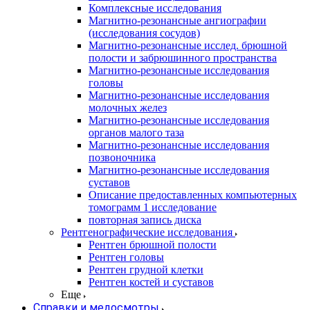
Комплексные исследования
Магнитно-резонансные ангиографии
(исследования сосудов)
Магнитно-резонансные исслед. брюшной
полости и забрюшинного пространства
Магнитно-резонансные исследования
головы
Магнитно-резонансные исследования
молочных желез
Магнитно-резонансные исследования
органов малого таза
Магнитно-резонансные исследования
позвоночника
Магнитно-резонансные исследования
суставов
Описание предоставленных компьютерных
томограмм 1 исследование
повторная запись диска
Рентгенографические исследования
Рентген брюшной полости
Рентген головы
Рентген грудной клетки
Рентген костей и суставов
Еще
Справки и медосмотры