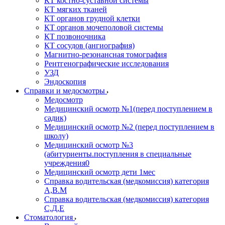
КТ костно-суставной системы
КТ мягких тканей
КТ органов грудной клетки
КТ органов мочеполовой системы
КТ позвоночника
КТ сосудов (ангиография)
Магнитно-резонансная томография
Рентгенографические исследования
УЗД
Эндоскопия
Справки и медосмотры
Медосмотр
Медицинский осмотр №1(перед поступлением в
садик)
Медицинский осмотр №2 (перед поступлением в
школу)
Медицинский осмотр №3
(абитуриенты.поступления в специальные
учреждения0
Медицинский осмотр дети 1мес
Справка водительская (медкомиссия) категория
А,В.М
Справка водительская (медкомиссия) категория
С,Д,Е
Стоматология