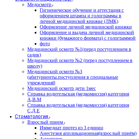
Медосмотр
Гигиеническое обучение и аттестация с
оформлением штампа и голограммы в
личной медицинской книжке (ЛМК)
Оформление личной медицинской книжки
Оформление и выдача личной медицинской
книжки (бумажного формата) с голограммой
фото
Медицинский осмотр №1(перед поступлением в
садик)
Медицинский осмотр №2 (перед поступлением в
школу)
Медицинский осмотр №3
(абитуриенты.поступления в специальные
учреждения0
Медицинский осмотр дети 1мес
Справка водительская (медкомиссия) категория
А,В.М
Справка водительская (медкомиссия) категория
С,Д,Е
Стоматология
Взрослый прием
Иммедиат протез из 3 единиц
Анестезия аппликационная(взрослый приём)
Анестезия