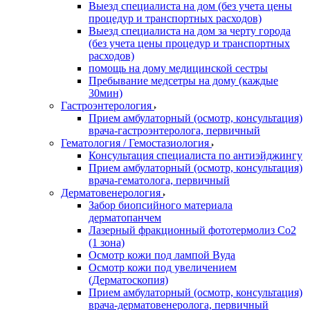
Выезд специалиста на дом (без учета цены
процедур и транспортных расходов)
Выезд специалиста на дом за черту города
(без учета цены процедур и транспортных
расходов)
помощь на дому медицинской сестры
Пребывание медсетры на дому (каждые
30мин)
Гастроэнтерология
Прием амбулаторный (осмотр, консультация)
врача-гастроэнтеролога, первичный
Гематология / Гемостазиология
Консультация специалиста по антиэйджингу
Прием амбулаторный (осмотр, консультация)
врача-гематолога, первичный
Дерматовенерология
Забор биопсийного материала
дерматопанчем
Лазерный фракционный фототермолиз Со2
(1 зона)
Осмотр кожи под лампой Вуда
Осмотр кожи под увеличением
(Дерматоскопия)
Прием амбулаторный (осмотр, консультация)
врача-дерматовенеролога, первичный