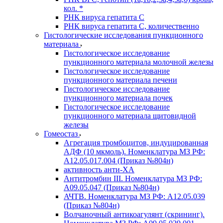
кол. *
РНК вируса гепатита C
РНК вируса гепатита C, количественно
Гистологические исследования пункционного
материала
Гистологическое исследование
пункционного материала молочной железы
Гистологическое исследование
пункционного материала печени
Гистологическое исследование
пункционного материала почек
Гистологическое исследование
пункционного материала щитовидной
железы
Гомеостаз
Агрегация тромбоцитов, индуцированная
АДФ (10 мкмоль). Номенклатура МЗ РФ:
A12.05.017.004 (Приказ №804н)
активность анти-ХА
Антитромбин III. Номенклатура МЗ РФ:
A09.05.047 (Приказ №804н)
АЧТВ. Номенклатура МЗ РФ: A12.05.039
(Приказ №804н)
Волчаночный антикоагулянт (скрининг).