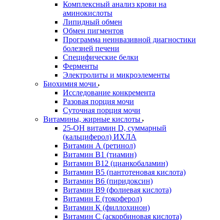
Комплексный анализ крови на
аминокислоты
Липидный обмен
Обмен пигментов
Программа неинвазивной диагностики
болезней печени
Специфические белки
Ферменты
Электролиты и микроэлементы
Биохимия мочи
Исследование конкремента
Разовая порция мочи
Суточная порция мочи
Витамины, жирные кислоты
25-OH витамин D, суммарный
(кальциферол) ИХЛА
Витамин А (ретинол)
Витамин В1 (тиамин)
Витамин В12 (цианкобаламин)
Витамин В5 (пантотеновая кислота)
Витамин В6 (пиридоксин)
Витамин В9 (фолиевая кислота)
Витамин Е (токоферол)
Витамин К (филлохинон)
Витамин С (аскорбиновая кислота)