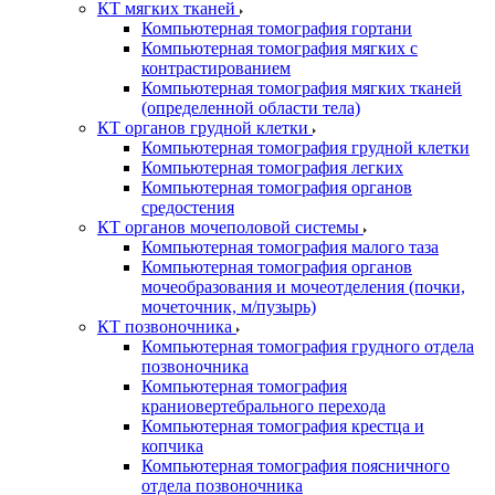
КТ мягких тканей
Компьютерная томография гортани
Компьютерная томография мягких с
контрастированием
Компьютерная томография мягких тканей
(определенной области тела)
КТ органов грудной клетки
Компьютерная томография грудной клетки
Компьютерная томография легких
Компьютерная томография органов
средостения
КТ органов мочеполовой системы
Компьютерная томография малого таза
Компьютерная томография органов
мочеобразования и мочеотделения (почки,
мочеточник, м/пузырь)
КТ позвоночника
Компьютерная томография грудного отдела
позвоночника
Компьютерная томография
краниовертебрального перехода
Компьютерная томография крестца и
копчика
Компьютерная томография поясничного
отдела позвоночника