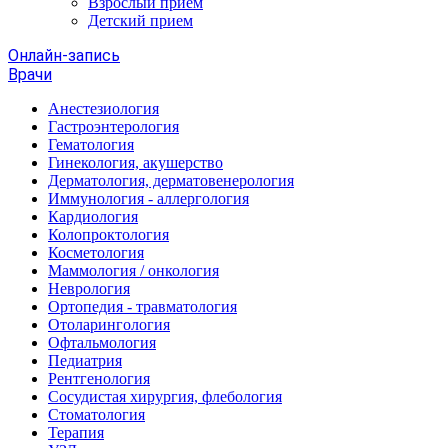
Взрослый прием
Детский прием
Онлайн-запись
Врачи
Анестезиология
Гастроэнтерология
Гематология
Гинекология, акушерство
Дерматология, дерматовенерология
Иммунология - аллергология
Кардиология
Колопроктология
Косметология
Маммология / онкология
Неврология
Ортопедия - травматология
Отоларингология
Офтальмология
Педиатрия
Рентгенология
Сосудистая хирургия, флебология
Стоматология
Терапия