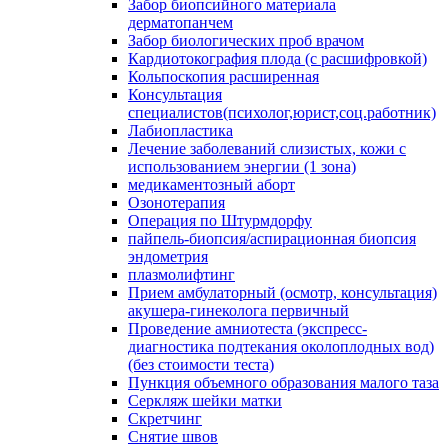
Забор биопсийного материала
дерматопанчем
Забор биологических проб врачом
Кардиотокография плода (с расшифровкой)
Кольпоскопия расширенная
Консультация
специалистов(психолог,юрист,соц.работник)
Лабиопластика
Лечение заболеваний слизистых, кожи с
использованием энергии (1 зона)
медикаментозный аборт
Озонотерапия
Операция по Штурмдорфу
пайпель-биопсия/аспирационная биопсия
эндометрия
плазмолифтинг
Прием амбулаторный (осмотр, консультация)
акушера-гинеколога первичный
Проведение амниотеста (экспресс-
диагностика подтекания околоплодных вод)
(без стоимости теста)
Пункция объемного образования малого таза
Серкляж шейки матки
Скретчинг
Снятие швов