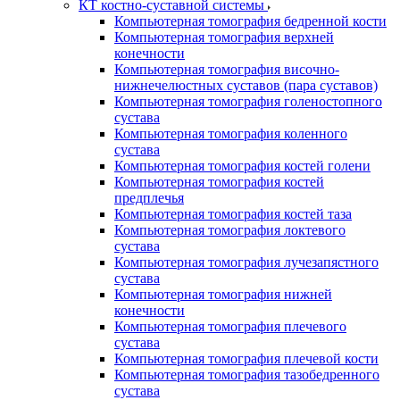
КТ костно-суставной системы
Компьютерная томография бедренной кости
Компьютерная томография верхней
конечности
Компьютерная томография височно-
нижнечелюстных суставов (пара суставов)
Компьютерная томография голеностопного
сустава
Компьютерная томография коленного
сустава
Компьютерная томография костей голени
Компьютерная томография костей
предплечья
Компьютерная томография костей таза
Компьютерная томография локтевого
сустава
Компьютерная томография лучезапястного
сустава
Компьютерная томография нижней
конечности
Компьютерная томография плечевого
сустава
Компьютерная томография плечевой кости
Компьютерная томография тазобедренного
сустава