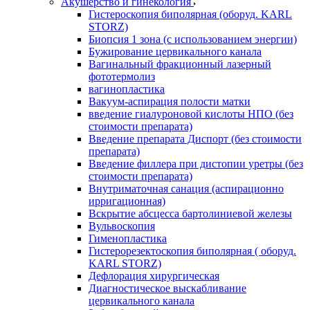
Акушерство и гинекология
Гистероскопия биполярная (оборуд. KARL
STORZ)
Биопсия 1 зона (с использованием энергии)
Бужирование цервикального канала
Вагинальный фракционный лазерный
фототермолиз
вагинопластика
Вакуум-аспирация полости матки
введение гиалуроновой кислоты НПО (без
стоимости препарата)
Введение препарата Диспорт (без стоимости
препарата)
Введение филлера при дистопии уретры (без
стоимости препарата)
Внутриматочная санация (аспирационно
ирригационная)
Вскрытие абсцесса бартолиниевой железы
Вульвоскопия
Гименопластика
Гистерорезектоскопия биполярная ( оборуд.
KARL STORZ)
Дефлорация хирургическая
Диагностическое выскабливание
цервикального канала