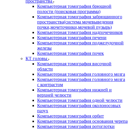
пространства
Компьютерная томография брюшной
полости (поисковая программа)
Компьютерная томография забрюшинного
пространства(система мочевыведения
почки,мочеточники,мочевой пузырь)
Компьютерная томография надпочечников
Компьютерная томография печени
Компьютерная томография поджелудочной
железы
Компьютерная томография почек
КТ головы
Компьютерная томография височной
области
Компьютерная томография головного мозга
Компьютерная томография головного мозга
с контрастом
Компьютерная томография нижней и
верхней челюсти
Компьютерная томография одной челюсти
Компьютерная томография околоносовых
пазух
Компьютерная томография орбит
Компьютерная томография основания черепа
Компьютерная томография ротоглотки