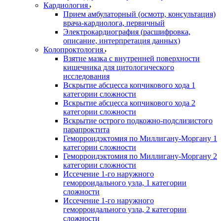
Кардиология
Прием амбулаторный (осмотр, консультация)
врача-кардиолога, первичный
Электрокардиография (расшифровка,
описание, интерпретация данных)
Колопроктология
Взятие мазка с внутренней поверхности
кишечника для цитологического
исследования
Вскрытие абсцесса копчикового хода 1
категории сложности
Вскрытие абсцесса копчикового хода 2
категории сложности
Вскрытие острого подкожно-подслизистого
парапроктита
Геморроидэктомия по Миллигану-Моргану 1
категории сложности
Геморроидэктомия по Миллигану-Моргану 2
категории сложности
Иссечение 1-го наружного
геморроидального узла, 1 категории
сложности
Иссечение 1-го наружного
геморроидального узла, 2 категории
сложности