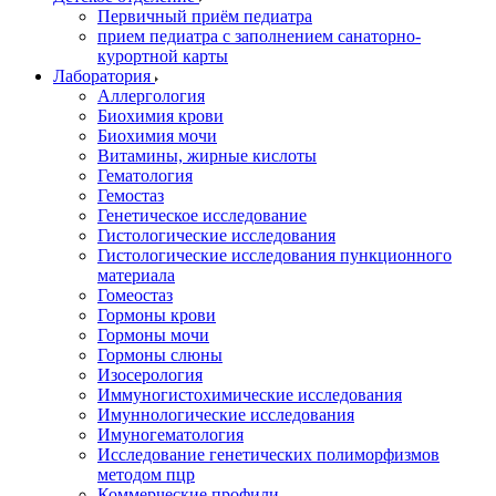
Первичный приём педиатра
прием педиатра с заполнением санаторно-
курортной карты
Лаборатория
Аллергология
Биохимия крови
Биохимия мочи
Витамины, жирные кислоты
Гематология
Гемостаз
Генетическое исследование
Гистологические исследования
Гистологические исследования пункционного
материала
Гомеостаз
Гормоны крови
Гормоны мочи
Гормоны слюны
Изосерология
Иммуногистохимические исследования
Имуннологические исследования
Имуногематология
Исследование генетических полиморфизмов
методом пцр
Коммерческие профили