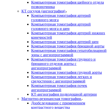
Компьютерная томография шейного отдела
позвоночника
КТ сосудов (ангиография)
Компьютерная томография артерий
головного мозга
Компьютерная томография артерий
головного мозга и шеи
Компьютерная томография артерий нижних
конечностей
Компьютерная томография артерий шеи
Компьютерная томография брюшной аорты
Компьютерная томография гепатобилиарной
зоны с ангиопрограммой
Компьютерная томография грудного и
брюшного отделов аорты с
ангиопрограммой
Компьютерная томография грудной аорты
Компьютерная томография легких и
средостения с ангиопрограммой
Компьютерная томография почек
ангиопрограммой
КТ-ангиография подвздошной артерии
Магнитно-резонансная томография
Дообследование с применением
контрастного вещества