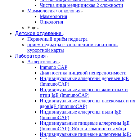
Чистка лица медицинская 2 сложности
Маммология / онкология
Маммология
Онкология
Еще
Детское отделение
Первичный приём педиатра
прием педиатра с заполнением санаторно-
курортной карты
Лаборатория
Аллергология
Immuno CAP
Диагностика пищевой непереносимости
Индивидуальные аллергены деревьев IgE
(ImmunoCAP)
Индивидуальные аллергены животных и
птиц IgE (ImmunoCAP)
Индивидуальные аллергены насекомых и их
ядовIgE (ImmunoCAP)
Индивидуальные аллергены пыли IgE
(ImmunoCAP)
Индивидуальные пищевые аллергены IgE
(ImmunoCAP): Яйцо и компоненты яйца
Индивидуальные пищевые аллергены IgE: