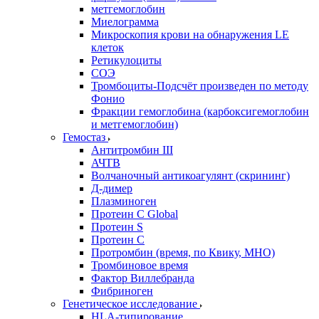
метгемоглобин
Миелограмма
Микроскопия крови на обнаружения LE
клеток
Ретикулоциты
СОЭ
Тромбоциты-Подсчёт произведен по методу
Фонио
Фракции гемоглобина (карбоксигемоглобин
и метгемоглобин)
Гемостаз
Антитромбин III
АЧТВ
Волчаночный антикоагулянт (скрининг)
Д-димер
Плазминоген
Протеин C Global
Протеин S
Протеин С
Протромбин (время, по Квику, МНО)
Тромбиновое время
Фактор Виллебранда
Фибриноген
Генетическое исследование
HLA-типирование