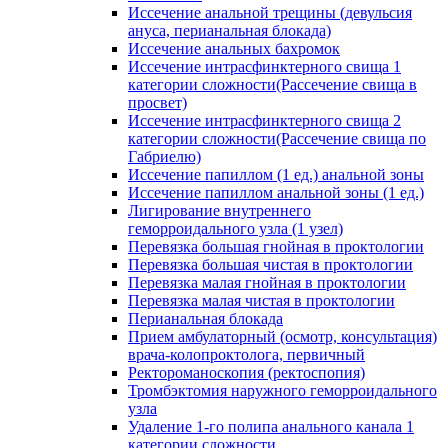
Иссечение анальной трещины (девульсия
ануса, перианальная блокада)
Иссечение анальных бахромок
Иссечение интрасфинктерного свища 1
категории сложности(Рассечение свища в
просвет)
Иссечение интрасфинктерного свища 2
категории сложности(Рассечение свища по
Габриелю)
Иссечение папиллом (1 ед.) анальной зоны
Иссечение папиллом анальной зоны (1 ед.)
Лигирование внутреннего
геморроидального узла (1 узел)
Перевязка большая гнойная в проктологии
Перевязка большая чистая в проктологии
Перевязка малая гнойная в проктологии
Перевязка малая чистая в проктологии
Перианальная блокада
Прием амбулаторный (осмотр, консультация)
врача-колопроктолога, первичный
Ректороманоскопия (ректоспопия)
Тромбэктомия наружного геморроидального
узла
Удаление 1-го полипа анального канала 1
категории сложности