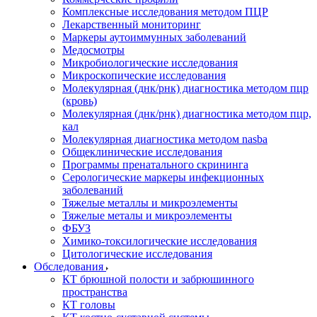
Комплексные исследования методом ПЦР
Лекарственный мониторинг
Маркеры аутоиммунных заболеваний
Медосмотры
Микробиологические исследования
Микроскопические исследования
Молекулярная (днк/рнк) диагностика методом пцр
(кровь)
Молекулярная (днк/рнк) диагностика методом пцр,
кал
Молекулярная диагностика методом nasba
Общеклинические исследования
Программы пренатального скрининга
Серологические маркеры инфекционных
заболеваний
Тяжелые металлы и микроэлементы
Тяжелые металы и микроэлементы
ФБУЗ
Химико-токсилогические исследования
Цитологические исследования
Обследования
КТ брюшной полости и забрюшинного
пространства
КТ головы