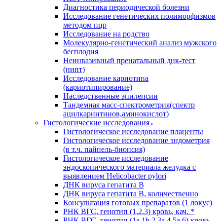
Диагностика периодической болезни
Исследование генетических полиморфизмов
методом пцр
Исследование на родство
Молекулярно-генетический анализ мужского
бесплодия
Неинвазивный пренатальный днк-тест
(нипт)
Исследование кариотипа
(кариотипирование)
Наследственные эпилепсии
Тандемная масс-спектрометрия(спектр
ацилкарнитинов,аминокислот)
Гистологические исследования
Гистологическое исследование плаценты
Гистологическое исследование эндометрия
(в т.ч. пайпель-биопсия)
Гистологическое исследование
эндоскопического материала желудка с
выявлением Helicobacter pylori
ДНК вируса гепатита B
ДНК вируса гепатита B, количественно
Консультация готовых препаратов (1 локус)
РНК ВГC, генотип (1,2,3) кровь, кач. *
РНК ВГC, генотип (1a,1b,2,3a,4,5a,6) кровь,