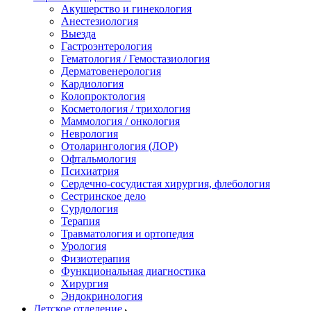
Акушерство и гинекология
Анестезиология
Выезда
Гастроэнтерология
Гематология / Гемостазиология
Дерматовенерология
Кардиология
Колопроктология
Косметология / трихология
Маммология / онкология
Неврология
Отоларингология (ЛОР)
Офтальмология
Психиатрия
Сердечно-сосудистая хирургия, флебология
Сестринское дело
Сурдология
Терапия
Травматология и ортопедия
Урология
Физиотерапия
Функциональная диагностика
Хирургия
Эндокринология
Детское отделение