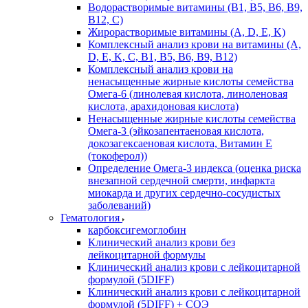
Водорастворимые витамины (B1, B5, B6, В9,
В12, С)
Жирорастворимые витамины (A, D, E, K)
Комплексный анализ крови на витамины (A,
D, E, K, C, B1, B5, B6, В9, B12)
Комплексный анализ крови на
ненасыщенные жирные кислоты семейства
Омега-6 (линолевая кислота, линоленовая
кислота, арахидоновая кислота)
Ненасыщенные жирные кислоты семейства
Омега-3 (эйкозапентаеновая кислота,
докозагексаеновая кислота, Витамин E
(токоферол))
Определение Омега-3 индекса (оценка риска
внезапной сердечной смерти, инфаркта
миокарда и других сердечно-сосудистых
заболеваний)
Гематология
карбоксигемоглобин
Клинический анализ крови без
лейкоцитарной формулы
Клинический анализ крови с лейкоцитарной
формулой (5DIFF)
Клинический анализ крови с лейкоцитарной
формулой (5DIFF) + СОЭ