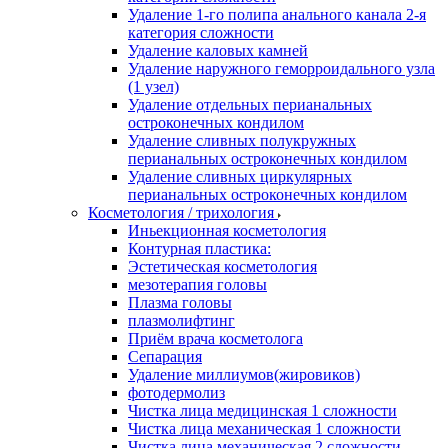
Удаление 1-го полипа анального канала 2-я
категория сложности
Удаление каловых камней
Удаление наружного геморроидального узла
(1 узел)
Удаление отдельных перианальных
остроконечных кондилом
Удаление сливных полукружных
перианальных остроконечных кондилом
Удаление сливных циркулярных
перианальных остроконечных кондилом
Косметология / трихология
Иньекционная косметология
Контурная пластика:
Эстетическая косметология
мезотерапия головы
Плазма головы
плазмолифтинг
Приём врача косметолога
Сепарация
Удаление миллиумов(жировиков)
фотодермолиз
Чистка лица медицинская 1 сложности
Чистка лица механическая 1 сложности
Чистка лица механическая 2 сложности