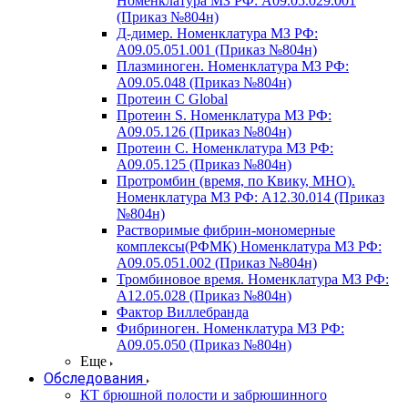
Номенклатура МЗ РФ: A09.05.029.001
(Приказ №804н)
Д-димер. Номенклатура МЗ РФ:
A09.05.051.001 (Приказ №804н)
Плазминоген. Номенклатура МЗ РФ:
A09.05.048 (Приказ №804н)
Протеин C Global
Протеин S. Номенклатура МЗ РФ:
A09.05.126 (Приказ №804н)
Протеин С. Номенклатура МЗ РФ:
A09.05.125 (Приказ №804н)
Протромбин (время, по Квику, МНО).
Номенклатура МЗ РФ: A12.30.014 (Приказ
№804н)
Растворимые фибрин-мономерные
комплексы(РФМК) Номенклатура МЗ РФ:
A09.05.051.002 (Приказ №804н)
Тромбиновое время. Номенклатура МЗ РФ:
A12.05.028 (Приказ №804н)
Фактор Виллебранда
Фибриноген. Номенклатура МЗ РФ:
A09.05.050 (Приказ №804н)
Еще
Обследования
КТ брюшной полости и забрюшинного