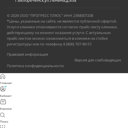
г.Белореченск,ул.Ленина,д.85а
© 2026 ООО "ПРОГРЕСС ПЛЮС" ИНН 2368007208
*Цены, указанные на сайте, не являются публичной офертой.
Услуги клиники оплачиваются согласно прайс-листу клиники,
действующему на момент оказания услуги. С актуальным
прайс-листом можно ознакомиться в клинике на стойке
регистратуры или по телефону 8 (800) 707-90-57.
Правовая информация
Версия для слабовидящих
Политика конфиденциальности
Главная
Кабинет
Корзина
Поиск