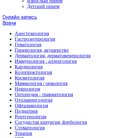
Взрослый прием
Детский прием
Онлайн-запись
Врачи
Анестезиология
Гастроэнтерология
Гематология
Гинекология, акушерство
Дерматология, дерматовенерология
Иммунология - аллергология
Кардиология
Колопроктология
Косметология
Маммология / онкология
Неврология
Ортопедия - травматология
Отоларингология
Офтальмология
Педиатрия
Рентгенология
Сосудистая хирургия, флебология
Стоматология
Терапия