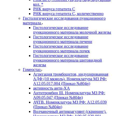
кол. *
РНК вируса гепатита C
РНК вируса гепатита C, количественно
Гистологические исследования пункционного
материала
Гистологическое исследование
пункционного материала молочной железы
Гистологическое исследование
пункционного материала печени
Гистологическое исследование
пункционного материала почек
Гистологическое исследование
пункционного материала щитовидной
железы
Гомеостаз
Агрегация тромбоцитов, индуцированная
АДФ (10 мкмоль). Номенклатура МЗ РФ:
A12.05.017.004 (Приказ №804н)
активность анти-ХА
Антитромбин III. Номенклатура МЗ РФ:
A09.05.047 (Приказ №804н)
АЧТВ. Номенклатура МЗ РФ: A12.05.039
(Приказ №804н)
Волчаночный антикоагулянт (скрининг).