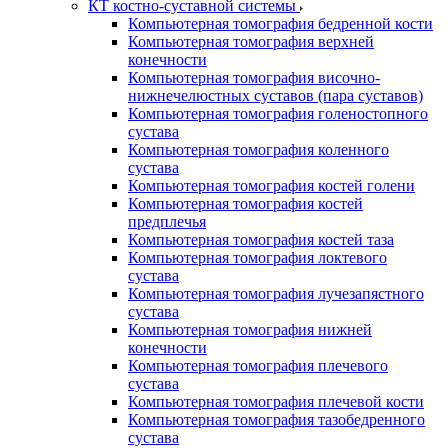
КТ костно-суставной системы
Компьютерная томография бедренной кости
Компьютерная томография верхней
конечности
Компьютерная томография височно-
нижнечелюстных суставов (пара суставов)
Компьютерная томография голеностопного
сустава
Компьютерная томография коленного
сустава
Компьютерная томография костей голени
Компьютерная томография костей
предплечья
Компьютерная томография костей таза
Компьютерная томография локтевого
сустава
Компьютерная томография лучезапястного
сустава
Компьютерная томография нижней
конечности
Компьютерная томография плечевого
сустава
Компьютерная томография плечевой кости
Компьютерная томография тазобедренного
сустава