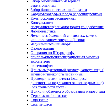
Забор биопсийного материала
дерматопанчем
Забор биологических проб врачом
Кардиотокография плода (с расшифровкой)
Кольпоскопия расширенная
Консультация
специалистов(психолог,юрист,соц.работник)
Лабиопластика
Лечение заболеваний слизистых, кожи с
использованием энергии (1 зона)
медикаментозный аборт
Озонотерапия
Операция по Штурмдорфу
пайпель-биопсия/аспирационная биопсия
эндометрия
плазмолифтинг
Прием амбулаторный (осмотр, консультация)
акушера-гинеколога первичный
Проведение амниотеста (экспресс-
диагностика подтекания околоплодных вод)
(без стоимости теста)
Пункция объемного образования малого таза
Серкляж шейки матки
Скретчинг
Снятие швов