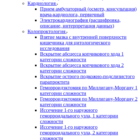
Кардиология
Прием амбулаторный (осмотр, консультация)
врача-кардиолога, первичный
Электрокардиография (расшифровка,
описание, интерпретация данных)
Колопроктология
Взятие мазка с внутренней поверхности
кишечника для цитологического
исследования
Вскрытие абсцесса копчикового хода 1
категории сложности
Вскрытие абсцесса копчикового хода 2
категории сложности
Вскрытие острого подкожно-подслизистого
парапроктита
Геморроидэктомия по Миллигану-Моргану 1
категории сложности
Геморроидэктомия по Миллигану-Моргану 2
категории сложности
Иссечение 1-го наружного
геморроидального узла, 1 категории
сложности
Иссечение 1-го наружного
геморроидального узла, 2 категории
сложности