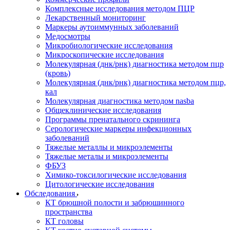
Комплексные исследования методом ПЦР
Лекарственный мониторинг
Маркеры аутоиммунных заболеваний
Медосмотры
Микробиологические исследования
Микроскопические исследования
Молекулярная (днк/рнк) диагностика методом пцр
(кровь)
Молекулярная (днк/рнк) диагностика методом пцр,
кал
Молекулярная диагностика методом nasba
Общеклинические исследования
Программы пренатального скрининга
Серологические маркеры инфекционных
заболеваний
Тяжелые металлы и микроэлементы
Тяжелые металы и микроэлементы
ФБУЗ
Химико-токсилогические исследования
Цитологические исследования
Обследования
КТ брюшной полости и забрюшинного
пространства
КТ головы