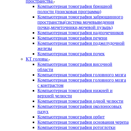
пространства
Компьютерная томография брюшной
полости (поисковая программа)
Компьютерная томография забрюшинного
пространства(система мочевыведения
почки,мочеточники,мочевой пузырь)
Компьютерная томография надпочечников
Компьютерная томография печени
Компьютерная томография поджелудочной
железы
Компьютерная томография почек
КТ головы
Компьютерная томография височной
области
Компьютерная томография головного мозга
Компьютерная томография головного мозга
с контрастом
Компьютерная томография нижней и
верхней челюсти
Компьютерная томография одной челюсти
Компьютерная томография околоносовых
пазух
Компьютерная томография орбит
Компьютерная томография основания черепа
Компьютерная томография ротоглотки