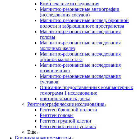
Комплексные исследования
Магнитно-резонансные ангиографии
(исследования сосудов)
Магнитно-резонансные исслед. брюшной
полости и забрюшинного пространства
Магнитно-резонансные исследования
головы
Магнитно-резонансные исследования
молочных желез
Магнитно-резонансные исследования
органов малого таза
Магнитно-резонансные исследования
позвоночника
Магнитно-резонансные исследования
суставов
Описание предоставленных компьютерных
томограмм 1 исследование
повторная запись диска
Рентгенографические исследования
Рентген брюшной полости
Рентген головы
Рентген грудной клетки
Рентген костей и суставов
Еще
Справки и медосмотры