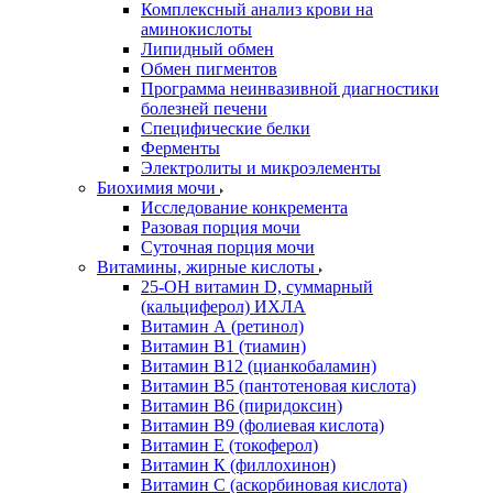
Комплексный анализ крови на
аминокислоты
Липидный обмен
Обмен пигментов
Программа неинвазивной диагностики
болезней печени
Специфические белки
Ферменты
Электролиты и микроэлементы
Биохимия мочи
Исследование конкремента
Разовая порция мочи
Суточная порция мочи
Витамины, жирные кислоты
25-OH витамин D, суммарный
(кальциферол) ИХЛА
Витамин А (ретинол)
Витамин В1 (тиамин)
Витамин В12 (цианкобаламин)
Витамин В5 (пантотеновая кислота)
Витамин В6 (пиридоксин)
Витамин В9 (фолиевая кислота)
Витамин Е (токоферол)
Витамин К (филлохинон)
Витамин С (аскорбиновая кислота)