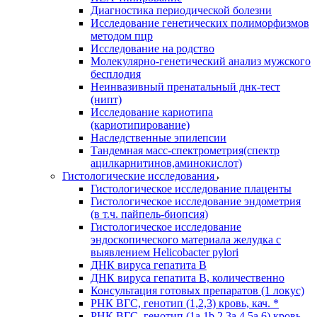
Диагностика периодической болезни
Исследование генетических полиморфизмов
методом пцр
Исследование на родство
Молекулярно-генетический анализ мужского
бесплодия
Неинвазивный пренатальный днк-тест
(нипт)
Исследование кариотипа
(кариотипирование)
Наследственные эпилепсии
Тандемная масс-спектрометрия(спектр
ацилкарнитинов,аминокислот)
Гистологические исследования
Гистологическое исследование плаценты
Гистологическое исследование эндометрия
(в т.ч. пайпель-биопсия)
Гистологическое исследование
эндоскопического материала желудка с
выявлением Helicobacter pylori
ДНК вируса гепатита B
ДНК вируса гепатита B, количественно
Консультация готовых препаратов (1 локус)
РНК ВГC, генотип (1,2,3) кровь, кач. *
РНК ВГC, генотип (1a,1b,2,3a,4,5a,6) кровь,