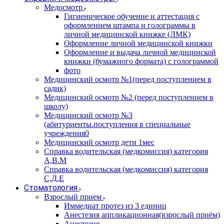
Медосмотр
Гигиеническое обучение и аттестация с
оформлением штампа и голограммы в
личной медицинской книжке (ЛМК)
Оформление личной медицинской книжки
Оформление и выдача личной медицинской
книжки (бумажного формата) с голограммой
фото
Медицинский осмотр №1(перед поступлением в
садик)
Медицинский осмотр №2 (перед поступлением в
школу)
Медицинский осмотр №3
(абитуриенты.поступления в специальные
учреждения0
Медицинский осмотр дети 1мес
Справка водительская (медкомиссия) категория
А,В.М
Справка водительская (медкомиссия) категория
С,Д,Е
Стоматология
Взрослый прием
Иммедиат протез из 3 единиц
Анестезия аппликационная(взрослый приём)
Анестезия