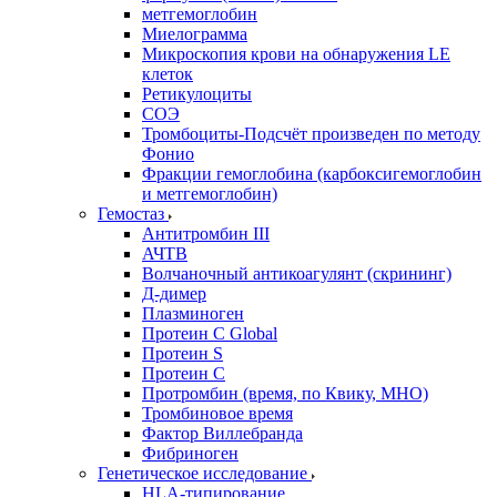
метгемоглобин
Миелограмма
Микроскопия крови на обнаружения LE
клеток
Ретикулоциты
СОЭ
Тромбоциты-Подсчёт произведен по методу
Фонио
Фракции гемоглобина (карбоксигемоглобин
и метгемоглобин)
Гемостаз
Антитромбин III
АЧТВ
Волчаночный антикоагулянт (скрининг)
Д-димер
Плазминоген
Протеин C Global
Протеин S
Протеин С
Протромбин (время, по Квику, МНО)
Тромбиновое время
Фактор Виллебранда
Фибриноген
Генетическое исследование
HLA-типирование