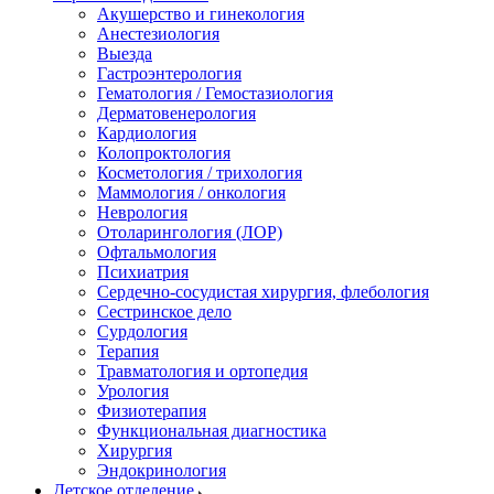
Акушерство и гинекология
Анестезиология
Выезда
Гастроэнтерология
Гематология / Гемостазиология
Дерматовенерология
Кардиология
Колопроктология
Косметология / трихология
Маммология / онкология
Неврология
Отоларингология (ЛОР)
Офтальмология
Психиатрия
Сердечно-сосудистая хирургия, флебология
Сестринское дело
Сурдология
Терапия
Травматология и ортопедия
Урология
Физиотерапия
Функциональная диагностика
Хирургия
Эндокринология
Детское отделение