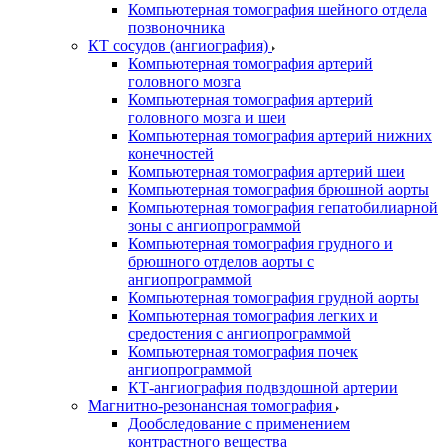
Компьютерная томография шейного отдела
позвоночника
КТ сосудов (ангиография)
Компьютерная томография артерий
головного мозга
Компьютерная томография артерий
головного мозга и шеи
Компьютерная томография артерий нижних
конечностей
Компьютерная томография артерий шеи
Компьютерная томография брюшной аорты
Компьютерная томография гепатобилиарной
зоны с ангиопрограммой
Компьютерная томография грудного и
брюшного отделов аорты с
ангиопрограммой
Компьютерная томография грудной аорты
Компьютерная томография легких и
средостения с ангиопрограммой
Компьютерная томография почек
ангиопрограммой
КТ-ангиография подвздошной артерии
Магнитно-резонансная томография
Дообследование с применением
контрастного вещества