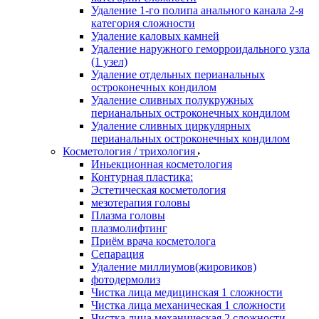
Удаление 1-го полипа анального канала 2-я
категория сложности
Удаление каловых камней
Удаление наружного геморроидального узла
(1 узел)
Удаление отдельных перианальных
остроконечных кондилом
Удаление сливных полукружных
перианальных остроконечных кондилом
Удаление сливных циркулярных
перианальных остроконечных кондилом
Косметология / трихология
Иньекционная косметология
Контурная пластика:
Эстетическая косметология
мезотерапия головы
Плазма головы
плазмолифтинг
Приём врача косметолога
Сепарация
Удаление миллиумов(жировиков)
фотодермолиз
Чистка лица медицинская 1 сложности
Чистка лица механическая 1 сложности
Чистка лица механическая 2 сложности