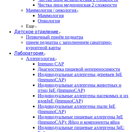
Чистка лица медицинская 2 сложности
Маммология / онкология
Маммология
Онкология
Еще
Детское отделение
Первичный приём педиатра
прием педиатра с заполнением санаторно-
курортной карты
Лаборатория
Аллергология
Immuno CAP
Диагностика пищевой непереносимости
Индивидуальные аллергены деревьев IgE
(ImmunoCAP)
Индивидуальные аллергены животных и
птиц IgE (ImmunoCAP)
Индивидуальные аллергены насекомых и их
ядовIgE (ImmunoCAP)
Индивидуальные аллергены пыли IgE
(ImmunoCAP)
Индивидуальные пищевые аллергены IgE
(ImmunoCAP): Яйцо и компоненты яйца
Индивидуальные пищевые аллергены IgE: