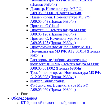
Номенклатура МЗ РФ: A09.05.029.001
(Приказ №804н)
Д-димер. Номенклатура МЗ РФ:
A09.05.051.001 (Приказ №804н)
Плазминоген. Номенклатура МЗ РФ:
A09.05.048 (Приказ №804н)
Протеин C Global
Протеин S. Номенклатура МЗ РФ:
A09.05.126 (Приказ №804н)
Протеин С. Номенклатура МЗ РФ:
A09.05.125 (Приказ №804н)
Протромбин (время, по Квику, МНО).
Номенклатура МЗ РФ: A12.30.014 (Приказ
№804н)
Растворимые фибрин-мономерные
комплексы(РФМК) Номенклатура МЗ РФ:
A09.05.051.002 (Приказ №804н)
Тромбиновое время. Номенклатура МЗ РФ:
A12.05.028 (Приказ №804н)
Фактор Виллебранда
Фибриноген. Номенклатура МЗ РФ:
A09.05.050 (Приказ №804н)
Еще
Обследования
КТ брюшной полости и забрюшинного