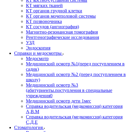
КТ костно-суставной системы
КТ мягких тканей
КТ органов грудной клетки
КТ органов мочеполовой системы
КТ позвоночника
КТ сосудов (ангиография)
Магнитно-резонансная томография
Рентгенографические исследования
УЗД
Эндоскопия
Справки и медосмотры
Медосмотр
Медицинский осмотр №1(перед поступлением в
садик)
Медицинский осмотр №2 (перед поступлением в
школу)
Медицинский осмотр №3
(абитуриенты.поступления в специальные
учреждения0
Медицинский осмотр дети 1мес
Справка водительская (медкомиссия) категория
А,В.М
Справка водительская (медкомиссия) категория
С,Д,Е
Стоматология