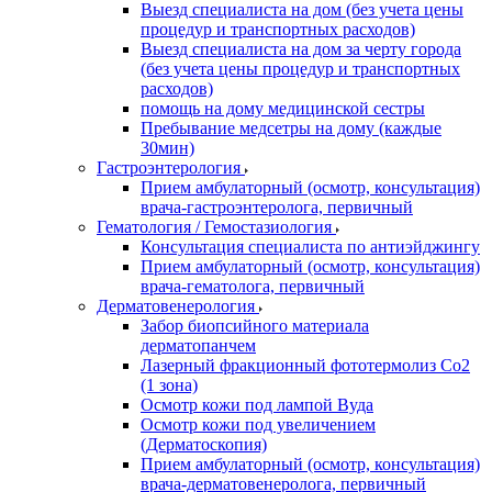
Выезд специалиста на дом (без учета цены
процедур и транспортных расходов)
Выезд специалиста на дом за черту города
(без учета цены процедур и транспортных
расходов)
помощь на дому медицинской сестры
Пребывание медсетры на дому (каждые
30мин)
Гастроэнтерология
Прием амбулаторный (осмотр, консультация)
врача-гастроэнтеролога, первичный
Гематология / Гемостазиология
Консультация специалиста по антиэйджингу
Прием амбулаторный (осмотр, консультация)
врача-гематолога, первичный
Дерматовенерология
Забор биопсийного материала
дерматопанчем
Лазерный фракционный фототермолиз Со2
(1 зона)
Осмотр кожи под лампой Вуда
Осмотр кожи под увеличением
(Дерматоскопия)
Прием амбулаторный (осмотр, консультация)
врача-дерматовенеролога, первичный