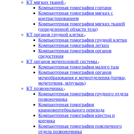
КТ мягких тканей
Компьютерная томография гортани
Компьютерная томография мягких с
контрастированием
Компьютерная томография мягких тканей
(определенной области тела)
КТ органов грудной клетки
Компьютерная томография грудной клетки
Компьютерная томография легких
Компьютерная томография органов
средостения
КТ органов мочеполовой системы
Компьютерная томография малого таза
Компьютерная томография органов
мочеобразования и мочеотделения (почки,
мочеточник, м/пузырь)
КТ позвоночника
Компьютерная томография грудного отдела
позвоночника
Компьютерная томография
краниовертебрального перехода
Компьютерная томография крестца и
копчика
Компьютерная томография поясничного
отдела позвоночника