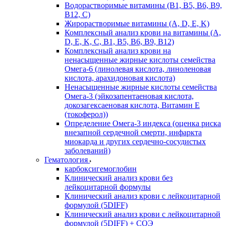
Водорастворимые витамины (B1, B5, B6, В9,
В12, С)
Жирорастворимые витамины (A, D, E, K)
Комплексный анализ крови на витамины (A,
D, E, K, C, B1, B5, B6, В9, B12)
Комплексный анализ крови на
ненасыщенные жирные кислоты семейства
Омега-6 (линолевая кислота, линоленовая
кислота, арахидоновая кислота)
Ненасыщенные жирные кислоты семейства
Омега-3 (эйкозапентаеновая кислота,
докозагексаеновая кислота, Витамин E
(токоферол))
Определение Омега-3 индекса (оценка риска
внезапной сердечной смерти, инфаркта
миокарда и других сердечно-сосудистых
заболеваний)
Гематология
карбоксигемоглобин
Клинический анализ крови без
лейкоцитарной формулы
Клинический анализ крови с лейкоцитарной
формулой (5DIFF)
Клинический анализ крови с лейкоцитарной
формулой (5DIFF) + СОЭ