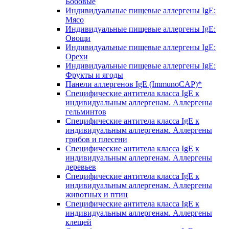
Бобовые
Индивидуальные пищевые аллергены IgE:
Мясо
Индивидуальные пищевые аллергены IgE:
Овощи
Индивидуальные пищевые аллергены IgE:
Орехи
Индивидуальные пищевые аллергены IgE:
Фрукты и ягоды
Панели аллергенов IgE (ImmunoCAP)*
Специфические антитела класса IgE к
индивидуальным аллергенам. Аллергены
гельминтов
Специфические антитела класса IgE к
индивидуальным аллергенам. Аллергены
грибов и плесени
Специфические антитела класса IgE к
индивидуальным аллергенам. Аллергены
деревьев
Специфические антитела класса IgE к
индивидуальным аллергенам. Аллергены
животных и птиц
Специфические антитела класса IgE к
индивидуальным аллергенам. Аллергены
клещей