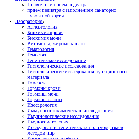
Первичный приём педиатра
прием педиатра с заполнением санаторно-
курортной карты
Лаборатория
Аллергология
Биохимия крови
Биохимия мочи
Витамины, жирные кислоты
Гематология
Гемостаз
Генетическое исследование
Гистологические исследования
Гистологические исследования пункционного
материала
Гомеостаз
Гормоны крови
Гормоны мочи
Гормоны слюны
Изосерология
Иммуногистохимические исследования
Имуннологические исследования
Имуногематология
Исследование генетических полиморфизмов
методом пцр
Коммерческие профили