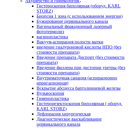
Акушерство и гинекология
Гистероскопия биполярная (оборуд. KARL
STORZ)
Биопсия 1 зона (с использованием энергии)
Бужирование цервикального канала
Вагинальный фракционный лазерный
фототермолиз
вагинопластика
Вакуум-аспирация полости матки
введение гиалуроновой кислоты НПО (без
стоимости препарата)
Введение препарата Диспорт (без стоимости
препарата)
Введение филлера при дистопии уретры (без
стоимости препарата)
Внутриматочная санация (аспирационно
ирригационная)
Вскрытие абсцесса бартолиниевой железы
Вульвоскопия
Гименопластика
Гистерорезектоскопия биполярная ( оборуд.
KARL STORZ)
Дефлорация хирургическая
Диагностическое выскабливание
цервикального канала