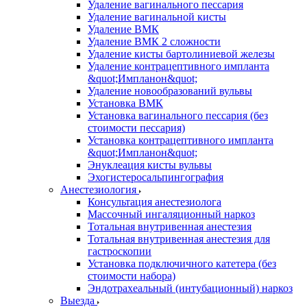
Удаление вагинального пессария
Удаление вагинальной кисты
Удаление ВМК
Удаление ВМК 2 сложности
Удаление кисты бартолиниевой железы
Удаление контрацептивного импланта
&quot;Импланон&quot;
Удаление новообразований вульвы
Установка ВМК
Установка вагинального пессария (без
стоимости пессария)
Установка контрацептивного импланта
&quot;Импланон&quot;
Энуклеация кисты вульвы
Эхогистеросальпингография
Анестезиология
Консультация анестезиолога
Массочный ингаляционный наркоз
Тотальная внутривенная анестезия
Тотальная внутривенная анестезия для
гастроскопии
Установка подключичного катетера (без
стоимости набора)
Эндотрахеальный (интубационный) наркоз
Выезда