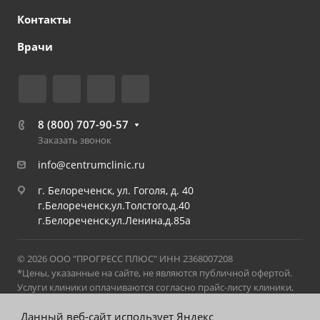
Контакты
Врачи
8 (800) 707-90-57
Заказать звонок
info@centrumclinic.ru
г. Белореченск, ул. Гоголя, д. 40
г.Белореченск,ул.Толстого,д.40
г.Белореченск,ул.Ленина,д.85а
© 2026 ООО "ПРОГРЕСС ПЛЮС" ИНН 2368007208
*Цены, указанные на сайте, не являются публичной офертой.
Услуги клиники оплачиваются согласно прайс-листу клиники,
действующему на момент оказания услуги. С актуальным
прайс-листом можно ознакомиться в клинике на стойке
Данный веб-сайт использует Яндекс