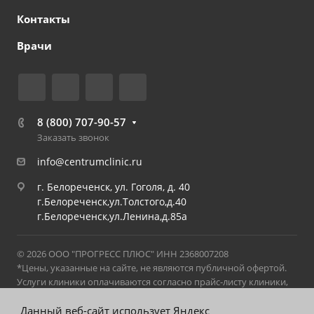
Контакты
Врачи
8 (800) 707-90-57
Заказать звонок
info@centrumclinic.ru
г. Белореченск, ул. Гоголя, д. 40
г.Белореченск,ул.Толстого,д.40
г.Белореченск,ул.Ленина,д.85а
© 2026 ООО "ПРОГРЕСС ПЛЮС" ИНН 2368007208
*Цены, указанные на сайте, не являются публичной офертой.
Услуги клиники оплачиваются согласно прайс-листу клиники,
действующему на момент оказания услуги. С актуальным
прайс-листом можно ознакомиться в клинике на стойке
Данный веб-сайт использует Яндекс