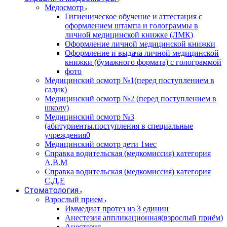
Медосмотр
Гигиеническое обучение и аттестация с
оформлением штампа и голограммы в
личной медицинской книжке (ЛМК)
Оформление личной медицинской книжки
Оформление и выдача личной медицинской
книжки (бумажного формата) с голограммой
фото
Медицинский осмотр №1(перед поступлением в
садик)
Медицинский осмотр №2 (перед поступлением в
школу)
Медицинский осмотр №3
(абитуриенты.поступления в специальные
учреждения0
Медицинский осмотр дети 1мес
Справка водительская (медкомиссия) категория
А,В.М
Справка водительская (медкомиссия) категория
С,Д,Е
Стоматология
Взрослый прием
Иммедиат протез из 3 единиц
Анестезия аппликационная(взрослый приём)
Анестезия