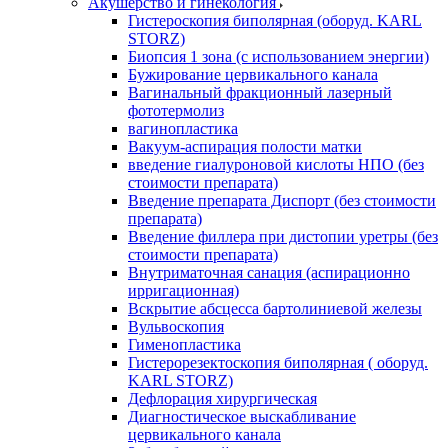
Акушерство и гинекология
Гистероскопия биполярная (оборуд. KARL
STORZ)
Биопсия 1 зона (с использованием энергии)
Бужирование цервикального канала
Вагинальный фракционный лазерный
фототермолиз
вагинопластика
Вакуум-аспирация полости матки
введение гиалуроновой кислоты НПО (без
стоимости препарата)
Введение препарата Диспорт (без стоимости
препарата)
Введение филлера при дистопии уретры (без
стоимости препарата)
Внутриматочная санация (аспирационно
ирригационная)
Вскрытие абсцесса бартолиниевой железы
Вульвоскопия
Гименопластика
Гистерорезектоскопия биполярная ( оборуд.
KARL STORZ)
Дефлорация хирургическая
Диагностическое выскабливание
цервикального канала