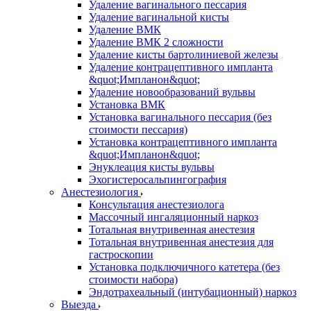
Удаление вагинального пессария
Удаление вагинальной кисты
Удаление ВМК
Удаление ВМК 2 сложности
Удаление кисты бартолиниевой железы
Удаление контрацептивного импланта
&quot;Импланон&quot;
Удаление новообразований вульвы
Установка ВМК
Установка вагинального пессария (без
стоимости пессария)
Установка контрацептивного импланта
&quot;Импланон&quot;
Энуклеация кисты вульвы
Эхогистеросальпингография
Анестезиология
Консультация анестезиолога
Массочный ингаляционный наркоз
Тотальная внутривенная анестезия
Тотальная внутривенная анестезия для
гастроскопии
Установка подключичного катетера (без
стоимости набора)
Эндотрахеальный (интубационный) наркоз
Выезда