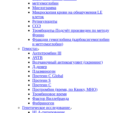
метгемоглобин
Миелограмма
Микроскопия крови на обнаружения LE
клеток
Ретикулоциты
СОЭ
Тромбоциты-Подсчёт произведен по методу
Фонио
Фракции гемоглобина (карбоксигемоглобин
и метгемоглобин)
Гемостаз
Антитромбин III
АЧТВ
Волчаночный антикоагулянт (скрининг)
Д-димер
Плазминоген
Протеин C Global
Протеин S
Протеин С
Протромбин (время, по Квику, МНО)
Тромбиновое время
Фактор Виллебранда
Фибриноген
Генетическое исследование
HLA-типирование