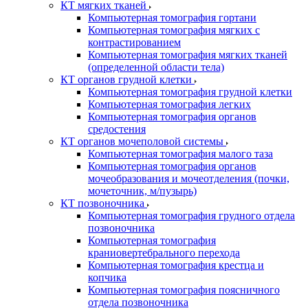
КТ мягких тканей
Компьютерная томография гортани
Компьютерная томография мягких с
контрастированием
Компьютерная томография мягких тканей
(определенной области тела)
КТ органов грудной клетки
Компьютерная томография грудной клетки
Компьютерная томография легких
Компьютерная томография органов
средостения
КТ органов мочеполовой системы
Компьютерная томография малого таза
Компьютерная томография органов
мочеобразования и мочеотделения (почки,
мочеточник, м/пузырь)
КТ позвоночника
Компьютерная томография грудного отдела
позвоночника
Компьютерная томография
краниовертебрального перехода
Компьютерная томография крестца и
копчика
Компьютерная томография поясничного
отдела позвоночника