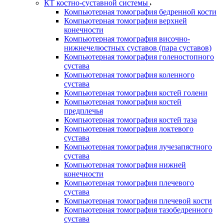
КТ костно-суставной системы
Компьютерная томография бедренной кости
Компьютерная томография верхней
конечности
Компьютерная томография височно-
нижнечелюстных суставов (пара суставов)
Компьютерная томография голеностопного
сустава
Компьютерная томография коленного
сустава
Компьютерная томография костей голени
Компьютерная томография костей
предплечья
Компьютерная томография костей таза
Компьютерная томография локтевого
сустава
Компьютерная томография лучезапястного
сустава
Компьютерная томография нижней
конечности
Компьютерная томография плечевого
сустава
Компьютерная томография плечевой кости
Компьютерная томография тазобедренного
сустава