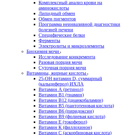
Комплексный анализ крови на
аминокислоты
Липидный обмен
Обмен пигментов
Программа неинвазивной диагностики
болезней печени
Специфические белки
Ферменты
Электролиты и микроэлементы
Биохимия мочи
Исследование конкремента
Разовая порция мочи
Суточная порция мочи
Витамины, жирные кислоты
25-OH витамин D, суммарный
(кальциферол) ИХЛА
Витамин А (ретинол)
Витамин В1 (тиамин)
Витамин В12 (цианкобаламин)
Витамин В5 (пантотеновая кислота)
Витамин В6 (пиридоксин)
Витамин В9 (фолиевая кислота)
Витамин Е (токоферол)
Витамин К (филлохинон)
Витамин С (аскорбиновая кислота)