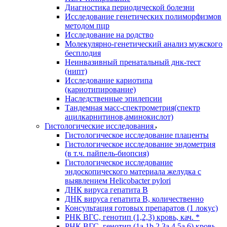
Диагностика периодической болезни
Исследование генетических полиморфизмов
методом пцр
Исследование на родство
Молекулярно-генетический анализ мужского
бесплодия
Неинвазивный пренатальный днк-тест
(нипт)
Исследование кариотипа
(кариотипирование)
Наследственные эпилепсии
Тандемная масс-спектрометрия(спектр
ацилкарнитинов,аминокислот)
Гистологические исследования
Гистологическое исследование плаценты
Гистологическое исследование эндометрия
(в т.ч. пайпель-биопсия)
Гистологическое исследование
эндоскопического материала желудка с
выявлением Helicobacter pylori
ДНК вируса гепатита B
ДНК вируса гепатита B, количественно
Консультация готовых препаратов (1 локус)
РНК ВГC, генотип (1,2,3) кровь, кач. *
РНК ВГC, генотип (1a,1b,2,3a,4,5a,6) кровь,