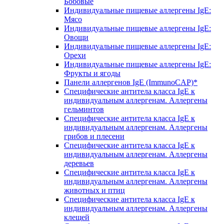
Бобовые
Индивидуальные пищевые аллергены IgE:
Мясо
Индивидуальные пищевые аллергены IgE:
Овощи
Индивидуальные пищевые аллергены IgE:
Орехи
Индивидуальные пищевые аллергены IgE:
Фрукты и ягоды
Панели аллергенов IgE (ImmunoCAP)*
Специфические антитела класса IgE к
индивидуальным аллергенам. Аллергены
гельминтов
Специфические антитела класса IgE к
индивидуальным аллергенам. Аллергены
грибов и плесени
Специфические антитела класса IgE к
индивидуальным аллергенам. Аллергены
деревьев
Специфические антитела класса IgE к
индивидуальным аллергенам. Аллергены
животных и птиц
Специфические антитела класса IgE к
индивидуальным аллергенам. Аллергены
клещей