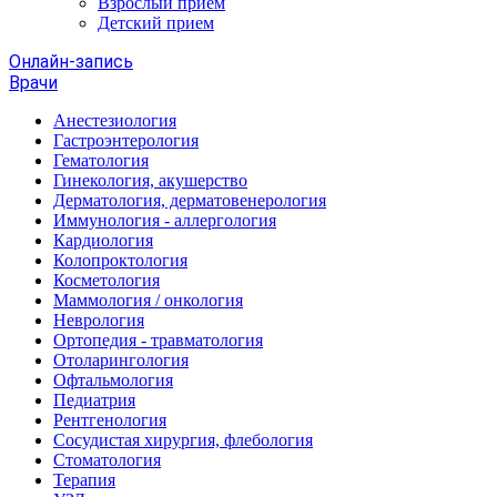
Взрослый прием
Детский прием
Онлайн-запись
Врачи
Анестезиология
Гастроэнтерология
Гематология
Гинекология, акушерство
Дерматология, дерматовенерология
Иммунология - аллергология
Кардиология
Колопроктология
Косметология
Маммология / онкология
Неврология
Ортопедия - травматология
Отоларингология
Офтальмология
Педиатрия
Рентгенология
Сосудистая хирургия, флебология
Стоматология
Терапия