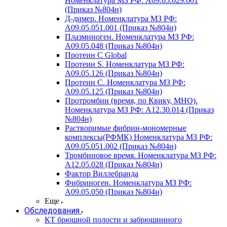
Номенклатура МЗ РФ: A09.05.029.001
(Приказ №804н)
Д-димер. Номенклатура МЗ РФ:
A09.05.051.001 (Приказ №804н)
Плазминоген. Номенклатура МЗ РФ:
A09.05.048 (Приказ №804н)
Протеин C Global
Протеин S. Номенклатура МЗ РФ:
A09.05.126 (Приказ №804н)
Протеин С. Номенклатура МЗ РФ:
A09.05.125 (Приказ №804н)
Протромбин (время, по Квику, МНО).
Номенклатура МЗ РФ: A12.30.014 (Приказ
№804н)
Растворимые фибрин-мономерные
комплексы(РФМК) Номенклатура МЗ РФ:
A09.05.051.002 (Приказ №804н)
Тромбиновое время. Номенклатура МЗ РФ:
A12.05.028 (Приказ №804н)
Фактор Виллебранда
Фибриноген. Номенклатура МЗ РФ:
A09.05.050 (Приказ №804н)
Еще
Обследования
КТ брюшной полости и забрюшинного