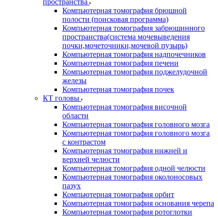
пространства
Компьютерная томография брюшной
полости (поисковая программа)
Компьютерная томография забрюшинного
пространства(система мочевыведения
почки,мочеточники,мочевой пузырь)
Компьютерная томография надпочечников
Компьютерная томография печени
Компьютерная томография поджелудочной
железы
Компьютерная томография почек
КТ головы
Компьютерная томография височной
области
Компьютерная томография головного мозга
Компьютерная томография головного мозга
с контрастом
Компьютерная томография нижней и
верхней челюсти
Компьютерная томография одной челюсти
Компьютерная томография околоносовых
пазух
Компьютерная томография орбит
Компьютерная томография основания черепа
Компьютерная томография ротоглотки