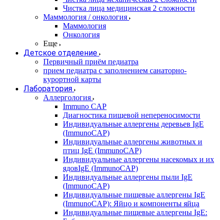
Чистка лица медицинская 2 сложности
Маммология / онкология
Маммология
Онкология
Еще
Детское отделение
Первичный приём педиатра
прием педиатра с заполнением санаторно-
курортной карты
Лаборатория
Аллергология
Immuno CAP
Диагностика пищевой непереносимости
Индивидуальные аллергены деревьев IgE
(ImmunoCAP)
Индивидуальные аллергены животных и
птиц IgE (ImmunoCAP)
Индивидуальные аллергены насекомых и их
ядовIgE (ImmunoCAP)
Индивидуальные аллергены пыли IgE
(ImmunoCAP)
Индивидуальные пищевые аллергены IgE
(ImmunoCAP): Яйцо и компоненты яйца
Индивидуальные пищевые аллергены IgE: