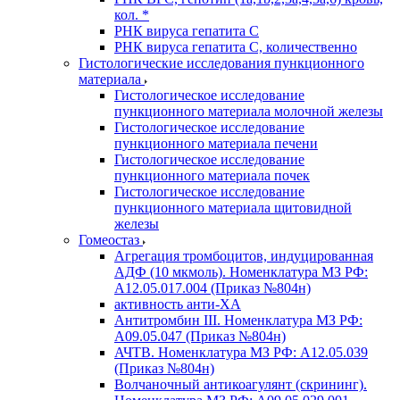
кол. *
РНК вируса гепатита C
РНК вируса гепатита C, количественно
Гистологические исследования пункционного
материала
Гистологическое исследование
пункционного материала молочной железы
Гистологическое исследование
пункционного материала печени
Гистологическое исследование
пункционного материала почек
Гистологическое исследование
пункционного материала щитовидной
железы
Гомеостаз
Агрегация тромбоцитов, индуцированная
АДФ (10 мкмоль). Номенклатура МЗ РФ:
A12.05.017.004 (Приказ №804н)
активность анти-ХА
Антитромбин III. Номенклатура МЗ РФ:
A09.05.047 (Приказ №804н)
АЧТВ. Номенклатура МЗ РФ: A12.05.039
(Приказ №804н)
Волчаночный антикоагулянт (скрининг).