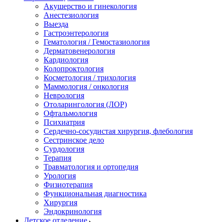
Акушерство и гинекология
Анестезиология
Выезда
Гастроэнтерология
Гематология / Гемостазиология
Дерматовенерология
Кардиология
Колопроктология
Косметология / трихология
Маммология / онкология
Неврология
Отоларингология (ЛОР)
Офтальмология
Психиатрия
Сердечно-сосудистая хирургия, флебология
Сестринское дело
Сурдология
Терапия
Травматология и ортопедия
Урология
Физиотерапия
Функциональная диагностика
Хирургия
Эндокринология
Детское отделение