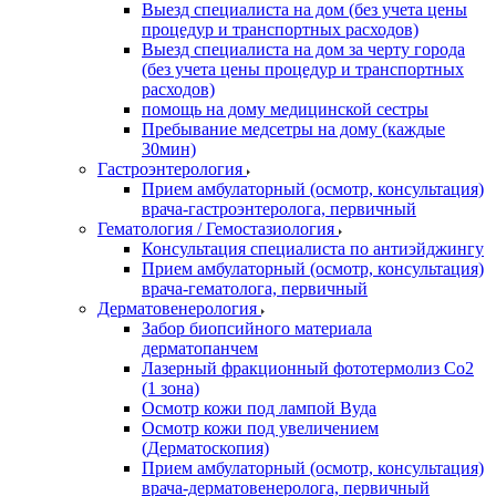
Выезд специалиста на дом (без учета цены
процедур и транспортных расходов)
Выезд специалиста на дом за черту города
(без учета цены процедур и транспортных
расходов)
помощь на дому медицинской сестры
Пребывание медсетры на дому (каждые
30мин)
Гастроэнтерология
Прием амбулаторный (осмотр, консультация)
врача-гастроэнтеролога, первичный
Гематология / Гемостазиология
Консультация специалиста по антиэйджингу
Прием амбулаторный (осмотр, консультация)
врача-гематолога, первичный
Дерматовенерология
Забор биопсийного материала
дерматопанчем
Лазерный фракционный фототермолиз Со2
(1 зона)
Осмотр кожи под лампой Вуда
Осмотр кожи под увеличением
(Дерматоскопия)
Прием амбулаторный (осмотр, консультация)
врача-дерматовенеролога, первичный