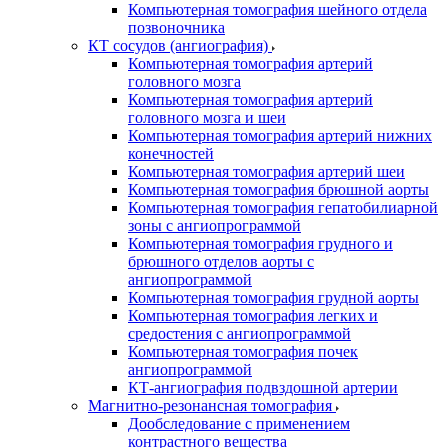
Компьютерная томография шейного отдела
позвоночника
КТ сосудов (ангиография)
Компьютерная томография артерий
головного мозга
Компьютерная томография артерий
головного мозга и шеи
Компьютерная томография артерий нижних
конечностей
Компьютерная томография артерий шеи
Компьютерная томография брюшной аорты
Компьютерная томография гепатобилиарной
зоны с ангиопрограммой
Компьютерная томография грудного и
брюшного отделов аорты с
ангиопрограммой
Компьютерная томография грудной аорты
Компьютерная томография легких и
средостения с ангиопрограммой
Компьютерная томография почек
ангиопрограммой
КТ-ангиография подвздошной артерии
Магнитно-резонансная томография
Дообследование с применением
контрастного вещества