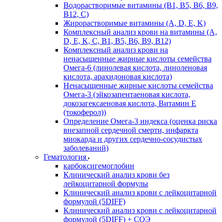
Водорастворимые витамины (B1, B5, B6, В9,
В12, С)
Жирорастворимые витамины (A, D, E, K)
Комплексный анализ крови на витамины (A,
D, E, K, C, B1, B5, B6, В9, B12)
Комплексный анализ крови на
ненасыщенные жирные кислоты семейства
Омега-6 (линолевая кислота, линоленовая
кислота, арахидоновая кислота)
Ненасыщенные жирные кислоты семейства
Омега-3 (эйкозапентаеновая кислота,
докозагексаеновая кислота, Витамин E
(токоферол))
Определение Омега-3 индекса (оценка риска
внезапной сердечной смерти, инфаркта
миокарда и других сердечно-сосудистых
заболеваний)
Гематология
карбоксигемоглобин
Клинический анализ крови без
лейкоцитарной формулы
Клинический анализ крови с лейкоцитарной
формулой (5DIFF)
Клинический анализ крови с лейкоцитарной
формулой (5DIFF) + СОЭ