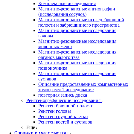
Комплексные исследования
Магнитно-резонансные ангиографии
(исследования сосудов)
Магнитно-резонансные исслед. брюшной
полости и забрюшинного пространства
Магнитно-резонансные исследования
головы
Магнитно-резонансные исследования
молочных желез
Магнитно-резонансные исследования
органов малого таза
Магнитно-резонансные исследования
позвоночника
Магнитно-резонансные исследования
суставов
Описание предоставленных компьютерных
томограмм 1 исследование
повторная запись диска
Рентгенографические исследования
Рентген брюшной полости
Рентген головы
Рентген грудной клетки
Рентген костей и суставов
Еще
Справки и медосмотры