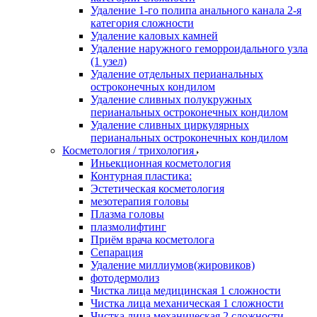
Удаление 1-го полипа анального канала 2-я
категория сложности
Удаление каловых камней
Удаление наружного геморроидального узла
(1 узел)
Удаление отдельных перианальных
остроконечных кондилом
Удаление сливных полукружных
перианальных остроконечных кондилом
Удаление сливных циркулярных
перианальных остроконечных кондилом
Косметология / трихология
Иньекционная косметология
Контурная пластика:
Эстетическая косметология
мезотерапия головы
Плазма головы
плазмолифтинг
Приём врача косметолога
Сепарация
Удаление миллиумов(жировиков)
фотодермолиз
Чистка лица медицинская 1 сложности
Чистка лица механическая 1 сложности
Чистка лица механическая 2 сложности