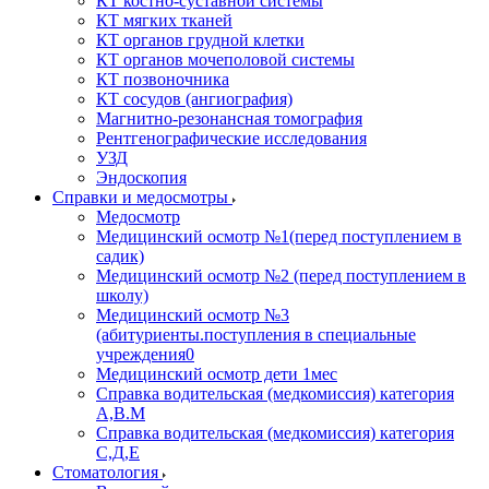
КТ костно-суставной системы
КТ мягких тканей
КТ органов грудной клетки
КТ органов мочеполовой системы
КТ позвоночника
КТ сосудов (ангиография)
Магнитно-резонансная томография
Рентгенографические исследования
УЗД
Эндоскопия
Справки и медосмотры
Медосмотр
Медицинский осмотр №1(перед поступлением в
садик)
Медицинский осмотр №2 (перед поступлением в
школу)
Медицинский осмотр №3
(абитуриенты.поступления в специальные
учреждения0
Медицинский осмотр дети 1мес
Справка водительская (медкомиссия) категория
А,В.М
Справка водительская (медкомиссия) категория
С,Д,Е
Стоматология