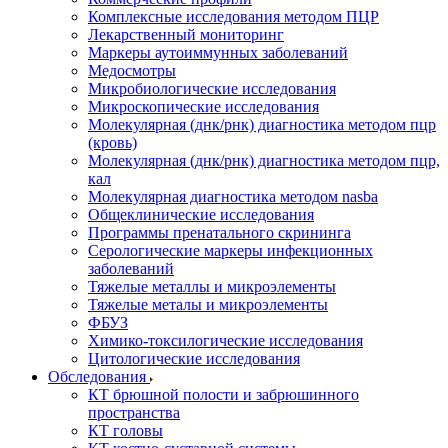
Комплексные исследования методом ПЦР
Лекарственный мониторинг
Маркеры аутоиммунных заболеваний
Медосмотры
Микробиологические исследования
Микроскопические исследования
Молекулярная (днк/рнк) диагностика методом пцр
(кровь)
Молекулярная (днк/рнк) диагностика методом пцр,
кал
Молекулярная диагностика методом nasba
Общеклинические исследования
Программы пренатального скрининга
Серологические маркеры инфекционных
заболеваний
Тяжелые металлы и микроэлементы
Тяжелые металы и микроэлементы
ФБУЗ
Химико-токсилогические исследования
Цитологические исследования
Обследования
КТ брюшной полости и забрюшинного
пространства
КТ головы