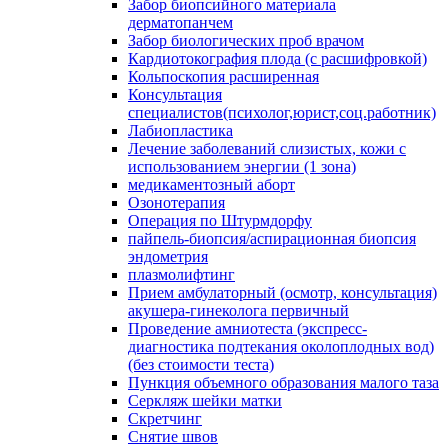
Забор биопсийного материала
дерматопанчем
Забор биологических проб врачом
Кардиотокография плода (с расшифровкой)
Кольпоскопия расширенная
Консультация
специалистов(психолог,юрист,соц.работник)
Лабиопластика
Лечение заболеваний слизистых, кожи с
использованием энергии (1 зона)
медикаментозный аборт
Озонотерапия
Операция по Штурмдорфу
пайпель-биопсия/аспирационная биопсия
эндометрия
плазмолифтинг
Прием амбулаторный (осмотр, консультация)
акушера-гинеколога первичный
Проведение амниотеста (экспресс-
диагностика подтекания околоплодных вод)
(без стоимости теста)
Пункция объемного образования малого таза
Серкляж шейки матки
Скретчинг
Снятие швов