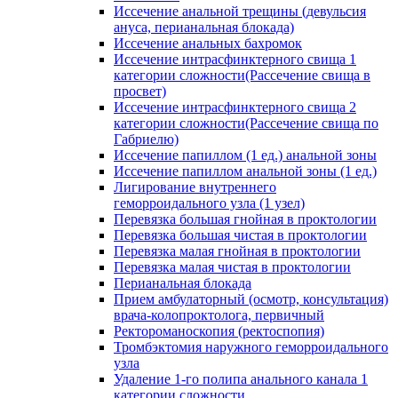
Иссечение анальной трещины (девульсия
ануса, перианальная блокада)
Иссечение анальных бахромок
Иссечение интрасфинктерного свища 1
категории сложности(Рассечение свища в
просвет)
Иссечение интрасфинктерного свища 2
категории сложности(Рассечение свища по
Габриелю)
Иссечение папиллом (1 ед.) анальной зоны
Иссечение папиллом анальной зоны (1 ед.)
Лигирование внутреннего
геморроидального узла (1 узел)
Перевязка большая гнойная в проктологии
Перевязка большая чистая в проктологии
Перевязка малая гнойная в проктологии
Перевязка малая чистая в проктологии
Перианальная блокада
Прием амбулаторный (осмотр, консультация)
врача-колопроктолога, первичный
Ректороманоскопия (ректоспопия)
Тромбэктомия наружного геморроидального
узла
Удаление 1-го полипа анального канала 1
категории сложности