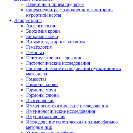
Первичный приём педиатра
прием педиатра с заполнением санаторно-
курортной карты
Лаборатория
Аллергология
Биохимия крови
Биохимия мочи
Витамины, жирные кислоты
Гематология
Гемостаз
Генетическое исследование
Гистологические исследования
Гистологические исследования пункционного
материала
Гомеостаз
Гормоны крови
Гормоны мочи
Гормоны слюны
Изосерология
Иммуногистохимические исследования
Имуннологические исследования
Имуногематология
Исследование генетических полиморфизмов
методом пцр
Коммерческие профили