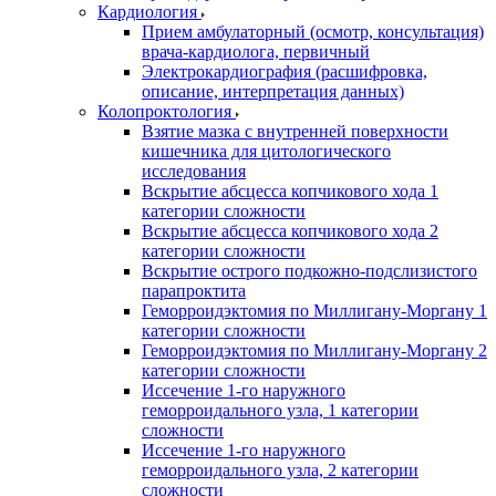
Кардиология
Прием амбулаторный (осмотр, консультация)
врача-кардиолога, первичный
Электрокардиография (расшифровка,
описание, интерпретация данных)
Колопроктология
Взятие мазка с внутренней поверхности
кишечника для цитологического
исследования
Вскрытие абсцесса копчикового хода 1
категории сложности
Вскрытие абсцесса копчикового хода 2
категории сложности
Вскрытие острого подкожно-подслизистого
парапроктита
Геморроидэктомия по Миллигану-Моргану 1
категории сложности
Геморроидэктомия по Миллигану-Моргану 2
категории сложности
Иссечение 1-го наружного
геморроидального узла, 1 категории
сложности
Иссечение 1-го наружного
геморроидального узла, 2 категории
сложности