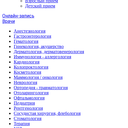
Взрослый прием
Детский прием
Онлайн-запись
Врачи
Анестезиология
Гастроэнтерология
Гематология
Гинекология, акушерство
Дерматология, дерматовенерология
Иммунология - аллергология
Кардиология
Колопроктология
Косметология
Маммология / онкология
Неврология
Ортопедия - травматология
Отоларингология
Офтальмология
Педиатрия
Рентгенология
Сосудистая хирургия, флебология
Стоматология
Терапия