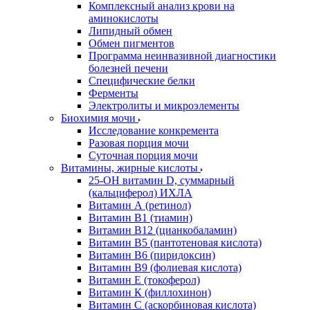
Комплексный анализ крови на
аминокислоты
Липидный обмен
Обмен пигментов
Программа неинвазивной диагностики
болезней печени
Специфические белки
Ферменты
Электролиты и микроэлементы
Биохимия мочи
Исследование конкремента
Разовая порция мочи
Суточная порция мочи
Витамины, жирные кислоты
25-OH витамин D, суммарный
(кальциферол) ИХЛА
Витамин А (ретинол)
Витамин В1 (тиамин)
Витамин В12 (цианкобаламин)
Витамин В5 (пантотеновая кислота)
Витамин В6 (пиридоксин)
Витамин В9 (фолиевая кислота)
Витамин Е (токоферол)
Витамин К (филлохинон)
Витамин С (аскорбиновая кислота)