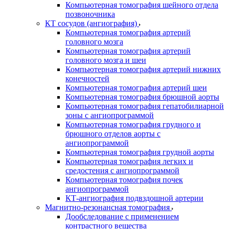
Компьютерная томография шейного отдела
позвоночника
КТ сосудов (ангиография)
Компьютерная томография артерий
головного мозга
Компьютерная томография артерий
головного мозга и шеи
Компьютерная томография артерий нижних
конечностей
Компьютерная томография артерий шеи
Компьютерная томография брюшной аорты
Компьютерная томография гепатобилиарной
зоны с ангиопрограммой
Компьютерная томография грудного и
брюшного отделов аорты с
ангиопрограммой
Компьютерная томография грудной аорты
Компьютерная томография легких и
средостения с ангиопрограммой
Компьютерная томография почек
ангиопрограммой
КТ-ангиография подвздошной артерии
Магнитно-резонансная томография
Дообследование с применением
контрастного вещества