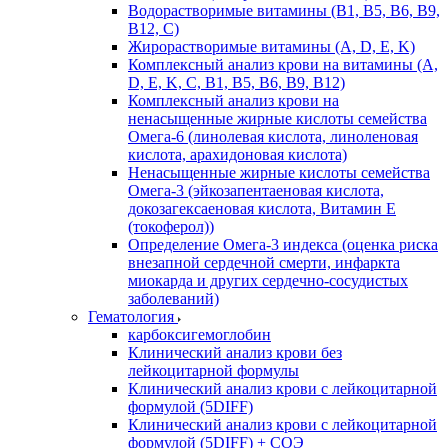
Водорастворимые витамины (B1, B5, B6, В9,
В12, С)
Жирорастворимые витамины (A, D, E, K)
Комплексный анализ крови на витамины (A,
D, E, K, C, B1, B5, B6, В9, B12)
Комплексный анализ крови на
ненасыщенные жирные кислоты семейства
Омега-6 (линолевая кислота, линоленовая
кислота, арахидоновая кислота)
Ненасыщенные жирные кислоты семейства
Омега-3 (эйкозапентаеновая кислота,
докозагексаеновая кислота, Витамин E
(токоферол))
Определение Омега-3 индекса (оценка риска
внезапной сердечной смерти, инфаркта
миокарда и других сердечно-сосудистых
заболеваний)
Гематология
карбоксигемоглобин
Клинический анализ крови без
лейкоцитарной формулы
Клинический анализ крови с лейкоцитарной
формулой (5DIFF)
Клинический анализ крови с лейкоцитарной
формулой (5DIFF) + СОЭ