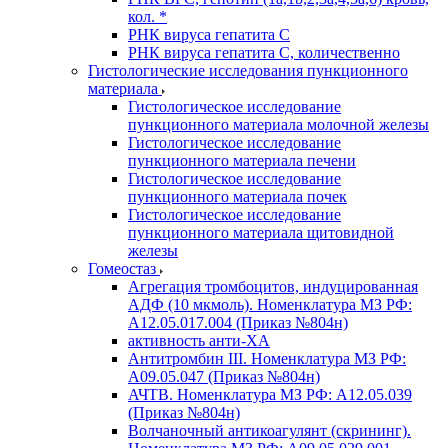
кол. *
РНК вируса гепатита C
РНК вируса гепатита C, количественно
Гистологические исследования пункционного
материала
Гистологическое исследование
пункционного материала молочной железы
Гистологическое исследование
пункционного материала печени
Гистологическое исследование
пункционного материала почек
Гистологическое исследование
пункционного материала щитовидной
железы
Гомеостаз
Агрегация тромбоцитов, индуцированная
АДФ (10 мкмоль). Номенклатура МЗ РФ:
A12.05.017.004 (Приказ №804н)
активность анти-ХА
Антитромбин III. Номенклатура МЗ РФ:
A09.05.047 (Приказ №804н)
АЧТВ. Номенклатура МЗ РФ: A12.05.039
(Приказ №804н)
Волчаночный антикоагулянт (скрининг).