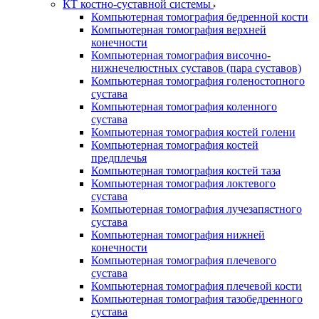
КТ костно-суставной системы
Компьютерная томография бедренной кости
Компьютерная томография верхней
конечности
Компьютерная томография височно-
нижнечелюстных суставов (пара суставов)
Компьютерная томография голеностопного
сустава
Компьютерная томография коленного
сустава
Компьютерная томография костей голени
Компьютерная томография костей
предплечья
Компьютерная томография костей таза
Компьютерная томография локтевого
сустава
Компьютерная томография лучезапястного
сустава
Компьютерная томография нижней
конечности
Компьютерная томография плечевого
сустава
Компьютерная томография плечевой кости
Компьютерная томография тазобедренного
сустава