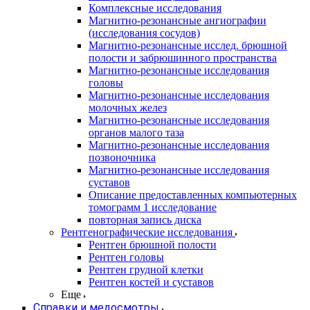
Комплексные исследования
Магнитно-резонансные ангиографии
(исследования сосудов)
Магнитно-резонансные исслед. брюшной
полости и забрюшинного пространства
Магнитно-резонансные исследования
головы
Магнитно-резонансные исследования
молочных желез
Магнитно-резонансные исследования
органов малого таза
Магнитно-резонансные исследования
позвоночника
Магнитно-резонансные исследования
суставов
Описание предоставленных компьютерных
томограмм 1 исследование
повторная запись диска
Рентгенографические исследования
Рентген брюшной полости
Рентген головы
Рентген грудной клетки
Рентген костей и суставов
Еще
Справки и медосмотры