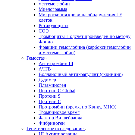
метгемоглобин
Миелограмма
Микроскопия крови на обнаружения LE
клеток
Ретикулоциты
СОЭ
Тромбоциты-Подсчёт произведен по методу
Фонио
Фракции гемоглобина (карбоксигемоглобин
и метгемоглобин)
Гемостаз
Антитромбин III
АЧТВ
Волчаночный антикоагулянт (скрининг)
Д-димер
Плазминоген
Протеин C Global
Протеин S
Протеин С
Протромбин (время, по Квику, МНО)
Тромбиновое время
Фактор Виллебранда
Фибриноген
Генетическое исследование
HLA-типирование