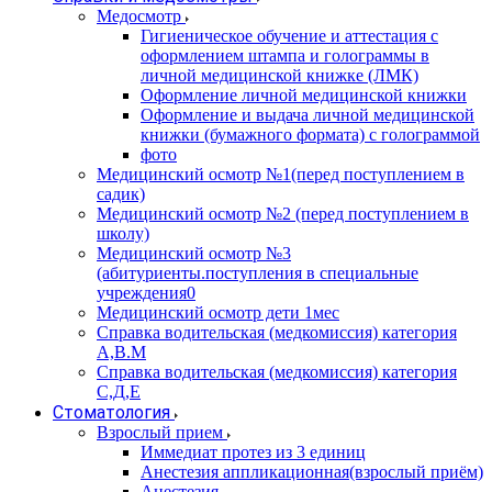
Медосмотр
Гигиеническое обучение и аттестация с
оформлением штампа и голограммы в
личной медицинской книжке (ЛМК)
Оформление личной медицинской книжки
Оформление и выдача личной медицинской
книжки (бумажного формата) с голограммой
фото
Медицинский осмотр №1(перед поступлением в
садик)
Медицинский осмотр №2 (перед поступлением в
школу)
Медицинский осмотр №3
(абитуриенты.поступления в специальные
учреждения0
Медицинский осмотр дети 1мес
Справка водительская (медкомиссия) категория
А,В.М
Справка водительская (медкомиссия) категория
С,Д,Е
Стоматология
Взрослый прием
Иммедиат протез из 3 единиц
Анестезия аппликационная(взрослый приём)
Анестезия