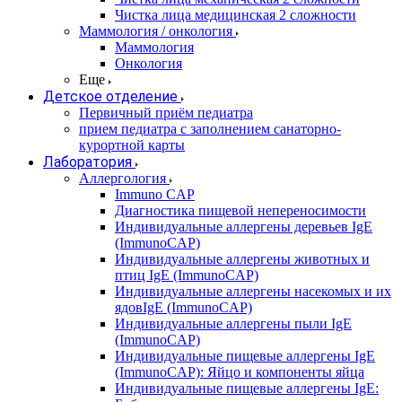
Чистка лица медицинская 2 сложности
Маммология / онкология
Маммология
Онкология
Еще
Детское отделение
Первичный приём педиатра
прием педиатра с заполнением санаторно-
курортной карты
Лаборатория
Аллергология
Immuno CAP
Диагностика пищевой непереносимости
Индивидуальные аллергены деревьев IgE
(ImmunoCAP)
Индивидуальные аллергены животных и
птиц IgE (ImmunoCAP)
Индивидуальные аллергены насекомых и их
ядовIgE (ImmunoCAP)
Индивидуальные аллергены пыли IgE
(ImmunoCAP)
Индивидуальные пищевые аллергены IgE
(ImmunoCAP): Яйцо и компоненты яйца
Индивидуальные пищевые аллергены IgE: