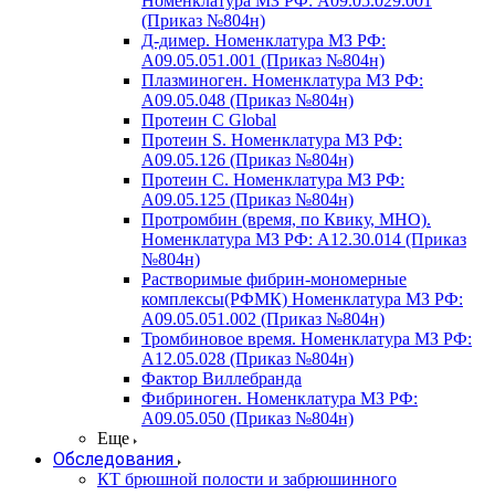
Номенклатура МЗ РФ: A09.05.029.001
(Приказ №804н)
Д-димер. Номенклатура МЗ РФ:
A09.05.051.001 (Приказ №804н)
Плазминоген. Номенклатура МЗ РФ:
A09.05.048 (Приказ №804н)
Протеин C Global
Протеин S. Номенклатура МЗ РФ:
A09.05.126 (Приказ №804н)
Протеин С. Номенклатура МЗ РФ:
A09.05.125 (Приказ №804н)
Протромбин (время, по Квику, МНО).
Номенклатура МЗ РФ: A12.30.014 (Приказ
№804н)
Растворимые фибрин-мономерные
комплексы(РФМК) Номенклатура МЗ РФ:
A09.05.051.002 (Приказ №804н)
Тромбиновое время. Номенклатура МЗ РФ:
A12.05.028 (Приказ №804н)
Фактор Виллебранда
Фибриноген. Номенклатура МЗ РФ:
A09.05.050 (Приказ №804н)
Еще
Обследования
КТ брюшной полости и забрюшинного