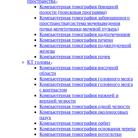
пространства
Компьютерная томография брюшной
полости (поисковая программа)
Компьютерная томография забрюшинного
пространства(система мочевыведения
почки,мочеточники,мочевой пузырь)
Компьютерная томография надпочечников
Компьютерная томография печени
Компьютерная томография поджелудочной
железы
Компьютерная томография почек
КТ головы
Компьютерная томография височной
области
Компьютерная томография головного мозга
Компьютерная томография головного мозга
с контрастом
Компьютерная томография нижней и
верхней челюсти
Компьютерная томография одной челюсти
Компьютерная томография околоносовых
пазух
Компьютерная томография орбит
Компьютерная томография основания черепа
Компьютерная томография ротоглотки