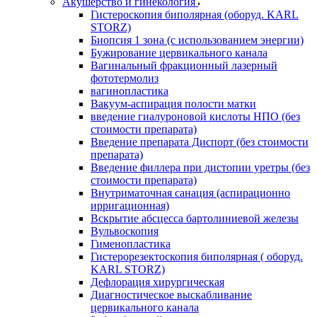
Акушерство и гинекология
Гистероскопия биполярная (оборуд. KARL
STORZ)
Биопсия 1 зона (с использованием энергии)
Бужирование цервикального канала
Вагинальный фракционный лазерный
фототермолиз
вагинопластика
Вакуум-аспирация полости матки
введение гиалуроновой кислоты НПО (без
стоимости препарата)
Введение препарата Диспорт (без стоимости
препарата)
Введение филлера при дистопии уретры (без
стоимости препарата)
Внутриматочная санация (аспирационно
ирригационная)
Вскрытие абсцесса бартолиниевой железы
Вульвоскопия
Гименопластика
Гистерорезектоскопия биполярная ( оборуд.
KARL STORZ)
Дефлорация хирургическая
Диагностическое выскабливание
цервикального канала