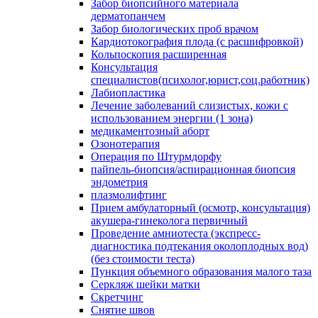
Забор биопсийного материала
дерматопанчем
Забор биологических проб врачом
Кардиотокография плода (с расшифровкой)
Кольпоскопия расширенная
Консультация
специалистов(психолог,юрист,соц.работник)
Лабиопластика
Лечение заболеваний слизистых, кожи с
использованием энергии (1 зона)
медикаментозный аборт
Озонотерапия
Операция по Штурмдорфу
пайпель-биопсия/аспирационная биопсия
эндометрия
плазмолифтинг
Прием амбулаторный (осмотр, консультация)
акушера-гинеколога первичный
Проведение амниотеста (экспресс-
диагностика подтекания околоплодных вод)
(без стоимости теста)
Пункция объемного образования малого таза
Серкляж шейки матки
Скретчинг
Снятие швов