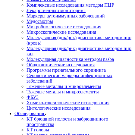
Комплексные исследования методом ПЦР
Лекарственный мониторинг
Маркеры аутоиммунных заболеваний
Медосмотры
Микробиологические исследования
Микроскопические исследования
Молекулярная (днк/рнк) диагностика методом пцр
(кровь)
Молекулярная (днк/рнк) диагностика методом пцр,
кал
Молекулярная диагностика методом nasba
Общеклинические исследования
Программы пренатального скрининга
Серологические маркеры инфекционных
заболеваний
Тяжелые металлы и микроэлементы
Тяжелые металы и микроэлементы
ФБУЗ
Химико-токсилогические исследования
Цитологические исследования
Обследования
КТ брюшной полости и забрюшинного
пространства
КТ головы