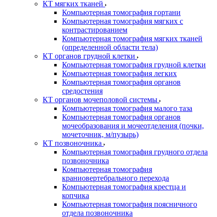
КТ мягких тканей
Компьютерная томография гортани
Компьютерная томография мягких с
контрастированием
Компьютерная томография мягких тканей
(определенной области тела)
КТ органов грудной клетки
Компьютерная томография грудной клетки
Компьютерная томография легких
Компьютерная томография органов
средостения
КТ органов мочеполовой системы
Компьютерная томография малого таза
Компьютерная томография органов
мочеобразования и мочеотделения (почки,
мочеточник, м/пузырь)
КТ позвоночника
Компьютерная томография грудного отдела
позвоночника
Компьютерная томография
краниовертебрального перехода
Компьютерная томография крестца и
копчика
Компьютерная томография поясничного
отдела позвоночника