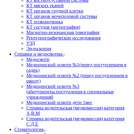
КТ костно-суставной системы
КТ мягких тканей
КТ органов грудной клетки
КТ органов мочеполовой системы
КТ позвоночника
КТ сосудов (ангиография)
Магнитно-резонансная томография
Рентгенографические исследования
УЗД
Эндоскопия
Справки и медосмотры
Медосмотр
Медицинский осмотр №1(перед поступлением в
садик)
Медицинский осмотр №2 (перед поступлением в
школу)
Медицинский осмотр №3
(абитуриенты.поступления в специальные
учреждения0
Медицинский осмотр дети 1мес
Справка водительская (медкомиссия) категория
А,В.М
Справка водительская (медкомиссия) категория
С,Д,Е
Стоматология