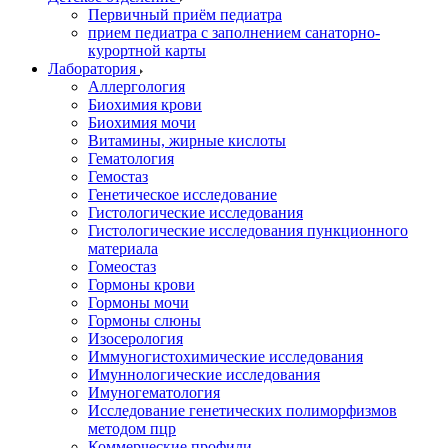
Первичный приём педиатра
прием педиатра с заполнением санаторно-
курортной карты
Лаборатория
Аллергология
Биохимия крови
Биохимия мочи
Витамины, жирные кислоты
Гематология
Гемостаз
Генетическое исследование
Гистологические исследования
Гистологические исследования пункционного
материала
Гомеостаз
Гормоны крови
Гормоны мочи
Гормоны слюны
Изосерология
Иммуногистохимические исследования
Имуннологические исследования
Имуногематология
Исследование генетических полиморфизмов
методом пцр
Коммерческие профили