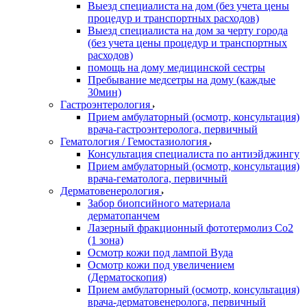
Выезд специалиста на дом (без учета цены
процедур и транспортных расходов)
Выезд специалиста на дом за черту города
(без учета цены процедур и транспортных
расходов)
помощь на дому медицинской сестры
Пребывание медсетры на дому (каждые
30мин)
Гастроэнтерология
Прием амбулаторный (осмотр, консультация)
врача-гастроэнтеролога, первичный
Гематология / Гемостазиология
Консультация специалиста по антиэйджингу
Прием амбулаторный (осмотр, консультация)
врача-гематолога, первичный
Дерматовенерология
Забор биопсийного материала
дерматопанчем
Лазерный фракционный фототермолиз Со2
(1 зона)
Осмотр кожи под лампой Вуда
Осмотр кожи под увеличением
(Дерматоскопия)
Прием амбулаторный (осмотр, консультация)
врача-дерматовенеролога, первичный