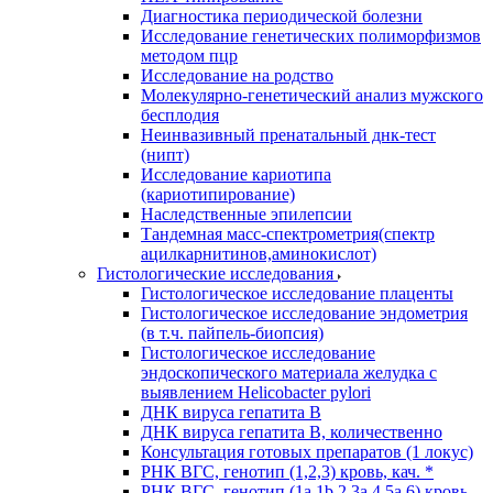
Диагностика периодической болезни
Исследование генетических полиморфизмов
методом пцр
Исследование на родство
Молекулярно-генетический анализ мужского
бесплодия
Неинвазивный пренатальный днк-тест
(нипт)
Исследование кариотипа
(кариотипирование)
Наследственные эпилепсии
Тандемная масс-спектрометрия(спектр
ацилкарнитинов,аминокислот)
Гистологические исследования
Гистологическое исследование плаценты
Гистологическое исследование эндометрия
(в т.ч. пайпель-биопсия)
Гистологическое исследование
эндоскопического материала желудка с
выявлением Helicobacter pylori
ДНК вируса гепатита B
ДНК вируса гепатита B, количественно
Консультация готовых препаратов (1 локус)
РНК ВГC, генотип (1,2,3) кровь, кач. *
РНК ВГC, генотип (1a,1b,2,3a,4,5a,6) кровь,