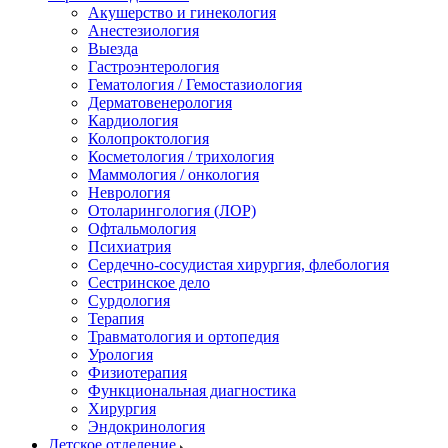
Акушерство и гинекология
Анестезиология
Выезда
Гастроэнтерология
Гематология / Гемостазиология
Дерматовенерология
Кардиология
Колопроктология
Косметология / трихология
Маммология / онкология
Неврология
Отоларингология (ЛОР)
Офтальмология
Психиатрия
Сердечно-сосудистая хирургия, флебология
Сестринское дело
Сурдология
Терапия
Травматология и ортопедия
Урология
Физиотерапия
Функциональная диагностика
Хирургия
Эндокринология
Детское отделение