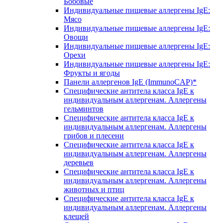
Бобовые
Индивидуальные пищевые аллергены IgE:
Мясо
Индивидуальные пищевые аллергены IgE:
Овощи
Индивидуальные пищевые аллергены IgE:
Орехи
Индивидуальные пищевые аллергены IgE:
Фрукты и ягоды
Панели аллергенов IgE (ImmunoCAP)*
Специфические антитела класса IgE к
индивидуальным аллергенам. Аллергены
гельминтов
Специфические антитела класса IgE к
индивидуальным аллергенам. Аллергены
грибов и плесени
Специфические антитела класса IgE к
индивидуальным аллергенам. Аллергены
деревьев
Специфические антитела класса IgE к
индивидуальным аллергенам. Аллергены
животных и птиц
Специфические антитела класса IgE к
индивидуальным аллергенам. Аллергены
клещей