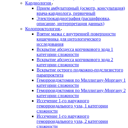
Кардиология
Прием амбулаторный (осмотр, консультация)
врача-кардиолога, первичный
Электрокардиография (расшифровка,
описание, интерпретация данных)
Колопроктология
Взятие мазка с внутренней поверхности
кишечника для цитологического
исследования
Вскрытие абсцесса копчикового хода 1
категории сложности
Вскрытие абсцесса копчикового хода 2
категории сложности
Вскрытие острого подкожно-подслизистого
парапроктита
Геморроидэктомия по Миллигану-Моргану 1
категории сложности
Геморроидэктомия по Миллигану-Моргану 2
категории сложности
Иссечение 1-го наружного
геморроидального узла, 1 категории
сложности
Иссечение 1-го наружного
геморроидального узла, 2 категории
сложности