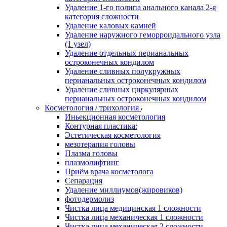
Удаление 1-го полипа анального канала 2-я
категория сложности
Удаление каловых камней
Удаление наружного геморроидального узла
(1 узел)
Удаление отдельных перианальных
остроконечных кондилом
Удаление сливных полукружных
перианальных остроконечных кондилом
Удаление сливных циркулярных
перианальных остроконечных кондилом
Косметология / трихология
Иньекционная косметология
Контурная пластика:
Эстетическая косметология
мезотерапия головы
Плазма головы
плазмолифтинг
Приём врача косметолога
Сепарация
Удаление миллиумов(жировиков)
фотодермолиз
Чистка лица медицинская 1 сложности
Чистка лица механическая 1 сложности
Чистка лица механическая 2 сложности