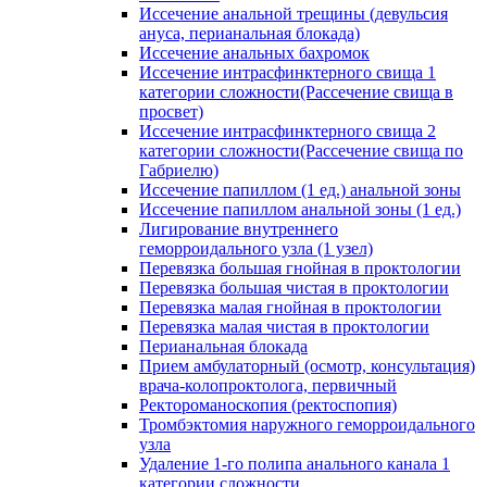
Иссечение анальной трещины (девульсия
ануса, перианальная блокада)
Иссечение анальных бахромок
Иссечение интрасфинктерного свища 1
категории сложности(Рассечение свища в
просвет)
Иссечение интрасфинктерного свища 2
категории сложности(Рассечение свища по
Габриелю)
Иссечение папиллом (1 ед.) анальной зоны
Иссечение папиллом анальной зоны (1 ед.)
Лигирование внутреннего
геморроидального узла (1 узел)
Перевязка большая гнойная в проктологии
Перевязка большая чистая в проктологии
Перевязка малая гнойная в проктологии
Перевязка малая чистая в проктологии
Перианальная блокада
Прием амбулаторный (осмотр, консультация)
врача-колопроктолога, первичный
Ректороманоскопия (ректоспопия)
Тромбэктомия наружного геморроидального
узла
Удаление 1-го полипа анального канала 1
категории сложности