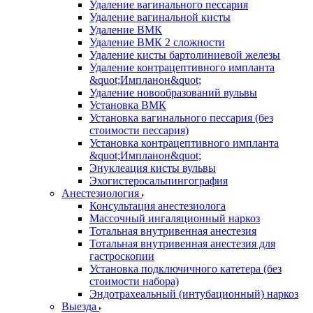
Удаление вагинального пессария
Удаление вагинальной кисты
Удаление ВМК
Удаление ВМК 2 сложности
Удаление кисты бартолиниевой железы
Удаление контрацептивного импланта
&quot;Импланон&quot;
Удаление новообразований вульвы
Установка ВМК
Установка вагинального пессария (без
стоимости пессария)
Установка контрацептивного импланта
&quot;Импланон&quot;
Энуклеация кисты вульвы
Эхогистеросальпингография
Анестезиология
Консультация анестезиолога
Массочный ингаляционный наркоз
Тотальная внутривенная анестезия
Тотальная внутривенная анестезия для
гастроскопии
Установка подключичного катетера (без
стоимости набора)
Эндотрахеальный (интубационный) наркоз
Выезда