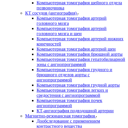
Компьютерная томография шейного отдела
позвоночника
КТ сосудов (ангиография)
Компьютерная томография артерий
головного мозга
Компьютерная томография артерий
головного мозга и шеи
Компьютерная томография артерий нижних
конечностей
Компьютерная томография артерий шеи
Компьютерная томография брюшной аорты
Компьютерная томография гепатобилиарной
зоны с ангиопрограммой
Компьютерная томография грудного и
брюшного отделов аорты с
ангиопрограммой
Компьютерная томография грудной аорты
Компьютерная томография легких и
средостения с ангиопрограммой
Компьютерная томография почек
ангиопрограммой
КТ-ангиография подвздошной артерии
Магнитно-резонансная томография
Дообследование с применением
контрастного вещества