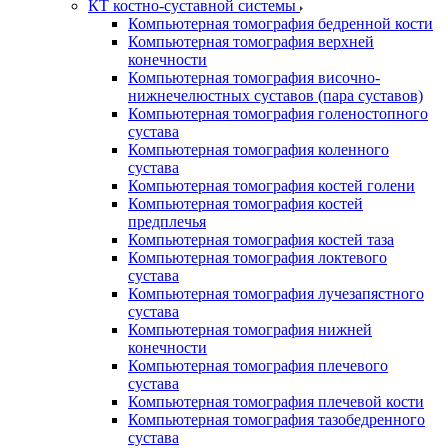
КТ костно-суставной системы
Компьютерная томография бедренной кости
Компьютерная томография верхней
конечности
Компьютерная томография височно-
нижнечелюстных суставов (пара суставов)
Компьютерная томография голеностопного
сустава
Компьютерная томография коленного
сустава
Компьютерная томография костей голени
Компьютерная томография костей
предплечья
Компьютерная томография костей таза
Компьютерная томография локтевого
сустава
Компьютерная томография лучезапястного
сустава
Компьютерная томография нижней
конечности
Компьютерная томография плечевого
сустава
Компьютерная томография плечевой кости
Компьютерная томография тазобедренного
сустава