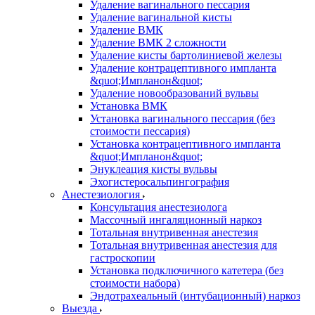
Удаление вагинального пессария
Удаление вагинальной кисты
Удаление ВМК
Удаление ВМК 2 сложности
Удаление кисты бартолиниевой железы
Удаление контрацептивного импланта
&quot;Импланон&quot;
Удаление новообразований вульвы
Установка ВМК
Установка вагинального пессария (без
стоимости пессария)
Установка контрацептивного импланта
&quot;Импланон&quot;
Энуклеация кисты вульвы
Эхогистеросальпингография
Анестезиология
Консультация анестезиолога
Массочный ингаляционный наркоз
Тотальная внутривенная анестезия
Тотальная внутривенная анестезия для
гастроскопии
Установка подключичного катетера (без
стоимости набора)
Эндотрахеальный (интубационный) наркоз
Выезда