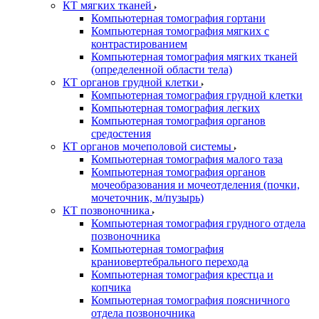
КТ мягких тканей
Компьютерная томография гортани
Компьютерная томография мягких с
контрастированием
Компьютерная томография мягких тканей
(определенной области тела)
КТ органов грудной клетки
Компьютерная томография грудной клетки
Компьютерная томография легких
Компьютерная томография органов
средостения
КТ органов мочеполовой системы
Компьютерная томография малого таза
Компьютерная томография органов
мочеобразования и мочеотделения (почки,
мочеточник, м/пузырь)
КТ позвоночника
Компьютерная томография грудного отдела
позвоночника
Компьютерная томография
краниовертебрального перехода
Компьютерная томография крестца и
копчика
Компьютерная томография поясничного
отдела позвоночника