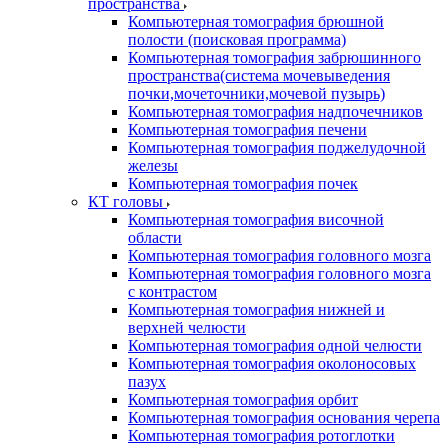
пространства
Компьютерная томография брюшной
полости (поисковая программа)
Компьютерная томография забрюшинного
пространства(система мочевыведения
почки,мочеточники,мочевой пузырь)
Компьютерная томография надпочечников
Компьютерная томография печени
Компьютерная томография поджелудочной
железы
Компьютерная томография почек
КТ головы
Компьютерная томография височной
области
Компьютерная томография головного мозга
Компьютерная томография головного мозга
с контрастом
Компьютерная томография нижней и
верхней челюсти
Компьютерная томография одной челюсти
Компьютерная томография околоносовых
пазух
Компьютерная томография орбит
Компьютерная томография основания черепа
Компьютерная томография ротоглотки