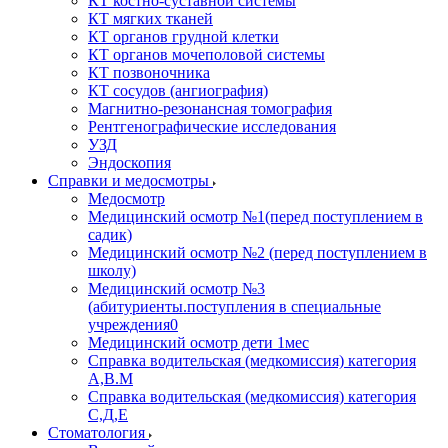
КТ костно-суставной системы
КТ мягких тканей
КТ органов грудной клетки
КТ органов мочеполовой системы
КТ позвоночника
КТ сосудов (ангиография)
Магнитно-резонансная томография
Рентгенографические исследования
УЗД
Эндоскопия
Справки и медосмотры
Медосмотр
Медицинский осмотр №1(перед поступлением в
садик)
Медицинский осмотр №2 (перед поступлением в
школу)
Медицинский осмотр №3
(абитуриенты.поступления в специальные
учреждения0
Медицинский осмотр дети 1мес
Справка водительская (медкомиссия) категория
А,В.М
Справка водительская (медкомиссия) категория
С,Д,Е
Стоматология