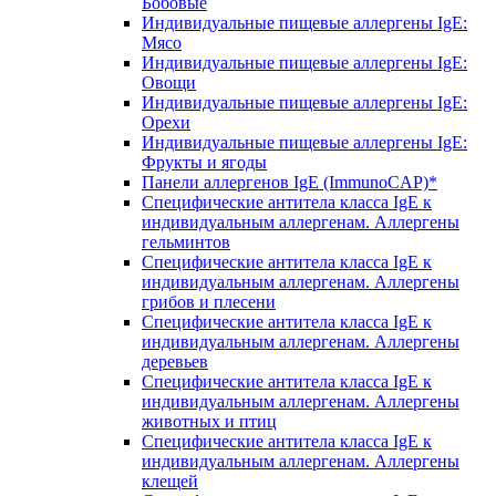
Бобовые
Индивидуальные пищевые аллергены IgE:
Мясо
Индивидуальные пищевые аллергены IgE:
Овощи
Индивидуальные пищевые аллергены IgE:
Орехи
Индивидуальные пищевые аллергены IgE:
Фрукты и ягоды
Панели аллергенов IgE (ImmunoCAP)*
Специфические антитела класса IgE к
индивидуальным аллергенам. Аллергены
гельминтов
Специфические антитела класса IgE к
индивидуальным аллергенам. Аллергены
грибов и плесени
Специфические антитела класса IgE к
индивидуальным аллергенам. Аллергены
деревьев
Специфические антитела класса IgE к
индивидуальным аллергенам. Аллергены
животных и птиц
Специфические антитела класса IgE к
индивидуальным аллергенам. Аллергены
клещей