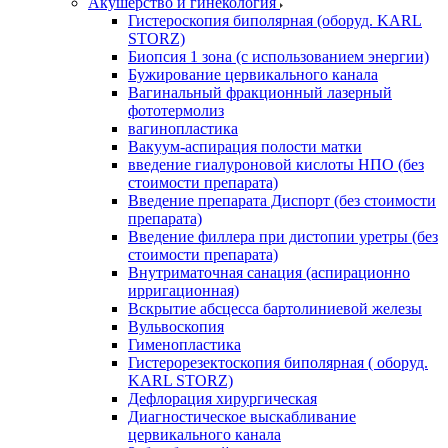
Акушерство и гинекология
Гистероскопия биполярная (оборуд. KARL
STORZ)
Биопсия 1 зона (с использованием энергии)
Бужирование цервикального канала
Вагинальный фракционный лазерный
фототермолиз
вагинопластика
Вакуум-аспирация полости матки
введение гиалуроновой кислоты НПО (без
стоимости препарата)
Введение препарата Диспорт (без стоимости
препарата)
Введение филлера при дистопии уретры (без
стоимости препарата)
Внутриматочная санация (аспирационно
ирригационная)
Вскрытие абсцесса бартолиниевой железы
Вульвоскопия
Гименопластика
Гистерорезектоскопия биполярная ( оборуд.
KARL STORZ)
Дефлорация хирургическая
Диагностическое выскабливание
цервикального канала