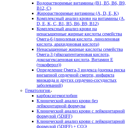
Водорастворимые витамины (B1, B5, B6, В9,
В12, С)
Жирорастворимые витамины (A, D, E, K)
Комплексный анализ крови на витамины (A,
D, E, K, C, B1, B5, B6, В9, B12)
Комплексный анализ крови на
ненасыщенные жирные кислоты семейства
Омега-6 (линолевая кислота, линоленовая
кислота, арахидоновая кислота)
Ненасыщенные жирные кислоты семейства
Омега-3 (эйкозапентаеновая кислота,
докозагексаеновая кислота, Витамин E
(токоферол))
Определение Омега-3 индекса (оценка риска
внезапной сердечной смерти, инфаркта
миокарда и других сердечно-сосудистых
заболеваний)
Гематология
карбоксигемоглобин
Клинический анализ крови без
лейкоцитарной формулы
Клинический анализ крови с лейкоцитарной
формулой (5DIFF)
Клинический анализ крови с лейкоцитарной
формулой (5DIFF) + СОЭ