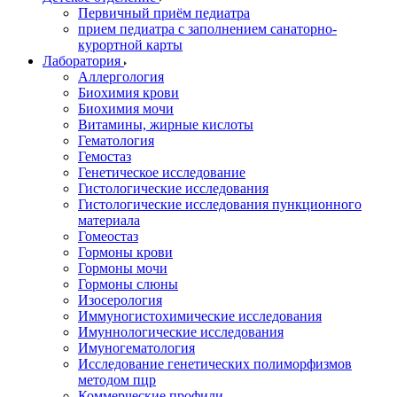
Первичный приём педиатра
прием педиатра с заполнением санаторно-
курортной карты
Лаборатория
Аллергология
Биохимия крови
Биохимия мочи
Витамины, жирные кислоты
Гематология
Гемостаз
Генетическое исследование
Гистологические исследования
Гистологические исследования пункционного
материала
Гомеостаз
Гормоны крови
Гормоны мочи
Гормоны слюны
Изосерология
Иммуногистохимические исследования
Имуннологические исследования
Имуногематология
Исследование генетических полиморфизмов
методом пцр
Коммерческие профили