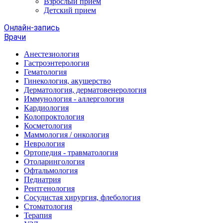
Взрослый прием
Детский прием
Онлайн-запись
Врачи
Анестезиология
Гастроэнтерология
Гематология
Гинекология, акушерство
Дерматология, дерматовенерология
Иммунология - аллергология
Кардиология
Колопроктология
Косметология
Маммология / онкология
Неврология
Ортопедия - травматология
Отоларингология
Офтальмология
Педиатрия
Рентгенология
Сосудистая хирургия, флебология
Стоматология
Терапия