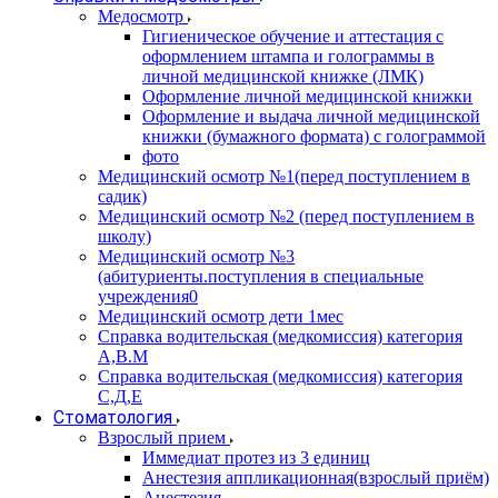
Медосмотр
Гигиеническое обучение и аттестация с
оформлением штампа и голограммы в
личной медицинской книжке (ЛМК)
Оформление личной медицинской книжки
Оформление и выдача личной медицинской
книжки (бумажного формата) с голограммой
фото
Медицинский осмотр №1(перед поступлением в
садик)
Медицинский осмотр №2 (перед поступлением в
школу)
Медицинский осмотр №3
(абитуриенты.поступления в специальные
учреждения0
Медицинский осмотр дети 1мес
Справка водительская (медкомиссия) категория
А,В.М
Справка водительская (медкомиссия) категория
С,Д,Е
Стоматология
Взрослый прием
Иммедиат протез из 3 единиц
Анестезия аппликационная(взрослый приём)
Анестезия