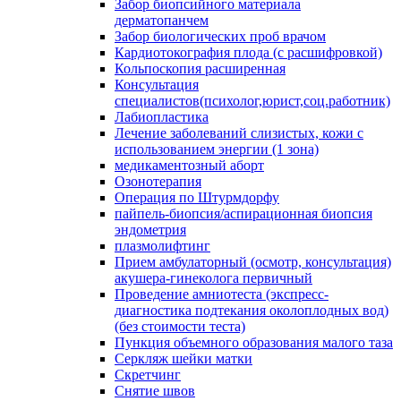
Забор биопсийного материала
дерматопанчем
Забор биологических проб врачом
Кардиотокография плода (с расшифровкой)
Кольпоскопия расширенная
Консультация
специалистов(психолог,юрист,соц.работник)
Лабиопластика
Лечение заболеваний слизистых, кожи с
использованием энергии (1 зона)
медикаментозный аборт
Озонотерапия
Операция по Штурмдорфу
пайпель-биопсия/аспирационная биопсия
эндометрия
плазмолифтинг
Прием амбулаторный (осмотр, консультация)
акушера-гинеколога первичный
Проведение амниотеста (экспресс-
диагностика подтекания околоплодных вод)
(без стоимости теста)
Пункция объемного образования малого таза
Серкляж шейки матки
Скретчинг
Снятие швов