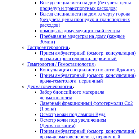
Выезд специалиста на дом (без учета цены
процедур и транспортных расходов)
Выезд специалиста на дом за черту города
(без учета цены процедур и транспортных
расходов)
помощь на дому медицинской сестры
Пребывание медсетры на дому (каждые
30мин)
Гастроэнтерология
Прием амбулаторный (осмотр, консультация)
врача-гастроэнтеролога, первичный
Гематология / Гемостазиология
Консультация специалиста по антиэйджингу
Прием амбулаторный (осмотр, консультация)
врача-гематолога, первичный
Дерматовенерология
Забор биопсийного материала
дерматопанчем
Лазерный фракционный фототермолиз Со2
(1 зона)
Осмотр кожи под лампой Вуда
Осмотр кожи под увеличением
(Дерматоскопия)
Прием амбулаторный (осмотр, консультация)
врача-дерматовенеролога, первичный