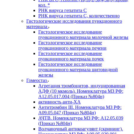
кол. *
РНК вируса гепатита C
РНК вируса гепатита C, количественно
Гистологические исследования пункционного
материала
Гистологическое исследование
пункционного материала молочной железы
Гистологическое исследование
пункционного материала печени
Гистологическое исследование
пункционного материала почек
Гистологическое исследование
пункционного материала щитовидной
железы
Гомеостаз
Агрегация тромбоцитов, индуцированная
АДФ (10 мкмоль). Номенклатура МЗ РФ:
A12.05.017.004 (Приказ №804н)
активность анти-ХА
Антитромбин III. Номенклатура МЗ РФ:
A09.05.047 (Приказ №804н)
АЧТВ. Номенклатура МЗ РФ: A12.05.039
(Приказ №804н)
Волчаночный антикоагулянт (скрининг).