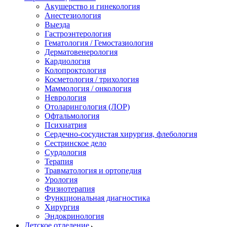
Акушерство и гинекология
Анестезиология
Выезда
Гастроэнтерология
Гематология / Гемостазиология
Дерматовенерология
Кардиология
Колопроктология
Косметология / трихология
Маммология / онкология
Неврология
Отоларингология (ЛОР)
Офтальмология
Психиатрия
Сердечно-сосудистая хирургия, флебология
Сестринское дело
Сурдология
Терапия
Травматология и ортопедия
Урология
Физиотерапия
Функциональная диагностика
Хирургия
Эндокринология
Детское отделение