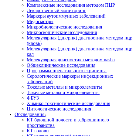
Комплексные исследования методом ПЦР
Лекарственный мониторинг
Маркеры аутоиммунных заболеваний
Медосмотры
Микробиологические исследования
Микроскопические исследования
Молекулярная (днк/рнк) диагностика методом пцр
(кровь)
Молекулярная (днк/рнк) диагностика методом пцр,
кал
Молекулярная диагностика методом nasba
Общеклинические исследования
Программы пренатального скрининга
Серологические маркеры инфекционных
заболеваний
Тяжелые металлы и микроэлементы
Тяжелые металы и микроэлементы
ФБУЗ
Химико-токсилогические исследования
Цитологические исследования
Обследования
КТ брюшной полости и забрюшинного
пространства
КТ головы