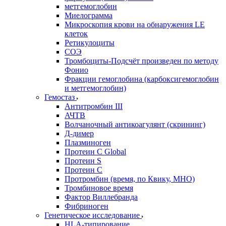
метгемоглобин
Миелограмма
Микроскопия крови на обнаружения LE
клеток
Ретикулоциты
СОЭ
Тромбоциты-Подсчёт произведен по методу
Фонио
Фракции гемоглобина (карбоксигемоглобин
и метгемоглобин)
Гемостаз
Антитромбин III
АЧТВ
Волчаночный антикоагулянт (скрининг)
Д-димер
Плазминоген
Протеин C Global
Протеин S
Протеин С
Протромбин (время, по Квику, МНО)
Тромбиновое время
Фактор Виллебранда
Фибриноген
Генетическое исследование
HLA-типирование