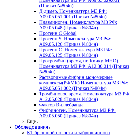
Номенклатура МЗ РФ: A09.05.029.001
(Приказ №804н)
Д-димер. Номенклатура МЗ РФ:
A09.05.051.001 (Приказ №804н)
Плазминоген. Номенклатура МЗ РФ:
A09.05.048 (Приказ №804н)
Протеин C Global
Протеин S. Номенклатура МЗ РФ:
A09.05.126 (Приказ №804н)
Протеин С. Номенклатура МЗ РФ:
A09.05.125 (Приказ №804н)
Протромбин (время, по Квику, МНО).
Номенклатура МЗ РФ: A12.30.014 (Приказ
№804н)
Растворимые фибрин-мономерные
комплексы(РФМК) Номенклатура МЗ РФ:
A09.05.051.002 (Приказ №804н)
Тромбиновое время. Номенклатура МЗ РФ:
A12.05.028 (Приказ №804н)
Фактор Виллебранда
Фибриноген. Номенклатура МЗ РФ:
A09.05.050 (Приказ №804н)
Еще
Обследования
КТ брюшной полости и забрюшинного