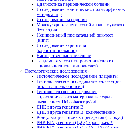
Диагностика периодической болезни
Исследование генетических полиморфизмов
методом пцр
Исследование на родство
Молекулярно-генетический анализ мужского
бесплодия
Неинвазивный пренатальный днк-тест
(нипт)
Исследование кариотипа
(кариотипирование)
Наследственные эпилепсии
Тандемная масс-спектрометрия(спектр
ацилкарнитинов,аминокислот)
Гистологические исследования
Гистологическое исследование плаценты
Гистологическое исследование эндометрия
(в т.ч. пайпель-биопсия)
Гистологическое исследование
эндоскопического материала желудка с
выявлением Helicobacter pylori
ДНК вируса гепатита B
ДНК вируса гепатита B, количественно
Консультация готовых препаратов (1 локус)
РНК ВГC, генотип (1,2,3) кровь, кач. *
РНК ВГC, генотип (1a,1b,2,3a,4,5a,6) кровь,