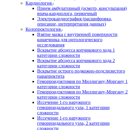
Кардиология
Прием амбулаторный (осмотр, консультация)
врача-кардиолога, первичный
Электрокардиография (расшифровка,
описание, интерпретация данных)
Колопроктология
Взятие мазка с внутренней поверхности
кишечника для цитологического
исследования
Вскрытие абсцесса копчикового хода 1
категории сложности
Вскрытие абсцесса копчикового хода 2
категории сложности
Вскрытие острого подкожно-подслизистого
парапроктита
Геморроидэктомия по Миллигану-Моргану 1
категории сложности
Геморроидэктомия по Миллигану-Моргану 2
категории сложности
Иссечение 1-го наружного
геморроидального узла, 1 категории
сложности
Иссечение 1-го наружного
геморроидального узла, 2 категории
сложности