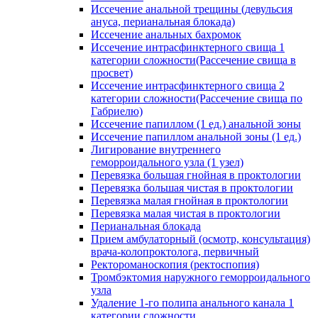
Иссечение анальной трещины (девульсия
ануса, перианальная блокада)
Иссечение анальных бахромок
Иссечение интрасфинктерного свища 1
категории сложности(Рассечение свища в
просвет)
Иссечение интрасфинктерного свища 2
категории сложности(Рассечение свища по
Габриелю)
Иссечение папиллом (1 ед.) анальной зоны
Иссечение папиллом анальной зоны (1 ед.)
Лигирование внутреннего
геморроидального узла (1 узел)
Перевязка большая гнойная в проктологии
Перевязка большая чистая в проктологии
Перевязка малая гнойная в проктологии
Перевязка малая чистая в проктологии
Перианальная блокада
Прием амбулаторный (осмотр, консультация)
врача-колопроктолога, первичный
Ректороманоскопия (ректоспопия)
Тромбэктомия наружного геморроидального
узла
Удаление 1-го полипа анального канала 1
категории сложности