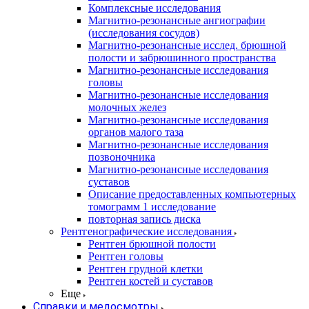
Комплексные исследования
Магнитно-резонансные ангиографии
(исследования сосудов)
Магнитно-резонансные исслед. брюшной
полости и забрюшинного пространства
Магнитно-резонансные исследования
головы
Магнитно-резонансные исследования
молочных желез
Магнитно-резонансные исследования
органов малого таза
Магнитно-резонансные исследования
позвоночника
Магнитно-резонансные исследования
суставов
Описание предоставленных компьютерных
томограмм 1 исследование
повторная запись диска
Рентгенографические исследования
Рентген брюшной полости
Рентген головы
Рентген грудной клетки
Рентген костей и суставов
Еще
Справки и медосмотры