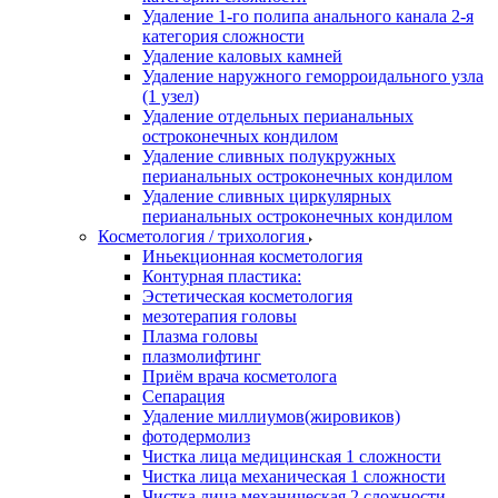
Удаление 1-го полипа анального канала 2-я
категория сложности
Удаление каловых камней
Удаление наружного геморроидального узла
(1 узел)
Удаление отдельных перианальных
остроконечных кондилом
Удаление сливных полукружных
перианальных остроконечных кондилом
Удаление сливных циркулярных
перианальных остроконечных кондилом
Косметология / трихология
Иньекционная косметология
Контурная пластика:
Эстетическая косметология
мезотерапия головы
Плазма головы
плазмолифтинг
Приём врача косметолога
Сепарация
Удаление миллиумов(жировиков)
фотодермолиз
Чистка лица медицинская 1 сложности
Чистка лица механическая 1 сложности
Чистка лица механическая 2 сложности