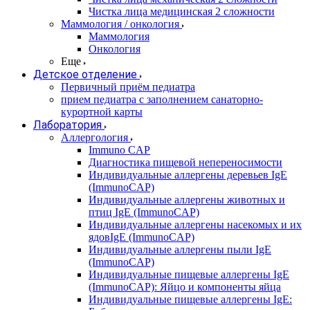
Чистка лица медицинская 2 сложности
Маммология / онкология
Маммология
Онкология
Еще
Детское отделение
Первичный приём педиатра
прием педиатра с заполнением санаторно-
курортной карты
Лаборатория
Аллергология
Immuno CAP
Диагностика пищевой непереносимости
Индивидуальные аллергены деревьев IgE
(ImmunoCAP)
Индивидуальные аллергены животных и
птиц IgE (ImmunoCAP)
Индивидуальные аллергены насекомых и их
ядовIgE (ImmunoCAP)
Индивидуальные аллергены пыли IgE
(ImmunoCAP)
Индивидуальные пищевые аллергены IgE
(ImmunoCAP): Яйцо и компоненты яйца
Индивидуальные пищевые аллергены IgE: