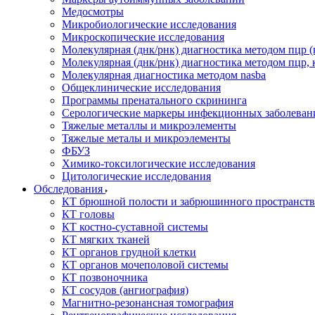
Медосмотры
Микробиологические исследования
Микроскопические исследования
Молекулярная (днк/рнк) диагностика методом пцр (
Молекулярная (днк/рнк) диагностика методом пцр, 
Молекулярная диагностика методом nasba
Общеклинические исследования
Программы пренатального скрининга
Серологические маркеры инфекционных заболеван
Тяжелые металлы и микроэлементы
Тяжелые металы и микроэлементы
ФБУЗ
Химико-токсилогические исследования
Цитологические исследования
Обследования
КТ брюшной полости и забрюшинного пространств
КТ головы
КТ костно-суставной системы
КТ мягких тканей
КТ органов грудной клетки
КТ органов мочеполовой системы
КТ позвоночника
КТ сосудов (ангиография)
Магнитно-резонансная томография