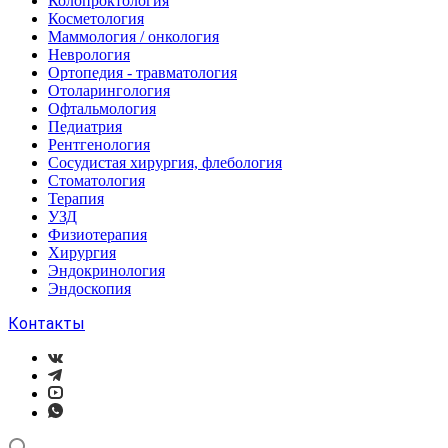
Колопроктология
Косметология
Маммология / онкология
Неврология
Ортопедия - травматология
Отоларингология
Офтальмология
Педиатрия
Рентгенология
Сосудистая хирургия, флебология
Стоматология
Терапия
УЗД
Физиотерапия
Хирургия
Эндокринология
Эндоскопия
Контакты