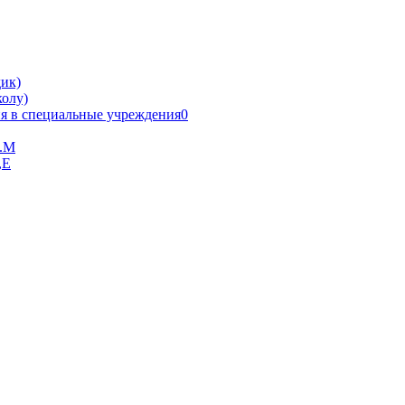
ик)
олу)
я в специальные учреждения0
В.М
,Е