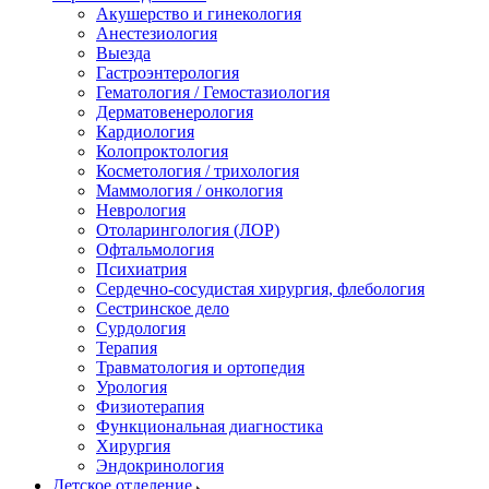
Акушерство и гинекология
Анестезиология
Выезда
Гастроэнтерология
Гематология / Гемостазиология
Дерматовенерология
Кардиология
Колопроктология
Косметология / трихология
Маммология / онкология
Неврология
Отоларингология (ЛОР)
Офтальмология
Психиатрия
Сердечно-сосудистая хирургия, флебология
Сестринское дело
Сурдология
Терапия
Травматология и ортопедия
Урология
Физиотерапия
Функциональная диагностика
Хирургия
Эндокринология
Детское отделение