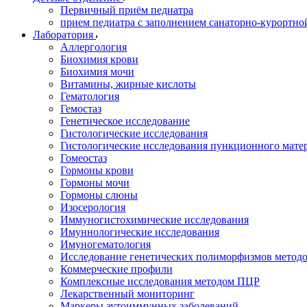
Первичный приём педиатра
прием педиатра с заполнением санаторно-курортно
Лаборатория
Аллергология
Биохимия крови
Биохимия мочи
Витамины, жирные кислоты
Гематология
Гемостаз
Генетическое исследование
Гистологические исследования
Гистологические исследования пункционного мате
Гомеостаз
Гормоны крови
Гормоны мочи
Гормоны слюны
Изосерология
Иммуногистохимические исследования
Имуннологические исследования
Имуногематология
Исследование генетических полиморфизмов метод
Коммерческие профили
Комплексные исследования методом ПЦР
Лекарственный мониторинг
Маркеры аутоиммунных заболеваний