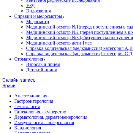
Рентгенографические исследования
УЗД
Эндоскопия
Справки и медосмотры
Медосмотр
Медицинский осмотр №1(перед поступлением в сад
Медицинский осмотр №2 (перед поступлением в шк
Медицинский осмотр №3 (абитуриенты.поступлени
Медицинский осмотр дети 1мес
Справка водительская (медкомиссия) категория А,
Справка водительская (медкомиссия) категория С,Д
Стоматология
Взрослый прием
Детский прием
Онлайн-запись
Врачи
Анестезиология
Гастроэнтерология
Гематология
Гинекология, акушерство
Дерматология, дерматовенерология
Иммунология - аллергология
Кардиология