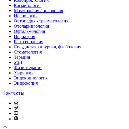
Колопроктология
Косметология
Маммология / онкология
Неврология
Ортопедия - травматология
Отоларингология
Офтальмология
Педиатрия
Рентгенология
Сосудистая хирургия, флебология
Стоматология
Терапия
УЗД
Физиотерапия
Хирургия
Эндокринология
Эндоскопия
Контакты