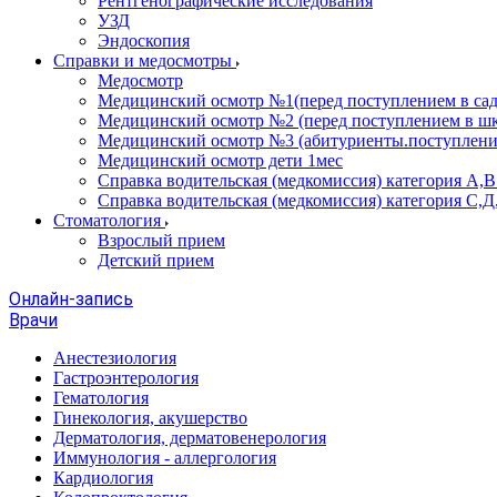
Рентгенографические исследования
УЗД
Эндоскопия
Справки и медосмотры
Медосмотр
Медицинский осмотр №1(перед поступлением в сад
Медицинский осмотр №2 (перед поступлением в шк
Медицинский осмотр №3 (абитуриенты.поступлени
Медицинский осмотр дети 1мес
Справка водительская (медкомиссия) категория А,
Справка водительская (медкомиссия) категория С,Д
Стоматология
Взрослый прием
Детский прием
Онлайн-запись
Врачи
Анестезиология
Гастроэнтерология
Гематология
Гинекология, акушерство
Дерматология, дерматовенерология
Иммунология - аллергология
Кардиология