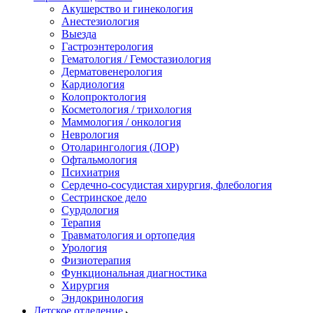
Акушерство и гинекология
Анестезиология
Выезда
Гастроэнтерология
Гематология / Гемостазиология
Дерматовенерология
Кардиология
Колопроктология
Косметология / трихология
Маммология / онкология
Неврология
Отоларингология (ЛОР)
Офтальмология
Психиатрия
Сердечно-сосудистая хирургия, флебология
Сестринское дело
Сурдология
Терапия
Травматология и ортопедия
Урология
Физиотерапия
Функциональная диагностика
Хирургия
Эндокринология
Детское отделение