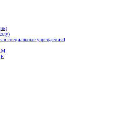
ик)
олу)
я в специальные учреждения0
В.М
,Е