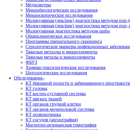
Медосмотры
Микробиологические исследования
Микроскопические исследования
Молекулярная (днк/рнк) диагностика методом пцр (
Молекулярная (днк/рнк) диагностика методом пцр, 
Молекулярная диагностика методом nasba
Общеклинические исследования
Программы пренатального скрининга
Серологические маркеры инфекционных заболеван
Тяжелые металлы и микроэлементы
Тяжелые металы и микроэлементы
ФБУЗ
Химико-токсилогические исследования
Цитологические исследования
Обследования
КТ брюшной полости и забрюшинного пространств
КТ головы
КТ костно-суставной системы
КТ мягких тканей
КТ органов грудной клетки
КТ органов мочеполовой системы
КТ позвоночника
КТ сосудов (ангиография)
Магнитно-резонансная томография