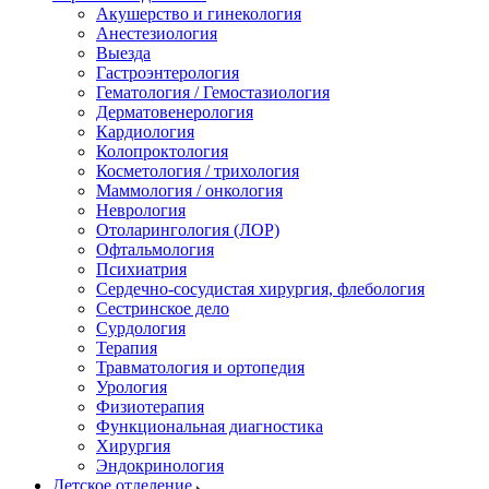
Акушерство и гинекология
Анестезиология
Выезда
Гастроэнтерология
Гематология / Гемостазиология
Дерматовенерология
Кардиология
Колопроктология
Косметология / трихология
Маммология / онкология
Неврология
Отоларингология (ЛОР)
Офтальмология
Психиатрия
Сердечно-сосудистая хирургия, флебология
Сестринское дело
Сурдология
Терапия
Травматология и ортопедия
Урология
Физиотерапия
Функциональная диагностика
Хирургия
Эндокринология
Детское отделение