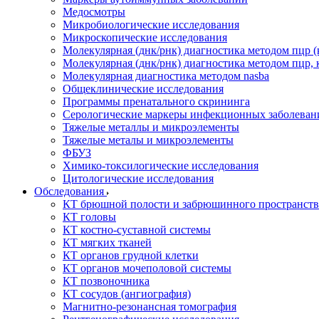
Медосмотры
Микробиологические исследования
Микроскопические исследования
Молекулярная (днк/рнк) диагностика методом пцр (
Молекулярная (днк/рнк) диагностика методом пцр, 
Молекулярная диагностика методом nasba
Общеклинические исследования
Программы пренатального скрининга
Серологические маркеры инфекционных заболеван
Тяжелые металлы и микроэлементы
Тяжелые металы и микроэлементы
ФБУЗ
Химико-токсилогические исследования
Цитологические исследования
Обследования
КТ брюшной полости и забрюшинного пространств
КТ головы
КТ костно-суставной системы
КТ мягких тканей
КТ органов грудной клетки
КТ органов мочеполовой системы
КТ позвоночника
КТ сосудов (ангиография)
Магнитно-резонансная томография