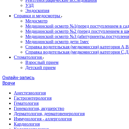
Рентгенографические исследования
УЗД
Эндоскопия
Справки и медосмотры
Медосмотр
Медицинский осмотр №1(перед поступлением в сад
Медицинский осмотр №2 (перед поступлением в шк
Медицинский осмотр №3 (абитуриенты.поступлени
Медицинский осмотр дети 1мес
Справка водительская (медкомиссия) категория А,
Справка водительская (медкомиссия) категория С,Д
Стоматология
Взрослый прием
Детский прием
Онлайн-запись
Врачи
Анестезиология
Гастроэнтерология
Гематология
Гинекология, акушерство
Дерматология, дерматовенерология
Иммунология - аллергология
Кардиология