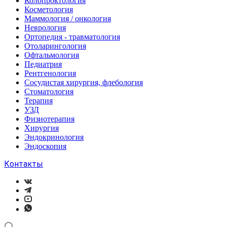
Колопроктология
Косметология
Маммология / онкология
Неврология
Ортопедия - травматология
Отоларингология
Офтальмология
Педиатрия
Рентгенология
Сосудистая хирургия, флебология
Стоматология
Терапия
УЗД
Физиотерапия
Хирургия
Эндокринология
Эндоскопия
Контакты