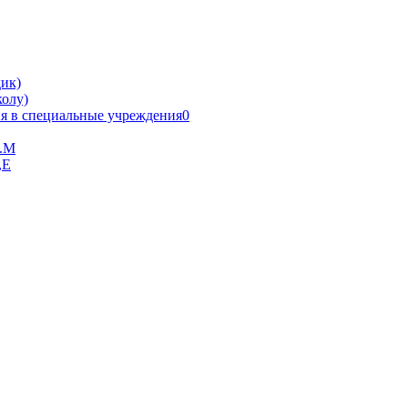
ик)
олу)
я в специальные учреждения0
В.М
,Е