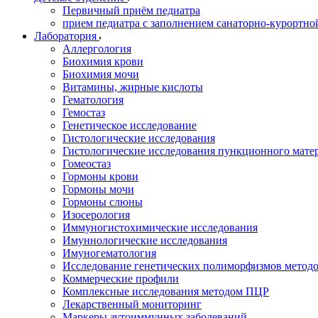
Первичный приём педиатра
прием педиатра с заполнением санаторно-курортно
Лаборатория
Аллергология
Биохимия крови
Биохимия мочи
Витамины, жирные кислоты
Гематология
Гемостаз
Генетическое исследование
Гистологические исследования
Гистологические исследования пункционного мате
Гомеостаз
Гормоны крови
Гормоны мочи
Гормоны слюны
Изосерология
Иммуногистохимические исследования
Имуннологические исследования
Имуногематология
Исследование генетических полиморфизмов метод
Коммерческие профили
Комплексные исследования методом ПЦР
Лекарственный мониторинг
Маркеры аутоиммунных заболеваний