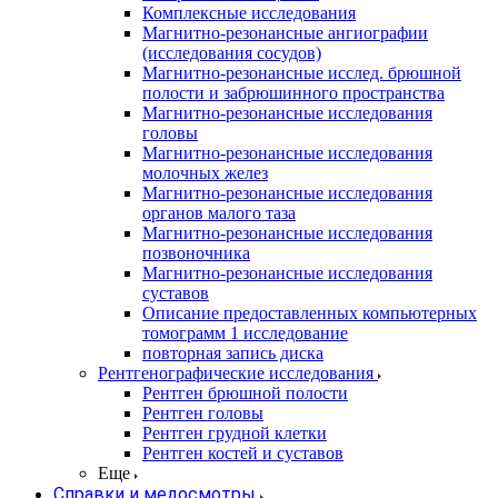
Комплексные исследования
Магнитно-резонансные ангиографии
(исследования сосудов)
Магнитно-резонансные исслед. брюшной
полости и забрюшинного пространства
Магнитно-резонансные исследования
головы
Магнитно-резонансные исследования
молочных желез
Магнитно-резонансные исследования
органов малого таза
Магнитно-резонансные исследования
позвоночника
Магнитно-резонансные исследования
суставов
Описание предоставленных компьютерных
томограмм 1 исследование
повторная запись диска
Рентгенографические исследования
Рентген брюшной полости
Рентген головы
Рентген грудной клетки
Рентген костей и суставов
Еще
Справки и медосмотры