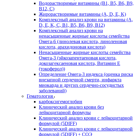
Водорастворимые витамины (B1, B5, B6, В9,
В12, С)
Жирорастворимые витамины (A, D, E, K)
Комплексный анализ крови на витамины (A,
D, E, K, C, B1, B5, B6, В9, B12)
Комплексный анализ крови на
ненасыщенные жирные кислоты семейства
Омега-6 (линолевая кислота, линоленовая
кислота, арахидоновая кислота)
Ненасыщенные жирные кислоты семейства
Омега-3 (эйкозапентаеновая кислота,
докозагексаеновая кислота, Витамин E
(токоферол))
Определение Омега-3 индекса (оценка риска
внезапной сердечной смерти, инфаркта
миокарда и других сердечно-сосудистых
заболеваний)
Гематология
карбоксигемоглобин
Клинический анализ крови без
лейкоцитарной формулы
Клинический анализ крови с лейкоцитарной
формулой (5DIFF)
Клинический анализ крови с лейкоцитарной
формулой (5DIFF) + СОЭ