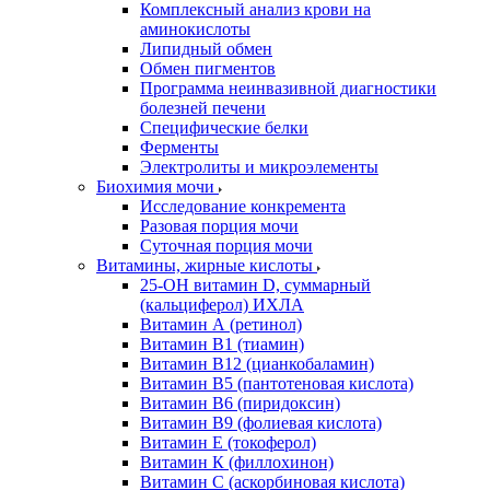
Комплексный анализ крови на
аминокислоты
Липидный обмен
Обмен пигментов
Программа неинвазивной диагностики
болезней печени
Специфические белки
Ферменты
Электролиты и микроэлементы
Биохимия мочи
Исследование конкремента
Разовая порция мочи
Суточная порция мочи
Витамины, жирные кислоты
25-OH витамин D, суммарный
(кальциферол) ИХЛА
Витамин А (ретинол)
Витамин В1 (тиамин)
Витамин В12 (цианкобаламин)
Витамин В5 (пантотеновая кислота)
Витамин В6 (пиридоксин)
Витамин В9 (фолиевая кислота)
Витамин Е (токоферол)
Витамин К (филлохинон)
Витамин С (аскорбиновая кислота)