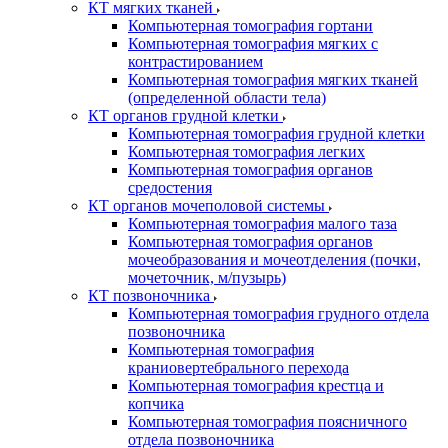
КТ мягких тканей
Компьютерная томография гортани
Компьютерная томография мягких с
контрастированием
Компьютерная томография мягких тканей
(определенной области тела)
КТ органов грудной клетки
Компьютерная томография грудной клетки
Компьютерная томография легких
Компьютерная томография органов
средостения
КТ органов мочеполовой системы
Компьютерная томография малого таза
Компьютерная томография органов
мочеобразования и мочеотделения (почки,
мочеточник, м/пузырь)
КТ позвоночника
Компьютерная томография грудного отдела
позвоночника
Компьютерная томография
краниовертебрального перехода
Компьютерная томография крестца и
копчика
Компьютерная томография поясничного
отдела позвоночника