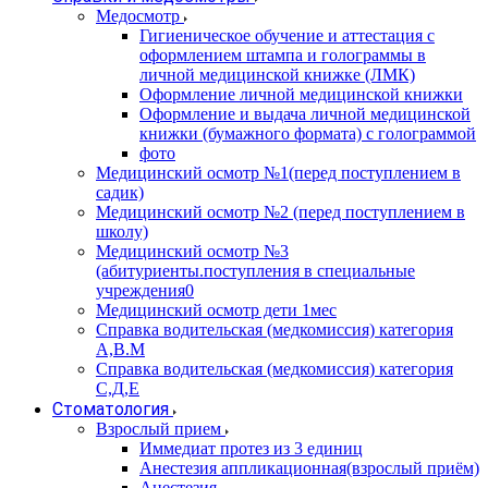
Медосмотр
Гигиеническое обучение и аттестация с
оформлением штампа и голограммы в
личной медицинской книжке (ЛМК)
Оформление личной медицинской книжки
Оформление и выдача личной медицинской
книжки (бумажного формата) с голограммой
фото
Медицинский осмотр №1(перед поступлением в
садик)
Медицинский осмотр №2 (перед поступлением в
школу)
Медицинский осмотр №3
(абитуриенты.поступления в специальные
учреждения0
Медицинский осмотр дети 1мес
Справка водительская (медкомиссия) категория
А,В.М
Справка водительская (медкомиссия) категория
С,Д,Е
Стоматология
Взрослый прием
Иммедиат протез из 3 единиц
Анестезия аппликационная(взрослый приём)
Анестезия