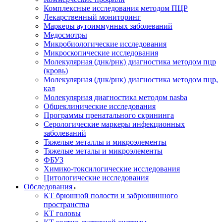
Комплексные исследования методом ПЦР
Лекарственный мониторинг
Маркеры аутоиммунных заболеваний
Медосмотры
Микробиологические исследования
Микроскопические исследования
Молекулярная (днк/рнк) диагностика методом пцр
(кровь)
Молекулярная (днк/рнк) диагностика методом пцр,
кал
Молекулярная диагностика методом nasba
Общеклинические исследования
Программы пренатального скрининга
Серологические маркеры инфекционных
заболеваний
Тяжелые металлы и микроэлементы
Тяжелые металы и микроэлементы
ФБУЗ
Химико-токсилогические исследования
Цитологические исследования
Обследования
КТ брюшной полости и забрюшинного
пространства
КТ головы