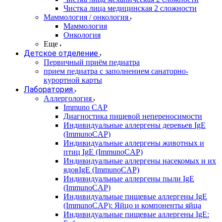
Чистка лица медицинская 2 сложности
Маммология / онкология
Маммология
Онкология
Еще
Детское отделение
Первичный приём педиатра
прием педиатра с заполнением санаторно-
курортной карты
Лаборатория
Аллергология
Immuno CAP
Диагностика пищевой непереносимости
Индивидуальные аллергены деревьев IgE
(ImmunoCAP)
Индивидуальные аллергены животных и
птиц IgE (ImmunoCAP)
Индивидуальные аллергены насекомых и их
ядовIgE (ImmunoCAP)
Индивидуальные аллергены пыли IgE
(ImmunoCAP)
Индивидуальные пищевые аллергены IgE
(ImmunoCAP): Яйцо и компоненты яйца
Индивидуальные пищевые аллергены IgE: