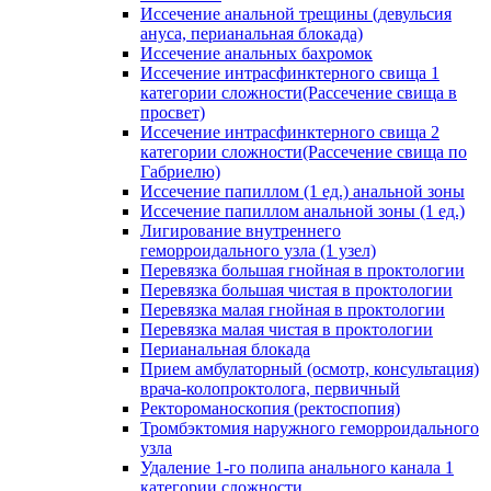
Иссечение анальной трещины (девульсия
ануса, перианальная блокада)
Иссечение анальных бахромок
Иссечение интрасфинктерного свища 1
категории сложности(Рассечение свища в
просвет)
Иссечение интрасфинктерного свища 2
категории сложности(Рассечение свища по
Габриелю)
Иссечение папиллом (1 ед.) анальной зоны
Иссечение папиллом анальной зоны (1 ед.)
Лигирование внутреннего
геморроидального узла (1 узел)
Перевязка большая гнойная в проктологии
Перевязка большая чистая в проктологии
Перевязка малая гнойная в проктологии
Перевязка малая чистая в проктологии
Перианальная блокада
Прием амбулаторный (осмотр, консультация)
врача-колопроктолога, первичный
Ректороманоскопия (ректоспопия)
Тромбэктомия наружного геморроидального
узла
Удаление 1-го полипа анального канала 1
категории сложности