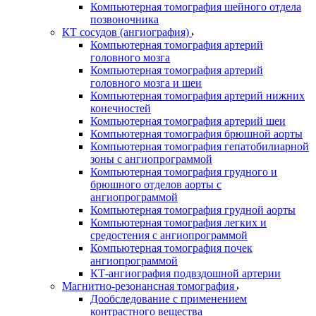
Компьютерная томография шейного отдела
позвоночника
КТ сосудов (ангиография)
Компьютерная томография артерий
головного мозга
Компьютерная томография артерий
головного мозга и шеи
Компьютерная томография артерий нижних
конечностей
Компьютерная томография артерий шеи
Компьютерная томография брюшной аорты
Компьютерная томография гепатобилиарной
зоны с ангиопрограммой
Компьютерная томография грудного и
брюшного отделов аорты с
ангиопрограммой
Компьютерная томография грудной аорты
Компьютерная томография легких и
средостения с ангиопрограммой
Компьютерная томография почек
ангиопрограммой
КТ-ангиография подвздошной артерии
Магнитно-резонансная томография
Дообследование с применением
контрастного вещества