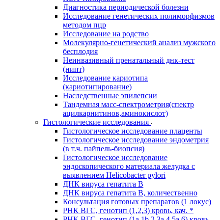
Диагностика периодической болезни
Исследование генетических полиморфизмов
методом пцр
Исследование на родство
Молекулярно-генетический анализ мужского
бесплодия
Неинвазивный пренатальный днк-тест
(нипт)
Исследование кариотипа
(кариотипирование)
Наследственные эпилепсии
Тандемная масс-спектрометрия(спектр
ацилкарнитинов,аминокислот)
Гистологические исследования
Гистологическое исследование плаценты
Гистологическое исследование эндометрия
(в т.ч. пайпель-биопсия)
Гистологическое исследование
эндоскопического материала желудка с
выявлением Helicobacter pylori
ДНК вируса гепатита B
ДНК вируса гепатита B, количественно
Консультация готовых препаратов (1 локус)
РНК ВГC, генотип (1,2,3) кровь, кач. *
РНК ВГC, генотип (1a,1b,2,3a,4,5a,6) кровь,