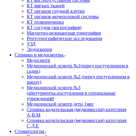
КТ костно-суставной системы
КТ мягких тканей
КТ органов грудной клетки
КТ органов мочеполовой системы
КТ позвоночника
КТ сосудов (ангиография)
Магнитно-резонансная томография
Рентгенографические исследования
УЗД
Эндоскопия
Справки и медосмотры
Медосмотр
Медицинский осмотр №1(перед поступлением в
садик)
Медицинский осмотр №2 (перед поступлением в
школу)
Медицинский осмотр №3
(абитуриенты.поступления в специальные
учреждения0
Медицинский осмотр дети 1мес
Справка водительская (медкомиссия) категория
А,В.М
Справка водительская (медкомиссия) категория
С,Д,Е
Стоматология