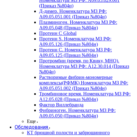
Номенклатура МЗ РФ: A09.05.029.001
(Приказ №804н)
Д-димер. Номенклатура МЗ РФ:
A09.05.051.001 (Приказ №804н)
Плазминоген. Номенклатура МЗ РФ:
A09.05.048 (Приказ №804н)
Протеин C Global
Протеин S. Номенклатура МЗ РФ:
A09.05.126 (Приказ №804н)
Протеин С. Номенклатура МЗ РФ:
A09.05.125 (Приказ №804н)
Протромбин (время, по Квику, МНО).
Номенклатура МЗ РФ: A12.30.014 (Приказ
№804н)
Растворимые фибрин-мономерные
комплексы(РФМК) Номенклатура МЗ РФ:
A09.05.051.002 (Приказ №804н)
Тромбиновое время. Номенклатура МЗ РФ:
A12.05.028 (Приказ №804н)
Фактор Виллебранда
Фибриноген. Номенклатура МЗ РФ:
A09.05.050 (Приказ №804н)
Еще
Обследования
КТ брюшной полости и забрюшинного