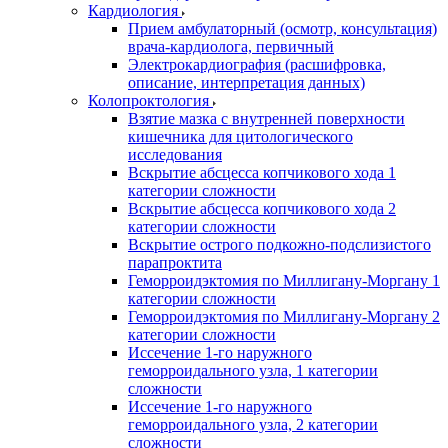
Кардиология
Прием амбулаторный (осмотр, консультация)
врача-кардиолога, первичный
Электрокардиография (расшифровка,
описание, интерпретация данных)
Колопроктология
Взятие мазка с внутренней поверхности
кишечника для цитологического
исследования
Вскрытие абсцесса копчикового хода 1
категории сложности
Вскрытие абсцесса копчикового хода 2
категории сложности
Вскрытие острого подкожно-подслизистого
парапроктита
Геморроидэктомия по Миллигану-Моргану 1
категории сложности
Геморроидэктомия по Миллигану-Моргану 2
категории сложности
Иссечение 1-го наружного
геморроидального узла, 1 категории
сложности
Иссечение 1-го наружного
геморроидального узла, 2 категории
сложности