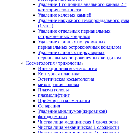
Удаление 1-го полипа анального канала 2-я
категория сложности
Удаление каловых камней
Удаление наружного геморроидального узла
(1 узел)
Удаление отдельных перианальных
остроконечных кондилом
Удаление сливных полукружных
перианальных остроконечных кондилом
Удаление сливных циркулярных
перианальных остроконечных кондилом
Косметология / трихология
Иньекционная косметология
Контурная пластика:
Эстетическая косметология
мезотерапия головы
Плазма головы
плазмолифтинг
Приём врача косметолога
Сепарация
Удаление миллиумов(жировиков)
фотодермолиз
Чистка лица медицинская 1 сложности
Чистка лица механическая 1 сложности
Чистка лица механическая 2 сложности