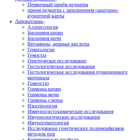
Первичный приём педиатра
прием педиатра с заполнением санаторно-
курортной карты
Лаборатория
Аллергология
Биохимия крови
Биохимия мочи
Витамины, жирные кислоты
Гематология
Гемостаз
Генетическое исследование
Гистологические исследования
Гистологические исследования пункционного
материала
Гомеостаз
Гормоны крови
Гормоны мочи
Гормоны слюны
Изосерология
Иммуногистохимические исследования
Имуннологические исследования
Имуногематология
Исследование генетических полиморфизмов
методом пцр
Коммерческие профили