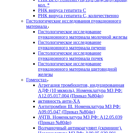
кол. *
РНК вируса гепатита C
РНК вируса гепатита C, количественно
Гистологические исследования пункционного
материала
Гистологическое исследование
пункционного материала молочной железы
Гистологическое исследование
пункционного материала печени
Гистологическое исследование
пункционного материала почек
Гистологическое исследование
пункционного материала щитовидной
железы
Гомеостаз
Агрегация тромбоцитов, индуцированная
АДФ (10 мкмоль). Номенклатура МЗ РФ:
A12.05.017.004 (Приказ №804н)
активность анти-ХА
Антитромбин III. Номенклатура МЗ РФ:
A09.05.047 (Приказ №804н)
АЧТВ. Номенклатура МЗ РФ: A12.05.039
(Приказ №804н)
Волчаночный антикоагулянт (скрининг).