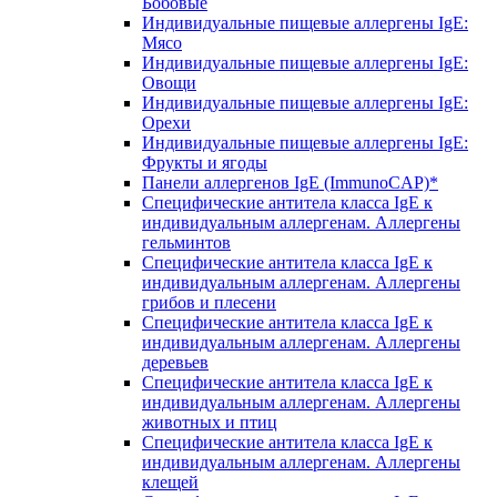
Бобовые
Индивидуальные пищевые аллергены IgE:
Мясо
Индивидуальные пищевые аллергены IgE:
Овощи
Индивидуальные пищевые аллергены IgE:
Орехи
Индивидуальные пищевые аллергены IgE:
Фрукты и ягоды
Панели аллергенов IgE (ImmunoCAP)*
Специфические антитела класса IgE к
индивидуальным аллергенам. Аллергены
гельминтов
Специфические антитела класса IgE к
индивидуальным аллергенам. Аллергены
грибов и плесени
Специфические антитела класса IgE к
индивидуальным аллергенам. Аллергены
деревьев
Специфические антитела класса IgE к
индивидуальным аллергенам. Аллергены
животных и птиц
Специфические антитела класса IgE к
индивидуальным аллергенам. Аллергены
клещей