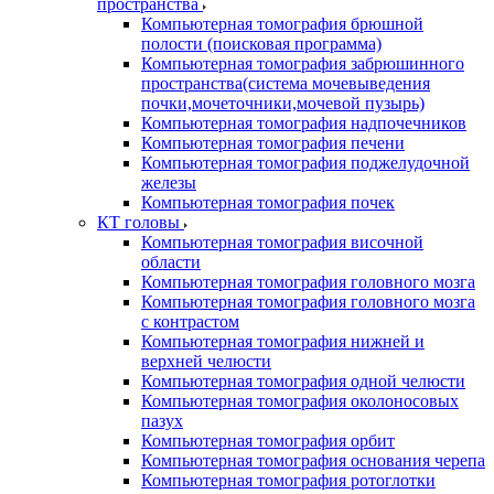
пространства
Компьютерная томография брюшной
полости (поисковая программа)
Компьютерная томография забрюшинного
пространства(система мочевыведения
почки,мочеточники,мочевой пузырь)
Компьютерная томография надпочечников
Компьютерная томография печени
Компьютерная томография поджелудочной
железы
Компьютерная томография почек
КТ головы
Компьютерная томография височной
области
Компьютерная томография головного мозга
Компьютерная томография головного мозга
с контрастом
Компьютерная томография нижней и
верхней челюсти
Компьютерная томография одной челюсти
Компьютерная томография околоносовых
пазух
Компьютерная томография орбит
Компьютерная томография основания черепа
Компьютерная томография ротоглотки