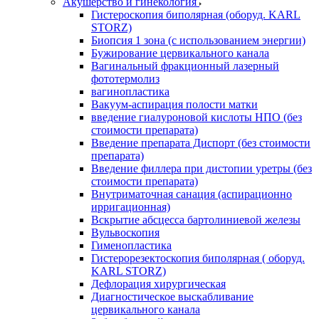
Акушерство и гинекология
Гистероскопия биполярная (оборуд. KARL
STORZ)
Биопсия 1 зона (с использованием энергии)
Бужирование цервикального канала
Вагинальный фракционный лазерный
фототермолиз
вагинопластика
Вакуум-аспирация полости матки
введение гиалуроновой кислоты НПО (без
стоимости препарата)
Введение препарата Диспорт (без стоимости
препарата)
Введение филлера при дистопии уретры (без
стоимости препарата)
Внутриматочная санация (аспирационно
ирригационная)
Вскрытие абсцесса бартолиниевой железы
Вульвоскопия
Гименопластика
Гистерорезектоскопия биполярная ( оборуд.
KARL STORZ)
Дефлорация хирургическая
Диагностическое выскабливание
цервикального канала