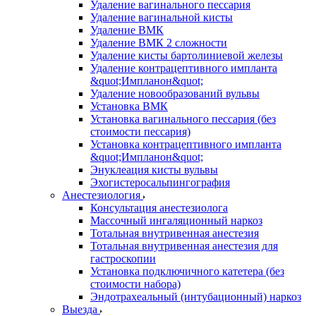
Удаление вагинального пессария
Удаление вагинальной кисты
Удаление ВМК
Удаление ВМК 2 сложности
Удаление кисты бартолиниевой железы
Удаление контрацептивного импланта
&quot;Импланон&quot;
Удаление новообразований вульвы
Установка ВМК
Установка вагинального пессария (без
стоимости пессария)
Установка контрацептивного импланта
&quot;Импланон&quot;
Энуклеация кисты вульвы
Эхогистеросальпингография
Анестезиология
Консультация анестезиолога
Массочный ингаляционный наркоз
Тотальная внутривенная анестезия
Тотальная внутривенная анестезия для
гастроскопии
Установка подключичного катетера (без
стоимости набора)
Эндотрахеальный (интубационный) наркоз
Выезда