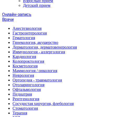
Взрослый прием
Детский прием
Онлайн-запись
Врачи
Анестезиология
Гастроэнтерология
Гематология
Гинекология, акушерство
Дерматология, дерматовенерология
Иммунология - аллергология
Кардиология
Колопроктология
Косметология
Маммология / онкология
Неврология
Ортопедия - травматология
Отоларингология
Офтальмология
Педиатрия
Рентгенология
Сосудистая хирургия, флебология
Стоматология
Терапия