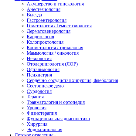
Акушерство и гинекология
Анестезиология
Выезда
Гастроэнтерология
Гематология / Гемостазиология
Дерматовенерология
Кардиология
Колопроктология
Косметология / трихология
Маммология / онкология
Неврология
Отоларингология (ЛОР)
Офтальмология
Психиатрия
Сердечно-сосудистая хирургия, флебология
Сестринское дело
Сурдология
Терапия
Травматология и ортопедия
Урология
Физиотерапия
Функциональная диагностика
Хирургия
Эндокринология
Детское отделение