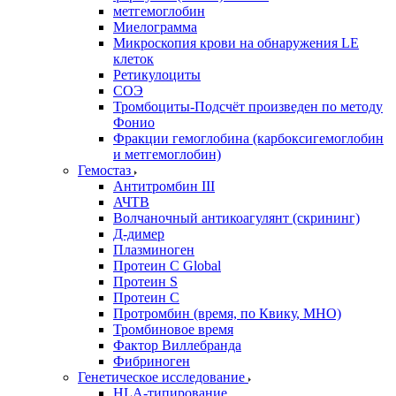
метгемоглобин
Миелограмма
Микроскопия крови на обнаружения LE
клеток
Ретикулоциты
СОЭ
Тромбоциты-Подсчёт произведен по методу
Фонио
Фракции гемоглобина (карбоксигемоглобин
и метгемоглобин)
Гемостаз
Антитромбин III
АЧТВ
Волчаночный антикоагулянт (скрининг)
Д-димер
Плазминоген
Протеин C Global
Протеин S
Протеин С
Протромбин (время, по Квику, МНО)
Тромбиновое время
Фактор Виллебранда
Фибриноген
Генетическое исследование
HLA-типирование