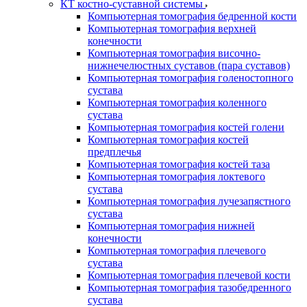
КТ костно-суставной системы
Компьютерная томография бедренной кости
Компьютерная томография верхней
конечности
Компьютерная томография височно-
нижнечелюстных суставов (пара суставов)
Компьютерная томография голеностопного
сустава
Компьютерная томография коленного
сустава
Компьютерная томография костей голени
Компьютерная томография костей
предплечья
Компьютерная томография костей таза
Компьютерная томография локтевого
сустава
Компьютерная томография лучезапястного
сустава
Компьютерная томография нижней
конечности
Компьютерная томография плечевого
сустава
Компьютерная томография плечевой кости
Компьютерная томография тазобедренного
сустава