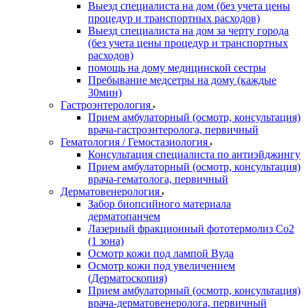
Выезд специалиста на дом (без учета цены
процедур и транспортных расходов)
Выезд специалиста на дом за черту города
(без учета цены процедур и транспортных
расходов)
помощь на дому медицинской сестры
Пребывание медсетры на дому (каждые
30мин)
Гастроэнтерология
Прием амбулаторный (осмотр, консультация)
врача-гастроэнтеролога, первичный
Гематология / Гемостазиология
Консультация специалиста по антиэйджингу
Прием амбулаторный (осмотр, консультация)
врача-гематолога, первичный
Дерматовенерология
Забор биопсийного материала
дерматопанчем
Лазерный фракционный фототермолиз Со2
(1 зона)
Осмотр кожи под лампой Вуда
Осмотр кожи под увеличением
(Дерматоскопия)
Прием амбулаторный (осмотр, консультация)
врача-дерматовенеролога, первичный