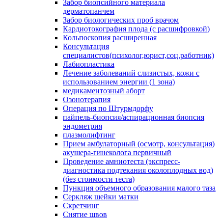
Забор биопсийного материала
дерматопанчем
Забор биологических проб врачом
Кардиотокография плода (с расшифровкой)
Кольпоскопия расширенная
Консультация
специалистов(психолог,юрист,соц.работник)
Лабиопластика
Лечение заболеваний слизистых, кожи с
использованием энергии (1 зона)
медикаментозный аборт
Озонотерапия
Операция по Штурмдорфу
пайпель-биопсия/аспирационная биопсия
эндометрия
плазмолифтинг
Прием амбулаторный (осмотр, консультация)
акушера-гинеколога первичный
Проведение амниотеста (экспресс-
диагностика подтекания околоплодных вод)
(без стоимости теста)
Пункция объемного образования малого таза
Серкляж шейки матки
Скретчинг
Снятие швов