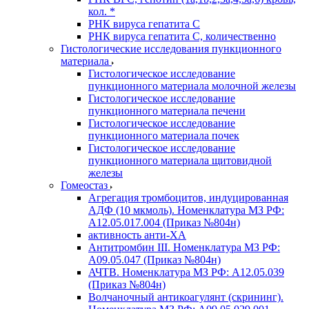
кол. *
РНК вируса гепатита C
РНК вируса гепатита C, количественно
Гистологические исследования пункционного
материала
Гистологическое исследование
пункционного материала молочной железы
Гистологическое исследование
пункционного материала печени
Гистологическое исследование
пункционного материала почек
Гистологическое исследование
пункционного материала щитовидной
железы
Гомеостаз
Агрегация тромбоцитов, индуцированная
АДФ (10 мкмоль). Номенклатура МЗ РФ:
A12.05.017.004 (Приказ №804н)
активность анти-ХА
Антитромбин III. Номенклатура МЗ РФ:
A09.05.047 (Приказ №804н)
АЧТВ. Номенклатура МЗ РФ: A12.05.039
(Приказ №804н)
Волчаночный антикоагулянт (скрининг).