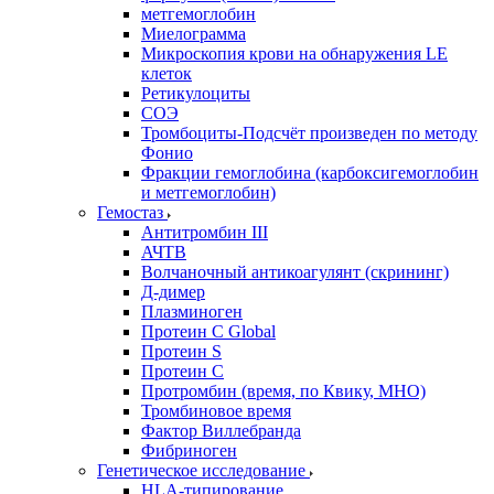
метгемоглобин
Миелограмма
Микроскопия крови на обнаружения LE
клеток
Ретикулоциты
СОЭ
Тромбоциты-Подсчёт произведен по методу
Фонио
Фракции гемоглобина (карбоксигемоглобин
и метгемоглобин)
Гемостаз
Антитромбин III
АЧТВ
Волчаночный антикоагулянт (скрининг)
Д-димер
Плазминоген
Протеин C Global
Протеин S
Протеин С
Протромбин (время, по Квику, МНО)
Тромбиновое время
Фактор Виллебранда
Фибриноген
Генетическое исследование
HLA-типирование