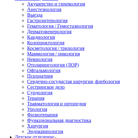
Акушерство и гинекология
Анестезиология
Выезда
Гастроэнтерология
Гематология / Гемостазиология
Дерматовенерология
Кардиология
Колопроктология
Косметология / трихология
Маммология / онкология
Неврология
Отоларингология (ЛОР)
Офтальмология
Психиатрия
Сердечно-сосудистая хирургия, флебология
Сестринское дело
Сурдология
Терапия
Травматология и ортопедия
Урология
Физиотерапия
Функциональная диагностика
Хирургия
Эндокринология
Детское отделение