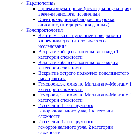
Кардиология
Прием амбулаторный (осмотр, консультация)
врача-кардиолога, первичный
Электрокардиография (расшифровка,
описание, интерпретация данных)
Колопроктология
Взятие мазка с внутренней поверхности
кишечника для цитологического
исследования
Вскрытие абсцесса копчикового хода 1
категории сложности
Вскрытие абсцесса копчикового хода 2
категории сложности
Вскрытие острого подкожно-подслизистого
парапроктита
Геморроидэктомия по Миллигану-Моргану 1
категории сложности
Геморроидэктомия по Миллигану-Моргану 2
категории сложности
Иссечение 1-го наружного
геморроидального узла, 1 категории
сложности
Иссечение 1-го наружного
геморроидального узла, 2 категории
сложности