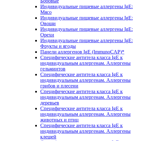
Бобовые
Индивидуальные пищевые аллергены IgE:
Мясо
Индивидуальные пищевые аллергены IgE:
Овощи
Индивидуальные пищевые аллергены IgE:
Орехи
Индивидуальные пищевые аллергены IgE:
Фрукты и ягоды
Панели аллергенов IgE (ImmunoCAP)*
Специфические антитела класса IgE к
индивидуальным аллергенам. Аллергены
гельминтов
Специфические антитела класса IgE к
индивидуальным аллергенам. Аллергены
грибов и плесени
Специфические антитела класса IgE к
индивидуальным аллергенам. Аллергены
деревьев
Специфические антитела класса IgE к
индивидуальным аллергенам. Аллергены
животных и птиц
Специфические антитела класса IgE к
индивидуальным аллергенам. Аллергены
клещей