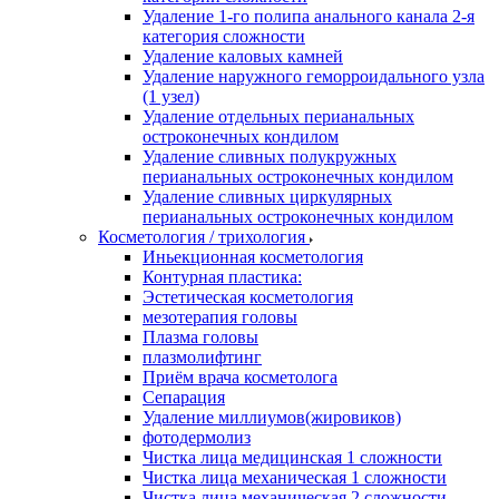
Удаление 1-го полипа анального канала 2-я
категория сложности
Удаление каловых камней
Удаление наружного геморроидального узла
(1 узел)
Удаление отдельных перианальных
остроконечных кондилом
Удаление сливных полукружных
перианальных остроконечных кондилом
Удаление сливных циркулярных
перианальных остроконечных кондилом
Косметология / трихология
Иньекционная косметология
Контурная пластика:
Эстетическая косметология
мезотерапия головы
Плазма головы
плазмолифтинг
Приём врача косметолога
Сепарация
Удаление миллиумов(жировиков)
фотодермолиз
Чистка лица медицинская 1 сложности
Чистка лица механическая 1 сложности
Чистка лица механическая 2 сложности