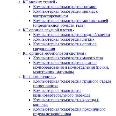
КТ мягких тканей
Компьютерная томография гортани
Компьютерная томография мягких с
контрастированием
Компьютерная томография мягких тканей
(определенной области тела)
КТ органов грудной клетки
Компьютерная томография грудной клетки
Компьютерная томография легких
Компьютерная томография органов
средостения
КТ органов мочеполовой системы
Компьютерная томография малого таза
Компьютерная томография органов
мочеобразования и мочеотделения (почки,
мочеточник, м/пузырь)
КТ позвоночника
Компьютерная томография грудного отдела
позвоночника
Компьютерная томография
краниовертебрального перехода
Компьютерная томография крестца и
копчика
Компьютерная томография поясничного
отдела позвоночника