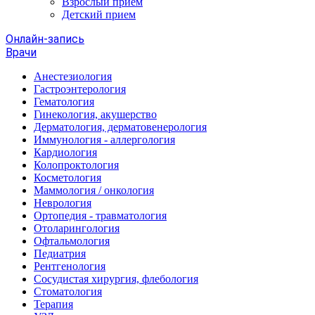
Взрослый прием
Детский прием
Онлайн-запись
Врачи
Анестезиология
Гастроэнтерология
Гематология
Гинекология, акушерство
Дерматология, дерматовенерология
Иммунология - аллергология
Кардиология
Колопроктология
Косметология
Маммология / онкология
Неврология
Ортопедия - травматология
Отоларингология
Офтальмология
Педиатрия
Рентгенология
Сосудистая хирургия, флебология
Стоматология
Терапия