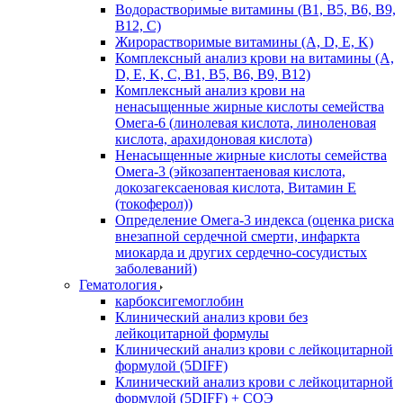
Водорастворимые витамины (B1, B5, B6, В9,
В12, С)
Жирорастворимые витамины (A, D, E, K)
Комплексный анализ крови на витамины (A,
D, E, K, C, B1, B5, B6, В9, B12)
Комплексный анализ крови на
ненасыщенные жирные кислоты семейства
Омега-6 (линолевая кислота, линоленовая
кислота, арахидоновая кислота)
Ненасыщенные жирные кислоты семейства
Омега-3 (эйкозапентаеновая кислота,
докозагексаеновая кислота, Витамин E
(токоферол))
Определение Омега-3 индекса (оценка риска
внезапной сердечной смерти, инфаркта
миокарда и других сердечно-сосудистых
заболеваний)
Гематология
карбоксигемоглобин
Клинический анализ крови без
лейкоцитарной формулы
Клинический анализ крови с лейкоцитарной
формулой (5DIFF)
Клинический анализ крови с лейкоцитарной
формулой (5DIFF) + СОЭ