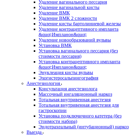
Удаление вагинального пессария
Удаление вагинальной кисты
Удаление ВМК
Удаление ВМК 2 сложности
Удаление кисты бартолиниевой железы
Удаление контрацептивного импланта
&quot;Импланон&quot;
Удаление новообразований вульвы
Установка ВМК
Установка вагинального пессария (без
стоимости пессария)
Установка контрацептивного импланта
&quot;Импланон&quot;
Энуклеация кисты вульвы
Эхогистеросальпингография
Анестезиология
Консультация анестезиолога
Массочный ингаляционный наркоз
Тотальная внутривенная анестезия
Тотальная внутривенная анестезия для
гастроскопии
Установка подключичного катетера (без
стоимости набора)
Эндотрахеальный (интубационный) наркоз
Выезда