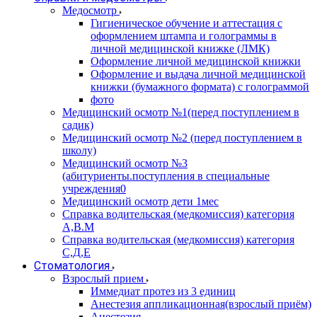
Медосмотр
Гигиеническое обучение и аттестация с
оформлением штампа и голограммы в
личной медицинской книжке (ЛМК)
Оформление личной медицинской книжки
Оформление и выдача личной медицинской
книжки (бумажного формата) с голограммой
фото
Медицинский осмотр №1(перед поступлением в
садик)
Медицинский осмотр №2 (перед поступлением в
школу)
Медицинский осмотр №3
(абитуриенты.поступления в специальные
учреждения0
Медицинский осмотр дети 1мес
Справка водительская (медкомиссия) категория
А,В.М
Справка водительская (медкомиссия) категория
С,Д,Е
Стоматология
Взрослый прием
Иммедиат протез из 3 единиц
Анестезия аппликационная(взрослый приём)
Анестезия