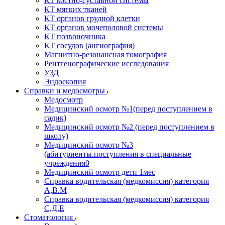
КТ костно-суставной системы
КТ мягких тканей
КТ органов грудной клетки
КТ органов мочеполовой системы
КТ позвоночника
КТ сосудов (ангиография)
Магнитно-резонансная томография
Рентгенографические исследования
УЗД
Эндоскопия
Справки и медосмотры
Медосмотр
Медицинский осмотр №1(перед поступлением в
садик)
Медицинский осмотр №2 (перед поступлением в
школу)
Медицинский осмотр №3
(абитуриенты.поступления в специальные
учреждения0
Медицинский осмотр дети 1мес
Справка водительская (медкомиссия) категория
А,В.М
Справка водительская (медкомиссия) категория
С,Д,Е
Стоматология