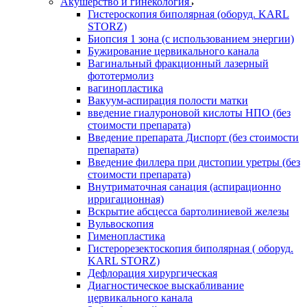
Акушерство и гинекология
Гистероскопия биполярная (оборуд. KARL
STORZ)
Биопсия 1 зона (с использованием энергии)
Бужирование цервикального канала
Вагинальный фракционный лазерный
фототермолиз
вагинопластика
Вакуум-аспирация полости матки
введение гиалуроновой кислоты НПО (без
стоимости препарата)
Введение препарата Диспорт (без стоимости
препарата)
Введение филлера при дистопии уретры (без
стоимости препарата)
Внутриматочная санация (аспирационно
ирригационная)
Вскрытие абсцесса бартолиниевой железы
Вульвоскопия
Гименопластика
Гистерорезектоскопия биполярная ( оборуд.
KARL STORZ)
Дефлорация хирургическая
Диагностическое выскабливание
цервикального канала