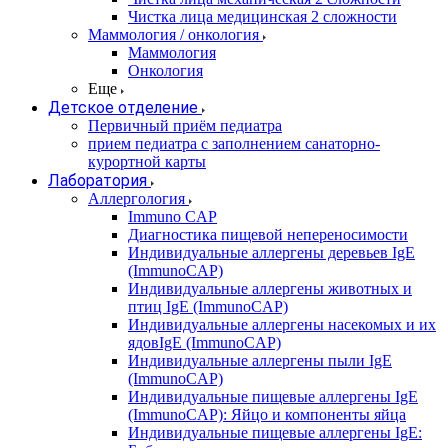
Чистка лица медицинская 2 сложности
Маммология / онкология
Маммология
Онкология
Еще
Детское отделение
Первичный приём педиатра
прием педиатра с заполнением санаторно-
курортной карты
Лаборатория
Аллергология
Immuno CAP
Диагностика пищевой непереносимости
Индивидуальные аллергены деревьев IgE
(ImmunoCAP)
Индивидуальные аллергены животных и
птиц IgE (ImmunoCAP)
Индивидуальные аллергены насекомых и их
ядовIgE (ImmunoCAP)
Индивидуальные аллергены пыли IgE
(ImmunoCAP)
Индивидуальные пищевые аллергены IgE
(ImmunoCAP): Яйцо и компоненты яйца
Индивидуальные пищевые аллергены IgE: