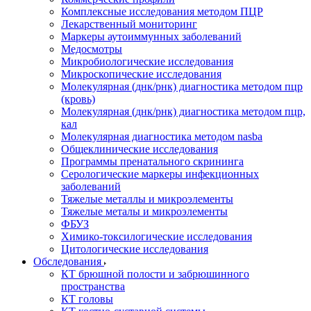
Комплексные исследования методом ПЦР
Лекарственный мониторинг
Маркеры аутоиммунных заболеваний
Медосмотры
Микробиологические исследования
Микроскопические исследования
Молекулярная (днк/рнк) диагностика методом пцр
(кровь)
Молекулярная (днк/рнк) диагностика методом пцр,
кал
Молекулярная диагностика методом nasba
Общеклинические исследования
Программы пренатального скрининга
Серологические маркеры инфекционных
заболеваний
Тяжелые металлы и микроэлементы
Тяжелые металы и микроэлементы
ФБУЗ
Химико-токсилогические исследования
Цитологические исследования
Обследования
КТ брюшной полости и забрюшинного
пространства
КТ головы