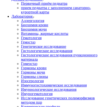
Первичный приём педиатра
прием педиатра с заполнением санаторно-
курортной карты
Лаборатория
Аллергология
Биохимия крови
Биохимия мочи
Витамины, жирные кислоты
Гематология
Гемостаз
Генетическое исследование
Гистологические исследования
Гистологические исследования пункционного
материала
Гомеостаз
Гормоны крови
Гормоны мочи
Гормоны слюны
Изосерология
Иммуногистохимические исследования
Имуннологические исследования
Имуногематология
Исследование генетических полиморфизмов
методом пцр
Коммерческие профили