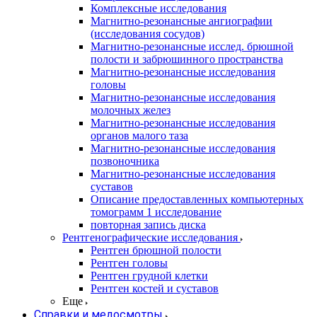
Комплексные исследования
Магнитно-резонансные ангиографии
(исследования сосудов)
Магнитно-резонансные исслед. брюшной
полости и забрюшинного пространства
Магнитно-резонансные исследования
головы
Магнитно-резонансные исследования
молочных желез
Магнитно-резонансные исследования
органов малого таза
Магнитно-резонансные исследования
позвоночника
Магнитно-резонансные исследования
суставов
Описание предоставленных компьютерных
томограмм 1 исследование
повторная запись диска
Рентгенографические исследования
Рентген брюшной полости
Рентген головы
Рентген грудной клетки
Рентген костей и суставов
Еще
Справки и медосмотры