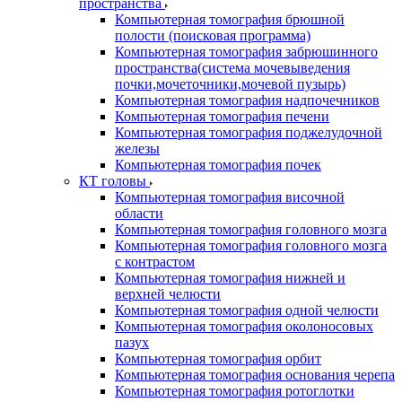
пространства
Компьютерная томография брюшной
полости (поисковая программа)
Компьютерная томография забрюшинного
пространства(система мочевыведения
почки,мочеточники,мочевой пузырь)
Компьютерная томография надпочечников
Компьютерная томография печени
Компьютерная томография поджелудочной
железы
Компьютерная томография почек
КТ головы
Компьютерная томография височной
области
Компьютерная томография головного мозга
Компьютерная томография головного мозга
с контрастом
Компьютерная томография нижней и
верхней челюсти
Компьютерная томография одной челюсти
Компьютерная томография околоносовых
пазух
Компьютерная томография орбит
Компьютерная томография основания черепа
Компьютерная томография ротоглотки