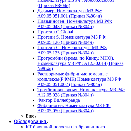
Номенклатура МЗ РФ: A09.05.029.001
(Приказ №804н)
Д-димер. Номенклатура МЗ РФ:
A09.05.051.001 (Приказ №804н)
Плазминоген. Номенклатура МЗ РФ:
A09.05.048 (Приказ №804н)
Протеин C Global
Протеин S. Номенклатура МЗ РФ:
A09.05.126 (Приказ №804н)
Протеин С. Номенклатура МЗ РФ:
A09.05.125 (Приказ №804н)
Протромбин (время, по Квику, МНО).
Номенклатура МЗ РФ: A12.30.014 (Приказ
№804н)
Растворимые фибрин-мономерные
комплексы(РФМК) Номенклатура МЗ РФ:
A09.05.051.002 (Приказ №804н)
Тромбиновое время. Номенклатура МЗ РФ:
A12.05.028 (Приказ №804н)
Фактор Виллебранда
Фибриноген. Номенклатура МЗ РФ:
A09.05.050 (Приказ №804н)
Еще
Обследования
КТ брюшной полости и забрюшинного