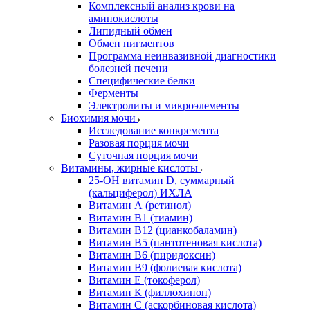
Комплексный анализ крови на
аминокислоты
Липидный обмен
Обмен пигментов
Программа неинвазивной диагностики
болезней печени
Специфические белки
Ферменты
Электролиты и микроэлементы
Биохимия мочи
Исследование конкремента
Разовая порция мочи
Суточная порция мочи
Витамины, жирные кислоты
25-OH витамин D, суммарный
(кальциферол) ИХЛА
Витамин А (ретинол)
Витамин В1 (тиамин)
Витамин В12 (цианкобаламин)
Витамин В5 (пантотеновая кислота)
Витамин В6 (пиридоксин)
Витамин В9 (фолиевая кислота)
Витамин Е (токоферол)
Витамин К (филлохинон)
Витамин С (аскорбиновая кислота)