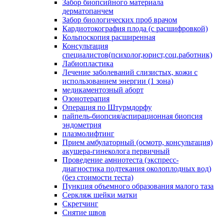
Забор биопсийного материала
дерматопанчем
Забор биологических проб врачом
Кардиотокография плода (с расшифровкой)
Кольпоскопия расширенная
Консультация
специалистов(психолог,юрист,соц.работник)
Лабиопластика
Лечение заболеваний слизистых, кожи с
использованием энергии (1 зона)
медикаментозный аборт
Озонотерапия
Операция по Штурмдорфу
пайпель-биопсия/аспирационная биопсия
эндометрия
плазмолифтинг
Прием амбулаторный (осмотр, консультация)
акушера-гинеколога первичный
Проведение амниотеста (экспресс-
диагностика подтекания околоплодных вод)
(без стоимости теста)
Пункция объемного образования малого таза
Серкляж шейки матки
Скретчинг
Снятие швов