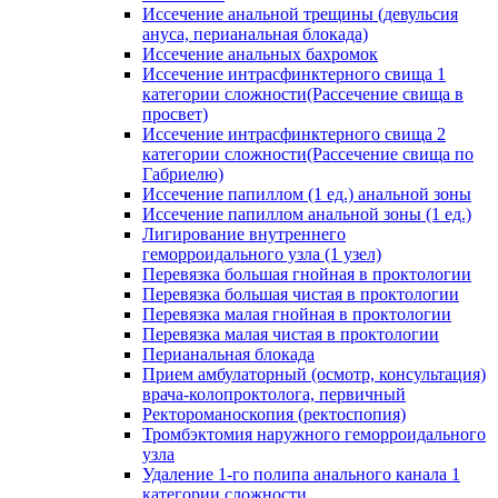
Иссечение анальной трещины (девульсия
ануса, перианальная блокада)
Иссечение анальных бахромок
Иссечение интрасфинктерного свища 1
категории сложности(Рассечение свища в
просвет)
Иссечение интрасфинктерного свища 2
категории сложности(Рассечение свища по
Габриелю)
Иссечение папиллом (1 ед.) анальной зоны
Иссечение папиллом анальной зоны (1 ед.)
Лигирование внутреннего
геморроидального узла (1 узел)
Перевязка большая гнойная в проктологии
Перевязка большая чистая в проктологии
Перевязка малая гнойная в проктологии
Перевязка малая чистая в проктологии
Перианальная блокада
Прием амбулаторный (осмотр, консультация)
врача-колопроктолога, первичный
Ректороманоскопия (ректоспопия)
Тромбэктомия наружного геморроидального
узла
Удаление 1-го полипа анального канала 1
категории сложности