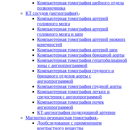
Компьютерная томография шейного отдела
позвоночника
КТ сосудов (ангиография)
Компьютерная томография артерий
головного мозга
Компьютерная томография артерий
головного мозга и шеи
Компьютерная томография артерий нижних
конечностей
Компьютерная томография артерий шеи
Компьютерная томография брюшной аорты
Компьютерная томография гепатобилиарной
зоны с ангиопрограммой
Компьютерная томография грудного и
брюшного отделов аорты с
ангиопрограммой
Компьютерная томография грудной аорты
Компьютерная томография легких и
средостения с ангиопрограммой
Компьютерная томография почек
ангиопрограммой
КТ-ангиография подвздошной артерии
Магнитно-резонансная томография
Дообследование с применением
контрастного вещества