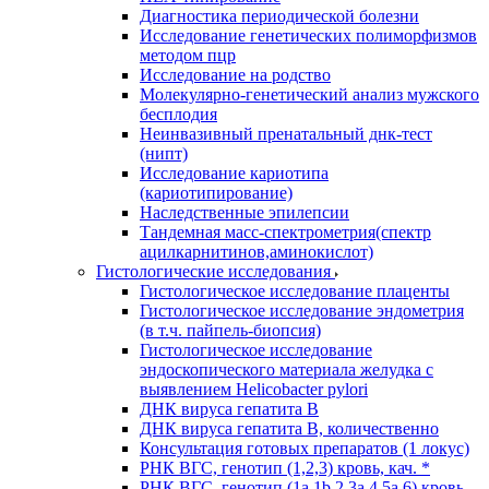
Диагностика периодической болезни
Исследование генетических полиморфизмов
методом пцр
Исследование на родство
Молекулярно-генетический анализ мужского
бесплодия
Неинвазивный пренатальный днк-тест
(нипт)
Исследование кариотипа
(кариотипирование)
Наследственные эпилепсии
Тандемная масс-спектрометрия(спектр
ацилкарнитинов,аминокислот)
Гистологические исследования
Гистологическое исследование плаценты
Гистологическое исследование эндометрия
(в т.ч. пайпель-биопсия)
Гистологическое исследование
эндоскопического материала желудка с
выявлением Helicobacter pylori
ДНК вируса гепатита B
ДНК вируса гепатита B, количественно
Консультация готовых препаратов (1 локус)
РНК ВГC, генотип (1,2,3) кровь, кач. *
РНК ВГC, генотип (1a,1b,2,3a,4,5a,6) кровь,