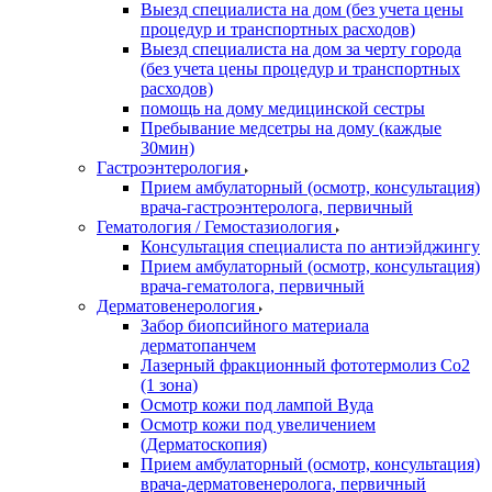
Выезд специалиста на дом (без учета цены
процедур и транспортных расходов)
Выезд специалиста на дом за черту города
(без учета цены процедур и транспортных
расходов)
помощь на дому медицинской сестры
Пребывание медсетры на дому (каждые
30мин)
Гастроэнтерология
Прием амбулаторный (осмотр, консультация)
врача-гастроэнтеролога, первичный
Гематология / Гемостазиология
Консультация специалиста по антиэйджингу
Прием амбулаторный (осмотр, консультация)
врача-гематолога, первичный
Дерматовенерология
Забор биопсийного материала
дерматопанчем
Лазерный фракционный фототермолиз Со2
(1 зона)
Осмотр кожи под лампой Вуда
Осмотр кожи под увеличением
(Дерматоскопия)
Прием амбулаторный (осмотр, консультация)
врача-дерматовенеролога, первичный