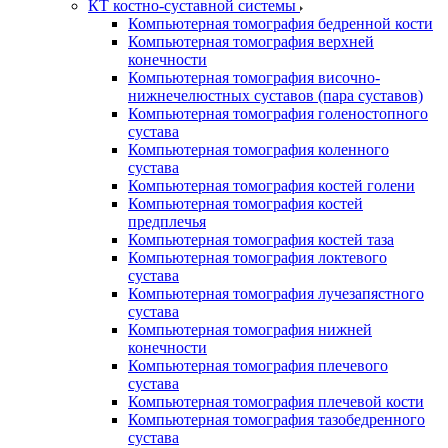
КТ костно-суставной системы
Компьютерная томография бедренной кости
Компьютерная томография верхней
конечности
Компьютерная томография височно-
нижнечелюстных суставов (пара суставов)
Компьютерная томография голеностопного
сустава
Компьютерная томография коленного
сустава
Компьютерная томография костей голени
Компьютерная томография костей
предплечья
Компьютерная томография костей таза
Компьютерная томография локтевого
сустава
Компьютерная томография лучезапястного
сустава
Компьютерная томография нижней
конечности
Компьютерная томография плечевого
сустава
Компьютерная томография плечевой кости
Компьютерная томография тазобедренного
сустава