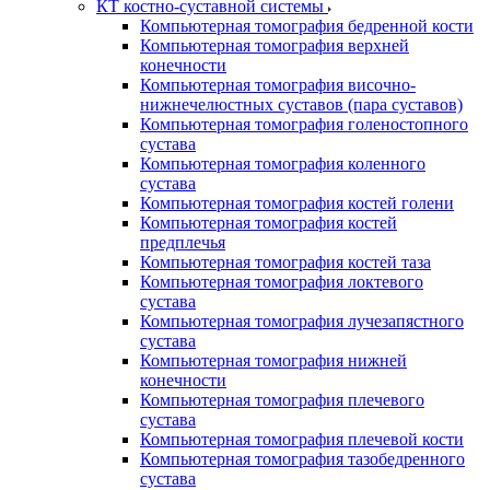
КТ костно-суставной системы
Компьютерная томография бедренной кости
Компьютерная томография верхней
конечности
Компьютерная томография височно-
нижнечелюстных суставов (пара суставов)
Компьютерная томография голеностопного
сустава
Компьютерная томография коленного
сустава
Компьютерная томография костей голени
Компьютерная томография костей
предплечья
Компьютерная томография костей таза
Компьютерная томография локтевого
сустава
Компьютерная томография лучезапястного
сустава
Компьютерная томография нижней
конечности
Компьютерная томография плечевого
сустава
Компьютерная томография плечевой кости
Компьютерная томография тазобедренного
сустава