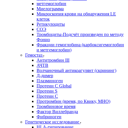
метгемоглобин
Миелограмма
Микроскопия крови на обнаружения LE
клеток
Ретикулоциты
СОЭ
Тромбоциты-Подсчёт произведен по методу
Фонио
Фракции гемоглобина (карбоксигемоглобин
и метгемоглобин)
Гемостаз
Антитромбин III
АЧТВ
Волчаночный антикоагулянт (скрининг)
Д-димер
Плазминоген
Протеин C Global
Протеин S
Протеин С
Протромбин (время, по Квику, МНО)
Тромбиновое время
Фактор Виллебранда
Фибриноген
Генетическое исследование
HLA-типирование