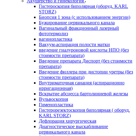
Акушерство и гинекология
Гистероскопия биполярная (оборуд. KARL
STORZ)
Биопсия 1 зона (с использованием энергии)
Бужирование цервикального канала
Вагинальный фракционный лазерный
фототермолиз
вагинопластика
Вакуум-аспирация полости матки
введение гиалуроновой кислоты НПО (без
стоимости препарата)
Введение препарата Диспорт (без стоимости
препарата)
Введение филлера при дистопии уретры (без
стоимости препарата)
Внутриматочная санация (аспирационно
ирригационная)
Вскрытие абсцесса бартолиниевой железы
Вульвоскопия
Гименопластика
Гистерорезектоскопия биполярная ( оборуд.
KARL STORZ)
Дефлорация хирургическая
Диагностическое выскабливание
цервикального канала