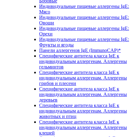
Бобовые
Индивидуальные пищевые аллергены IgE:
Мясо
Индивидуальные пищевые аллергены IgE:
Овощи
Индивидуальные пищевые аллергены IgE:
Орехи
Индивидуальные пищевые аллергены IgE:
Фрукты и ягоды
Панели аллергенов IgE (ImmunoCAP)*
Специфические антитела класса IgE к
индивидуальным аллергенам. Аллергены
гельминтов
Специфические антитела класса IgE к
индивидуальным аллергенам. Аллергены
грибов и плесени
Специфические антитела класса IgE к
индивидуальным аллергенам. Аллергены
деревьев
Специфические антитела класса IgE к
индивидуальным аллергенам. Аллергены
животных и птиц
Специфические антитела класса IgE к
индивидуальным аллергенам. Аллергены
клещей