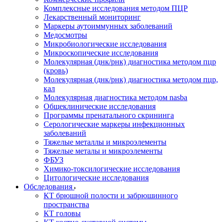
Комплексные исследования методом ПЦР
Лекарственный мониторинг
Маркеры аутоиммунных заболеваний
Медосмотры
Микробиологические исследования
Микроскопические исследования
Молекулярная (днк/рнк) диагностика методом пцр
(кровь)
Молекулярная (днк/рнк) диагностика методом пцр,
кал
Молекулярная диагностика методом nasba
Общеклинические исследования
Программы пренатального скрининга
Серологические маркеры инфекционных
заболеваний
Тяжелые металлы и микроэлементы
Тяжелые металы и микроэлементы
ФБУЗ
Химико-токсилогические исследования
Цитологические исследования
Обследования
КТ брюшной полости и забрюшинного
пространства
КТ головы