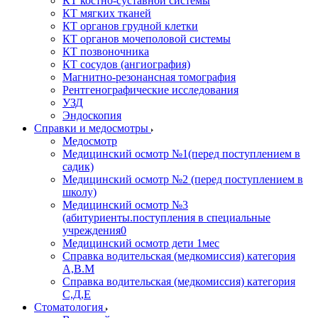
КТ костно-суставной системы
КТ мягких тканей
КТ органов грудной клетки
КТ органов мочеполовой системы
КТ позвоночника
КТ сосудов (ангиография)
Магнитно-резонансная томография
Рентгенографические исследования
УЗД
Эндоскопия
Справки и медосмотры
Медосмотр
Медицинский осмотр №1(перед поступлением в
садик)
Медицинский осмотр №2 (перед поступлением в
школу)
Медицинский осмотр №3
(абитуриенты.поступления в специальные
учреждения0
Медицинский осмотр дети 1мес
Справка водительская (медкомиссия) категория
А,В.М
Справка водительская (медкомиссия) категория
С,Д,Е
Стоматология