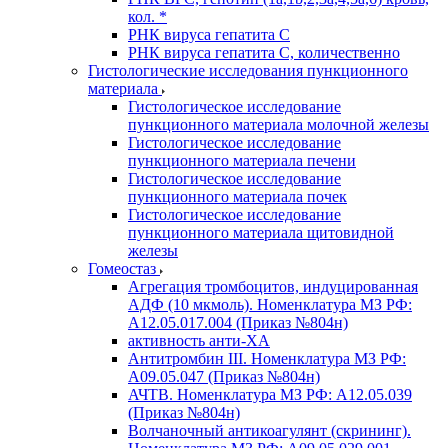
кол. *
РНК вируса гепатита C
РНК вируса гепатита C, количественно
Гистологические исследования пункционного
материала
Гистологическое исследование
пункционного материала молочной железы
Гистологическое исследование
пункционного материала печени
Гистологическое исследование
пункционного материала почек
Гистологическое исследование
пункционного материала щитовидной
железы
Гомеостаз
Агрегация тромбоцитов, индуцированная
АДФ (10 мкмоль). Номенклатура МЗ РФ:
A12.05.017.004 (Приказ №804н)
активность анти-ХА
Антитромбин III. Номенклатура МЗ РФ:
A09.05.047 (Приказ №804н)
АЧТВ. Номенклатура МЗ РФ: A12.05.039
(Приказ №804н)
Волчаночный антикоагулянт (скрининг).