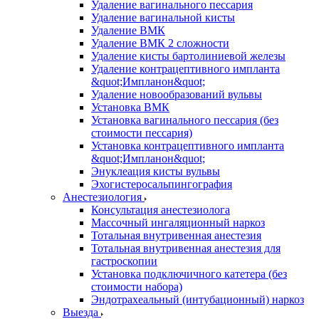
Удаление вагинального пессария
Удаление вагинальной кисты
Удаление ВМК
Удаление ВМК 2 сложности
Удаление кисты бартолиниевой железы
Удаление контрацептивного импланта
&quot;Импланон&quot;
Удаление новообразований вульвы
Установка ВМК
Установка вагинального пессария (без
стоимости пессария)
Установка контрацептивного импланта
&quot;Импланон&quot;
Энуклеация кисты вульвы
Эхогистеросальпингография
Анестезиология
Консультация анестезиолога
Массочный ингаляционный наркоз
Тотальная внутривенная анестезия
Тотальная внутривенная анестезия для
гастроскопии
Установка подключичного катетера (без
стоимости набора)
Эндотрахеальный (интубационный) наркоз
Выезда