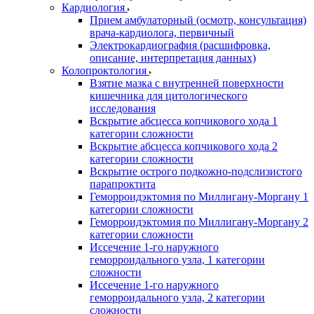
Кардиология
Прием амбулаторный (осмотр, консультация)
врача-кардиолога, первичный
Электрокардиография (расшифровка,
описание, интерпретация данных)
Колопроктология
Взятие мазка с внутренней поверхности
кишечника для цитологического
исследования
Вскрытие абсцесса копчикового хода 1
категории сложности
Вскрытие абсцесса копчикового хода 2
категории сложности
Вскрытие острого подкожно-подслизистого
парапроктита
Геморроидэктомия по Миллигану-Моргану 1
категории сложности
Геморроидэктомия по Миллигану-Моргану 2
категории сложности
Иссечение 1-го наружного
геморроидального узла, 1 категории
сложности
Иссечение 1-го наружного
геморроидального узла, 2 категории
сложности