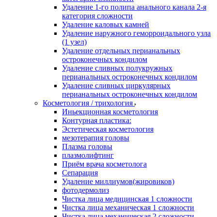
Удаление 1-го полипа анального канала 2-я
категория сложности
Удаление каловых камней
Удаление наружного геморроидального узла
(1 узел)
Удаление отдельных перианальных
остроконечных кондилом
Удаление сливных полукружных
перианальных остроконечных кондилом
Удаление сливных циркулярных
перианальных остроконечных кондилом
Косметология / трихология
Иньекционная косметология
Контурная пластика:
Эстетическая косметология
мезотерапия головы
Плазма головы
плазмолифтинг
Приём врача косметолога
Сепарация
Удаление миллиумов(жировиков)
фотодермолиз
Чистка лица медицинская 1 сложности
Чистка лица механическая 1 сложности
Чистка лица механическая 2 сложности