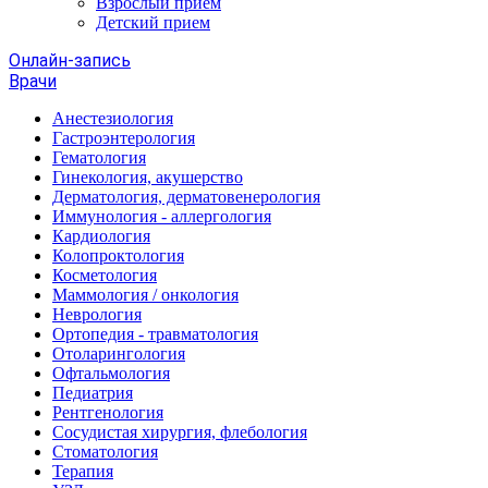
Взрослый прием
Детский прием
Онлайн-запись
Врачи
Анестезиология
Гастроэнтерология
Гематология
Гинекология, акушерство
Дерматология, дерматовенерология
Иммунология - аллергология
Кардиология
Колопроктология
Косметология
Маммология / онкология
Неврология
Ортопедия - травматология
Отоларингология
Офтальмология
Педиатрия
Рентгенология
Сосудистая хирургия, флебология
Стоматология
Терапия