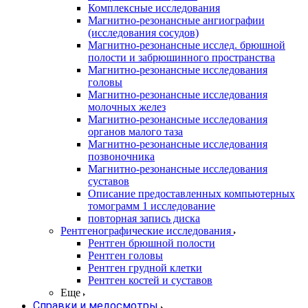
Комплексные исследования
Магнитно-резонансные ангиографии
(исследования сосудов)
Магнитно-резонансные исслед. брюшной
полости и забрюшинного пространства
Магнитно-резонансные исследования
головы
Магнитно-резонансные исследования
молочных желез
Магнитно-резонансные исследования
органов малого таза
Магнитно-резонансные исследования
позвоночника
Магнитно-резонансные исследования
суставов
Описание предоставленных компьютерных
томограмм 1 исследование
повторная запись диска
Рентгенографические исследования
Рентген брюшной полости
Рентген головы
Рентген грудной клетки
Рентген костей и суставов
Еще
Справки и медосмотры