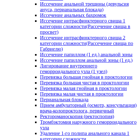
Иссечение анальной трещины (девульсия
ануса, перианальная блокада)
Иссечение анальных бахромок
Иссечение интрасфинктерного свища 1
категории сложности(Рассечение свища в
просвет)
Иссечение интрасфинктерного свища 2
категории сложности(Рассечение свища по
Габриелю)
Иссечение папиллом (1 ед.) анальной зоны
Иссечение папиллом анальной зоны (1 ед.)
Лигирование внутреннего
геморроидального узла (1 узел)
Перевязка большая гнойная в проктологии
Перевязка большая чистая в проктологии
Перевязка малая гнойная в проктологии
Перевязка малая чистая в проктологии
Перианальная блокада
Прием амбулаторный (осмотр, консультация)
врача-колопроктолога, первичный
Ректороманоскопия (ректоспопия)
Тромбэктомия наружного геморроидального
узла
Удаление 1-го полипа анального канала 1
категории сложности