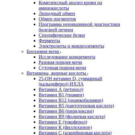
Комплексный анализ крови на
аминокислоты
Липидный обмен
Обмен пигментов
Программа неинвазивной диагностики
болезней печени
Специфические белки
Ферменты
Электролиты и микроэлементы
Биохимия мочи
Исследование конкремента
Разовая порция мочи
Суточная порция мочи
Витамины, жирные кислоты
25-OH витамин D, суммарный
(кальциферол) ИХЛА
Витамин А (ретинол)
Витамин В1 (тиамин)
Витамин В12 (цианкобаламин)
Витамин В5 (пантотеновая кислота)
Витамин В6 (пиридоксин)
Витамин В9 (фолиевая кислота)
Витамин Е (токоферол)
Витамин К (филлохинон)
Витамин С (аскорбиновая кислота)