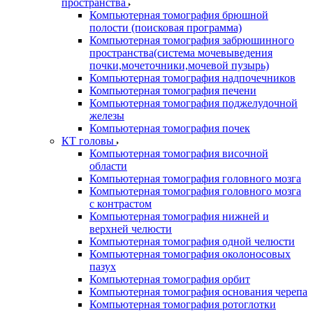
пространства
Компьютерная томография брюшной
полости (поисковая программа)
Компьютерная томография забрюшинного
пространства(система мочевыведения
почки,мочеточники,мочевой пузырь)
Компьютерная томография надпочечников
Компьютерная томография печени
Компьютерная томография поджелудочной
железы
Компьютерная томография почек
КТ головы
Компьютерная томография височной
области
Компьютерная томография головного мозга
Компьютерная томография головного мозга
с контрастом
Компьютерная томография нижней и
верхней челюсти
Компьютерная томография одной челюсти
Компьютерная томография околоносовых
пазух
Компьютерная томография орбит
Компьютерная томография основания черепа
Компьютерная томография ротоглотки