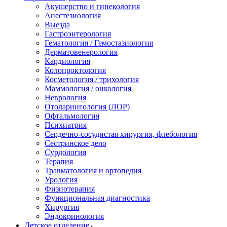
Акушерство и гинекология
Анестезиология
Выезда
Гастроэнтерология
Гематология / Гемостазиология
Дерматовенерология
Кардиология
Колопроктология
Косметология / трихология
Маммология / онкология
Неврология
Отоларингология (ЛОР)
Офтальмология
Психиатрия
Сердечно-сосудистая хирургия, флебология
Сестринское дело
Сурдология
Терапия
Травматология и ортопедия
Урология
Физиотерапия
Функциональная диагностика
Хирургия
Эндокринология
Детское отделение