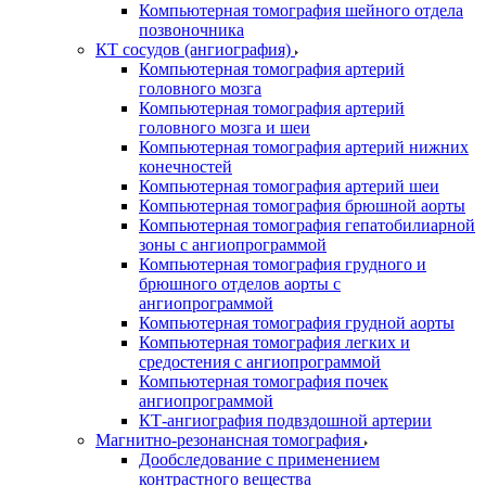
Компьютерная томография шейного отдела
позвоночника
КТ сосудов (ангиография)
Компьютерная томография артерий
головного мозга
Компьютерная томография артерий
головного мозга и шеи
Компьютерная томография артерий нижних
конечностей
Компьютерная томография артерий шеи
Компьютерная томография брюшной аорты
Компьютерная томография гепатобилиарной
зоны с ангиопрограммой
Компьютерная томография грудного и
брюшного отделов аорты с
ангиопрограммой
Компьютерная томография грудной аорты
Компьютерная томография легких и
средостения с ангиопрограммой
Компьютерная томография почек
ангиопрограммой
КТ-ангиография подвздошной артерии
Магнитно-резонансная томография
Дообследование с применением
контрастного вещества