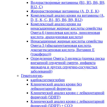
Водорастворимые витамины (B1, B5, B6, В9,
В12, С)
Жирорастворимые витамины (A, D, E, K)
Комплексный анализ крови на витамины (A,
D, E, K, C, B1, B5, B6, В9, B12)
Комплексный анализ крови на
ненасыщенные жирные кислоты семейства
Омега-6 (линолевая кислота, линоленовая
кислота, арахидоновая кислота)
Ненасыщенные жирные кислоты семейства
Омега-3 (эйкозапентаеновая кислота,
докозагексаеновая кислота, Витамин E
(токоферол))
Определение Омега-3 индекса (оценка риска
внезапной сердечной смерти, инфаркта
миокарда и других сердечно-сосудистых
заболеваний)
Гематология
карбоксигемоглобин
Клинический анализ крови без
лейкоцитарной формулы
Клинический анализ крови с лейкоцитарной
формулой (5DIFF)
Клинический анализ крови с лейкоцитарной
формулой (5DIFF) + СОЭ