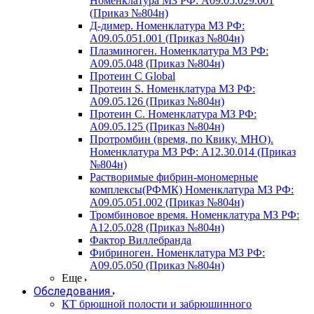
Номенклатура МЗ РФ: A09.05.029.001
(Приказ №804н)
Д-димер. Номенклатура МЗ РФ:
A09.05.051.001 (Приказ №804н)
Плазминоген. Номенклатура МЗ РФ:
A09.05.048 (Приказ №804н)
Протеин C Global
Протеин S. Номенклатура МЗ РФ:
A09.05.126 (Приказ №804н)
Протеин С. Номенклатура МЗ РФ:
A09.05.125 (Приказ №804н)
Протромбин (время, по Квику, МНО).
Номенклатура МЗ РФ: A12.30.014 (Приказ
№804н)
Растворимые фибрин-мономерные
комплексы(РФМК) Номенклатура МЗ РФ:
A09.05.051.002 (Приказ №804н)
Тромбиновое время. Номенклатура МЗ РФ:
A12.05.028 (Приказ №804н)
Фактор Виллебранда
Фибриноген. Номенклатура МЗ РФ:
A09.05.050 (Приказ №804н)
Еще
Обследования
КТ брюшной полости и забрюшинного