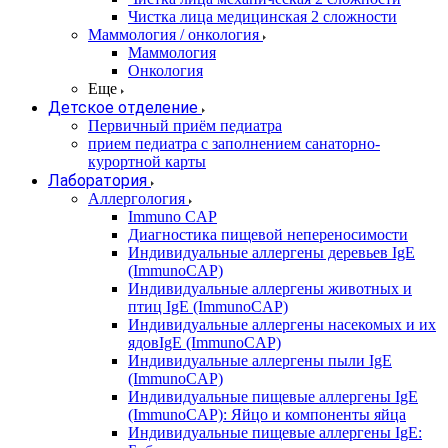
Чистка лица медицинская 2 сложности
Маммология / онкология
Маммология
Онкология
Еще
Детское отделение
Первичный приём педиатра
прием педиатра с заполнением санаторно-
курортной карты
Лаборатория
Аллергология
Immuno CAP
Диагностика пищевой непереносимости
Индивидуальные аллергены деревьев IgE
(ImmunoCAP)
Индивидуальные аллергены животных и
птиц IgE (ImmunoCAP)
Индивидуальные аллергены насекомых и их
ядовIgE (ImmunoCAP)
Индивидуальные аллергены пыли IgE
(ImmunoCAP)
Индивидуальные пищевые аллергены IgE
(ImmunoCAP): Яйцо и компоненты яйца
Индивидуальные пищевые аллергены IgE: