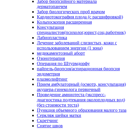
Забор биопсийного материала
дерматопанчем
Забор биологических проб врачом
Кардиотокография плода (с расшифровкой)
Кольпоскопия расширенная
Консультация
специалистов(психолог,юрист,соц.работник)
Лабиопластика
Лечение заболеваний слизистых, кожи с
использованием энергии (1 зона)
медикаментозный аборт
Озонотерапия
Операция по Штурмдорфу
пайпель-биопсия/аспирационная биопсия
эндометрия
плазмолифтинг
Прием амбулаторный (осмотр, консультация)
акушера-гинеколога первичный
Проведение амниотеста (экспресс-
диагностика подтекания околоплодных вод)
(без стоимости теста)
Пункция объемного образования малого таза
Серкляж шейки матки
Скретчинг
Снятие швов