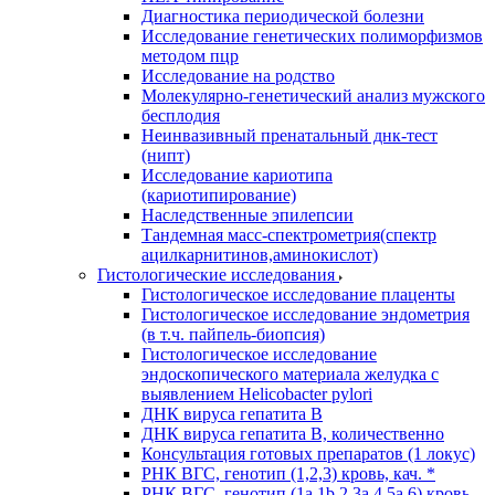
Диагностика периодической болезни
Исследование генетических полиморфизмов
методом пцр
Исследование на родство
Молекулярно-генетический анализ мужского
бесплодия
Неинвазивный пренатальный днк-тест
(нипт)
Исследование кариотипа
(кариотипирование)
Наследственные эпилепсии
Тандемная масс-спектрометрия(спектр
ацилкарнитинов,аминокислот)
Гистологические исследования
Гистологическое исследование плаценты
Гистологическое исследование эндометрия
(в т.ч. пайпель-биопсия)
Гистологическое исследование
эндоскопического материала желудка с
выявлением Helicobacter pylori
ДНК вируса гепатита B
ДНК вируса гепатита B, количественно
Консультация готовых препаратов (1 локус)
РНК ВГC, генотип (1,2,3) кровь, кач. *
РНК ВГC, генотип (1a,1b,2,3a,4,5a,6) кровь,