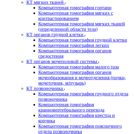
КТ мягких тканей
Компьютерная томография гортани
Компьютерная томография мягких с
контрастированием
Компьютерная томография мягких тканей
(определенной области тела)
КТ органов грудной клетки
Компьютерная томография грудной клетки
Компьютерная томография легких
Компьютерная томография органов
средостения
КТ органов мочеполовой системы
Компьютерная томография малого таза
Компьютерная томография органов
мочеобразования и мочеотделения (почки,
мочеточник, м/пузырь)
КТ позвоночника
Компьютерная томография грудного отдела
позвоночника
Компьютерная томография
краниовертебрального перехода
Компьютерная томография крестца и
копчика
Компьютерная томография поясничного
отдела позвоночника