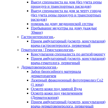
Выезд специалиста на дом (без учета цены
процедур и транспортных расходов)
Выезд специалиста на дом за черту города
(без учета цены процедур и транспортных
расходов)
помощь на дому медицинской сестры
Пребывание медсетры на дому (каждые
30мин)
Гастроэнтерология
Прием амбулаторный (осмотр, консультация)
врача-гастроэнтеролога, первичный
Гематология / Гемостазиология
Консультация специалиста по антиэйджингу
Прием амбулаторный (осмотр, консультация)
врача-гематолога, первичный
Дерматовенерология
Забор биопсийного материала
дерматопанчем
Лазерный фракционный фототермолиз Со2
(1 зона)
Осмотр кожи под лампой Вуда
Осмотр кожи под увеличением
(Дерматоскопия)
Прием амбулаторный (осмотр, консультация)
врача-дерматовенеролога, первичный