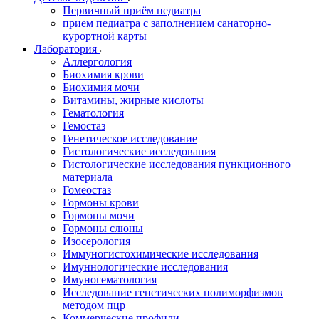
Первичный приём педиатра
прием педиатра с заполнением санаторно-
курортной карты
Лаборатория
Аллергология
Биохимия крови
Биохимия мочи
Витамины, жирные кислоты
Гематология
Гемостаз
Генетическое исследование
Гистологические исследования
Гистологические исследования пункционного
материала
Гомеостаз
Гормоны крови
Гормоны мочи
Гормоны слюны
Изосерология
Иммуногистохимические исследования
Имуннологические исследования
Имуногематология
Исследование генетических полиморфизмов
методом пцр
Коммерческие профили