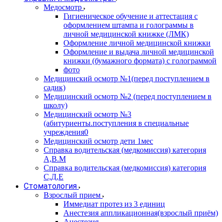
Медосмотр
Гигиеническое обучение и аттестация с
оформлением штампа и голограммы в
личной медицинской книжке (ЛМК)
Оформление личной медицинской книжки
Оформление и выдача личной медицинской
книжки (бумажного формата) с голограммой
фото
Медицинский осмотр №1(перед поступлением в
садик)
Медицинский осмотр №2 (перед поступлением в
школу)
Медицинский осмотр №3
(абитуриенты.поступления в специальные
учреждения0
Медицинский осмотр дети 1мес
Справка водительская (медкомиссия) категория
А,В.М
Справка водительская (медкомиссия) категория
С,Д,Е
Стоматология
Взрослый прием
Иммедиат протез из 3 единиц
Анестезия аппликационная(взрослый приём)
Анестезия