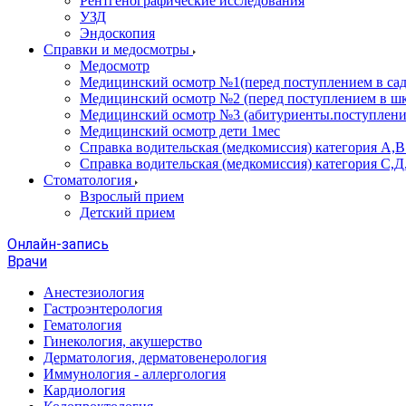
Рентгенографические исследования
УЗД
Эндоскопия
Справки и медосмотры
Медосмотр
Медицинский осмотр №1(перед поступлением в сад
Медицинский осмотр №2 (перед поступлением в шк
Медицинский осмотр №3 (абитуриенты.поступлени
Медицинский осмотр дети 1мес
Справка водительская (медкомиссия) категория А,
Справка водительская (медкомиссия) категория С,Д
Стоматология
Взрослый прием
Детский прием
Онлайн-запись
Врачи
Анестезиология
Гастроэнтерология
Гематология
Гинекология, акушерство
Дерматология, дерматовенерология
Иммунология - аллергология
Кардиология