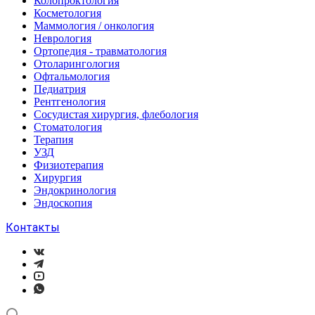
Колопроктология
Косметология
Маммология / онкология
Неврология
Ортопедия - травматология
Отоларингология
Офтальмология
Педиатрия
Рентгенология
Сосудистая хирургия, флебология
Стоматология
Терапия
УЗД
Физиотерапия
Хирургия
Эндокринология
Эндоскопия
Контакты