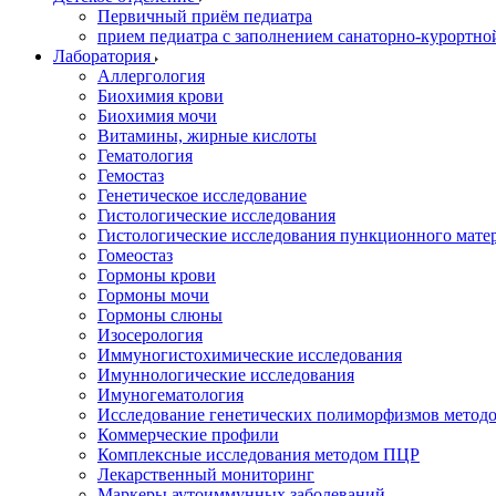
Первичный приём педиатра
прием педиатра с заполнением санаторно-курортно
Лаборатория
Аллергология
Биохимия крови
Биохимия мочи
Витамины, жирные кислоты
Гематология
Гемостаз
Генетическое исследование
Гистологические исследования
Гистологические исследования пункционного мате
Гомеостаз
Гормоны крови
Гормоны мочи
Гормоны слюны
Изосерология
Иммуногистохимические исследования
Имуннологические исследования
Имуногематология
Исследование генетических полиморфизмов метод
Коммерческие профили
Комплексные исследования методом ПЦР
Лекарственный мониторинг
Маркеры аутоиммунных заболеваний