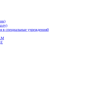
ик)
олу)
я в специальные учреждения0
В.М
,Е