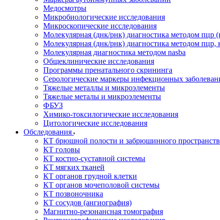
Медосмотры
Микробиологические исследования
Микроскопические исследования
Молекулярная (днк/рнк) диагностика методом пцр (
Молекулярная (днк/рнк) диагностика методом пцр, 
Молекулярная диагностика методом nasba
Общеклинические исследования
Программы пренатального скрининга
Серологические маркеры инфекционных заболеван
Тяжелые металлы и микроэлементы
Тяжелые металы и микроэлементы
ФБУЗ
Химико-токсилогические исследования
Цитологические исследования
Обследования
КТ брюшной полости и забрюшинного пространств
КТ головы
КТ костно-суставной системы
КТ мягких тканей
КТ органов грудной клетки
КТ органов мочеполовой системы
КТ позвоночника
КТ сосудов (ангиография)
Магнитно-резонансная томография