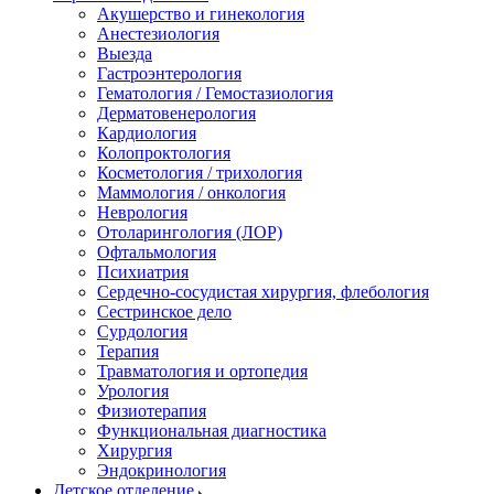
Акушерство и гинекология
Анестезиология
Выезда
Гастроэнтерология
Гематология / Гемостазиология
Дерматовенерология
Кардиология
Колопроктология
Косметология / трихология
Маммология / онкология
Неврология
Отоларингология (ЛОР)
Офтальмология
Психиатрия
Сердечно-сосудистая хирургия, флебология
Сестринское дело
Сурдология
Терапия
Травматология и ортопедия
Урология
Физиотерапия
Функциональная диагностика
Хирургия
Эндокринология
Детское отделение