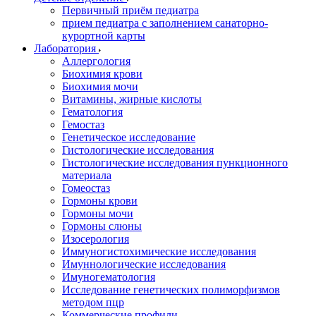
Первичный приём педиатра
прием педиатра с заполнением санаторно-
курортной карты
Лаборатория
Аллергология
Биохимия крови
Биохимия мочи
Витамины, жирные кислоты
Гематология
Гемостаз
Генетическое исследование
Гистологические исследования
Гистологические исследования пункционного
материала
Гомеостаз
Гормоны крови
Гормоны мочи
Гормоны слюны
Изосерология
Иммуногистохимические исследования
Имуннологические исследования
Имуногематология
Исследование генетических полиморфизмов
методом пцр
Коммерческие профили