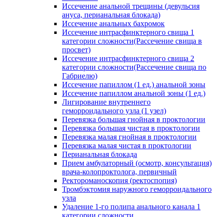
Иссечение анальной трещины (девульсия
ануса, перианальная блокада)
Иссечение анальных бахромок
Иссечение интрасфинктерного свища 1
категории сложности(Рассечение свища в
просвет)
Иссечение интрасфинктерного свища 2
категории сложности(Рассечение свища по
Габриелю)
Иссечение папиллом (1 ед.) анальной зоны
Иссечение папиллом анальной зоны (1 ед.)
Лигирование внутреннего
геморроидального узла (1 узел)
Перевязка большая гнойная в проктологии
Перевязка большая чистая в проктологии
Перевязка малая гнойная в проктологии
Перевязка малая чистая в проктологии
Перианальная блокада
Прием амбулаторный (осмотр, консультация)
врача-колопроктолога, первичный
Ректороманоскопия (ректоспопия)
Тромбэктомия наружного геморроидального
узла
Удаление 1-го полипа анального канала 1
категории сложности