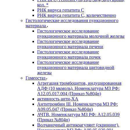
кол. *
РНК вируса гепатита C
РНК вируса гепатита C, количественно
Гистологические исследования пункционного
материала
Гистологическое исследование
пункционного материала молочной железы
Гистологическое исследование
пункционного материала печени
Гистологическое исследование
пункционного материала почек
Гистологическое исследование
пункционного материала щитовидной
железы
Гомеостаз
Агрегация тромбоцитов, индуцированная
АДФ (10 мкмоль). Номенклатура МЗ РФ:
A12.05.017.004 (Приказ №804н)
активность анти-ХА
Антитромбин III. Номенклатура МЗ РФ:
A09.05.047 (Приказ №804н)
АЧТВ. Номенклатура МЗ РФ: A12.05.039
(Приказ №804н)
Волчаночный антикоагулянт (скрининг).