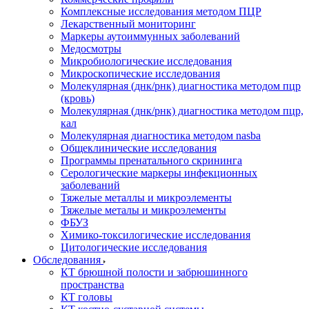
Комплексные исследования методом ПЦР
Лекарственный мониторинг
Маркеры аутоиммунных заболеваний
Медосмотры
Микробиологические исследования
Микроскопические исследования
Молекулярная (днк/рнк) диагностика методом пцр
(кровь)
Молекулярная (днк/рнк) диагностика методом пцр,
кал
Молекулярная диагностика методом nasba
Общеклинические исследования
Программы пренатального скрининга
Серологические маркеры инфекционных
заболеваний
Тяжелые металлы и микроэлементы
Тяжелые металы и микроэлементы
ФБУЗ
Химико-токсилогические исследования
Цитологические исследования
Обследования
КТ брюшной полости и забрюшинного
пространства
КТ головы