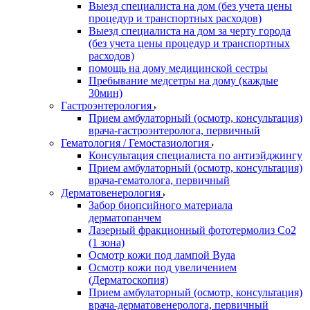
Выезд специалиста на дом (без учета цены
процедур и транспортных расходов)
Выезд специалиста на дом за черту города
(без учета цены процедур и транспортных
расходов)
помощь на дому медицинской сестры
Пребывание медсетры на дому (каждые
30мин)
Гастроэнтерология
Прием амбулаторный (осмотр, консультация)
врача-гастроэнтеролога, первичный
Гематология / Гемостазиология
Консультация специалиста по антиэйджингу
Прием амбулаторный (осмотр, консультация)
врача-гематолога, первичный
Дерматовенерология
Забор биопсийного материала
дерматопанчем
Лазерный фракционный фототермолиз Со2
(1 зона)
Осмотр кожи под лампой Вуда
Осмотр кожи под увеличением
(Дерматоскопия)
Прием амбулаторный (осмотр, консультация)
врача-дерматовенеролога, первичный