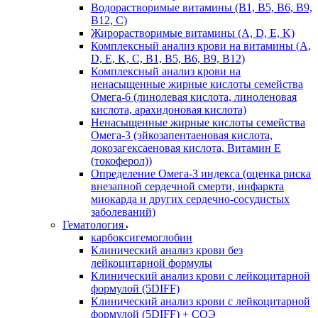
Водорастворимые витамины (B1, B5, B6, В9,
В12, С)
Жирорастворимые витамины (A, D, E, K)
Комплексный анализ крови на витамины (A,
D, E, K, C, B1, B5, B6, В9, B12)
Комплексный анализ крови на
ненасыщенные жирные кислоты семейства
Омега-6 (линолевая кислота, линоленовая
кислота, арахидоновая кислота)
Ненасыщенные жирные кислоты семейства
Омега-3 (эйкозапентаеновая кислота,
докозагексаеновая кислота, Витамин E
(токоферол))
Определение Омега-3 индекса (оценка риска
внезапной сердечной смерти, инфаркта
миокарда и других сердечно-сосудистых
заболеваний)
Гематология
карбоксигемоглобин
Клинический анализ крови без
лейкоцитарной формулы
Клинический анализ крови с лейкоцитарной
формулой (5DIFF)
Клинический анализ крови с лейкоцитарной
формулой (5DIFF) + СОЭ