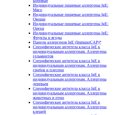
Бобовые
Индивидуальные пищевые аллергены IgE:
Мясо
Индивидуальные пищевые аллергены IgE:
Овощи
Индивидуальные пищевые аллергены IgE:
Орехи
Индивидуальные пищевые аллергены IgE:
Фрукты и ягоды
Панели аллергенов IgE (ImmunoCAP)*
Специфические антитела класса IgE к
индивидуальным аллергенам. Аллергены
гельминтов
Специфические антитела класса IgE к
индивидуальным аллергенам. Аллергены
грибов и плесени
Специфические антитела класса IgE к
индивидуальным аллергенам. Аллергены
деревьев
Специфические антитела класса IgE к
индивидуальным аллергенам. Аллергены
животных и птиц
Специфические антитела класса IgE к
индивидуальным аллергенам. Аллергены
клещей