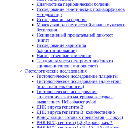
Диагностика периодической болезни
Исследование генетических полиморфизмов
методом пцр
Исследование на родство
Молекулярно-генетический анализ мужского
бесплодия
Неинвазивный пренатальный днк-тест
(нипт)
Исследование кариотипа
(кариотипирование)
Наследственные эпилепсии
Тандемная масс-спектрометрия(спектр
ацилкарнитинов,аминокислот)
Гистологические исследования
Гистологическое исследование плаценты
Гистологическое исследование эндометрия
(в т.ч. пайпель-биопсия)
Гистологическое исследование
эндоскопического материала желудка с
выявлением Helicobacter pylori
ДНК вируса гепатита B
ДНК вируса гепатита B, количественно
Консультация готовых препаратов (1 локус)
РНК ВГC, генотип (1,2,3) кровь, кач. *
РНК ВГC, генотип (1a,1b,2,3a,4,5a,6) кровь,