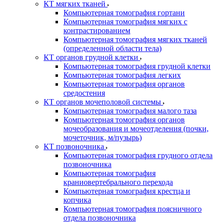
КТ мягких тканей
Компьютерная томография гортани
Компьютерная томография мягких с
контрастированием
Компьютерная томография мягких тканей
(определенной области тела)
КТ органов грудной клетки
Компьютерная томография грудной клетки
Компьютерная томография легких
Компьютерная томография органов
средостения
КТ органов мочеполовой системы
Компьютерная томография малого таза
Компьютерная томография органов
мочеобразования и мочеотделения (почки,
мочеточник, м/пузырь)
КТ позвоночника
Компьютерная томография грудного отдела
позвоночника
Компьютерная томография
краниовертебрального перехода
Компьютерная томография крестца и
копчика
Компьютерная томография поясничного
отдела позвоночника