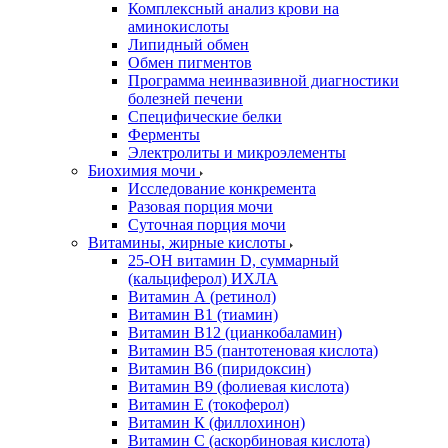
Комплексный анализ крови на
аминокислоты
Липидный обмен
Обмен пигментов
Программа неинвазивной диагностики
болезней печени
Специфические белки
Ферменты
Электролиты и микроэлементы
Биохимия мочи
Исследование конкремента
Разовая порция мочи
Суточная порция мочи
Витамины, жирные кислоты
25-OH витамин D, суммарный
(кальциферол) ИХЛА
Витамин А (ретинол)
Витамин В1 (тиамин)
Витамин В12 (цианкобаламин)
Витамин В5 (пантотеновая кислота)
Витамин В6 (пиридоксин)
Витамин В9 (фолиевая кислота)
Витамин Е (токоферол)
Витамин К (филлохинон)
Витамин С (аскорбиновая кислота)