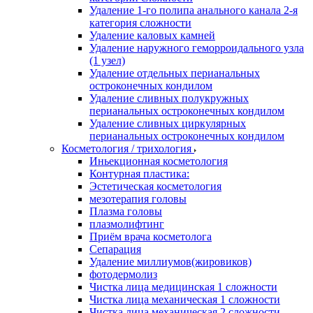
Удаление 1-го полипа анального канала 2-я
категория сложности
Удаление каловых камней
Удаление наружного геморроидального узла
(1 узел)
Удаление отдельных перианальных
остроконечных кондилом
Удаление сливных полукружных
перианальных остроконечных кондилом
Удаление сливных циркулярных
перианальных остроконечных кондилом
Косметология / трихология
Иньекционная косметология
Контурная пластика:
Эстетическая косметология
мезотерапия головы
Плазма головы
плазмолифтинг
Приём врача косметолога
Сепарация
Удаление миллиумов(жировиков)
фотодермолиз
Чистка лица медицинская 1 сложности
Чистка лица механическая 1 сложности
Чистка лица механическая 2 сложности