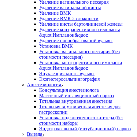
Удаление вагинального пессария
Удаление вагинальной кисты
Удаление ВМК
Удаление ВМК 2 сложности
Удаление кисты бартолиниевой железы
Удаление контрацептивного импланта
&quot;Импланон&quot;
Удаление новообразований вульвы
Установка ВМК
Установка вагинального пессария (без
стоимости пессария)
Установка контрацептивного импланта
&quot;Импланон&quot;
Энуклеация кисты вульвы
Эхогистеросальпингография
Анестезиология
Консультация анестезиолога
Массочный ингаляционный наркоз
Тотальная внутривенная анестезия
Тотальная внутривенная анестезия для
гастроскопии
Установка подключичного катетера (без
стоимости набора)
Эндотрахеальный (интубационный) наркоз
Выезда