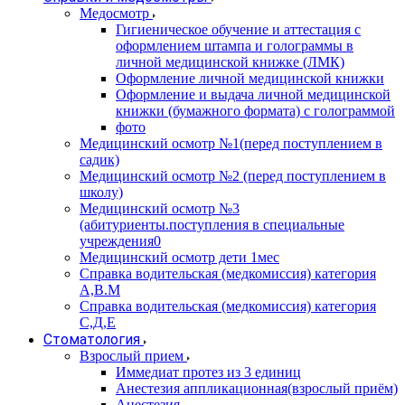
Медосмотр
Гигиеническое обучение и аттестация с
оформлением штампа и голограммы в
личной медицинской книжке (ЛМК)
Оформление личной медицинской книжки
Оформление и выдача личной медицинской
книжки (бумажного формата) с голограммой
фото
Медицинский осмотр №1(перед поступлением в
садик)
Медицинский осмотр №2 (перед поступлением в
школу)
Медицинский осмотр №3
(абитуриенты.поступления в специальные
учреждения0
Медицинский осмотр дети 1мес
Справка водительская (медкомиссия) категория
А,В.М
Справка водительская (медкомиссия) категория
С,Д,Е
Стоматология
Взрослый прием
Иммедиат протез из 3 единиц
Анестезия аппликационная(взрослый приём)
Анестезия