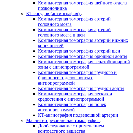
Компьютерная томография шейного отдела
позвоночника
КТ сосудов (ангиография)
Компьютерная томография артерий
головного мозга
Компьютерная томография артерий
головного мозга и шеи
Компьютерная томография артерий нижних
конечностей
Компьютерная томография артерий шеи
Компьютерная томография брюшной аорты
Компьютерная томография гепатобилиарной
зоны с ангиопрограммой
Компьютерная томография грудного и
брюшного отделов аорты с
ангиопрограммой
Компьютерная томография грудной аорты
Компьютерная томография легких и
средостения с ангиопрограммой
Компьютерная томография почек
ангиопрограммой
КТ-ангиография подвздошной артерии
Магнитно-резонансная томография
Дообследование с применением
контрастного вещества