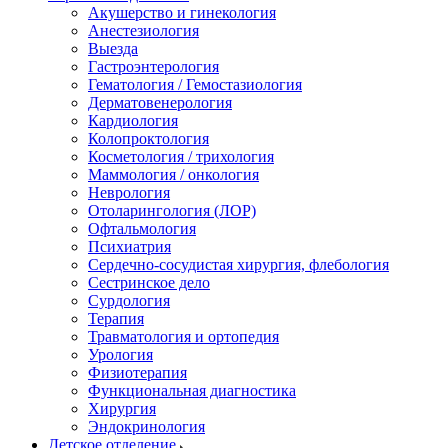
Акушерство и гинекология
Анестезиология
Выезда
Гастроэнтерология
Гематология / Гемостазиология
Дерматовенерология
Кардиология
Колопроктология
Косметология / трихология
Маммология / онкология
Неврология
Отоларингология (ЛОР)
Офтальмология
Психиатрия
Сердечно-сосудистая хирургия, флебология
Сестринское дело
Сурдология
Терапия
Травматология и ортопедия
Урология
Физиотерапия
Функциональная диагностика
Хирургия
Эндокринология
Детское отделение