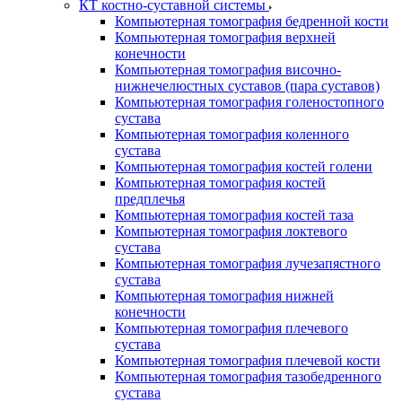
КТ костно-суставной системы
Компьютерная томография бедренной кости
Компьютерная томография верхней
конечности
Компьютерная томография височно-
нижнечелюстных суставов (пара суставов)
Компьютерная томография голеностопного
сустава
Компьютерная томография коленного
сустава
Компьютерная томография костей голени
Компьютерная томография костей
предплечья
Компьютерная томография костей таза
Компьютерная томография локтевого
сустава
Компьютерная томография лучезапястного
сустава
Компьютерная томография нижней
конечности
Компьютерная томография плечевого
сустава
Компьютерная томография плечевой кости
Компьютерная томография тазобедренного
сустава