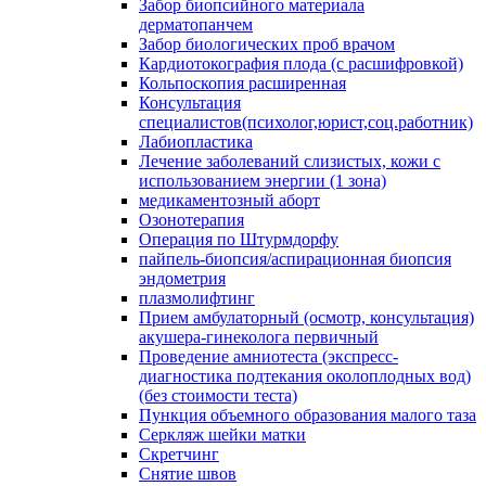
Забор биопсийного материала
дерматопанчем
Забор биологических проб врачом
Кардиотокография плода (с расшифровкой)
Кольпоскопия расширенная
Консультация
специалистов(психолог,юрист,соц.работник)
Лабиопластика
Лечение заболеваний слизистых, кожи с
использованием энергии (1 зона)
медикаментозный аборт
Озонотерапия
Операция по Штурмдорфу
пайпель-биопсия/аспирационная биопсия
эндометрия
плазмолифтинг
Прием амбулаторный (осмотр, консультация)
акушера-гинеколога первичный
Проведение амниотеста (экспресс-
диагностика подтекания околоплодных вод)
(без стоимости теста)
Пункция объемного образования малого таза
Серкляж шейки матки
Скретчинг
Снятие швов