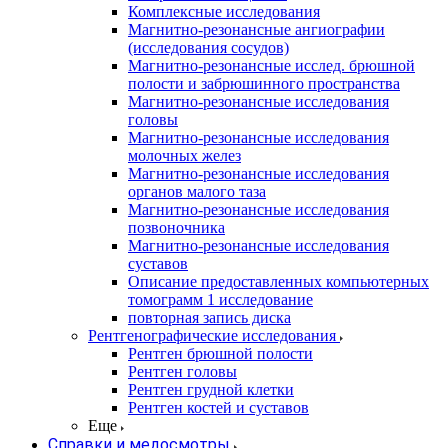
Комплексные исследования
Магнитно-резонансные ангиографии
(исследования сосудов)
Магнитно-резонансные исслед. брюшной
полости и забрюшинного пространства
Магнитно-резонансные исследования
головы
Магнитно-резонансные исследования
молочных желез
Магнитно-резонансные исследования
органов малого таза
Магнитно-резонансные исследования
позвоночника
Магнитно-резонансные исследования
суставов
Описание предоставленных компьютерных
томограмм 1 исследование
повторная запись диска
Рентгенографические исследования
Рентген брюшной полости
Рентген головы
Рентген грудной клетки
Рентген костей и суставов
Еще
Справки и медосмотры