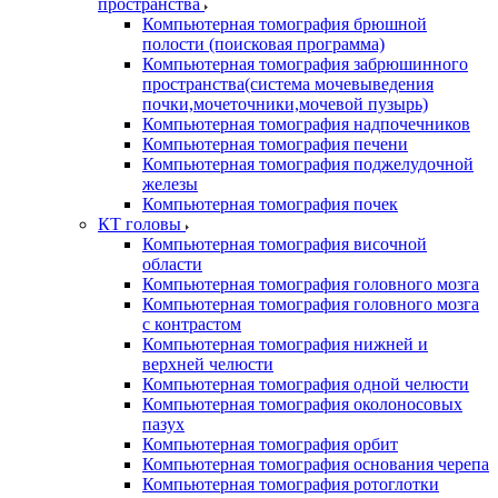
пространства
Компьютерная томография брюшной
полости (поисковая программа)
Компьютерная томография забрюшинного
пространства(система мочевыведения
почки,мочеточники,мочевой пузырь)
Компьютерная томография надпочечников
Компьютерная томография печени
Компьютерная томография поджелудочной
железы
Компьютерная томография почек
КТ головы
Компьютерная томография височной
области
Компьютерная томография головного мозга
Компьютерная томография головного мозга
с контрастом
Компьютерная томография нижней и
верхней челюсти
Компьютерная томография одной челюсти
Компьютерная томография околоносовых
пазух
Компьютерная томография орбит
Компьютерная томография основания черепа
Компьютерная томография ротоглотки