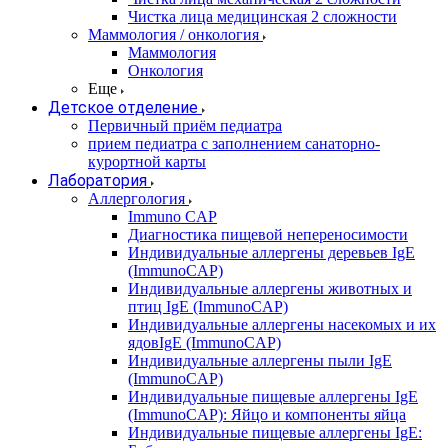
Чистка лица медицинская 2 сложности
Маммология / онкология
Маммология
Онкология
Еще
Детское отделение
Первичный приём педиатра
прием педиатра с заполнением санаторно-
курортной карты
Лаборатория
Аллергология
Immuno CAP
Диагностика пищевой непереносимости
Индивидуальные аллергены деревьев IgE
(ImmunoCAP)
Индивидуальные аллергены животных и
птиц IgE (ImmunoCAP)
Индивидуальные аллергены насекомых и их
ядовIgE (ImmunoCAP)
Индивидуальные аллергены пыли IgE
(ImmunoCAP)
Индивидуальные пищевые аллергены IgE
(ImmunoCAP): Яйцо и компоненты яйца
Индивидуальные пищевые аллергены IgE: