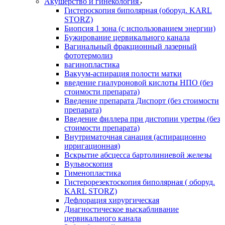
Акушерство и гинекология
Гистероскопия биполярная (оборуд. KARL
STORZ)
Биопсия 1 зона (с использованием энергии)
Бужирование цервикального канала
Вагинальный фракционный лазерный
фототермолиз
вагинопластика
Вакуум-аспирация полости матки
введение гиалуроновой кислоты НПО (без
стоимости препарата)
Введение препарата Диспорт (без стоимости
препарата)
Введение филлера при дистопии уретры (без
стоимости препарата)
Внутриматочная санация (аспирационно
ирригационная)
Вскрытие абсцесса бартолиниевой железы
Вульвоскопия
Гименопластика
Гистерорезектоскопия биполярная ( оборуд.
KARL STORZ)
Дефлорация хирургическая
Диагностическое выскабливание
цервикального канала