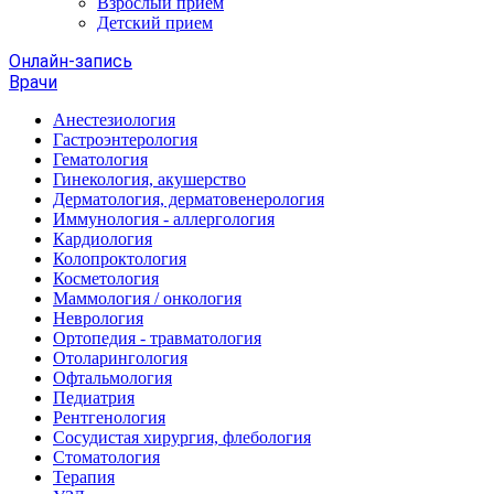
Взрослый прием
Детский прием
Онлайн-запись
Врачи
Анестезиология
Гастроэнтерология
Гематология
Гинекология, акушерство
Дерматология, дерматовенерология
Иммунология - аллергология
Кардиология
Колопроктология
Косметология
Маммология / онкология
Неврология
Ортопедия - травматология
Отоларингология
Офтальмология
Педиатрия
Рентгенология
Сосудистая хирургия, флебология
Стоматология
Терапия