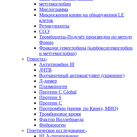
метгемоглобин
Миелограмма
Микроскопия крови на обнаружения LE
клеток
Ретикулоциты
СОЭ
Тромбоциты-Подсчёт произведен по методу
Фонио
Фракции гемоглобина (карбоксигемоглобин
и метгемоглобин)
Гемостаз
Антитромбин III
АЧТВ
Волчаночный антикоагулянт (скрининг)
Д-димер
Плазминоген
Протеин C Global
Протеин S
Протеин С
Протромбин (время, по Квику, МНО)
Тромбиновое время
Фактор Виллебранда
Фибриноген
Генетическое исследование
HLA-типирование