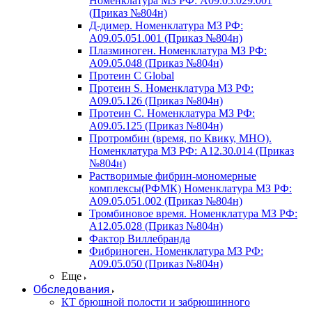
Номенклатура МЗ РФ: A09.05.029.001
(Приказ №804н)
Д-димер. Номенклатура МЗ РФ:
A09.05.051.001 (Приказ №804н)
Плазминоген. Номенклатура МЗ РФ:
A09.05.048 (Приказ №804н)
Протеин C Global
Протеин S. Номенклатура МЗ РФ:
A09.05.126 (Приказ №804н)
Протеин С. Номенклатура МЗ РФ:
A09.05.125 (Приказ №804н)
Протромбин (время, по Квику, МНО).
Номенклатура МЗ РФ: A12.30.014 (Приказ
№804н)
Растворимые фибрин-мономерные
комплексы(РФМК) Номенклатура МЗ РФ:
A09.05.051.002 (Приказ №804н)
Тромбиновое время. Номенклатура МЗ РФ:
A12.05.028 (Приказ №804н)
Фактор Виллебранда
Фибриноген. Номенклатура МЗ РФ:
A09.05.050 (Приказ №804н)
Еще
Обследования
КТ брюшной полости и забрюшинного