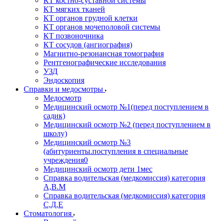
КТ костно-суставной системы
КТ мягких тканей
КТ органов грудной клетки
КТ органов мочеполовой системы
КТ позвоночника
КТ сосудов (ангиография)
Магнитно-резонансная томография
Рентгенографические исследования
УЗД
Эндоскопия
Справки и медосмотры
Медосмотр
Медицинский осмотр №1(перед поступлением в
садик)
Медицинский осмотр №2 (перед поступлением в
школу)
Медицинский осмотр №3
(абитуриенты.поступления в специальные
учреждения0
Медицинский осмотр дети 1мес
Справка водительская (медкомиссия) категория
А,В.М
Справка водительская (медкомиссия) категория
С,Д,Е
Стоматология