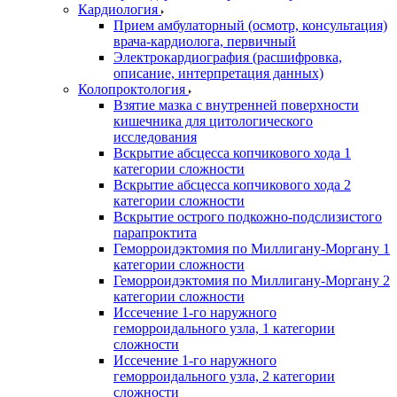
Кардиология
Прием амбулаторный (осмотр, консультация)
врача-кардиолога, первичный
Электрокардиография (расшифровка,
описание, интерпретация данных)
Колопроктология
Взятие мазка с внутренней поверхности
кишечника для цитологического
исследования
Вскрытие абсцесса копчикового хода 1
категории сложности
Вскрытие абсцесса копчикового хода 2
категории сложности
Вскрытие острого подкожно-подслизистого
парапроктита
Геморроидэктомия по Миллигану-Моргану 1
категории сложности
Геморроидэктомия по Миллигану-Моргану 2
категории сложности
Иссечение 1-го наружного
геморроидального узла, 1 категории
сложности
Иссечение 1-го наружного
геморроидального узла, 2 категории
сложности