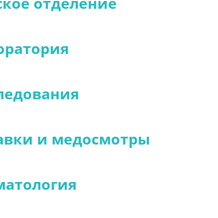
ское отделение
оратория
ледования
авки и медосмотры
матология