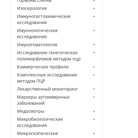
Гормоны слюны
Изосерология
Иммуногистохимические
исследования
Имуннологические
исследования
Имуногематология
Исследование генетических
полиморфизмов методом пцр
Коммерческие профили
Комплексные исследования
методом ПЦР
Лекарственный мониторинг
Маркеры аутоиммунных
заболеваний
Медосмотры
Микробиологические
исследования
Микроскопические