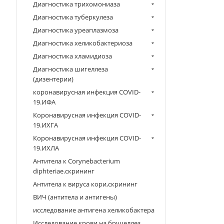
Диагностика трихомониаза
Диагностика туберкулеза
Диагностика уреаплазмоза
Диагностика хеликобактериоза
Диагностика хламидиоза
Диагностика шигеллеза
(дизентерии)
коронавирусная инфекция COVID-
19.ИФА
Коронавирусная инфекция COVID-
19.ИХГА
Коронавирусная инфекция COVID-
19.ИХЛА
Антитела к Corynebacterium
diphteriae.скрининг
Антитела к вируса кори,скрининг
ВИЧ (антитела и антигены)
исследование антигена хеликобактера
Исследование крови на бруцеллез