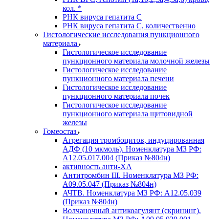
кол. *
РНК вируса гепатита C
РНК вируса гепатита C, количественно
Гистологические исследования пункционного
материала
Гистологическое исследование
пункционного материала молочной железы
Гистологическое исследование
пункционного материала печени
Гистологическое исследование
пункционного материала почек
Гистологическое исследование
пункционного материала щитовидной
железы
Гомеостаз
Агрегация тромбоцитов, индуцированная
АДФ (10 мкмоль). Номенклатура МЗ РФ:
A12.05.017.004 (Приказ №804н)
активность анти-ХА
Антитромбин III. Номенклатура МЗ РФ:
A09.05.047 (Приказ №804н)
АЧТВ. Номенклатура МЗ РФ: A12.05.039
(Приказ №804н)
Волчаночный антикоагулянт (скрининг).