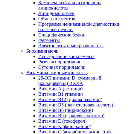
Комплексный анализ крови на
аминокислоты
Липидный обмен
Обмен пигментов
Программа неинвазивной диагностики
болезней печени
Специфические белки
Ферменты
Электролиты и микроэлементы
Биохимия мочи
Исследование конкремента
Разовая порция мочи
Суточная порция мочи
Витамины, жирные кислоты
25-OH витамин D, суммарный
(кальциферол) ИХЛА
Витамин А (ретинол)
Витамин В1 (тиамин)
Витамин В12 (цианкобаламин)
Витамин В5 (пантотеновая кислота)
Витамин В6 (пиридоксин)
Витамин В9 (фолиевая кислота)
Витамин Е (токоферол)
Витамин К (филлохинон)
Витамин С (аскорбиновая кислота)