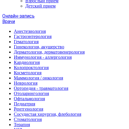
Взрослый прием
Детский прием
Онлайн-запись
Врачи
Анестезиология
Гастроэнтерология
Гематология
Гинекология, акушерство
Дерматология, дерматовенерология
Иммунология - аллергология
Кардиология
Колопроктология
Косметология
Маммология / онкология
Неврология
Ортопедия - травматология
Отоларингология
Офтальмология
Педиатрия
Рентгенология
Сосудистая хирургия, флебология
Стоматология
Терапия