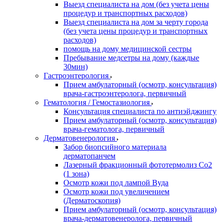
Выезд специалиста на дом (без учета цены
процедур и транспортных расходов)
Выезд специалиста на дом за черту города
(без учета цены процедур и транспортных
расходов)
помощь на дому медицинской сестры
Пребывание медсетры на дому (каждые
30мин)
Гастроэнтерология
Прием амбулаторный (осмотр, консультация)
врача-гастроэнтеролога, первичный
Гематология / Гемостазиология
Консультация специалиста по антиэйджингу
Прием амбулаторный (осмотр, консультация)
врача-гематолога, первичный
Дерматовенерология
Забор биопсийного материала
дерматопанчем
Лазерный фракционный фототермолиз Со2
(1 зона)
Осмотр кожи под лампой Вуда
Осмотр кожи под увеличением
(Дерматоскопия)
Прием амбулаторный (осмотр, консультация)
врача-дерматовенеролога, первичный