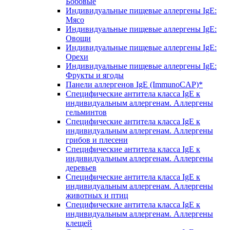
Бобовые
Индивидуальные пищевые аллергены IgE:
Мясо
Индивидуальные пищевые аллергены IgE:
Овощи
Индивидуальные пищевые аллергены IgE:
Орехи
Индивидуальные пищевые аллергены IgE:
Фрукты и ягоды
Панели аллергенов IgE (ImmunoCAP)*
Специфические антитела класса IgE к
индивидуальным аллергенам. Аллергены
гельминтов
Специфические антитела класса IgE к
индивидуальным аллергенам. Аллергены
грибов и плесени
Специфические антитела класса IgE к
индивидуальным аллергенам. Аллергены
деревьев
Специфические антитела класса IgE к
индивидуальным аллергенам. Аллергены
животных и птиц
Специфические антитела класса IgE к
индивидуальным аллергенам. Аллергены
клещей