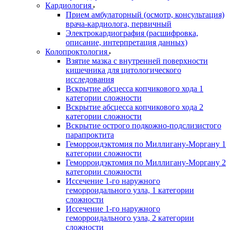
Кардиология
Прием амбулаторный (осмотр, консультация)
врача-кардиолога, первичный
Электрокардиография (расшифровка,
описание, интерпретация данных)
Колопроктология
Взятие мазка с внутренней поверхности
кишечника для цитологического
исследования
Вскрытие абсцесса копчикового хода 1
категории сложности
Вскрытие абсцесса копчикового хода 2
категории сложности
Вскрытие острого подкожно-подслизистого
парапроктита
Геморроидэктомия по Миллигану-Моргану 1
категории сложности
Геморроидэктомия по Миллигану-Моргану 2
категории сложности
Иссечение 1-го наружного
геморроидального узла, 1 категории
сложности
Иссечение 1-го наружного
геморроидального узла, 2 категории
сложности