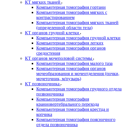
КТ мягких тканей
Компьютерная томография гортани
Компьютерная томография мягких с
контрастированием
Компьютерная томография мягких тканей
(определенной области тела)
КТ органов грудной клетки
Компьютерная томография грудной клетки
Компьютерная томография легких
Компьютерная томография органов
средостения
КТ органов мочеполовой системы
Компьютерная томография малого таза
Компьютерная томография органов
мочеобразования и мочеотделения (почки,
мочеточник, м/пузырь)
КТ позвоночника
Компьютерная томография грудного отдела
позвоночника
Компьютерная томография
краниовертебрального перехода
Компьютерная томография крестца и
копчика
Компьютерная томография поясничного
отдела позвоночника