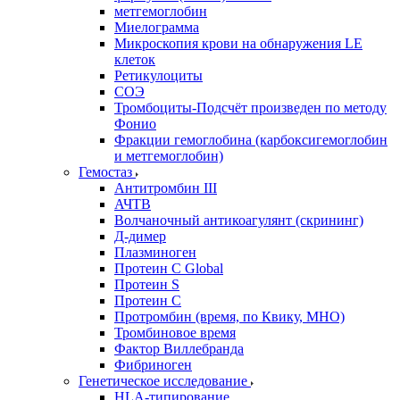
метгемоглобин
Миелограмма
Микроскопия крови на обнаружения LE
клеток
Ретикулоциты
СОЭ
Тромбоциты-Подсчёт произведен по методу
Фонио
Фракции гемоглобина (карбоксигемоглобин
и метгемоглобин)
Гемостаз
Антитромбин III
АЧТВ
Волчаночный антикоагулянт (скрининг)
Д-димер
Плазминоген
Протеин C Global
Протеин S
Протеин С
Протромбин (время, по Квику, МНО)
Тромбиновое время
Фактор Виллебранда
Фибриноген
Генетическое исследование
HLA-типирование