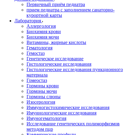
Первичный приём педиатра
прием педиатра с заполнением санаторно-
курортной карты
Лаборатория
Аллергология
Биохимия крови
Биохимия мочи
Витамины, жирные кислоты
Гематология
Гемостаз
Генетическое исследование
Гистологические исследования
Гистологические исследования пункционного
материала
Гомеостаз
Гормоны крови
Гормоны мочи
Гормоны слюны
Изосерология
Иммуногистохимические исследования
Имуннологические исследования
Имуногематология
Исследование генетических полиморфизмов
методом пцр
Коммерческие профили