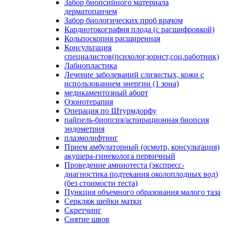
Забор биопсийного материала
дерматопанчем
Забор биологических проб врачом
Кардиотокография плода (с расшифровкой)
Кольпоскопия расширенная
Консультация
специалистов(психолог,юрист,соц.работник)
Лабиопластика
Лечение заболеваний слизистых, кожи с
использованием энергии (1 зона)
медикаментозный аборт
Озонотерапия
Операция по Штурмдорфу
пайпель-биопсия/аспирационная биопсия
эндометрия
плазмолифтинг
Прием амбулаторный (осмотр, консультация)
акушера-гинеколога первичный
Проведение амниотеста (экспресс-
диагностика подтекания околоплодных вод)
(без стоимости теста)
Пункция объемного образования малого таза
Серкляж шейки матки
Скретчинг
Снятие швов