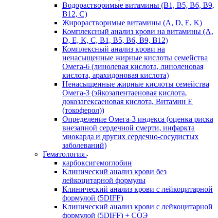
Водорастворимые витамины (B1, B5, B6, В9,
В12, С)
Жирорастворимые витамины (A, D, E, K)
Комплексный анализ крови на витамины (A,
D, E, K, C, B1, B5, B6, В9, B12)
Комплексный анализ крови на
ненасыщенные жирные кислоты семейства
Омега-6 (линолевая кислота, линоленовая
кислота, арахидоновая кислота)
Ненасыщенные жирные кислоты семейства
Омега-3 (эйкозапентаеновая кислота,
докозагексаеновая кислота, Витамин E
(токоферол))
Определение Омега-3 индекса (оценка риска
внезапной сердечной смерти, инфаркта
миокарда и других сердечно-сосудистых
заболеваний)
Гематология
карбоксигемоглобин
Клинический анализ крови без
лейкоцитарной формулы
Клинический анализ крови с лейкоцитарной
формулой (5DIFF)
Клинический анализ крови с лейкоцитарной
формулой (5DIFF) + СОЭ