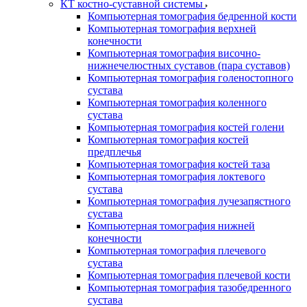
КТ костно-суставной системы
Компьютерная томография бедренной кости
Компьютерная томография верхней
конечности
Компьютерная томография височно-
нижнечелюстных суставов (пара суставов)
Компьютерная томография голеностопного
сустава
Компьютерная томография коленного
сустава
Компьютерная томография костей голени
Компьютерная томография костей
предплечья
Компьютерная томография костей таза
Компьютерная томография локтевого
сустава
Компьютерная томография лучезапястного
сустава
Компьютерная томография нижней
конечности
Компьютерная томография плечевого
сустава
Компьютерная томография плечевой кости
Компьютерная томография тазобедренного
сустава