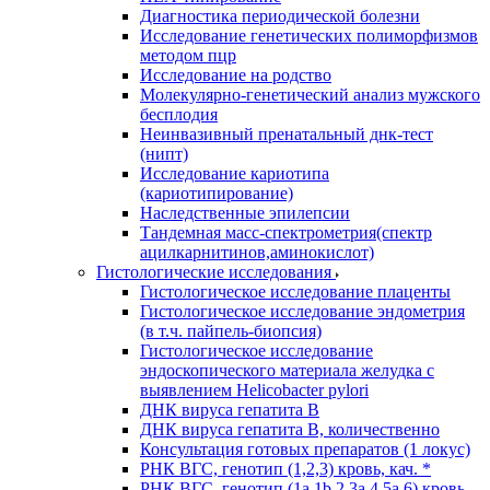
Диагностика периодической болезни
Исследование генетических полиморфизмов
методом пцр
Исследование на родство
Молекулярно-генетический анализ мужского
бесплодия
Неинвазивный пренатальный днк-тест
(нипт)
Исследование кариотипа
(кариотипирование)
Наследственные эпилепсии
Тандемная масс-спектрометрия(спектр
ацилкарнитинов,аминокислот)
Гистологические исследования
Гистологическое исследование плаценты
Гистологическое исследование эндометрия
(в т.ч. пайпель-биопсия)
Гистологическое исследование
эндоскопического материала желудка с
выявлением Helicobacter pylori
ДНК вируса гепатита B
ДНК вируса гепатита B, количественно
Консультация готовых препаратов (1 локус)
РНК ВГC, генотип (1,2,3) кровь, кач. *
РНК ВГC, генотип (1a,1b,2,3a,4,5a,6) кровь,