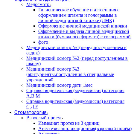
Медосмотр
Гигиеническое обучение и аттестация с
оформлением штампа и голограммы в
личной медицинской книжке (ЛМК)
Оформление личной медицинской книжки
Оформление и выдача личной медицинской
книжки (бумажного формата) с голограммой
фото
Медицинский осмотр №1(перед поступлением в
садик)
Медицинский осмотр №2 (перед поступлением в
школу)
Медицинский осмотр №3
(абитуриенты.поступления в специальные
учреждения0
Медицинский осмотр дети 1мес
Справка водительская (медкомиссия) категория
А,В.М
Справка водительская (медкомиссия) категория
С,Д,Е
Стоматология
Взрослый прием
Иммедиат протез из 3 единиц
Анестезия аппликационная(взрослый приём)
Анестезия