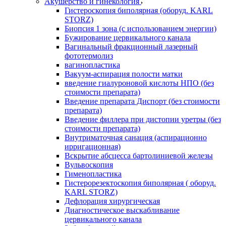
Акушерство и гинекология
Гистероскопия биполярная (оборуд. KARL
STORZ)
Биопсия 1 зона (с использованием энергии)
Бужирование цервикального канала
Вагинальный фракционный лазерный
фототермолиз
вагинопластика
Вакуум-аспирация полости матки
введение гиалуроновой кислоты НПО (без
стоимости препарата)
Введение препарата Диспорт (без стоимости
препарата)
Введение филлера при дистопии уретры (без
стоимости препарата)
Внутриматочная санация (аспирационно
ирригационная)
Вскрытие абсцесса бартолиниевой железы
Вульвоскопия
Гименопластика
Гистерорезектоскопия биполярная ( оборуд.
KARL STORZ)
Дефлорация хирургическая
Диагностическое выскабливание
цервикального канала