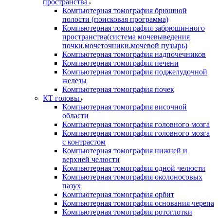
пространства
Компьютерная томография брюшной
полости (поисковая программа)
Компьютерная томография забрюшинного
пространства(система мочевыведения
почки,мочеточники,мочевой пузырь)
Компьютерная томография надпочечников
Компьютерная томография печени
Компьютерная томография поджелудочной
железы
Компьютерная томография почек
КТ головы
Компьютерная томография височной
области
Компьютерная томография головного мозга
Компьютерная томография головного мозга
с контрастом
Компьютерная томография нижней и
верхней челюсти
Компьютерная томография одной челюсти
Компьютерная томография околоносовых
пазух
Компьютерная томография орбит
Компьютерная томография основания черепа
Компьютерная томография ротоглотки