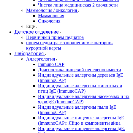
Чистка лица медицинская 2 сложности
Маммология / онкология
Маммология
Онкология
Еще
Детское отделение
Первичный приём педиатра
прием педиатра с заполнением санаторно-
курортной карты
Лаборатория
Аллергология
Immuno CAP
Диагностика пищевой непереносимости
Индивидуальные аллергены деревьев IgE
(ImmunoCAP)
Индивидуальные аллергены животных и
птиц IgE (ImmunoCAP)
Индивидуальные аллергены насекомых и их
ядовIgE (ImmunoCAP)
Индивидуальные аллергены пыли IgE
(ImmunoCAP)
Индивидуальные пищевые аллергены IgE
(ImmunoCAP): Яйцо и компоненты яйца
Индивидуальные пищевые аллергены IgE: