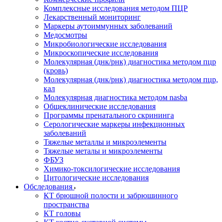
Комплексные исследования методом ПЦР
Лекарственный мониторинг
Маркеры аутоиммунных заболеваний
Медосмотры
Микробиологические исследования
Микроскопические исследования
Молекулярная (днк/рнк) диагностика методом пцр
(кровь)
Молекулярная (днк/рнк) диагностика методом пцр,
кал
Молекулярная диагностика методом nasba
Общеклинические исследования
Программы пренатального скрининга
Серологические маркеры инфекционных
заболеваний
Тяжелые металлы и микроэлементы
Тяжелые металы и микроэлементы
ФБУЗ
Химико-токсилогические исследования
Цитологические исследования
Обследования
КТ брюшной полости и забрюшинного
пространства
КТ головы