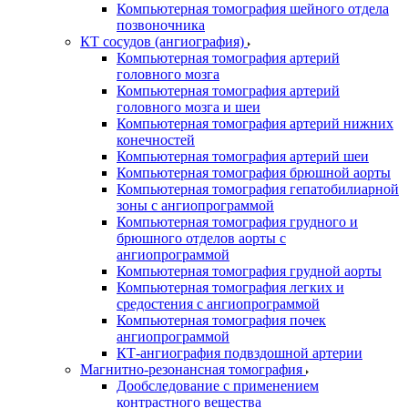
Компьютерная томография шейного отдела
позвоночника
КТ сосудов (ангиография)
Компьютерная томография артерий
головного мозга
Компьютерная томография артерий
головного мозга и шеи
Компьютерная томография артерий нижних
конечностей
Компьютерная томография артерий шеи
Компьютерная томография брюшной аорты
Компьютерная томография гепатобилиарной
зоны с ангиопрограммой
Компьютерная томография грудного и
брюшного отделов аорты с
ангиопрограммой
Компьютерная томография грудной аорты
Компьютерная томография легких и
средостения с ангиопрограммой
Компьютерная томография почек
ангиопрограммой
КТ-ангиография подвздошной артерии
Магнитно-резонансная томография
Дообследование с применением
контрастного вещества