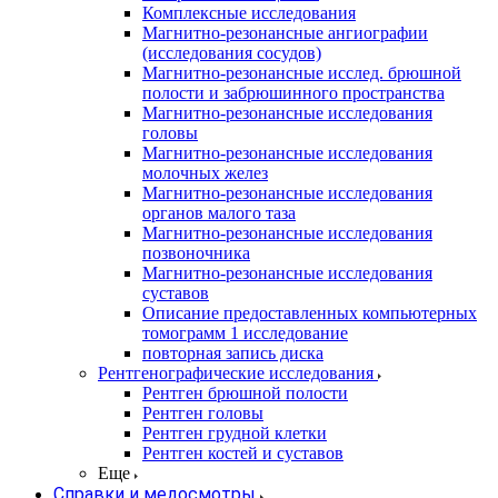
Комплексные исследования
Магнитно-резонансные ангиографии
(исследования сосудов)
Магнитно-резонансные исслед. брюшной
полости и забрюшинного пространства
Магнитно-резонансные исследования
головы
Магнитно-резонансные исследования
молочных желез
Магнитно-резонансные исследования
органов малого таза
Магнитно-резонансные исследования
позвоночника
Магнитно-резонансные исследования
суставов
Описание предоставленных компьютерных
томограмм 1 исследование
повторная запись диска
Рентгенографические исследования
Рентген брюшной полости
Рентген головы
Рентген грудной клетки
Рентген костей и суставов
Еще
Справки и медосмотры