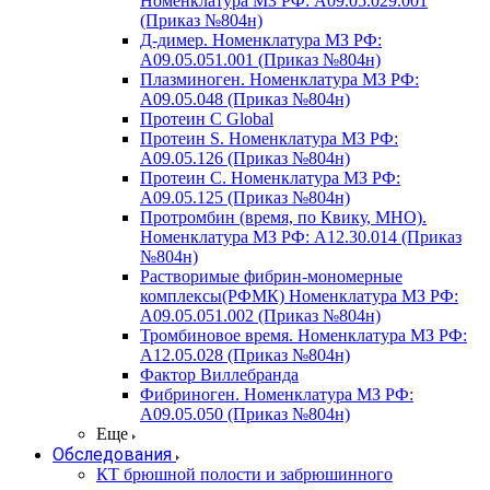
Номенклатура МЗ РФ: A09.05.029.001
(Приказ №804н)
Д-димер. Номенклатура МЗ РФ:
A09.05.051.001 (Приказ №804н)
Плазминоген. Номенклатура МЗ РФ:
A09.05.048 (Приказ №804н)
Протеин C Global
Протеин S. Номенклатура МЗ РФ:
A09.05.126 (Приказ №804н)
Протеин С. Номенклатура МЗ РФ:
A09.05.125 (Приказ №804н)
Протромбин (время, по Квику, МНО).
Номенклатура МЗ РФ: A12.30.014 (Приказ
№804н)
Растворимые фибрин-мономерные
комплексы(РФМК) Номенклатура МЗ РФ:
A09.05.051.002 (Приказ №804н)
Тромбиновое время. Номенклатура МЗ РФ:
A12.05.028 (Приказ №804н)
Фактор Виллебранда
Фибриноген. Номенклатура МЗ РФ:
A09.05.050 (Приказ №804н)
Еще
Обследования
КТ брюшной полости и забрюшинного