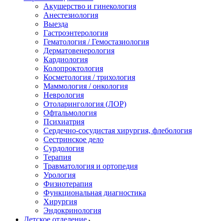
Акушерство и гинекология
Анестезиология
Выезда
Гастроэнтерология
Гематология / Гемостазиология
Дерматовенерология
Кардиология
Колопроктология
Косметология / трихология
Маммология / онкология
Неврология
Отоларингология (ЛОР)
Офтальмология
Психиатрия
Сердечно-сосудистая хирургия, флебология
Сестринское дело
Сурдология
Терапия
Травматология и ортопедия
Урология
Физиотерапия
Функциональная диагностика
Хирургия
Эндокринология
Детское отделение