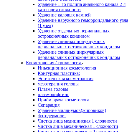
Удаление 1-го полипа анального канала 2-я
категория сложности
Удаление каловых камней
Удаление наружного геморроидального узла
(1 узел)
Удаление отдельных перианальных
остроконечных кондилом
Удаление сливных полукружных
перианальных остроконечных кондилом
Удаление сливных циркулярных
перианальных остроконечных кондилом
Косметология / трихология
Иньекционная косметология
Контурная пластика:
Эстетическая косметология
мезотерапия головы
Плазма головы
плазмолифтинг
Приём врача косметолога
Сепарация
Удаление миллиумов(жировиков)
фотодермолиз
Чистка лица медицинская 1 сложности
Чистка лица механическая 1 сложности
Чистка лица механическая 2 сложности