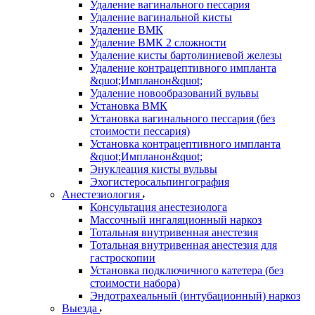
Удаление вагинального пессария
Удаление вагинальной кисты
Удаление ВМК
Удаление ВМК 2 сложности
Удаление кисты бартолиниевой железы
Удаление контрацептивного импланта
&quot;Импланон&quot;
Удаление новообразований вульвы
Установка ВМК
Установка вагинального пессария (без
стоимости пессария)
Установка контрацептивного импланта
&quot;Импланон&quot;
Энуклеация кисты вульвы
Эхогистеросальпингография
Анестезиология
Консультация анестезиолога
Массочный ингаляционный наркоз
Тотальная внутривенная анестезия
Тотальная внутривенная анестезия для
гастроскопии
Установка подключичного катетера (без
стоимости набора)
Эндотрахеальный (интубационный) наркоз
Выезда