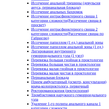
Иссечение анальной трещины (девульсия
ануса, перианальная блокада)
Иссечение анальных бахромок
Иссечение интрасфинктерного свища 1
категории сложности(Рассечение свища в
просвет)
Иссечение интрасфинктерного свища 2
категории сложности(Рассечение свища по
Габриелю)
Иссечение папиллом (1 ед.) анальной зоны
Иссечение папиллом анальной зоны (1 ед.)
Лигирование внутреннего
геморроидального узла (1 узел)
Перевязка большая гнойная в проктологии
Перевязка большая чистая в проктологии
Перевязка малая гнойная в проктологии
Перевязка малая чистая в проктологии
Перианальная блокада
Прием амбулаторный (осмотр, консультация)
врача-колопроктолога, первичный
Ректороманоскопия (ректоспопия)
Тромбэктомия наружного геморроидального
узла
Удаление 1-го полипа анального канала 1
категории сложности