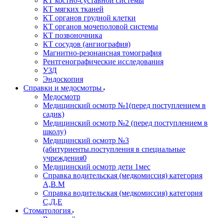
КТ костно-суставной системы
КТ мягких тканей
КТ органов грудной клетки
КТ органов мочеполовой системы
КТ позвоночника
КТ сосудов (ангиография)
Магнитно-резонансная томография
Рентгенографические исследования
УЗД
Эндоскопия
Справки и медосмотры
Медосмотр
Медицинский осмотр №1(перед поступлением в
садик)
Медицинский осмотр №2 (перед поступлением в
школу)
Медицинский осмотр №3
(абитуриенты.поступления в специальные
учреждения0
Медицинский осмотр дети 1мес
Справка водительская (медкомиссия) категория
А,В.М
Справка водительская (медкомиссия) категория
С,Д,Е
Стоматология