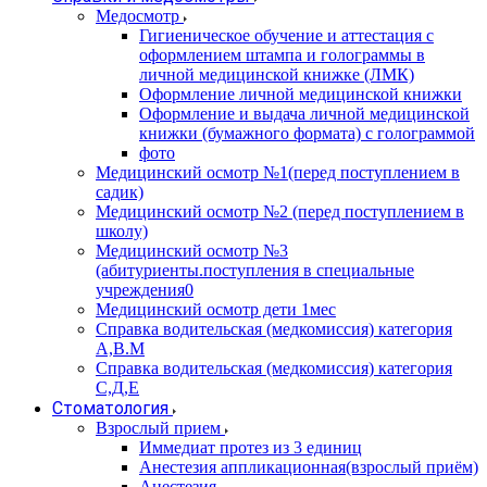
Медосмотр
Гигиеническое обучение и аттестация с
оформлением штампа и голограммы в
личной медицинской книжке (ЛМК)
Оформление личной медицинской книжки
Оформление и выдача личной медицинской
книжки (бумажного формата) с голограммой
фото
Медицинский осмотр №1(перед поступлением в
садик)
Медицинский осмотр №2 (перед поступлением в
школу)
Медицинский осмотр №3
(абитуриенты.поступления в специальные
учреждения0
Медицинский осмотр дети 1мес
Справка водительская (медкомиссия) категория
А,В.М
Справка водительская (медкомиссия) категория
С,Д,Е
Стоматология
Взрослый прием
Иммедиат протез из 3 единиц
Анестезия аппликационная(взрослый приём)
Анестезия