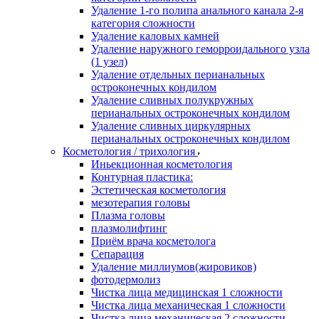
Удаление 1-го полипа анального канала 2-я
категория сложности
Удаление каловых камней
Удаление наружного геморроидального узла
(1 узел)
Удаление отдельных перианальных
остроконечных кондилом
Удаление сливных полукружных
перианальных остроконечных кондилом
Удаление сливных циркулярных
перианальных остроконечных кондилом
Косметология / трихология
Иньекционная косметология
Контурная пластика:
Эстетическая косметология
мезотерапия головы
Плазма головы
плазмолифтинг
Приём врача косметолога
Сепарация
Удаление миллиумов(жировиков)
фотодермолиз
Чистка лица медицинская 1 сложности
Чистка лица механическая 1 сложности
Чистка лица механическая 2 сложности