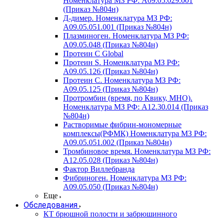
Номенклатура МЗ РФ: A09.05.029.001
(Приказ №804н)
Д-димер. Номенклатура МЗ РФ:
A09.05.051.001 (Приказ №804н)
Плазминоген. Номенклатура МЗ РФ:
A09.05.048 (Приказ №804н)
Протеин C Global
Протеин S. Номенклатура МЗ РФ:
A09.05.126 (Приказ №804н)
Протеин С. Номенклатура МЗ РФ:
A09.05.125 (Приказ №804н)
Протромбин (время, по Квику, МНО).
Номенклатура МЗ РФ: A12.30.014 (Приказ
№804н)
Растворимые фибрин-мономерные
комплексы(РФМК) Номенклатура МЗ РФ:
A09.05.051.002 (Приказ №804н)
Тромбиновое время. Номенклатура МЗ РФ:
A12.05.028 (Приказ №804н)
Фактор Виллебранда
Фибриноген. Номенклатура МЗ РФ:
A09.05.050 (Приказ №804н)
Еще
Обследования
КТ брюшной полости и забрюшинного