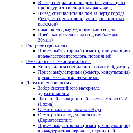
Выезд специалиста на дом (без учета цены
процедур и транспортных расходов)
Выезд специалиста на дом за черту города
(без учета цены процедур и транспортных
расходов)
помощь на дому медицинской сестры
Пребывание медсетры на дому (каждые
30мин)
Гастроэнтерология
Прием амбулаторный (осмотр, консультация)
врача-гастроэнтеролога, первичный
Гематология / Гемостазиология
Консультация специалиста по антиэйджингу
Прием амбулаторный (осмотр, консультация)
врача-гематолога, первичный
Дерматовенерология
Забор биопсийного материала
дерматопанчем
Лазерный фракционный фототермолиз Со2
(1 зона)
Осмотр кожи под лампой Вуда
Осмотр кожи под увеличением
(Дерматоскопия)
Прием амбулаторный (осмотр, консультация)
врача-дерматовенеролога, первичный