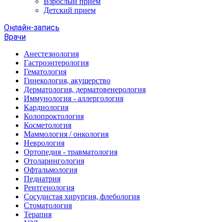
Взрослый прием
Детский прием
Онлайн-запись
Врачи
Анестезиология
Гастроэнтерология
Гематология
Гинекология, акушерство
Дерматология, дерматовенерология
Иммунология - аллергология
Кардиология
Колопроктология
Косметология
Маммология / онкология
Неврология
Ортопедия - травматология
Отоларингология
Офтальмология
Педиатрия
Рентгенология
Сосудистая хирургия, флебология
Стоматология
Терапия