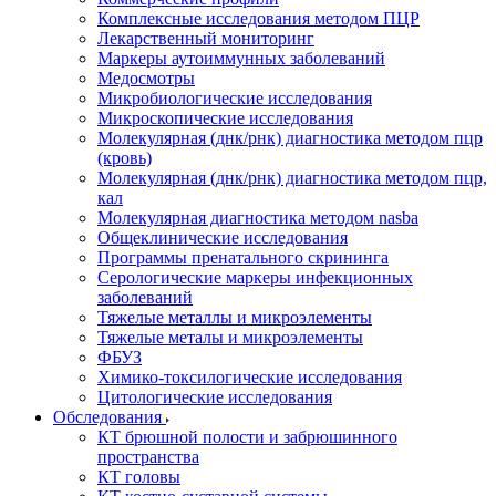
Комплексные исследования методом ПЦР
Лекарственный мониторинг
Маркеры аутоиммунных заболеваний
Медосмотры
Микробиологические исследования
Микроскопические исследования
Молекулярная (днк/рнк) диагностика методом пцр
(кровь)
Молекулярная (днк/рнк) диагностика методом пцр,
кал
Молекулярная диагностика методом nasba
Общеклинические исследования
Программы пренатального скрининга
Серологические маркеры инфекционных
заболеваний
Тяжелые металлы и микроэлементы
Тяжелые металы и микроэлементы
ФБУЗ
Химико-токсилогические исследования
Цитологические исследования
Обследования
КТ брюшной полости и забрюшинного
пространства
КТ головы