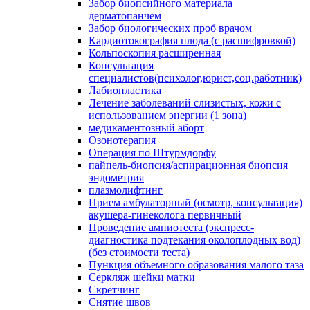
Забор биопсийного материала
дерматопанчем
Забор биологических проб врачом
Кардиотокография плода (с расшифровкой)
Кольпоскопия расширенная
Консультация
специалистов(психолог,юрист,соц.работник)
Лабиопластика
Лечение заболеваний слизистых, кожи с
использованием энергии (1 зона)
медикаментозный аборт
Озонотерапия
Операция по Штурмдорфу
пайпель-биопсия/аспирационная биопсия
эндометрия
плазмолифтинг
Прием амбулаторный (осмотр, консультация)
акушера-гинеколога первичный
Проведение амниотеста (экспресс-
диагностика подтекания околоплодных вод)
(без стоимости теста)
Пункция объемного образования малого таза
Серкляж шейки матки
Скретчинг
Снятие швов