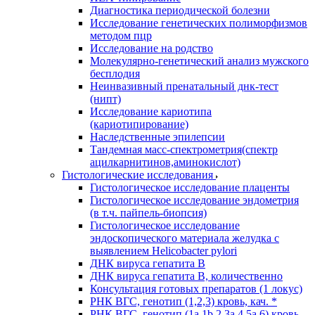
Диагностика периодической болезни
Исследование генетических полиморфизмов
методом пцр
Исследование на родство
Молекулярно-генетический анализ мужского
бесплодия
Неинвазивный пренатальный днк-тест
(нипт)
Исследование кариотипа
(кариотипирование)
Наследственные эпилепсии
Тандемная масс-спектрометрия(спектр
ацилкарнитинов,аминокислот)
Гистологические исследования
Гистологическое исследование плаценты
Гистологическое исследование эндометрия
(в т.ч. пайпель-биопсия)
Гистологическое исследование
эндоскопического материала желудка с
выявлением Helicobacter pylori
ДНК вируса гепатита B
ДНК вируса гепатита B, количественно
Консультация готовых препаратов (1 локус)
РНК ВГC, генотип (1,2,3) кровь, кач. *
РНК ВГC, генотип (1a,1b,2,3a,4,5a,6) кровь,