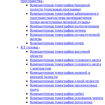
пространства
Компьютерная томография брюшной
полости (поисковая программа)
Компьютерная томография забрюшинного
пространства(система мочевыведения
почки,мочеточники,мочевой пузырь)
Компьютерная томография надпочечников
Компьютерная томография печени
Компьютерная томография поджелудочной
железы
Компьютерная томография почек
КТ головы
Компьютерная томография височной
области
Компьютерная томография головного мозга
Компьютерная томография головного мозга
с контрастом
Компьютерная томография нижней и
верхней челюсти
Компьютерная томография одной челюсти
Компьютерная томография околоносовых
пазух
Компьютерная томография орбит
Компьютерная томография основания черепа
Компьютерная томография ротоглотки