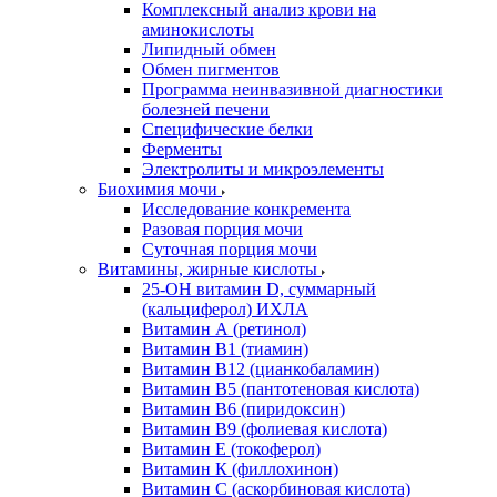
Комплексный анализ крови на
аминокислоты
Липидный обмен
Обмен пигментов
Программа неинвазивной диагностики
болезней печени
Специфические белки
Ферменты
Электролиты и микроэлементы
Биохимия мочи
Исследование конкремента
Разовая порция мочи
Суточная порция мочи
Витамины, жирные кислоты
25-OH витамин D, суммарный
(кальциферол) ИХЛА
Витамин А (ретинол)
Витамин В1 (тиамин)
Витамин В12 (цианкобаламин)
Витамин В5 (пантотеновая кислота)
Витамин В6 (пиридоксин)
Витамин В9 (фолиевая кислота)
Витамин Е (токоферол)
Витамин К (филлохинон)
Витамин С (аскорбиновая кислота)