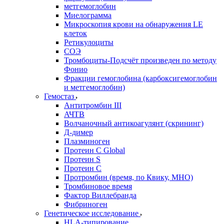
метгемоглобин
Миелограмма
Микроскопия крови на обнаружения LE
клеток
Ретикулоциты
СОЭ
Тромбоциты-Подсчёт произведен по методу
Фонио
Фракции гемоглобина (карбоксигемоглобин
и метгемоглобин)
Гемостаз
Антитромбин III
АЧТВ
Волчаночный антикоагулянт (скрининг)
Д-димер
Плазминоген
Протеин C Global
Протеин S
Протеин С
Протромбин (время, по Квику, МНО)
Тромбиновое время
Фактор Виллебранда
Фибриноген
Генетическое исследование
HLA-типирование