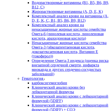
Водорастворимые витамины (B1, B5, B6, В9,
В12, С)
Жирорастворимые витамины (A, D, E, K)
Комплексный анализ крови на витамины (A,
D, E, K, C, B1, B5, B6, В9, B12)
Комплексный анализ крови на
ненасыщенные жирные кислоты семейства
Омега-6 (линолевая кислота, линоленовая
кислота, арахидоновая кислота)
Ненасыщенные жирные кислоты семейства
Омега-3 (эйкозапентаеновая кислота,
докозагексаеновая кислота, Витамин E
(токоферол))
Определение Омега-3 индекса (оценка риска
внезапной сердечной смерти, инфаркта
миокарда и других сердечно-сосудистых
заболеваний)
Гематология
карбоксигемоглобин
Клинический анализ крови без
лейкоцитарной формулы
Клинический анализ крови с лейкоцитарной
формулой (5DIFF)
Клинический анализ крови с лейкоцитарной
формулой (5DIFF) + СОЭ