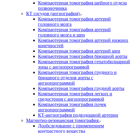
Компьютерная томография шейного отдела
позвоночника
КТ сосудов (ангиография)
Компьютерная томография артерий
головного мозга
Компьютерная томография артерий
головного мозга и шеи
Компьютерная томография артерий нижних
конечностей
Компьютерная томография артерий шеи
Компьютерная томография брюшной аорты
Компьютерная томография гепатобилиарной
зоны с ангиопрограммой
Компьютерная томография грудного и
брюшного отделов аорты с
ангиопрограммой
Компьютерная томография грудной аорты
Компьютерная томография легких и
средостения с ангиопрограммой
Компьютерная томография почек
ангиопрограммой
КТ-ангиография подвздошной артерии
Магнитно-резонансная томография
Дообследование с применением
контрастного вещества