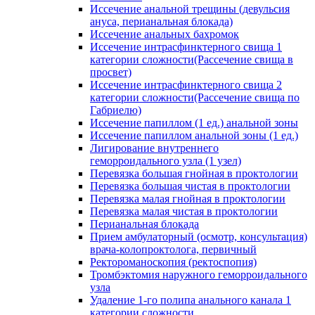
Иссечение анальной трещины (девульсия
ануса, перианальная блокада)
Иссечение анальных бахромок
Иссечение интрасфинктерного свища 1
категории сложности(Рассечение свища в
просвет)
Иссечение интрасфинктерного свища 2
категории сложности(Рассечение свища по
Габриелю)
Иссечение папиллом (1 ед.) анальной зоны
Иссечение папиллом анальной зоны (1 ед.)
Лигирование внутреннего
геморроидального узла (1 узел)
Перевязка большая гнойная в проктологии
Перевязка большая чистая в проктологии
Перевязка малая гнойная в проктологии
Перевязка малая чистая в проктологии
Перианальная блокада
Прием амбулаторный (осмотр, консультация)
врача-колопроктолога, первичный
Ректороманоскопия (ректоспопия)
Тромбэктомия наружного геморроидального
узла
Удаление 1-го полипа анального канала 1
категории сложности