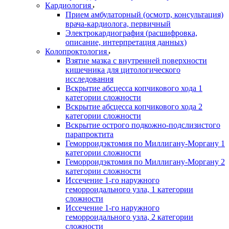
Кардиология
Прием амбулаторный (осмотр, консультация)
врача-кардиолога, первичный
Электрокардиография (расшифровка,
описание, интерпретация данных)
Колопроктология
Взятие мазка с внутренней поверхности
кишечника для цитологического
исследования
Вскрытие абсцесса копчикового хода 1
категории сложности
Вскрытие абсцесса копчикового хода 2
категории сложности
Вскрытие острого подкожно-подслизистого
парапроктита
Геморроидэктомия по Миллигану-Моргану 1
категории сложности
Геморроидэктомия по Миллигану-Моргану 2
категории сложности
Иссечение 1-го наружного
геморроидального узла, 1 категории
сложности
Иссечение 1-го наружного
геморроидального узла, 2 категории
сложности