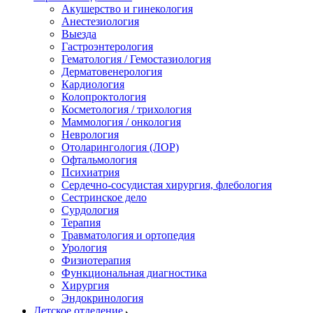
Акушерство и гинекология
Анестезиология
Выезда
Гастроэнтерология
Гематология / Гемостазиология
Дерматовенерология
Кардиология
Колопроктология
Косметология / трихология
Маммология / онкология
Неврология
Отоларингология (ЛОР)
Офтальмология
Психиатрия
Сердечно-сосудистая хирургия, флебология
Сестринское дело
Сурдология
Терапия
Травматология и ортопедия
Урология
Физиотерапия
Функциональная диагностика
Хирургия
Эндокринология
Детское отделение