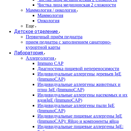
Чистка лица медицинская 2 сложности
Маммология / онкология
Маммология
Онкология
Еще
Детское отделение
Первичный приём педиатра
прием педиатра с заполнением санаторно-
курортной карты
Лаборатория
Аллергология
Immuno CAP
Диагностика пищевой непереносимости
Индивидуальные аллергены деревьев IgE
(ImmunoCAP)
Индивидуальные аллергены животных и
птиц IgE (ImmunoCAP)
Индивидуальные аллергены насекомых и их
ядовIgE (ImmunoCAP)
Индивидуальные аллергены пыли IgE
(ImmunoCAP)
Индивидуальные пищевые аллергены IgE
(ImmunoCAP): Яйцо и компоненты яйца
Индивидуальные пищевые аллергены IgE: