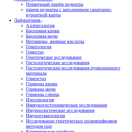
Первичный приём педиатра
прием педиатра с заполнением санаторно-
курортной карты
Лаборатория
Аллергология
Биохимия крови
Биохимия мочи
Витамины, жирные кислоты
Гематология
Гемостаз
Генетическое исследование
Гистологические исследования
Гистологические исследования пункционного
материала
Гомеостаз
Гормоны крови
Гормоны мочи
Гормоны слюны
Изосерология
Иммуногистохимические исследования
Имуннологические исследования
Имуногематология
Исследование генетических полиморфизмов
методом пцр
Коммерческие профили