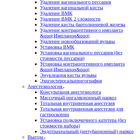
Удаление вагинального пессария
Удаление вагинальной кисты
Удаление ВМК
Удаление ВМК 2 сложности
Удаление кисты бартолиниевой железы
Удаление контрацептивного импланта
&quot;Импланон&quot;
Удаление новообразований вульвы
Установка ВМК
Установка вагинального пессария (без
стоимости пессария)
Установка контрацептивного импланта
&quot;Импланон&quot;
Энуклеация кисты вульвы
Эхогистеросальпингография
Анестезиология
Консультация анестезиолога
Массочный ингаляционный наркоз
Тотальная внутривенная анестезия
Тотальная внутривенная анестезия для
гастроскопии
Установка подключичного катетера (без
стоимости набора)
Эндотрахеальный (интубационный) наркоз
Выезда