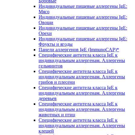
Бобовые
Индивидуальные пищевые аллергены IgE:
Мясо
Индивидуальные пищевые аллергены IgE:
Овощи
Индивидуальные пищевые аллергены IgE:
Орехи
Индивидуальные пищевые аллергены IgE:
Фрукты и ягоды
Панели аллергенов IgE (ImmunoCAP)*
Специфические антитела класса IgE к
индивидуальным аллергенам. Аллергены
гельминтов
Специфические антитела класса IgE к
индивидуальным аллергенам. Аллергены
грибов и плесени
Специфические антитела класса IgE к
индивидуальным аллергенам. Аллергены
деревьев
Специфические антитела класса IgE к
индивидуальным аллергенам. Аллергены
животных и птиц
Специфические антитела класса IgE к
индивидуальным аллергенам. Аллергены
клещей