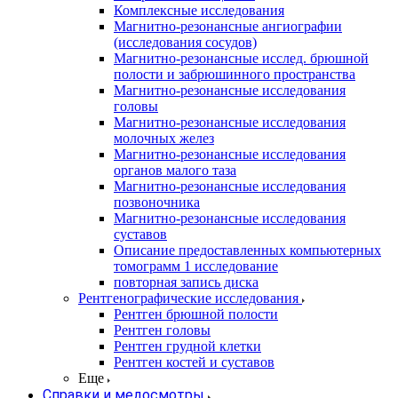
Комплексные исследования
Магнитно-резонансные ангиографии
(исследования сосудов)
Магнитно-резонансные исслед. брюшной
полости и забрюшинного пространства
Магнитно-резонансные исследования
головы
Магнитно-резонансные исследования
молочных желез
Магнитно-резонансные исследования
органов малого таза
Магнитно-резонансные исследования
позвоночника
Магнитно-резонансные исследования
суставов
Описание предоставленных компьютерных
томограмм 1 исследование
повторная запись диска
Рентгенографические исследования
Рентген брюшной полости
Рентген головы
Рентген грудной клетки
Рентген костей и суставов
Еще
Справки и медосмотры