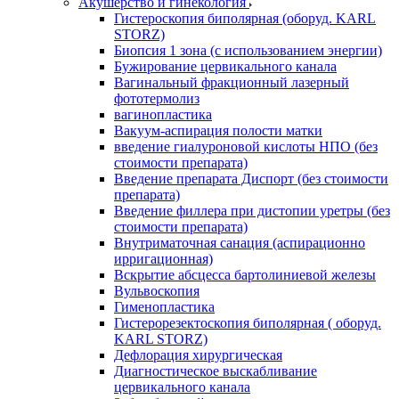
Акушерство и гинекология
Гистероскопия биполярная (оборуд. KARL
STORZ)
Биопсия 1 зона (с использованием энергии)
Бужирование цервикального канала
Вагинальный фракционный лазерный
фототермолиз
вагинопластика
Вакуум-аспирация полости матки
введение гиалуроновой кислоты НПО (без
стоимости препарата)
Введение препарата Диспорт (без стоимости
препарата)
Введение филлера при дистопии уретры (без
стоимости препарата)
Внутриматочная санация (аспирационно
ирригационная)
Вскрытие абсцесса бартолиниевой железы
Вульвоскопия
Гименопластика
Гистерорезектоскопия биполярная ( оборуд.
KARL STORZ)
Дефлорация хирургическая
Диагностическое выскабливание
цервикального канала