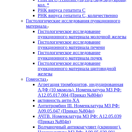
кол. *
РНК вируса гепатита C
РНК вируса гепатита C, количественно
Гистологические исследования пункционного
материала
Гистологическое исследование
пункционного материала молочной железы
Гистологическое исследование
пункционного материала печени
Гистологическое исследование
пункционного материала почек
Гистологическое исследование
пункционного материала щитовидной
железы
Гомеостаз
Агрегация тромбоцитов, индуцированная
АДФ (10 мкмоль). Номенклатура МЗ РФ:
A12.05.017.004 (Приказ №804н)
активность анти-ХА
Антитромбин III. Номенклатура МЗ РФ:
A09.05.047 (Приказ №804н)
АЧТВ. Номенклатура МЗ РФ: A12.05.039
(Приказ №804н)
Волчаночный антикоагулянт (скрининг).