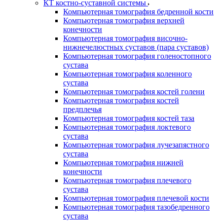
КТ костно-суставной системы
Компьютерная томография бедренной кости
Компьютерная томография верхней
конечности
Компьютерная томография височно-
нижнечелюстных суставов (пара суставов)
Компьютерная томография голеностопного
сустава
Компьютерная томография коленного
сустава
Компьютерная томография костей голени
Компьютерная томография костей
предплечья
Компьютерная томография костей таза
Компьютерная томография локтевого
сустава
Компьютерная томография лучезапястного
сустава
Компьютерная томография нижней
конечности
Компьютерная томография плечевого
сустава
Компьютерная томография плечевой кости
Компьютерная томография тазобедренного
сустава