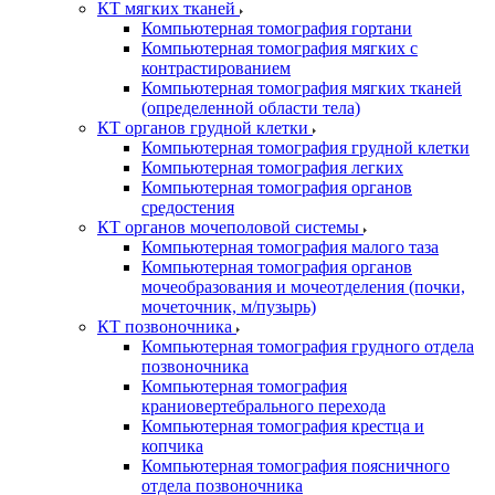
КТ мягких тканей
Компьютерная томография гортани
Компьютерная томография мягких с
контрастированием
Компьютерная томография мягких тканей
(определенной области тела)
КТ органов грудной клетки
Компьютерная томография грудной клетки
Компьютерная томография легких
Компьютерная томография органов
средостения
КТ органов мочеполовой системы
Компьютерная томография малого таза
Компьютерная томография органов
мочеобразования и мочеотделения (почки,
мочеточник, м/пузырь)
КТ позвоночника
Компьютерная томография грудного отдела
позвоночника
Компьютерная томография
краниовертебрального перехода
Компьютерная томография крестца и
копчика
Компьютерная томография поясничного
отдела позвоночника