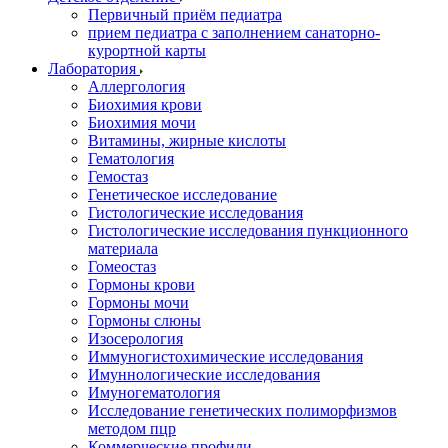
Первичный приём педиатра
прием педиатра с заполнением санаторно-
курортной карты
Лаборатория
Аллергология
Биохимия крови
Биохимия мочи
Витамины, жирные кислоты
Гематология
Гемостаз
Генетическое исследование
Гистологические исследования
Гистологические исследования пункционного
материала
Гомеостаз
Гормоны крови
Гормоны мочи
Гормоны слюны
Изосерология
Иммуногистохимические исследования
Имуннологические исследования
Имуногематология
Исследование генетических полиморфизмов
методом пцр
Коммерческие профили