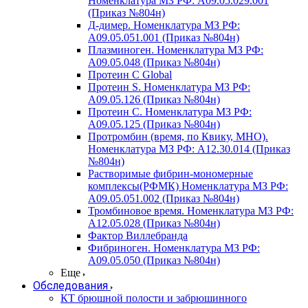
Номенклатура МЗ РФ: A09.05.029.001
(Приказ №804н)
Д-димер. Номенклатура МЗ РФ:
A09.05.051.001 (Приказ №804н)
Плазминоген. Номенклатура МЗ РФ:
A09.05.048 (Приказ №804н)
Протеин C Global
Протеин S. Номенклатура МЗ РФ:
A09.05.126 (Приказ №804н)
Протеин С. Номенклатура МЗ РФ:
A09.05.125 (Приказ №804н)
Протромбин (время, по Квику, МНО).
Номенклатура МЗ РФ: A12.30.014 (Приказ
№804н)
Растворимые фибрин-мономерные
комплексы(РФМК) Номенклатура МЗ РФ:
A09.05.051.002 (Приказ №804н)
Тромбиновое время. Номенклатура МЗ РФ:
A12.05.028 (Приказ №804н)
Фактор Виллебранда
Фибриноген. Номенклатура МЗ РФ:
A09.05.050 (Приказ №804н)
Еще
Обследования
КТ брюшной полости и забрюшинного