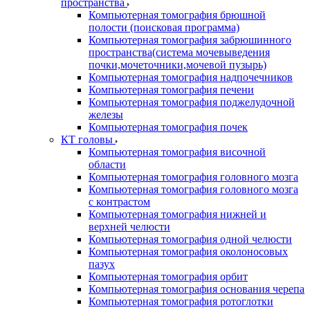
пространства
Компьютерная томография брюшной
полости (поисковая программа)
Компьютерная томография забрюшинного
пространства(система мочевыведения
почки,мочеточники,мочевой пузырь)
Компьютерная томография надпочечников
Компьютерная томография печени
Компьютерная томография поджелудочной
железы
Компьютерная томография почек
КТ головы
Компьютерная томография височной
области
Компьютерная томография головного мозга
Компьютерная томография головного мозга
с контрастом
Компьютерная томография нижней и
верхней челюсти
Компьютерная томография одной челюсти
Компьютерная томография околоносовых
пазух
Компьютерная томография орбит
Компьютерная томография основания черепа
Компьютерная томография ротоглотки