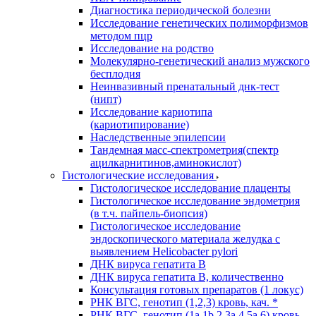
Диагностика периодической болезни
Исследование генетических полиморфизмов
методом пцр
Исследование на родство
Молекулярно-генетический анализ мужского
бесплодия
Неинвазивный пренатальный днк-тест
(нипт)
Исследование кариотипа
(кариотипирование)
Наследственные эпилепсии
Тандемная масс-спектрометрия(спектр
ацилкарнитинов,аминокислот)
Гистологические исследования
Гистологическое исследование плаценты
Гистологическое исследование эндометрия
(в т.ч. пайпель-биопсия)
Гистологическое исследование
эндоскопического материала желудка с
выявлением Helicobacter pylori
ДНК вируса гепатита B
ДНК вируса гепатита B, количественно
Консультация готовых препаратов (1 локус)
РНК ВГC, генотип (1,2,3) кровь, кач. *
РНК ВГC, генотип (1a,1b,2,3a,4,5a,6) кровь,