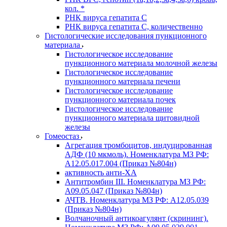
кол. *
РНК вируса гепатита C
РНК вируса гепатита C, количественно
Гистологические исследования пункционного
материала
Гистологическое исследование
пункционного материала молочной железы
Гистологическое исследование
пункционного материала печени
Гистологическое исследование
пункционного материала почек
Гистологическое исследование
пункционного материала щитовидной
железы
Гомеостаз
Агрегация тромбоцитов, индуцированная
АДФ (10 мкмоль). Номенклатура МЗ РФ:
A12.05.017.004 (Приказ №804н)
активность анти-ХА
Антитромбин III. Номенклатура МЗ РФ:
A09.05.047 (Приказ №804н)
АЧТВ. Номенклатура МЗ РФ: A12.05.039
(Приказ №804н)
Волчаночный антикоагулянт (скрининг).