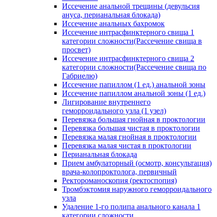
Иссечение анальной трещины (девульсия
ануса, перианальная блокада)
Иссечение анальных бахромок
Иссечение интрасфинктерного свища 1
категории сложности(Рассечение свища в
просвет)
Иссечение интрасфинктерного свища 2
категории сложности(Рассечение свища по
Габриелю)
Иссечение папиллом (1 ед.) анальной зоны
Иссечение папиллом анальной зоны (1 ед.)
Лигирование внутреннего
геморроидального узла (1 узел)
Перевязка большая гнойная в проктологии
Перевязка большая чистая в проктологии
Перевязка малая гнойная в проктологии
Перевязка малая чистая в проктологии
Перианальная блокада
Прием амбулаторный (осмотр, консультация)
врача-колопроктолога, первичный
Ректороманоскопия (ректоспопия)
Тромбэктомия наружного геморроидального
узла
Удаление 1-го полипа анального канала 1
категории сложности