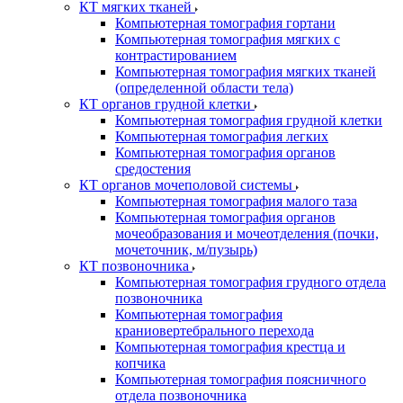
КТ мягких тканей
Компьютерная томография гортани
Компьютерная томография мягких с
контрастированием
Компьютерная томография мягких тканей
(определенной области тела)
КТ органов грудной клетки
Компьютерная томография грудной клетки
Компьютерная томография легких
Компьютерная томография органов
средостения
КТ органов мочеполовой системы
Компьютерная томография малого таза
Компьютерная томография органов
мочеобразования и мочеотделения (почки,
мочеточник, м/пузырь)
КТ позвоночника
Компьютерная томография грудного отдела
позвоночника
Компьютерная томография
краниовертебрального перехода
Компьютерная томография крестца и
копчика
Компьютерная томография поясничного
отдела позвоночника