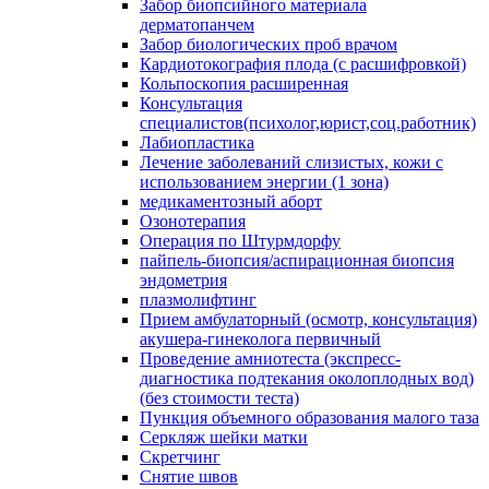
Забор биопсийного материала
дерматопанчем
Забор биологических проб врачом
Кардиотокография плода (с расшифровкой)
Кольпоскопия расширенная
Консультация
специалистов(психолог,юрист,соц.работник)
Лабиопластика
Лечение заболеваний слизистых, кожи с
использованием энергии (1 зона)
медикаментозный аборт
Озонотерапия
Операция по Штурмдорфу
пайпель-биопсия/аспирационная биопсия
эндометрия
плазмолифтинг
Прием амбулаторный (осмотр, консультация)
акушера-гинеколога первичный
Проведение амниотеста (экспресс-
диагностика подтекания околоплодных вод)
(без стоимости теста)
Пункция объемного образования малого таза
Серкляж шейки матки
Скретчинг
Снятие швов