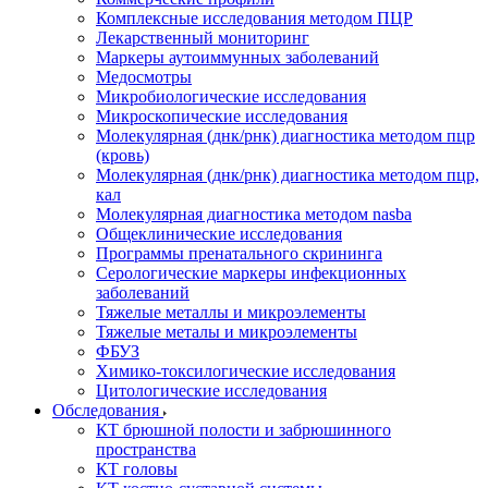
Комплексные исследования методом ПЦР
Лекарственный мониторинг
Маркеры аутоиммунных заболеваний
Медосмотры
Микробиологические исследования
Микроскопические исследования
Молекулярная (днк/рнк) диагностика методом пцр
(кровь)
Молекулярная (днк/рнк) диагностика методом пцр,
кал
Молекулярная диагностика методом nasba
Общеклинические исследования
Программы пренатального скрининга
Серологические маркеры инфекционных
заболеваний
Тяжелые металлы и микроэлементы
Тяжелые металы и микроэлементы
ФБУЗ
Химико-токсилогические исследования
Цитологические исследования
Обследования
КТ брюшной полости и забрюшинного
пространства
КТ головы