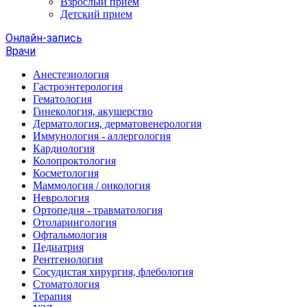
Взрослый прием
Детский прием
Онлайн-запись
Врачи
Анестезиология
Гастроэнтерология
Гематология
Гинекология, акушерство
Дерматология, дерматовенерология
Иммунология - аллергология
Кардиология
Колопроктология
Косметология
Маммология / онкология
Неврология
Ортопедия - травматология
Отоларингология
Офтальмология
Педиатрия
Рентгенология
Сосудистая хирургия, флебология
Стоматология
Терапия