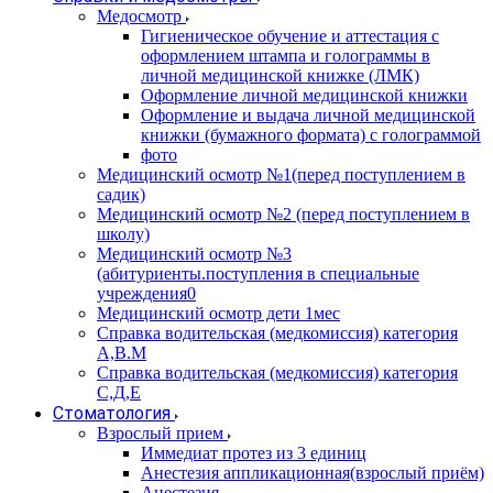
Медосмотр
Гигиеническое обучение и аттестация с
оформлением штампа и голограммы в
личной медицинской книжке (ЛМК)
Оформление личной медицинской книжки
Оформление и выдача личной медицинской
книжки (бумажного формата) с голограммой
фото
Медицинский осмотр №1(перед поступлением в
садик)
Медицинский осмотр №2 (перед поступлением в
школу)
Медицинский осмотр №3
(абитуриенты.поступления в специальные
учреждения0
Медицинский осмотр дети 1мес
Справка водительская (медкомиссия) категория
А,В.М
Справка водительская (медкомиссия) категория
С,Д,Е
Стоматология
Взрослый прием
Иммедиат протез из 3 единиц
Анестезия аппликационная(взрослый приём)
Анестезия