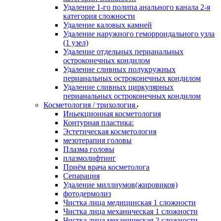
Удаление 1-го полипа анального канала 2-я
категория сложности
Удаление каловых камней
Удаление наружного геморроидального узла
(1 узел)
Удаление отдельных перианальных
остроконечных кондилом
Удаление сливных полукружных
перианальных остроконечных кондилом
Удаление сливных циркулярных
перианальных остроконечных кондилом
Косметология / трихология
Иньекционная косметология
Контурная пластика:
Эстетическая косметология
мезотерапия головы
Плазма головы
плазмолифтинг
Приём врача косметолога
Сепарация
Удаление миллиумов(жировиков)
фотодермолиз
Чистка лица медицинская 1 сложности
Чистка лица механическая 1 сложности
Чистка лица механическая 2 сложности