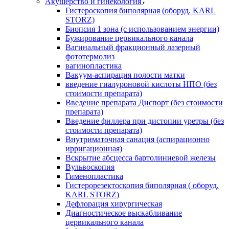
Акушерство и гинекология
Гистероскопия биполярная (оборуд. KARL
STORZ)
Биопсия 1 зона (с использованием энергии)
Бужирование цервикального канала
Вагинальный фракционный лазерный
фототермолиз
вагинопластика
Вакуум-аспирация полости матки
введение гиалуроновой кислоты НПО (без
стоимости препарата)
Введение препарата Диспорт (без стоимости
препарата)
Введение филлера при дистопии уретры (без
стоимости препарата)
Внутриматочная санация (аспирационно
ирригационная)
Вскрытие абсцесса бартолиниевой железы
Вульвоскопия
Гименопластика
Гистерорезектоскопия биполярная ( оборуд.
KARL STORZ)
Дефлорация хирургическая
Диагностическое выскабливание
цервикального канала