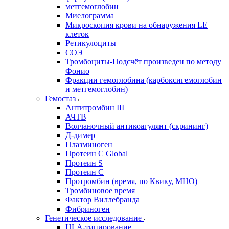
метгемоглобин
Миелограмма
Микроскопия крови на обнаружения LE
клеток
Ретикулоциты
СОЭ
Тромбоциты-Подсчёт произведен по методу
Фонио
Фракции гемоглобина (карбоксигемоглобин
и метгемоглобин)
Гемостаз
Антитромбин III
АЧТВ
Волчаночный антикоагулянт (скрининг)
Д-димер
Плазминоген
Протеин C Global
Протеин S
Протеин С
Протромбин (время, по Квику, МНО)
Тромбиновое время
Фактор Виллебранда
Фибриноген
Генетическое исследование
HLA-типирование