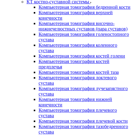
КТ костно-суставной системы
Компьютерная томография бедренной кости
Компьютерная томография верхней
конечности
Компьютерная томография височно-
нижнечелюстных суставов (пара суставов)
Компьютерная томография голеностопного
сустава
Компьютерная томография коленного
сустава
Компьютерная томография костей голени
Компьютерная томография костей
предплечья
Компьютерная томография костей таза
Компьютерная томография локтевого
сустава
Компьютерная томография лучезапястного
сустава
Компьютерная томография нижней
конечности
Компьютерная томография плечевого
сустава
Компьютерная томография плечевой кости
Компьютерная томография тазобедренного
сустава