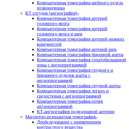
Компьютерная томография шейного отдела
позвоночника
КТ сосудов (ангиография)
Компьютерная томография артерий
головного мозга
Компьютерная томография артерий
головного мозга и шеи
Компьютерная томография артерий нижних
конечностей
Компьютерная томография артерий шеи
Компьютерная томография брюшной аорты
Компьютерная томография гепатобилиарной
зоны с ангиопрограммой
Компьютерная томография грудного и
брюшного отделов аорты с
ангиопрограммой
Компьютерная томография грудной аорты
Компьютерная томография легких и
средостения с ангиопрограммой
Компьютерная томография почек
ангиопрограммой
КТ-ангиография подвздошной артерии
Магнитно-резонансная томография
Дообследование с применением
контрастного вещества