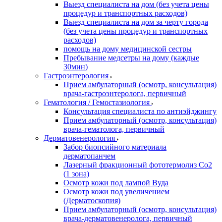
Выезд специалиста на дом (без учета цены
процедур и транспортных расходов)
Выезд специалиста на дом за черту города
(без учета цены процедур и транспортных
расходов)
помощь на дому медицинской сестры
Пребывание медсетры на дому (каждые
30мин)
Гастроэнтерология
Прием амбулаторный (осмотр, консультация)
врача-гастроэнтеролога, первичный
Гематология / Гемостазиология
Консультация специалиста по антиэйджингу
Прием амбулаторный (осмотр, консультация)
врача-гематолога, первичный
Дерматовенерология
Забор биопсийного материала
дерматопанчем
Лазерный фракционный фототермолиз Со2
(1 зона)
Осмотр кожи под лампой Вуда
Осмотр кожи под увеличением
(Дерматоскопия)
Прием амбулаторный (осмотр, консультация)
врача-дерматовенеролога, первичный