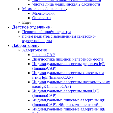
Чистка лица медицинская 2 сложности
Маммология / онкология
Маммология
Онкология
Еще
Детское отделение
Первичный приём педиатра
прием педиатра с заполнением санаторно-
курортной карты
Лаборатория
Аллергология
Immuno CAP
Диагностика пищевой непереносимости
Индивидуальные аллергены деревьев IgE
(ImmunoCAP)
Индивидуальные аллергены животных и
птиц IgE (ImmunoCAP)
Индивидуальные аллергены насекомых и их
ядовIgE (ImmunoCAP)
Индивидуальные аллергены пыли IgE
(ImmunoCAP)
Индивидуальные пищевые аллергены IgE
(ImmunoCAP): Яйцо и компоненты яйца
Индивидуальные пищевые аллергены IgE: