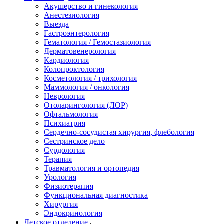
Акушерство и гинекология
Анестезиология
Выезда
Гастроэнтерология
Гематология / Гемостазиология
Дерматовенерология
Кардиология
Колопроктология
Косметология / трихология
Маммология / онкология
Неврология
Отоларингология (ЛОР)
Офтальмология
Психиатрия
Сердечно-сосудистая хирургия, флебология
Сестринское дело
Сурдология
Терапия
Травматология и ортопедия
Урология
Физиотерапия
Функциональная диагностика
Хирургия
Эндокринология
Детское отделение