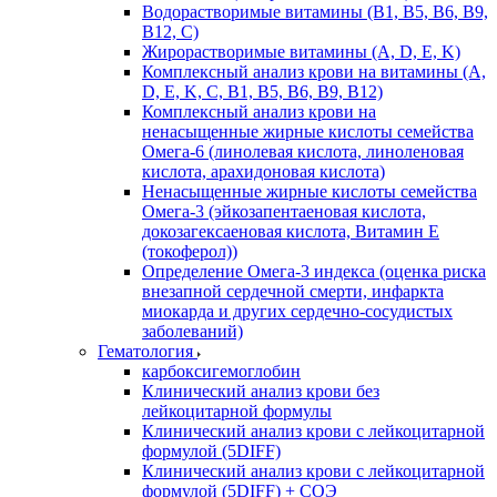
Водорастворимые витамины (B1, B5, B6, В9,
В12, С)
Жирорастворимые витамины (A, D, E, K)
Комплексный анализ крови на витамины (A,
D, E, K, C, B1, B5, B6, В9, B12)
Комплексный анализ крови на
ненасыщенные жирные кислоты семейства
Омега-6 (линолевая кислота, линоленовая
кислота, арахидоновая кислота)
Ненасыщенные жирные кислоты семейства
Омега-3 (эйкозапентаеновая кислота,
докозагексаеновая кислота, Витамин E
(токоферол))
Определение Омега-3 индекса (оценка риска
внезапной сердечной смерти, инфаркта
миокарда и других сердечно-сосудистых
заболеваний)
Гематология
карбоксигемоглобин
Клинический анализ крови без
лейкоцитарной формулы
Клинический анализ крови с лейкоцитарной
формулой (5DIFF)
Клинический анализ крови с лейкоцитарной
формулой (5DIFF) + СОЭ