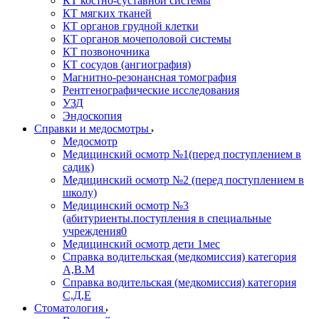
КТ костно-суставной системы
КТ мягких тканей
КТ органов грудной клетки
КТ органов мочеполовой системы
КТ позвоночника
КТ сосудов (ангиография)
Магнитно-резонансная томография
Рентгенографические исследования
УЗД
Эндоскопия
Справки и медосмотры
Медосмотр
Медицинский осмотр №1(перед поступлением в
садик)
Медицинский осмотр №2 (перед поступлением в
школу)
Медицинский осмотр №3
(абитуриенты.поступления в специальные
учреждения0
Медицинский осмотр дети 1мес
Справка водительская (медкомиссия) категория
А,В.М
Справка водительская (медкомиссия) категория
С,Д,Е
Стоматология