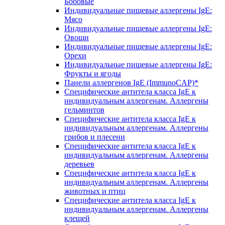
Бобовые
Индивидуальные пищевые аллергены IgE:
Мясо
Индивидуальные пищевые аллергены IgE:
Овощи
Индивидуальные пищевые аллергены IgE:
Орехи
Индивидуальные пищевые аллергены IgE:
Фрукты и ягоды
Панели аллергенов IgE (ImmunoCAP)*
Специфические антитела класса IgE к
индивидуальным аллергенам. Аллергены
гельминтов
Специфические антитела класса IgE к
индивидуальным аллергенам. Аллергены
грибов и плесени
Специфические антитела класса IgE к
индивидуальным аллергенам. Аллергены
деревьев
Специфические антитела класса IgE к
индивидуальным аллергенам. Аллергены
животных и птиц
Специфические антитела класса IgE к
индивидуальным аллергенам. Аллергены
клещей