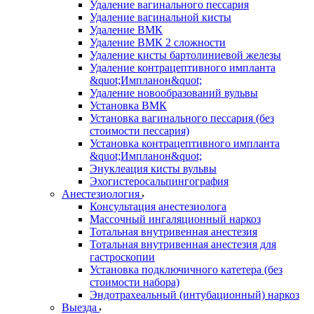
Удаление вагинального пессария
Удаление вагинальной кисты
Удаление ВМК
Удаление ВМК 2 сложности
Удаление кисты бартолиниевой железы
Удаление контрацептивного импланта
&quot;Импланон&quot;
Удаление новообразований вульвы
Установка ВМК
Установка вагинального пессария (без
стоимости пессария)
Установка контрацептивного импланта
&quot;Импланон&quot;
Энуклеация кисты вульвы
Эхогистеросальпингография
Анестезиология
Консультация анестезиолога
Массочный ингаляционный наркоз
Тотальная внутривенная анестезия
Тотальная внутривенная анестезия для
гастроскопии
Установка подключичного катетера (без
стоимости набора)
Эндотрахеальный (интубационный) наркоз
Выезда