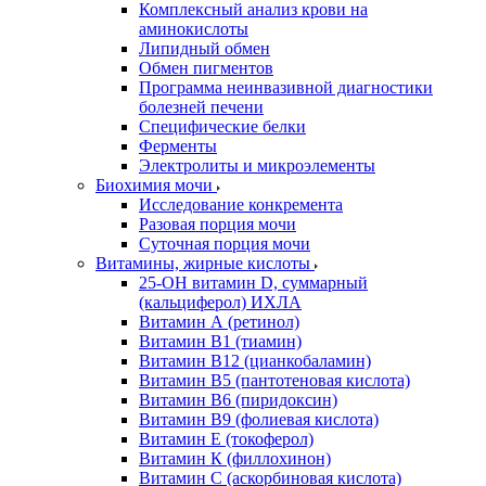
Комплексный анализ крови на
аминокислоты
Липидный обмен
Обмен пигментов
Программа неинвазивной диагностики
болезней печени
Специфические белки
Ферменты
Электролиты и микроэлементы
Биохимия мочи
Исследование конкремента
Разовая порция мочи
Суточная порция мочи
Витамины, жирные кислоты
25-OH витамин D, суммарный
(кальциферол) ИХЛА
Витамин А (ретинол)
Витамин В1 (тиамин)
Витамин В12 (цианкобаламин)
Витамин В5 (пантотеновая кислота)
Витамин В6 (пиридоксин)
Витамин В9 (фолиевая кислота)
Витамин Е (токоферол)
Витамин К (филлохинон)
Витамин С (аскорбиновая кислота)