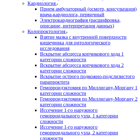
Кардиология
Прием амбулаторный (осмотр, консультация)
врача-кардиолога, первичный
Электрокардиография (расшифровка,
описание, интерпретация данных)
Колопроктология
Взятие мазка с внутренней поверхности
кишечника для цитологического
исследования
Вскрытие абсцесса копчикового хода 1
категории сложности
Вскрытие абсцесса копчикового хода 2
категории сложности
Вскрытие острого подкожно-подслизистого
парапроктита
Геморроидэктомия по Миллигану-Моргану 1
категории сложности
Геморроидэктомия по Миллигану-Моргану 2
категории сложности
Иссечение 1-го наружного
геморроидального узла, 1 категории
сложности
Иссечение 1-го наружного
геморроидального узла, 2 категории
сложности