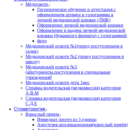
Медосмотр
Гигиеническое обучение и аттестация с
оформлением штампа и голограммы в
личной медицинской книжке (ЛМК)
Оформление личной медицинской книжки
Оформление и выдача личной медицинской
книжки (бумажного формата) с голограммой
фото
Медицинский осмотр №1(перед поступлением в
садик)
Медицинский осмотр №2 (перед поступлением в
школу)
Медицинский осмотр №3
(абитуриенты.поступления в специальные
учреждения0
Медицинский осмотр дети 1мес
Справка водительская (медкомиссия) категория
А,В.М
Справка водительская (медкомиссия) категория
С,Д,Е
Стоматология
Взрослый прием
Иммедиат протез из 3 единиц
Анестезия аппликационная(взрослый приём)
Анестезия