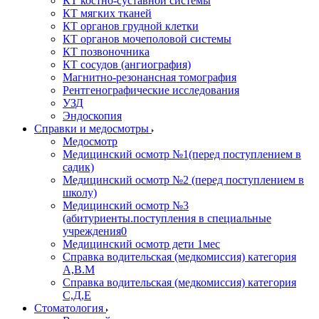
КТ костно-суставной системы
КТ мягких тканей
КТ органов грудной клетки
КТ органов мочеполовой системы
КТ позвоночника
КТ сосудов (ангиография)
Магнитно-резонансная томография
Рентгенографические исследования
УЗД
Эндоскопия
Справки и медосмотры
Медосмотр
Медицинский осмотр №1(перед поступлением в
садик)
Медицинский осмотр №2 (перед поступлением в
школу)
Медицинский осмотр №3
(абитуриенты.поступления в специальные
учреждения0
Медицинский осмотр дети 1мес
Справка водительская (медкомиссия) категория
А,В.М
Справка водительская (медкомиссия) категория
С,Д,Е
Стоматология