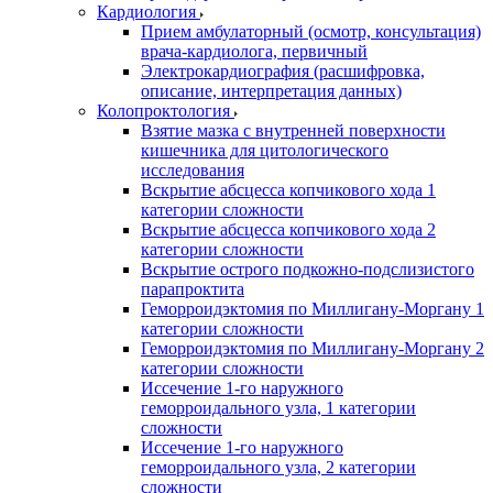
Кардиология
Прием амбулаторный (осмотр, консультация)
врача-кардиолога, первичный
Электрокардиография (расшифровка,
описание, интерпретация данных)
Колопроктология
Взятие мазка с внутренней поверхности
кишечника для цитологического
исследования
Вскрытие абсцесса копчикового хода 1
категории сложности
Вскрытие абсцесса копчикового хода 2
категории сложности
Вскрытие острого подкожно-подслизистого
парапроктита
Геморроидэктомия по Миллигану-Моргану 1
категории сложности
Геморроидэктомия по Миллигану-Моргану 2
категории сложности
Иссечение 1-го наружного
геморроидального узла, 1 категории
сложности
Иссечение 1-го наружного
геморроидального узла, 2 категории
сложности