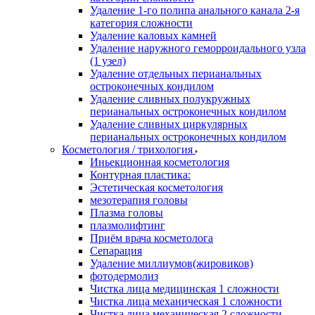
Удаление 1-го полипа анального канала 2-я
категория сложности
Удаление каловых камней
Удаление наружного геморроидального узла
(1 узел)
Удаление отдельных перианальных
остроконечных кондилом
Удаление сливных полукружных
перианальных остроконечных кондилом
Удаление сливных циркулярных
перианальных остроконечных кондилом
Косметология / трихология
Иньекционная косметология
Контурная пластика:
Эстетическая косметология
мезотерапия головы
Плазма головы
плазмолифтинг
Приём врача косметолога
Сепарация
Удаление миллиумов(жировиков)
фотодермолиз
Чистка лица медицинская 1 сложности
Чистка лица механическая 1 сложности
Чистка лица механическая 2 сложности