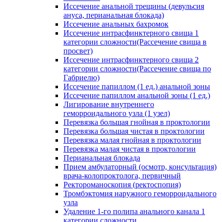
Иссечение анальной трещины (девульсия
ануса, перианальная блокада)
Иссечение анальных бахромок
Иссечение интрасфинктерного свища 1
категории сложности(Рассечение свища в
просвет)
Иссечение интрасфинктерного свища 2
категории сложности(Рассечение свища по
Габриелю)
Иссечение папиллом (1 ед.) анальной зоны
Иссечение папиллом анальной зоны (1 ед.)
Лигирование внутреннего
геморроидального узла (1 узел)
Перевязка большая гнойная в проктологии
Перевязка большая чистая в проктологии
Перевязка малая гнойная в проктологии
Перевязка малая чистая в проктологии
Перианальная блокада
Прием амбулаторный (осмотр, консультация)
врача-колопроктолога, первичный
Ректороманоскопия (ректоспопия)
Тромбэктомия наружного геморроидального
узла
Удаление 1-го полипа анального канала 1
категории сложности