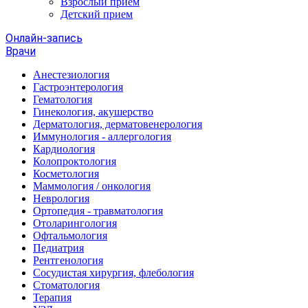
Взрослый прием
Детский прием
Онлайн-запись
Врачи
Анестезиология
Гастроэнтерология
Гематология
Гинекология, акушерство
Дерматология, дерматовенерология
Иммунология - аллергология
Кардиология
Колопроктология
Косметология
Маммология / онкология
Неврология
Ортопедия - травматология
Отоларингология
Офтальмология
Педиатрия
Рентгенология
Сосудистая хирургия, флебология
Стоматология
Терапия