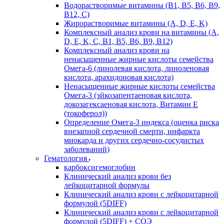
Водорастворимые витамины (B1, B5, B6, В9,
В12, С)
Жирорастворимые витамины (A, D, E, K)
Комплексный анализ крови на витамины (A,
D, E, K, C, B1, B5, B6, В9, B12)
Комплексный анализ крови на
ненасыщенные жирные кислоты семейства
Омега-6 (линолевая кислота, линоленовая
кислота, арахидоновая кислота)
Ненасыщенные жирные кислоты семейства
Омега-3 (эйкозапентаеновая кислота,
докозагексаеновая кислота, Витамин E
(токоферол))
Определение Омега-3 индекса (оценка риска
внезапной сердечной смерти, инфаркта
миокарда и других сердечно-сосудистых
заболеваний)
Гематология
карбоксигемоглобин
Клинический анализ крови без
лейкоцитарной формулы
Клинический анализ крови с лейкоцитарной
формулой (5DIFF)
Клинический анализ крови с лейкоцитарной
формулой (5DIFF) + СОЭ