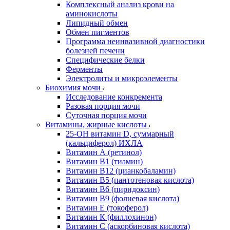
Комплексный анализ крови на
аминокислоты
Липидный обмен
Обмен пигментов
Программа неинвазивной диагностики
болезней печени
Специфические белки
Ферменты
Электролиты и микроэлементы
Биохимия мочи
Исследование конкремента
Разовая порция мочи
Суточная порция мочи
Витамины, жирные кислоты
25-OH витамин D, суммарный
(кальциферол) ИХЛА
Витамин А (ретинол)
Витамин В1 (тиамин)
Витамин В12 (цианкобаламин)
Витамин В5 (пантотеновая кислота)
Витамин В6 (пиридоксин)
Витамин В9 (фолиевая кислота)
Витамин Е (токоферол)
Витамин К (филлохинон)
Витамин С (аскорбиновая кислота)