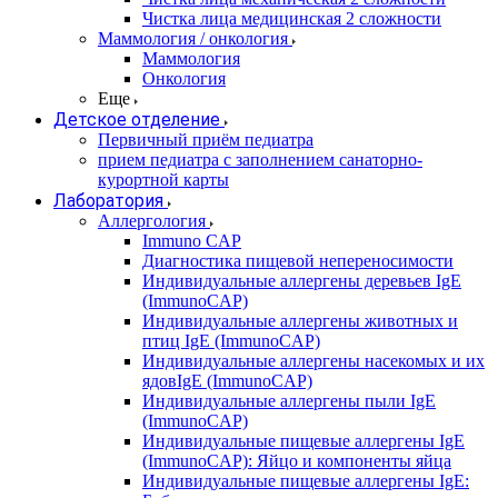
Чистка лица медицинская 2 сложности
Маммология / онкология
Маммология
Онкология
Еще
Детское отделение
Первичный приём педиатра
прием педиатра с заполнением санаторно-
курортной карты
Лаборатория
Аллергология
Immuno CAP
Диагностика пищевой непереносимости
Индивидуальные аллергены деревьев IgE
(ImmunoCAP)
Индивидуальные аллергены животных и
птиц IgE (ImmunoCAP)
Индивидуальные аллергены насекомых и их
ядовIgE (ImmunoCAP)
Индивидуальные аллергены пыли IgE
(ImmunoCAP)
Индивидуальные пищевые аллергены IgE
(ImmunoCAP): Яйцо и компоненты яйца
Индивидуальные пищевые аллергены IgE: