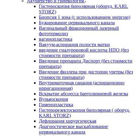
Акушерство и гинекология
Гистероскопия биполярная (оборуд. KARL
STORZ)
Биопсия 1 зона (с использованием энергии)
Бужирование цервикального канала
Вагинальный фракционный лазерный
фототермолиз
вагинопластика
Вакуум-аспирация полости матки
введение гиалуроновой кислоты НПО (без
стоимости препарата)
Введение препарата Диспорт (без стоимости
препарата)
Введение филлера при дистопии уретры (без
стоимости препарата)
Внутриматочная санация (аспирационно
ирригационная)
Вскрытие абсцесса бартолиниевой железы
Вульвоскопия
Гименопластика
Гистерорезектоскопия биполярная ( оборуд.
KARL STORZ)
Дефлорация хирургическая
Диагностическое выскабливание
цервикального канала