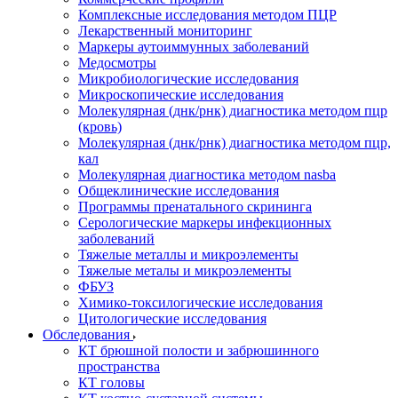
Комплексные исследования методом ПЦР
Лекарственный мониторинг
Маркеры аутоиммунных заболеваний
Медосмотры
Микробиологические исследования
Микроскопические исследования
Молекулярная (днк/рнк) диагностика методом пцр
(кровь)
Молекулярная (днк/рнк) диагностика методом пцр,
кал
Молекулярная диагностика методом nasba
Общеклинические исследования
Программы пренатального скрининга
Серологические маркеры инфекционных
заболеваний
Тяжелые металлы и микроэлементы
Тяжелые металы и микроэлементы
ФБУЗ
Химико-токсилогические исследования
Цитологические исследования
Обследования
КТ брюшной полости и забрюшинного
пространства
КТ головы