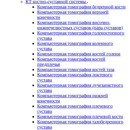
КТ костно-суставной системы
Компьютерная томография бедренной кости
Компьютерная томография верхней
конечности
Компьютерная томография височно-
нижнечелюстных суставов (пара суставов)
Компьютерная томография голеностопного
сустава
Компьютерная томография коленного
сустава
Компьютерная томография костей голени
Компьютерная томография костей
предплечья
Компьютерная томография костей таза
Компьютерная томография локтевого
сустава
Компьютерная томография лучезапястного
сустава
Компьютерная томография нижней
конечности
Компьютерная томография плечевого
сустава
Компьютерная томография плечевой кости
Компьютерная томография тазобедренного
сустава