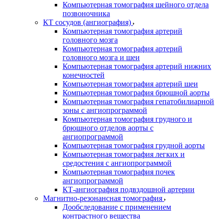
Компьютерная томография шейного отдела
позвоночника
КТ сосудов (ангиография)
Компьютерная томография артерий
головного мозга
Компьютерная томография артерий
головного мозга и шеи
Компьютерная томография артерий нижних
конечностей
Компьютерная томография артерий шеи
Компьютерная томография брюшной аорты
Компьютерная томография гепатобилиарной
зоны с ангиопрограммой
Компьютерная томография грудного и
брюшного отделов аорты с
ангиопрограммой
Компьютерная томография грудной аорты
Компьютерная томография легких и
средостения с ангиопрограммой
Компьютерная томография почек
ангиопрограммой
КТ-ангиография подвздошной артерии
Магнитно-резонансная томография
Дообследование с применением
контрастного вещества