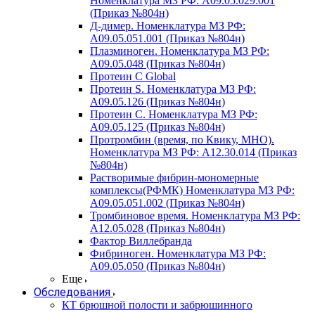
Номенклатура МЗ РФ: A09.05.029.001
(Приказ №804н)
Д-димер. Номенклатура МЗ РФ:
A09.05.051.001 (Приказ №804н)
Плазминоген. Номенклатура МЗ РФ:
A09.05.048 (Приказ №804н)
Протеин C Global
Протеин S. Номенклатура МЗ РФ:
A09.05.126 (Приказ №804н)
Протеин С. Номенклатура МЗ РФ:
A09.05.125 (Приказ №804н)
Протромбин (время, по Квику, МНО).
Номенклатура МЗ РФ: A12.30.014 (Приказ
№804н)
Растворимые фибрин-мономерные
комплексы(РФМК) Номенклатура МЗ РФ:
A09.05.051.002 (Приказ №804н)
Тромбиновое время. Номенклатура МЗ РФ:
A12.05.028 (Приказ №804н)
Фактор Виллебранда
Фибриноген. Номенклатура МЗ РФ:
A09.05.050 (Приказ №804н)
Еще
Обследования
КТ брюшной полости и забрюшинного