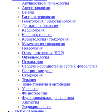
Акушерство и гинекология
Анестезиология
Выезда
Гастроэнтерология
Гематология / Гемостазиология
Дерматовенерология
Кардиология
Колопроктология
Косметология / трихология
Маммология / онкология
Неврология
Отоларингология (ЛОР)
Офтальмология
Психиатрия
Сердечно-сосудистая хирургия, флебология
Сестринское дело
Сурдология
Терапия
Травматология и ортопедия
Урология
Физиотерапия
Функциональная диагностика
Хирургия
Эндокринология
Детское отделение