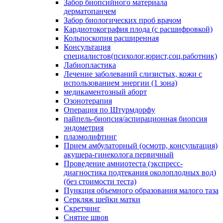
Забор биопсийного материала
дерматопанчем
Забор биологических проб врачом
Кардиотокография плода (с расшифровкой)
Кольпоскопия расширенная
Консультация
специалистов(психолог,юрист,соц.работник)
Лабиопластика
Лечение заболеваний слизистых, кожи с
использованием энергии (1 зона)
медикаментозный аборт
Озонотерапия
Операция по Штурмдорфу
пайпель-биопсия/аспирационная биопсия
эндометрия
плазмолифтинг
Прием амбулаторный (осмотр, консультация)
акушера-гинеколога первичный
Проведение амниотеста (экспресс-
диагностика подтекания околоплодных вод)
(без стоимости теста)
Пункция объемного образования малого таза
Серкляж шейки матки
Скретчинг
Снятие швов