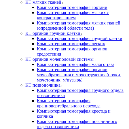
КТ мягких тканей
Компьютерная томография гортани
Компьютерная томография мягких с
контрастированием
Компьютерная томография мягких тканей
(определенной области тела)
КТ органов грудной клетки
Компьютерная томография грудной клетки
Компьютерная томография легких
Компьютерная томография органов
средостения
КТ органов мочеполовой системы
Компьютерная томография малого таза
Компьютерная томография органов
мочеобразования и мочеотделения (почки,
мочеточник, м/пузырь)
КТ позвоночника
Компьютерная томография грудного отдела
позвоночника
Компьютерная томография
краниовертебрального перехода
Компьютерная томография крестца и
копчика
Компьютерная томография поясничного
отдела позвоночника