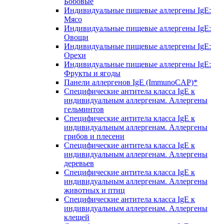
Бобовые
Индивидуальные пищевые аллергены IgE:
Мясо
Индивидуальные пищевые аллергены IgE:
Овощи
Индивидуальные пищевые аллергены IgE:
Орехи
Индивидуальные пищевые аллергены IgE:
Фрукты и ягоды
Панели аллергенов IgE (ImmunoCAP)*
Специфические антитела класса IgE к
индивидуальным аллергенам. Аллергены
гельминтов
Специфические антитела класса IgE к
индивидуальным аллергенам. Аллергены
грибов и плесени
Специфические антитела класса IgE к
индивидуальным аллергенам. Аллергены
деревьев
Специфические антитела класса IgE к
индивидуальным аллергенам. Аллергены
животных и птиц
Специфические антитела класса IgE к
индивидуальным аллергенам. Аллергены
клещей