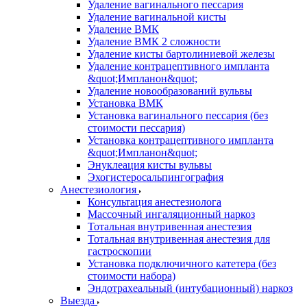
Удаление вагинального пессария
Удаление вагинальной кисты
Удаление ВМК
Удаление ВМК 2 сложности
Удаление кисты бартолиниевой железы
Удаление контрацептивного импланта
&quot;Импланон&quot;
Удаление новообразований вульвы
Установка ВМК
Установка вагинального пессария (без
стоимости пессария)
Установка контрацептивного импланта
&quot;Импланон&quot;
Энуклеация кисты вульвы
Эхогистеросальпингография
Анестезиология
Консультация анестезиолога
Массочный ингаляционный наркоз
Тотальная внутривенная анестезия
Тотальная внутривенная анестезия для
гастроскопии
Установка подключичного катетера (без
стоимости набора)
Эндотрахеальный (интубационный) наркоз
Выезда