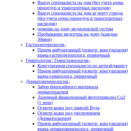
Выезд специалиста на дом (без учета цены
процедур и транспортных расходов)
Выезд специалиста на дом за черту города
(без учета цены процедур и транспортных
расходов)
помощь на дому медицинской сестры
Пребывание медсетры на дому (каждые
30мин)
Гастроэнтерология
Прием амбулаторный (осмотр, консультация)
врача-гастроэнтеролога, первичный
Гематология / Гемостазиология
Консультация специалиста по антиэйджингу
Прием амбулаторный (осмотр, консультация)
врача-гематолога, первичный
Дерматовенерология
Забор биопсийного материала
дерматопанчем
Лазерный фракционный фототермолиз Со2
(1 зона)
Осмотр кожи под лампой Вуда
Осмотр кожи под увеличением
(Дерматоскопия)
Прием амбулаторный (осмотр, консультация)
врача-дерматовенеролога, первичный