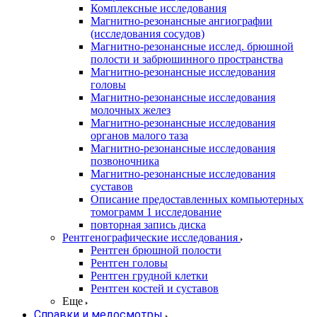
Комплексные исследования
Магнитно-резонансные ангиографии
(исследования сосудов)
Магнитно-резонансные исслед. брюшной
полости и забрюшинного пространства
Магнитно-резонансные исследования
головы
Магнитно-резонансные исследования
молочных желез
Магнитно-резонансные исследования
органов малого таза
Магнитно-резонансные исследования
позвоночника
Магнитно-резонансные исследования
суставов
Описание предоставленных компьютерных
томограмм 1 исследование
повторная запись диска
Рентгенографические исследования
Рентген брюшной полости
Рентген головы
Рентген грудной клетки
Рентген костей и суставов
Еще
Справки и медосмотры