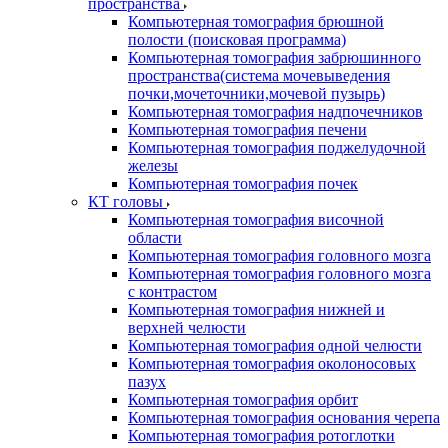
пространства
Компьютерная томография брюшной
полости (поисковая программа)
Компьютерная томография забрюшинного
пространства(система мочевыведения
почки,мочеточники,мочевой пузырь)
Компьютерная томография надпочечников
Компьютерная томография печени
Компьютерная томография поджелудочной
железы
Компьютерная томография почек
КТ головы
Компьютерная томография височной
области
Компьютерная томография головного мозга
Компьютерная томография головного мозга
с контрастом
Компьютерная томография нижней и
верхней челюсти
Компьютерная томография одной челюсти
Компьютерная томография околоносовых
пазух
Компьютерная томография орбит
Компьютерная томография основания черепа
Компьютерная томография ротоглотки