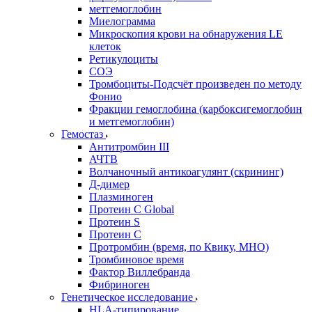
метгемоглобин
Миелограмма
Микроскопия крови на обнаружения LE
клеток
Ретикулоциты
СОЭ
Тромбоциты-Подсчёт произведен по методу
Фонио
Фракции гемоглобина (карбоксигемоглобин
и метгемоглобин)
Гемостаз
Антитромбин III
АЧТВ
Волчаночный антикоагулянт (скрининг)
Д-димер
Плазминоген
Протеин C Global
Протеин S
Протеин С
Протромбин (время, по Квику, МНО)
Тромбиновое время
Фактор Виллебранда
Фибриноген
Генетическое исследование
HLA-типирование