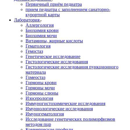
Первичный приём педиатра
прием педиатра с заполнением санаторно-
курортной карты
Лаборатория
Аллергология
Биохимия крови
Биохимия мочи
Витамины, жирные кислоты
Гематология
Гемостаз
Генетическое исследование
Гистологические исследования
Гистологические исследования пункционного
материала
Гомеостаз
Гормоны крови
Гормоны мочи
Гормоны слюны
Изосерология
Иммуногистохимические исследования
Имуннологические исследования
Имуногематология
Исследование генетических полиморфизмов
методом пцр
Коммерческие профили