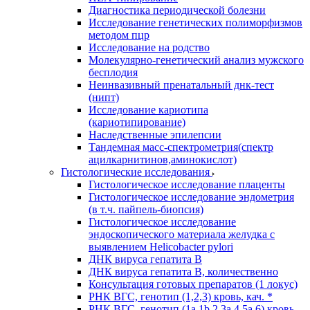
Диагностика периодической болезни
Исследование генетических полиморфизмов
методом пцр
Исследование на родство
Молекулярно-генетический анализ мужского
бесплодия
Неинвазивный пренатальный днк-тест
(нипт)
Исследование кариотипа
(кариотипирование)
Наследственные эпилепсии
Тандемная масс-спектрометрия(спектр
ацилкарнитинов,аминокислот)
Гистологические исследования
Гистологическое исследование плаценты
Гистологическое исследование эндометрия
(в т.ч. пайпель-биопсия)
Гистологическое исследование
эндоскопического материала желудка с
выявлением Helicobacter pylori
ДНК вируса гепатита B
ДНК вируса гепатита B, количественно
Консультация готовых препаратов (1 локус)
РНК ВГC, генотип (1,2,3) кровь, кач. *
РНК ВГC, генотип (1a,1b,2,3a,4,5a,6) кровь,