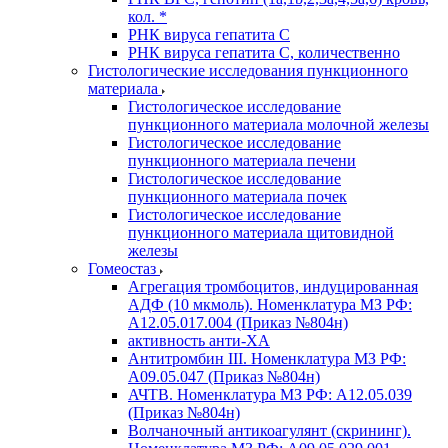
кол. *
РНК вируса гепатита C
РНК вируса гепатита C, количественно
Гистологические исследования пункционного
материала
Гистологическое исследование
пункционного материала молочной железы
Гистологическое исследование
пункционного материала печени
Гистологическое исследование
пункционного материала почек
Гистологическое исследование
пункционного материала щитовидной
железы
Гомеостаз
Агрегация тромбоцитов, индуцированная
АДФ (10 мкмоль). Номенклатура МЗ РФ:
A12.05.017.004 (Приказ №804н)
активность анти-ХА
Антитромбин III. Номенклатура МЗ РФ:
A09.05.047 (Приказ №804н)
АЧТВ. Номенклатура МЗ РФ: A12.05.039
(Приказ №804н)
Волчаночный антикоагулянт (скрининг).