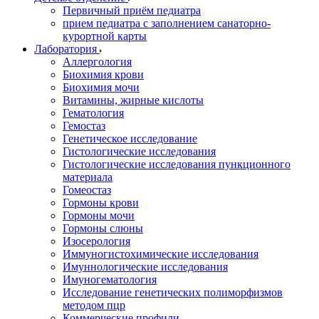
Первичный приём педиатра
прием педиатра с заполнением санаторно-
курортной карты
Лаборатория
Аллергология
Биохимия крови
Биохимия мочи
Витамины, жирные кислоты
Гематология
Гемостаз
Генетическое исследование
Гистологические исследования
Гистологические исследования пункционного
материала
Гомеостаз
Гормоны крови
Гормоны мочи
Гормоны слюны
Изосерология
Иммуногистохимические исследования
Имуннологические исследования
Имуногематология
Исследование генетических полиморфизмов
методом пцр
Коммерческие профили