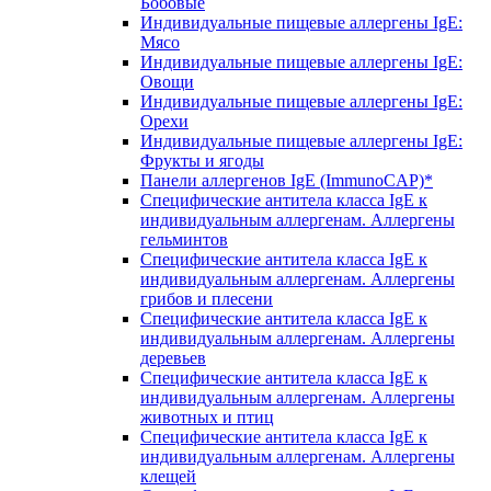
Бобовые
Индивидуальные пищевые аллергены IgE:
Мясо
Индивидуальные пищевые аллергены IgE:
Овощи
Индивидуальные пищевые аллергены IgE:
Орехи
Индивидуальные пищевые аллергены IgE:
Фрукты и ягоды
Панели аллергенов IgE (ImmunoCAP)*
Специфические антитела класса IgE к
индивидуальным аллергенам. Аллергены
гельминтов
Специфические антитела класса IgE к
индивидуальным аллергенам. Аллергены
грибов и плесени
Специфические антитела класса IgE к
индивидуальным аллергенам. Аллергены
деревьев
Специфические антитела класса IgE к
индивидуальным аллергенам. Аллергены
животных и птиц
Специфические антитела класса IgE к
индивидуальным аллергенам. Аллергены
клещей