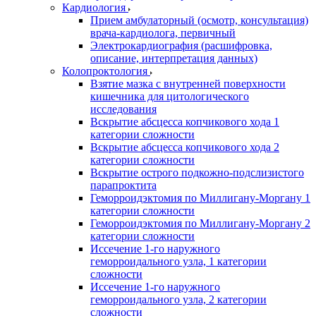
Кардиология
Прием амбулаторный (осмотр, консультация)
врача-кардиолога, первичный
Электрокардиография (расшифровка,
описание, интерпретация данных)
Колопроктология
Взятие мазка с внутренней поверхности
кишечника для цитологического
исследования
Вскрытие абсцесса копчикового хода 1
категории сложности
Вскрытие абсцесса копчикового хода 2
категории сложности
Вскрытие острого подкожно-подслизистого
парапроктита
Геморроидэктомия по Миллигану-Моргану 1
категории сложности
Геморроидэктомия по Миллигану-Моргану 2
категории сложности
Иссечение 1-го наружного
геморроидального узла, 1 категории
сложности
Иссечение 1-го наружного
геморроидального узла, 2 категории
сложности