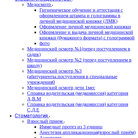
Медосмотр
Гигиеническое обучение и аттестация с
оформлением штампа и голограммы в
личной медицинской книжке (ЛМК)
Оформление личной медицинской книжки
Оформление и выдача личной медицинской
книжки (бумажного формата) с голограммой
фото
Медицинский осмотр №1(перед поступлением в
садик)
Медицинский осмотр №2 (перед поступлением в
школу)
Медицинский осмотр №3
(абитуриенты.поступления в специальные
учреждения0
Медицинский осмотр дети 1мес
Справка водительская (медкомиссия) категория
А,В.М
Справка водительская (медкомиссия) категория
С,Д,Е
Стоматология
Взрослый прием
Иммедиат протез из 3 единиц
Анестезия аппликационная(взрослый приём)
Анестезия