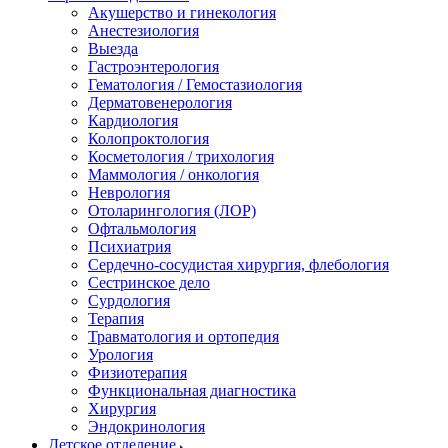
Акушерство и гинекология
Анестезиология
Выезда
Гастроэнтерология
Гематология / Гемостазиология
Дерматовенерология
Кардиология
Колопроктология
Косметология / трихология
Маммология / онкология
Неврология
Отоларингология (ЛОР)
Офтальмология
Психиатрия
Сердечно-сосудистая хирургия, флебология
Сестринское дело
Сурдология
Терапия
Травматология и ортопедия
Урология
Физиотерапия
Функциональная диагностика
Хирургия
Эндокринология
Детское отделение