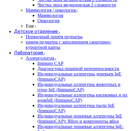
Чистка лица медицинская 2 сложности
Маммология / онкология
Маммология
Онкология
Еще
Детское отделение
Первичный приём педиатра
прием педиатра с заполнением санаторно-
курортной карты
Лаборатория
Аллергология
Immuno CAP
Диагностика пищевой непереносимости
Индивидуальные аллергены деревьев IgE
(ImmunoCAP)
Индивидуальные аллергены животных и
птиц IgE (ImmunoCAP)
Индивидуальные аллергены насекомых и их
ядовIgE (ImmunoCAP)
Индивидуальные аллергены пыли IgE
(ImmunoCAP)
Индивидуальные пищевые аллергены IgE
(ImmunoCAP): Яйцо и компоненты яйца
Индивидуальные пищевые аллергены IgE: