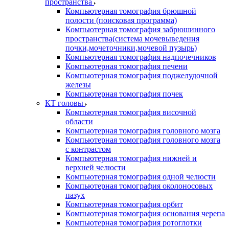
пространства
Компьютерная томография брюшной
полости (поисковая программа)
Компьютерная томография забрюшинного
пространства(система мочевыведения
почки,мочеточники,мочевой пузырь)
Компьютерная томография надпочечников
Компьютерная томография печени
Компьютерная томография поджелудочной
железы
Компьютерная томография почек
КТ головы
Компьютерная томография височной
области
Компьютерная томография головного мозга
Компьютерная томография головного мозга
с контрастом
Компьютерная томография нижней и
верхней челюсти
Компьютерная томография одной челюсти
Компьютерная томография околоносовых
пазух
Компьютерная томография орбит
Компьютерная томография основания черепа
Компьютерная томография ротоглотки