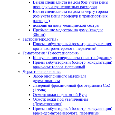
Выезд специалиста на дом (без учета цены
процедур и транспортных расходов)
Выезд специалиста на дом за черту города
(без учета цены процедур и транспортных
расходов)
помощь на дому медицинской сестры
Пребывание медсетры на дому (каждые
30мин)
Гастроэнтерология
Прием амбулаторный (осмотр, консультация)
врача-гастроэнтеролога, первичный
Гематология / Гемостазиология
Консультация специалиста по антиэйджингу
Прием амбулаторный (осмотр, консультация)
врача-гематолога, первичный
Дерматовенерология
Забор биопсийного материала
дерматопанчем
Лазерный фракционный фототермолиз Со2
(1 зона)
Осмотр кожи под лампой Вуда
Осмотр кожи под увеличением
(Дерматоскопия)
Прием амбулаторный (осмотр, консультация)
врача-дерматовенеролога, первичный