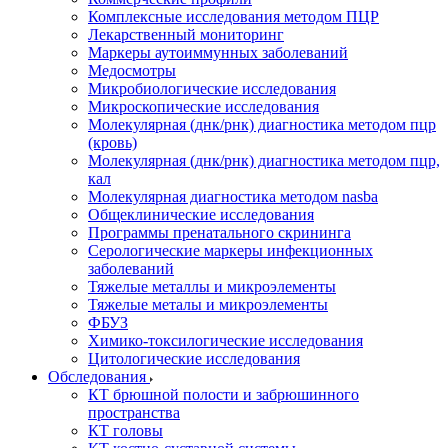
Комплексные исследования методом ПЦР
Лекарственный мониторинг
Маркеры аутоиммунных заболеваний
Медосмотры
Микробиологические исследования
Микроскопические исследования
Молекулярная (днк/рнк) диагностика методом пцр
(кровь)
Молекулярная (днк/рнк) диагностика методом пцр,
кал
Молекулярная диагностика методом nasba
Общеклинические исследования
Программы пренатального скрининга
Серологические маркеры инфекционных
заболеваний
Тяжелые металлы и микроэлементы
Тяжелые металы и микроэлементы
ФБУЗ
Химико-токсилогические исследования
Цитологические исследования
Обследования
КТ брюшной полости и забрюшинного
пространства
КТ головы