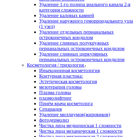
Удаление 1-го полипа анального канала 2-я
категория сложности
Удаление каловых камней
Удаление наружного геморроидального узла
(1 узел)
Удаление отдельных перианальных
остроконечных кондилом
Удаление сливных полукружных
перианальных остроконечных кондилом
Удаление сливных циркулярных
перианальных остроконечных кондилом
Косметология / трихология
Иньекционная косметология
Контурная пластика:
Эстетическая косметология
мезотерапия головы
Плазма головы
плазмолифтинг
Приём врача косметолога
Сепарация
Удаление миллиумов(жировиков)
фотодермолиз
Чистка лица медицинская 1 сложности
Чистка лица механическая 1 сложности
Чистка лица механическая 2 сложности