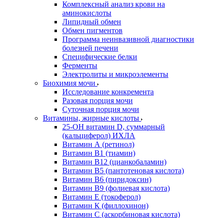
Комплексный анализ крови на
аминокислоты
Липидный обмен
Обмен пигментов
Программа неинвазивной диагностики
болезней печени
Специфические белки
Ферменты
Электролиты и микроэлементы
Биохимия мочи
Исследование конкремента
Разовая порция мочи
Суточная порция мочи
Витамины, жирные кислоты
25-OH витамин D, суммарный
(кальциферол) ИХЛА
Витамин А (ретинол)
Витамин В1 (тиамин)
Витамин В12 (цианкобаламин)
Витамин В5 (пантотеновая кислота)
Витамин В6 (пиридоксин)
Витамин В9 (фолиевая кислота)
Витамин Е (токоферол)
Витамин К (филлохинон)
Витамин С (аскорбиновая кислота)