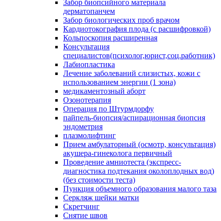
Забор биопсийного материала
дерматопанчем
Забор биологических проб врачом
Кардиотокография плода (с расшифровкой)
Кольпоскопия расширенная
Консультация
специалистов(психолог,юрист,соц.работник)
Лабиопластика
Лечение заболеваний слизистых, кожи с
использованием энергии (1 зона)
медикаментозный аборт
Озонотерапия
Операция по Штурмдорфу
пайпель-биопсия/аспирационная биопсия
эндометрия
плазмолифтинг
Прием амбулаторный (осмотр, консультация)
акушера-гинеколога первичный
Проведение амниотеста (экспресс-
диагностика подтекания околоплодных вод)
(без стоимости теста)
Пункция объемного образования малого таза
Серкляж шейки матки
Скретчинг
Снятие швов