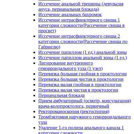
Иссечение анальной трещины (девульсия
ануса, перианальная блокада)
Иссечение анальных бахромок
Иссечение интрасфинктерного свища 1
категории сложности(Рассечение свища в
просвет)
Иссечение интрасфинктерного свища 2
категории сложности(Рассечение свища по
Габриелю)
Иссечение папиллом (1 ед.) анальной зоны
Иссечение папиллом анальной зоны (1 ед.)
Лигирование внутреннего
геморроидального узла (1 узел)
Перевязка большая гнойная в проктологии
Перевязка большая чистая в проктологии
Перевязка малая гнойная в проктологии
Перевязка малая чистая в проктологии
Перианальная блокада
Прием амбулаторный (осмотр, консультация)
врача-колопроктолога, первичный
Ректороманоскопия (ректоспопия)
Тромбэктомия наружного геморроидального
узла
Удаление 1-го полипа анального канала 1
категории сложности