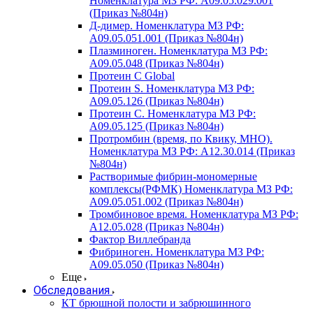
Номенклатура МЗ РФ: A09.05.029.001
(Приказ №804н)
Д-димер. Номенклатура МЗ РФ:
A09.05.051.001 (Приказ №804н)
Плазминоген. Номенклатура МЗ РФ:
A09.05.048 (Приказ №804н)
Протеин C Global
Протеин S. Номенклатура МЗ РФ:
A09.05.126 (Приказ №804н)
Протеин С. Номенклатура МЗ РФ:
A09.05.125 (Приказ №804н)
Протромбин (время, по Квику, МНО).
Номенклатура МЗ РФ: A12.30.014 (Приказ
№804н)
Растворимые фибрин-мономерные
комплексы(РФМК) Номенклатура МЗ РФ:
A09.05.051.002 (Приказ №804н)
Тромбиновое время. Номенклатура МЗ РФ:
A12.05.028 (Приказ №804н)
Фактор Виллебранда
Фибриноген. Номенклатура МЗ РФ:
A09.05.050 (Приказ №804н)
Еще
Обследования
КТ брюшной полости и забрюшинного