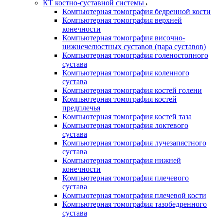
КТ костно-суставной системы
Компьютерная томография бедренной кости
Компьютерная томография верхней
конечности
Компьютерная томография височно-
нижнечелюстных суставов (пара суставов)
Компьютерная томография голеностопного
сустава
Компьютерная томография коленного
сустава
Компьютерная томография костей голени
Компьютерная томография костей
предплечья
Компьютерная томография костей таза
Компьютерная томография локтевого
сустава
Компьютерная томография лучезапястного
сустава
Компьютерная томография нижней
конечности
Компьютерная томография плечевого
сустава
Компьютерная томография плечевой кости
Компьютерная томография тазобедренного
сустава