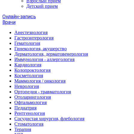
Взрослый прием
Детский прием
Онлайн-запись
Врачи
Анестезиология
Гастроэнтерология
Гематология
Гинекология, акушерство
Дерматология, дерматовенерология
Иммунология - аллергология
Кардиология
Колопроктология
Косметология
Маммология / онкология
Неврология
Ортопедия - травматология
Отоларингология
Офтальмология
Педиатрия
Рентгенология
Сосудистая хирургия, флебология
Стоматология
Терапия