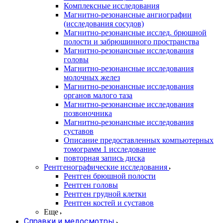
Комплексные исследования
Магнитно-резонансные ангиографии
(исследования сосудов)
Магнитно-резонансные исслед. брюшной
полости и забрюшинного пространства
Магнитно-резонансные исследования
головы
Магнитно-резонансные исследования
молочных желез
Магнитно-резонансные исследования
органов малого таза
Магнитно-резонансные исследования
позвоночника
Магнитно-резонансные исследования
суставов
Описание предоставленных компьютерных
томограмм 1 исследование
повторная запись диска
Рентгенографические исследования
Рентген брюшной полости
Рентген головы
Рентген грудной клетки
Рентген костей и суставов
Еще
Справки и медосмотры