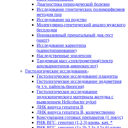
Диагностика периодической болезни
Исследование генетических полиморфизмов
методом пцр
Исследование на родство
Молекулярно-генетический анализ мужского
бесплодия
Неинвазивный пренатальный днк-тест
(нипт)
Исследование кариотипа
(кариотипирование)
Наследственные эпилепсии
Тандемная масс-спектрометрия(спектр
ацилкарнитинов,аминокислот)
Гистологические исследования
Гистологическое исследование плаценты
Гистологическое исследование эндометрия
(в т.ч. пайпель-биопсия)
Гистологическое исследование
эндоскопического материала желудка с
выявлением Helicobacter pylori
ДНК вируса гепатита B
ДНК вируса гепатита B, количественно
Консультация готовых препаратов (1 локус)
РНК ВГC, генотип (1,2,3) кровь, кач. *
РНК ВГC, генотип (1a,1b,2,3a,4,5a,6) кровь,