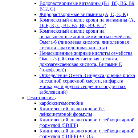
Водорастворимые витамины (B1, B5, B6, В9,
В12, С)
Жирорастворимые витамины (A, D, E, K)
Комплексный анализ крови на витамины (A,
D, E, K, C, B1, B5, B6, В9, B12)
Комплексный анализ крови на
ненасыщенные жирные кислоты семейства
Омега-6 (линолевая кислота, линоленовая
кислота, арахидоновая кислота)
Ненасыщенные жирные кислоты семейства
Омега-3 (эйкозапентаеновая кислота,
докозагексаеновая кислота, Витамин E
(токоферол))
Определение Омега-3 индекса (оценка риска
внезапной сердечной смерти, инфаркта
миокарда и других сердечно-сосудистых
заболеваний)
Гематология
карбоксигемоглобин
Клинический анализ крови без
лейкоцитарной формулы
Клинический анализ крови с лейкоцитарной
формулой (5DIFF)
Клинический анализ крови с лейкоцитарной
формулой (5DIFF) + СОЭ