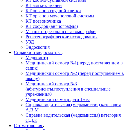
КТ костно-суставной системы
КТ мягких тканей
КТ органов грудной клетки
КТ органов мочеполовой системы
КТ позвоночника
КТ сосудов (ангиография)
Магнитно-резонансная томография
Рентгенографические исследования
УЗД
Эндоскопия
Справки и медосмотры
Медосмотр
Медицинский осмотр №1(перед поступлением в
садик)
Медицинский осмотр №2 (перед поступлением в
школу)
Медицинский осмотр №3
(абитуриенты.поступления в специальные
учреждения0
Медицинский осмотр дети 1мес
Справка водительская (медкомиссия) категория
А,В.М
Справка водительская (медкомиссия) категория
С,Д,Е
Стоматология