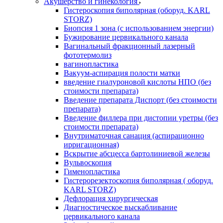
Акушерство и гинекология
Гистероскопия биполярная (оборуд. KARL
STORZ)
Биопсия 1 зона (с использованием энергии)
Бужирование цервикального канала
Вагинальный фракционный лазерный
фототермолиз
вагинопластика
Вакуум-аспирация полости матки
введение гиалуроновой кислоты НПО (без
стоимости препарата)
Введение препарата Диспорт (без стоимости
препарата)
Введение филлера при дистопии уретры (без
стоимости препарата)
Внутриматочная санация (аспирационно
ирригационная)
Вскрытие абсцесса бартолиниевой железы
Вульвоскопия
Гименопластика
Гистерорезектоскопия биполярная ( оборуд.
KARL STORZ)
Дефлорация хирургическая
Диагностическое выскабливание
цервикального канала