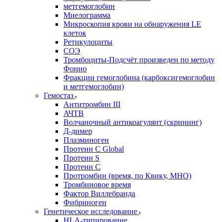
метгемоглобин
Миелограмма
Микроскопия крови на обнаружения LE
клеток
Ретикулоциты
СОЭ
Тромбоциты-Подсчёт произведен по методу
Фонио
Фракции гемоглобина (карбоксигемоглобин
и метгемоглобин)
Гемостаз
Антитромбин III
АЧТВ
Волчаночный антикоагулянт (скрининг)
Д-димер
Плазминоген
Протеин C Global
Протеин S
Протеин С
Протромбин (время, по Квику, МНО)
Тромбиновое время
Фактор Виллебранда
Фибриноген
Генетическое исследование
HLA-типирование