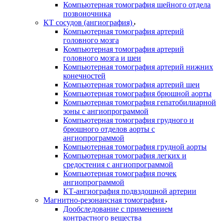
Компьютерная томография шейного отдела
позвоночника
КТ сосудов (ангиография)
Компьютерная томография артерий
головного мозга
Компьютерная томография артерий
головного мозга и шеи
Компьютерная томография артерий нижних
конечностей
Компьютерная томография артерий шеи
Компьютерная томография брюшной аорты
Компьютерная томография гепатобилиарной
зоны с ангиопрограммой
Компьютерная томография грудного и
брюшного отделов аорты с
ангиопрограммой
Компьютерная томография грудной аорты
Компьютерная томография легких и
средостения с ангиопрограммой
Компьютерная томография почек
ангиопрограммой
КТ-ангиография подвздошной артерии
Магнитно-резонансная томография
Дообследование с применением
контрастного вещества