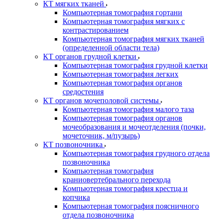
КТ мягких тканей
Компьютерная томография гортани
Компьютерная томография мягких с
контрастированием
Компьютерная томография мягких тканей
(определенной области тела)
КТ органов грудной клетки
Компьютерная томография грудной клетки
Компьютерная томография легких
Компьютерная томография органов
средостения
КТ органов мочеполовой системы
Компьютерная томография малого таза
Компьютерная томография органов
мочеобразования и мочеотделения (почки,
мочеточник, м/пузырь)
КТ позвоночника
Компьютерная томография грудного отдела
позвоночника
Компьютерная томография
краниовертебрального перехода
Компьютерная томография крестца и
копчика
Компьютерная томография поясничного
отдела позвоночника