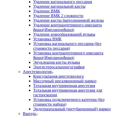
Удаление вагинального пессария
Удаление вагинальной кисты
Удаление ВМК
Удаление ВМК 2 сложности
Удаление кисты бартолиниевой железы
Удаление контрацептивного импланта
&quot;Импланон&quot;
Удаление новообразований вульвы
Установка ВМК
Установка вагинального пессария (без
стоимости пессария)
Установка контрацептивного импланта
&quot;Импланон&quot;
Энуклеация кисты вульвы
Эхогистеросальпингография
Анестезиология
Консультация анестезиолога
Массочный ингаляционный наркоз
Тотальная внутривенная анестезия
Тотальная внутривенная анестезия для
гастроскопии
Установка подключичного катетера (без
стоимости набора)
Эндотрахеальный (интубационный) наркоз
Выезда