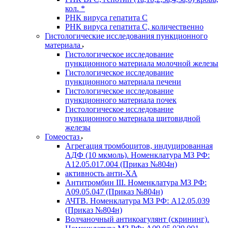
кол. *
РНК вируса гепатита C
РНК вируса гепатита C, количественно
Гистологические исследования пункционного
материала
Гистологическое исследование
пункционного материала молочной железы
Гистологическое исследование
пункционного материала печени
Гистологическое исследование
пункционного материала почек
Гистологическое исследование
пункционного материала щитовидной
железы
Гомеостаз
Агрегация тромбоцитов, индуцированная
АДФ (10 мкмоль). Номенклатура МЗ РФ:
A12.05.017.004 (Приказ №804н)
активность анти-ХА
Антитромбин III. Номенклатура МЗ РФ:
A09.05.047 (Приказ №804н)
АЧТВ. Номенклатура МЗ РФ: A12.05.039
(Приказ №804н)
Волчаночный антикоагулянт (скрининг).