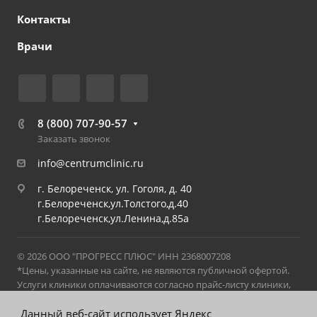
Контакты
Врачи
8 (800) 707-90-57
Заказать звонок
info@centrumclinic.ru
г. Белореченск, ул. Гоголя, д. 40
г.Белореченск,ул.Толстого,д.40
г.Белореченск,ул.Ленина,д.85а
© 2026 ООО "ПРОГРЕСС ПЛЮС" ИНН 2368007208
*Цены, указанные на сайте, не являются публичной офертой.
Услуги клиники оплачиваются согласно прайс-листу клиники,
действующему на момент оказания услуги. С актуальным
прайс-листом можно ознакомиться в клинике на стойке
Данный веб-сайт использует Яндекс