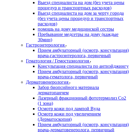
Выезд специалиста на дом (без учета цены
процедур и транспортных расходов)
Выезд специалиста на дом за черту города
(без учета цены процедур и транспортных
расходов)
помощь на дому медицинской сестры
Пребывание медсетры на дому (каждые
30мин)
Гастроэнтерология
Прием амбулаторный (осмотр, консультация)
врача-гастроэнтеролога, первичный
Гематология / Гемостазиология
Консультация специалиста по антиэйджингу
Прием амбулаторный (осмотр, консультация)
врача-гематолога, первичный
Дерматовенерология
Забор биопсийного материала
дерматопанчем
Лазерный фракционный фототермолиз Со2
(1 зона)
Осмотр кожи под лампой Вуда
Осмотр кожи под увеличением
(Дерматоскопия)
Прием амбулаторный (осмотр, консультация)
врача-дерматовенеролога, первичный