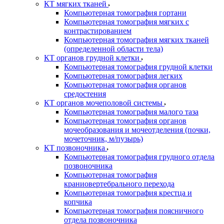
КТ мягких тканей
Компьютерная томография гортани
Компьютерная томография мягких с
контрастированием
Компьютерная томография мягких тканей
(определенной области тела)
КТ органов грудной клетки
Компьютерная томография грудной клетки
Компьютерная томография легких
Компьютерная томография органов
средостения
КТ органов мочеполовой системы
Компьютерная томография малого таза
Компьютерная томография органов
мочеобразования и мочеотделения (почки,
мочеточник, м/пузырь)
КТ позвоночника
Компьютерная томография грудного отдела
позвоночника
Компьютерная томография
краниовертебрального перехода
Компьютерная томография крестца и
копчика
Компьютерная томография поясничного
отдела позвоночника