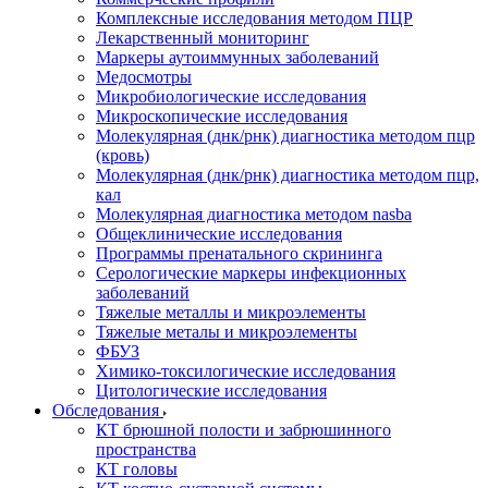
Комплексные исследования методом ПЦР
Лекарственный мониторинг
Маркеры аутоиммунных заболеваний
Медосмотры
Микробиологические исследования
Микроскопические исследования
Молекулярная (днк/рнк) диагностика методом пцр
(кровь)
Молекулярная (днк/рнк) диагностика методом пцр,
кал
Молекулярная диагностика методом nasba
Общеклинические исследования
Программы пренатального скрининга
Серологические маркеры инфекционных
заболеваний
Тяжелые металлы и микроэлементы
Тяжелые металы и микроэлементы
ФБУЗ
Химико-токсилогические исследования
Цитологические исследования
Обследования
КТ брюшной полости и забрюшинного
пространства
КТ головы