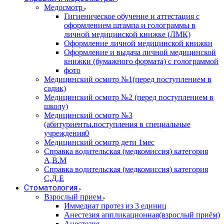
Медосмотр
Гигиеническое обучение и аттестация с
оформлением штампа и голограммы в
личной медицинской книжке (ЛМК)
Оформление личной медицинской книжки
Оформление и выдача личной медицинской
книжки (бумажного формата) с голограммой
фото
Медицинский осмотр №1(перед поступлением в
садик)
Медицинский осмотр №2 (перед поступлением в
школу)
Медицинский осмотр №3
(абитуриенты.поступления в специальные
учреждения0
Медицинский осмотр дети 1мес
Справка водительская (медкомиссия) категория
А,В.М
Справка водительская (медкомиссия) категория
С,Д,Е
Стоматология
Взрослый прием
Иммедиат протез из 3 единиц
Анестезия аппликационная(взрослый приём)
Анестезия