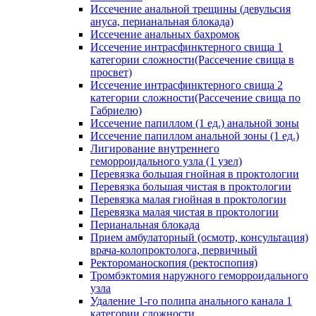
Иссечение анальной трещины (девульсия
ануса, перианальная блокада)
Иссечение анальных бахромок
Иссечение интрасфинктерного свища 1
категории сложности(Рассечение свища в
просвет)
Иссечение интрасфинктерного свища 2
категории сложности(Рассечение свища по
Габриелю)
Иссечение папиллом (1 ед.) анальной зоны
Иссечение папиллом анальной зоны (1 ед.)
Лигирование внутреннего
геморроидального узла (1 узел)
Перевязка большая гнойная в проктологии
Перевязка большая чистая в проктологии
Перевязка малая гнойная в проктологии
Перевязка малая чистая в проктологии
Перианальная блокада
Прием амбулаторный (осмотр, консультация)
врача-колопроктолога, первичный
Ректороманоскопия (ректоспопия)
Тромбэктомия наружного геморроидального
узла
Удаление 1-го полипа анального канала 1
категории сложности