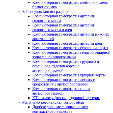
Компьютерная томография шейного отдела
позвоночника
КТ сосудов (ангиография)
Компьютерная томография артерий
головного мозга
Компьютерная томография артерий
головного мозга и шеи
Компьютерная томография артерий нижних
конечностей
Компьютерная томография артерий шеи
Компьютерная томография брюшной аорты
Компьютерная томография гепатобилиарной
зоны с ангиопрограммой
Компьютерная томография грудного и
брюшного отделов аорты с
ангиопрограммой
Компьютерная томография грудной аорты
Компьютерная томография легких и
средостения с ангиопрограммой
Компьютерная томография почек
ангиопрограммой
КТ-ангиография подвздошной артерии
Магнитно-резонансная томография
Дообследование с применением
контрастного вещества