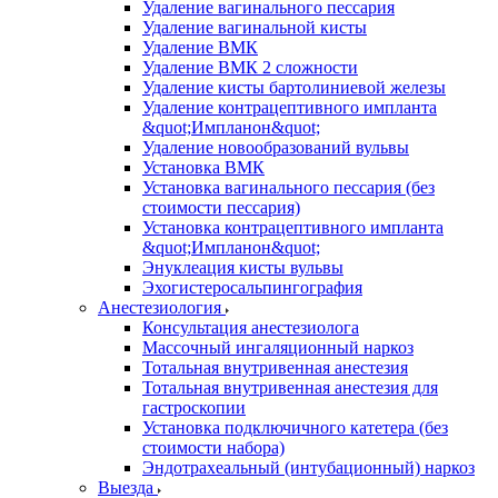
Удаление вагинального пессария
Удаление вагинальной кисты
Удаление ВМК
Удаление ВМК 2 сложности
Удаление кисты бартолиниевой железы
Удаление контрацептивного импланта
&quot;Импланон&quot;
Удаление новообразований вульвы
Установка ВМК
Установка вагинального пессария (без
стоимости пессария)
Установка контрацептивного импланта
&quot;Импланон&quot;
Энуклеация кисты вульвы
Эхогистеросальпингография
Анестезиология
Консультация анестезиолога
Массочный ингаляционный наркоз
Тотальная внутривенная анестезия
Тотальная внутривенная анестезия для
гастроскопии
Установка подключичного катетера (без
стоимости набора)
Эндотрахеальный (интубационный) наркоз
Выезда