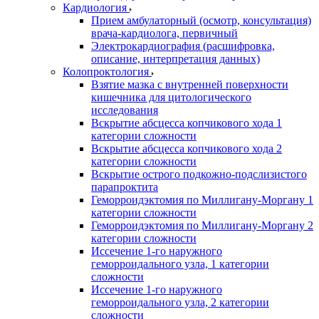
Кардиология
Прием амбулаторный (осмотр, консультация)
врача-кардиолога, первичный
Электрокардиография (расшифровка,
описание, интерпретация данных)
Колопроктология
Взятие мазка с внутренней поверхности
кишечника для цитологического
исследования
Вскрытие абсцесса копчикового хода 1
категории сложности
Вскрытие абсцесса копчикового хода 2
категории сложности
Вскрытие острого подкожно-подслизистого
парапроктита
Геморроидэктомия по Миллигану-Моргану 1
категории сложности
Геморроидэктомия по Миллигану-Моргану 2
категории сложности
Иссечение 1-го наружного
геморроидального узла, 1 категории
сложности
Иссечение 1-го наружного
геморроидального узла, 2 категории
сложности