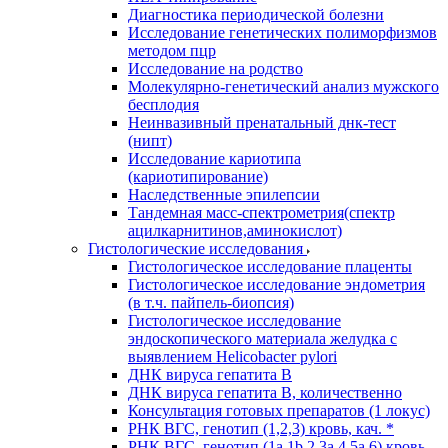
Диагностика периодической болезни
Исследование генетических полиморфизмов
методом пцр
Исследование на родство
Молекулярно-генетический анализ мужского
бесплодия
Неинвазивный пренатальный днк-тест
(нипт)
Исследование кариотипа
(кариотипирование)
Наследственные эпилепсии
Тандемная масс-спектрометрия(спектр
ацилкарнитинов,аминокислот)
Гистологические исследования
Гистологическое исследование плаценты
Гистологическое исследование эндометрия
(в т.ч. пайпель-биопсия)
Гистологическое исследование
эндоскопического материала желудка с
выявлением Helicobacter pylori
ДНК вируса гепатита B
ДНК вируса гепатита B, количественно
Консультация готовых препаратов (1 локус)
РНК ВГC, генотип (1,2,3) кровь, кач. *
РНК ВГC, генотип (1a,1b,2,3a,4,5a,6) кровь,