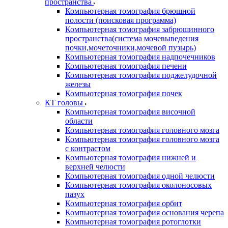
пространства
Компьютерная томография брюшной
полости (поисковая программа)
Компьютерная томография забрюшинного
пространства(система мочевыведения
почки,мочеточники,мочевой пузырь)
Компьютерная томография надпочечников
Компьютерная томография печени
Компьютерная томография поджелудочной
железы
Компьютерная томография почек
КТ головы
Компьютерная томография височной
области
Компьютерная томография головного мозга
Компьютерная томография головного мозга
с контрастом
Компьютерная томография нижней и
верхней челюсти
Компьютерная томография одной челюсти
Компьютерная томография околоносовых
пазух
Компьютерная томография орбит
Компьютерная томография основания черепа
Компьютерная томография ротоглотки