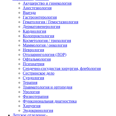
Акушерство и гинекология
Анестезиология
Выезда
Гастроэнтерология
Гематология / Гемостазиология
Дерматовенерология
Кардиология
Колопроктология
Косметология / трихология
Маммология / онкология
Неврология
Отоларингология (ЛОР)
Офтальмология
Психиатрия
Сердечно-сосудистая хирургия, флебология
Сестринское дело
Сурдология
Терапия
Травматология и ортопедия
Урология
Физиотерапия
Функциональная диагностика
Хирургия
Эндокринология
Детское отделение