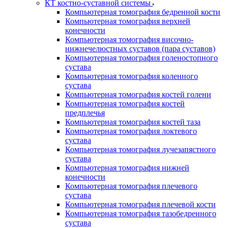
КТ костно-суставной системы
Компьютерная томография бедренной кости
Компьютерная томография верхней
конечности
Компьютерная томография височно-
нижнечелюстных суставов (пара суставов)
Компьютерная томография голеностопного
сустава
Компьютерная томография коленного
сустава
Компьютерная томография костей голени
Компьютерная томография костей
предплечья
Компьютерная томография костей таза
Компьютерная томография локтевого
сустава
Компьютерная томография лучезапястного
сустава
Компьютерная томография нижней
конечности
Компьютерная томография плечевого
сустава
Компьютерная томография плечевой кости
Компьютерная томография тазобедренного
сустава