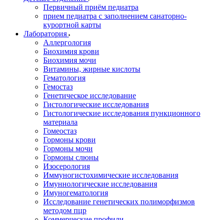
Первичный приём педиатра
прием педиатра с заполнением санаторно-
курортной карты
Лаборатория
Аллергология
Биохимия крови
Биохимия мочи
Витамины, жирные кислоты
Гематология
Гемостаз
Генетическое исследование
Гистологические исследования
Гистологические исследования пункционного
материала
Гомеостаз
Гормоны крови
Гормоны мочи
Гормоны слюны
Изосерология
Иммуногистохимические исследования
Имуннологические исследования
Имуногематология
Исследование генетических полиморфизмов
методом пцр
Коммерческие профили