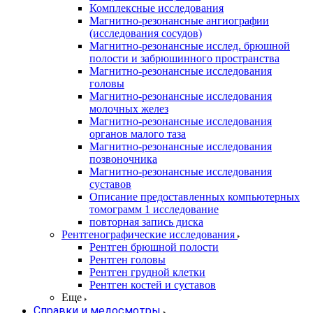
Комплексные исследования
Магнитно-резонансные ангиографии
(исследования сосудов)
Магнитно-резонансные исслед. брюшной
полости и забрюшинного пространства
Магнитно-резонансные исследования
головы
Магнитно-резонансные исследования
молочных желез
Магнитно-резонансные исследования
органов малого таза
Магнитно-резонансные исследования
позвоночника
Магнитно-резонансные исследования
суставов
Описание предоставленных компьютерных
томограмм 1 исследование
повторная запись диска
Рентгенографические исследования
Рентген брюшной полости
Рентген головы
Рентген грудной клетки
Рентген костей и суставов
Еще
Справки и медосмотры