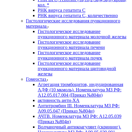
кол. *
РНК вируса гепатита C
РНК вируса гепатита C, количественно
Гистологические исследования пункционного
материала
Гистологическое исследование
пункционного материала молочной железы
Гистологическое исследование
пункционного материала печени
Гистологическое исследование
пункционного материала почек
Гистологическое исследование
пункционного материала щитовидной
железы
Гомеостаз
Агрегация тромбоцитов, индуцированная
АДФ (10 мкмоль). Номенклатура МЗ РФ:
A12.05.017.004 (Приказ №804н)
активность анти-ХА
Антитромбин III. Номенклатура МЗ РФ:
A09.05.047 (Приказ №804н)
АЧТВ. Номенклатура МЗ РФ: A12.05.039
(Приказ №804н)
Волчаночный антикоагулянт (скрининг).