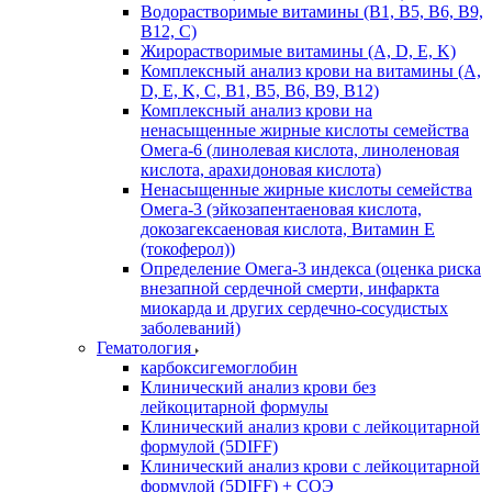
Водорастворимые витамины (B1, B5, B6, В9,
В12, С)
Жирорастворимые витамины (A, D, E, K)
Комплексный анализ крови на витамины (A,
D, E, K, C, B1, B5, B6, В9, B12)
Комплексный анализ крови на
ненасыщенные жирные кислоты семейства
Омега-6 (линолевая кислота, линоленовая
кислота, арахидоновая кислота)
Ненасыщенные жирные кислоты семейства
Омега-3 (эйкозапентаеновая кислота,
докозагексаеновая кислота, Витамин E
(токоферол))
Определение Омега-3 индекса (оценка риска
внезапной сердечной смерти, инфаркта
миокарда и других сердечно-сосудистых
заболеваний)
Гематология
карбоксигемоглобин
Клинический анализ крови без
лейкоцитарной формулы
Клинический анализ крови с лейкоцитарной
формулой (5DIFF)
Клинический анализ крови с лейкоцитарной
формулой (5DIFF) + СОЭ