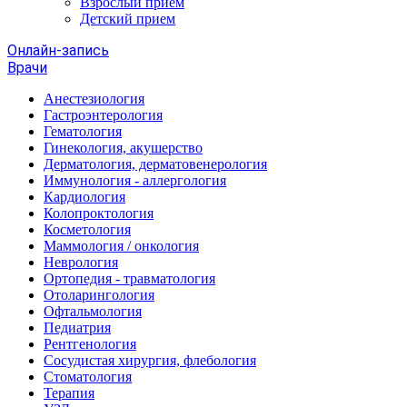
Взрослый прием
Детский прием
Онлайн-запись
Врачи
Анестезиология
Гастроэнтерология
Гематология
Гинекология, акушерство
Дерматология, дерматовенерология
Иммунология - аллергология
Кардиология
Колопроктология
Косметология
Маммология / онкология
Неврология
Ортопедия - травматология
Отоларингология
Офтальмология
Педиатрия
Рентгенология
Сосудистая хирургия, флебология
Стоматология
Терапия