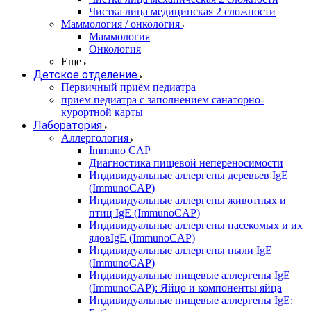
Чистка лица медицинская 2 сложности
Маммология / онкология
Маммология
Онкология
Еще
Детское отделение
Первичный приём педиатра
прием педиатра с заполнением санаторно-
курортной карты
Лаборатория
Аллергология
Immuno CAP
Диагностика пищевой непереносимости
Индивидуальные аллергены деревьев IgE
(ImmunoCAP)
Индивидуальные аллергены животных и
птиц IgE (ImmunoCAP)
Индивидуальные аллергены насекомых и их
ядовIgE (ImmunoCAP)
Индивидуальные аллергены пыли IgE
(ImmunoCAP)
Индивидуальные пищевые аллергены IgE
(ImmunoCAP): Яйцо и компоненты яйца
Индивидуальные пищевые аллергены IgE: