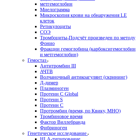
метгемоглобин
Миелограмма
Микроскопия крови на обнаружения LE
клеток
Ретикулоциты
СОЭ
Тромбоциты-Подсчёт произведен по методу
Фонио
Фракции гемоглобина (карбоксигемоглобин
и метгемоглобин)
Гемостаз
Антитромбин III
АЧТВ
Волчаночный антикоагулянт (скрининг)
Д-димер
Плазминоген
Протеин C Global
Протеин S
Протеин С
Протромбин (время, по Квику, МНО)
Тромбиновое время
Фактор Виллебранда
Фибриноген
Генетическое исследование
HLA-типирование