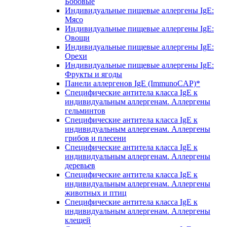
Бобовые
Индивидуальные пищевые аллергены IgE:
Мясо
Индивидуальные пищевые аллергены IgE:
Овощи
Индивидуальные пищевые аллергены IgE:
Орехи
Индивидуальные пищевые аллергены IgE:
Фрукты и ягоды
Панели аллергенов IgE (ImmunoCAP)*
Специфические антитела класса IgE к
индивидуальным аллергенам. Аллергены
гельминтов
Специфические антитела класса IgE к
индивидуальным аллергенам. Аллергены
грибов и плесени
Специфические антитела класса IgE к
индивидуальным аллергенам. Аллергены
деревьев
Специфические антитела класса IgE к
индивидуальным аллергенам. Аллергены
животных и птиц
Специфические антитела класса IgE к
индивидуальным аллергенам. Аллергены
клещей