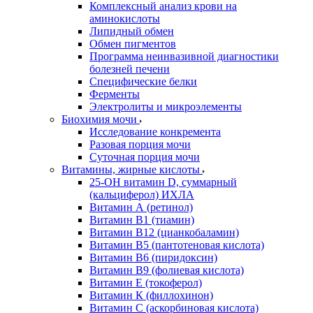
Комплексный анализ крови на
аминокислоты
Липидный обмен
Обмен пигментов
Программа неинвазивной диагностики
болезней печени
Специфические белки
Ферменты
Электролиты и микроэлементы
Биохимия мочи
Исследование конкремента
Разовая порция мочи
Суточная порция мочи
Витамины, жирные кислоты
25-OH витамин D, суммарный
(кальциферол) ИХЛА
Витамин А (ретинол)
Витамин В1 (тиамин)
Витамин В12 (цианкобаламин)
Витамин В5 (пантотеновая кислота)
Витамин В6 (пиридоксин)
Витамин В9 (фолиевая кислота)
Витамин Е (токоферол)
Витамин К (филлохинон)
Витамин С (аскорбиновая кислота)