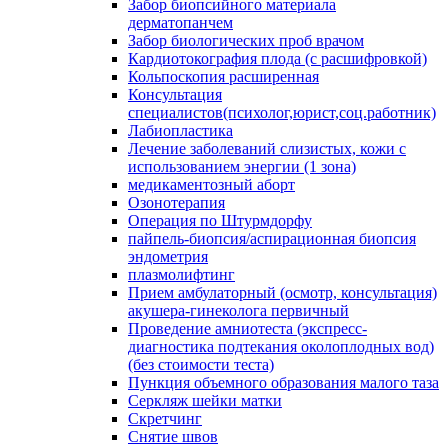
Забор биопсийного материала
дерматопанчем
Забор биологических проб врачом
Кардиотокография плода (с расшифровкой)
Кольпоскопия расширенная
Консультация
специалистов(психолог,юрист,соц.работник)
Лабиопластика
Лечение заболеваний слизистых, кожи с
использованием энергии (1 зона)
медикаментозный аборт
Озонотерапия
Операция по Штурмдорфу
пайпель-биопсия/аспирационная биопсия
эндометрия
плазмолифтинг
Прием амбулаторный (осмотр, консультация)
акушера-гинеколога первичный
Проведение амниотеста (экспресс-
диагностика подтекания околоплодных вод)
(без стоимости теста)
Пункция объемного образования малого таза
Серкляж шейки матки
Скретчинг
Снятие швов