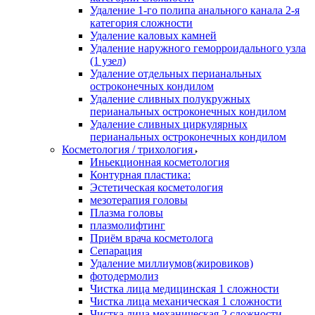
Удаление 1-го полипа анального канала 2-я
категория сложности
Удаление каловых камней
Удаление наружного геморроидального узла
(1 узел)
Удаление отдельных перианальных
остроконечных кондилом
Удаление сливных полукружных
перианальных остроконечных кондилом
Удаление сливных циркулярных
перианальных остроконечных кондилом
Косметология / трихология
Иньекционная косметология
Контурная пластика:
Эстетическая косметология
мезотерапия головы
Плазма головы
плазмолифтинг
Приём врача косметолога
Сепарация
Удаление миллиумов(жировиков)
фотодермолиз
Чистка лица медицинская 1 сложности
Чистка лица механическая 1 сложности
Чистка лица механическая 2 сложности