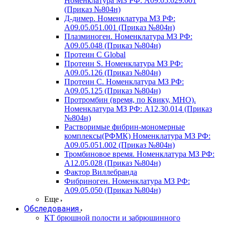
Номенклатура МЗ РФ: A09.05.029.001
(Приказ №804н)
Д-димер. Номенклатура МЗ РФ:
A09.05.051.001 (Приказ №804н)
Плазминоген. Номенклатура МЗ РФ:
A09.05.048 (Приказ №804н)
Протеин C Global
Протеин S. Номенклатура МЗ РФ:
A09.05.126 (Приказ №804н)
Протеин С. Номенклатура МЗ РФ:
A09.05.125 (Приказ №804н)
Протромбин (время, по Квику, МНО).
Номенклатура МЗ РФ: A12.30.014 (Приказ
№804н)
Растворимые фибрин-мономерные
комплексы(РФМК) Номенклатура МЗ РФ:
A09.05.051.002 (Приказ №804н)
Тромбиновое время. Номенклатура МЗ РФ:
A12.05.028 (Приказ №804н)
Фактор Виллебранда
Фибриноген. Номенклатура МЗ РФ:
A09.05.050 (Приказ №804н)
Еще
Обследования
КТ брюшной полости и забрюшинного