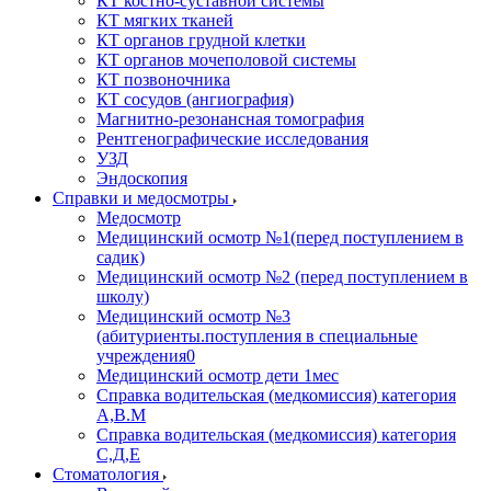
КТ костно-суставной системы
КТ мягких тканей
КТ органов грудной клетки
КТ органов мочеполовой системы
КТ позвоночника
КТ сосудов (ангиография)
Магнитно-резонансная томография
Рентгенографические исследования
УЗД
Эндоскопия
Справки и медосмотры
Медосмотр
Медицинский осмотр №1(перед поступлением в
садик)
Медицинский осмотр №2 (перед поступлением в
школу)
Медицинский осмотр №3
(абитуриенты.поступления в специальные
учреждения0
Медицинский осмотр дети 1мес
Справка водительская (медкомиссия) категория
А,В.М
Справка водительская (медкомиссия) категория
С,Д,Е
Стоматология