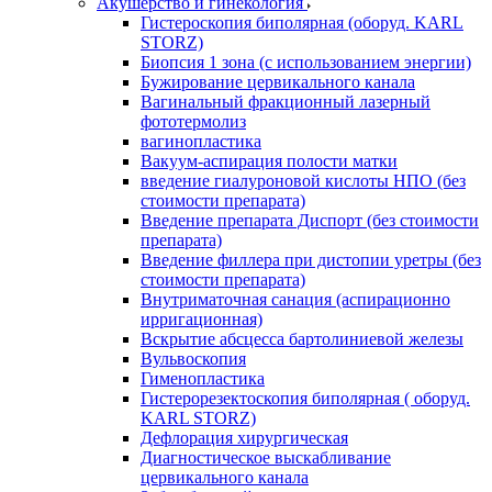
Акушерство и гинекология
Гистероскопия биполярная (оборуд. KARL
STORZ)
Биопсия 1 зона (с использованием энергии)
Бужирование цервикального канала
Вагинальный фракционный лазерный
фототермолиз
вагинопластика
Вакуум-аспирация полости матки
введение гиалуроновой кислоты НПО (без
стоимости препарата)
Введение препарата Диспорт (без стоимости
препарата)
Введение филлера при дистопии уретры (без
стоимости препарата)
Внутриматочная санация (аспирационно
ирригационная)
Вскрытие абсцесса бартолиниевой железы
Вульвоскопия
Гименопластика
Гистерорезектоскопия биполярная ( оборуд.
KARL STORZ)
Дефлорация хирургическая
Диагностическое выскабливание
цервикального канала