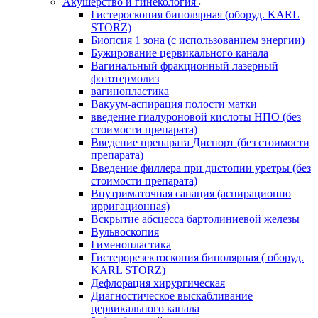
Акушерство и гинекология
Гистероскопия биполярная (оборуд. KARL
STORZ)
Биопсия 1 зона (с использованием энергии)
Бужирование цервикального канала
Вагинальный фракционный лазерный
фототермолиз
вагинопластика
Вакуум-аспирация полости матки
введение гиалуроновой кислоты НПО (без
стоимости препарата)
Введение препарата Диспорт (без стоимости
препарата)
Введение филлера при дистопии уретры (без
стоимости препарата)
Внутриматочная санация (аспирационно
ирригационная)
Вскрытие абсцесса бартолиниевой железы
Вульвоскопия
Гименопластика
Гистерорезектоскопия биполярная ( оборуд.
KARL STORZ)
Дефлорация хирургическая
Диагностическое выскабливание
цервикального канала