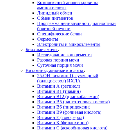
Комплексный анализ крови на
аминокислоты
Липидный обмен
Обмен пигментов
Программа неинвазивной диагностики
болезней печени
Специфические белки
Ферменты
Электролиты и микроэлементы
Биохимия мочи
Исследование конкремента
Разовая порция мочи
Суточная порция мочи
Витамины, жирные кислоты
25-OH витамин D, суммарный
(кальциферол) ИХЛА
Витамин А (ретинол)
Витамин В1 (тиамин)
Витамин В12 (цианкобаламин)
Витамин В5 (пантотеновая кислота)
Витамин В6 (пиридоксин)
Витамин В9 (фолиевая кислота)
Витамин Е (токоферол)
Витамин К (филлохинон)
Витамин С (аскорбиновая кислота)