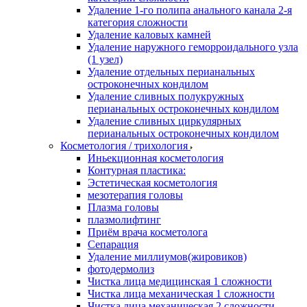
Удаление 1-го полипа анального канала 2-я
категория сложности
Удаление каловых камней
Удаление наружного геморроидального узла
(1 узел)
Удаление отдельных перианальных
остроконечных кондилом
Удаление сливных полукружных
перианальных остроконечных кондилом
Удаление сливных циркулярных
перианальных остроконечных кондилом
Косметология / трихология
Иньекционная косметология
Контурная пластика:
Эстетическая косметология
мезотерапия головы
Плазма головы
плазмолифтинг
Приём врача косметолога
Сепарация
Удаление миллиумов(жировиков)
фотодермолиз
Чистка лица медицинская 1 сложности
Чистка лица механическая 1 сложности
Чистка лица механическая 2 сложности