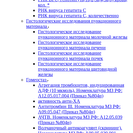
кол. *
РНК вируса гепатита C
РНК вируса гепатита C, количественно
Гистологические исследования пункционного
материала
Гистологическое исследование
пункционного материала молочной железы
Гистологическое исследование
пункционного материала печени
Гистологическое исследование
пункционного материала почек
Гистологическое исследование
пункционного материала щитовидной
железы
Гомеостаз
Агрегация тромбоцитов, индуцированная
АДФ (10 мкмоль). Номенклатура МЗ РФ:
A12.05.017.004 (Приказ №804н)
активность анти-ХА
Антитромбин III. Номенклатура МЗ РФ:
A09.05.047 (Приказ №804н)
АЧТВ. Номенклатура МЗ РФ: A12.05.039
(Приказ №804н)
Волчаночный антикоагулянт (скрининг).