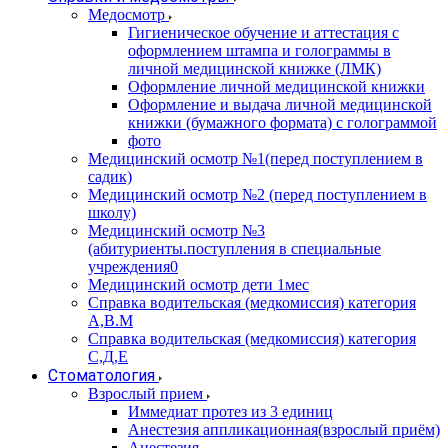
Медосмотр
Гигиеническое обучение и аттестация с
оформлением штампа и голограммы в
личной медицинской книжке (ЛМК)
Оформление личной медицинской книжки
Оформление и выдача личной медицинской
книжки (бумажного формата) с голограммой
фото
Медицинский осмотр №1(перед поступлением в
садик)
Медицинский осмотр №2 (перед поступлением в
школу)
Медицинский осмотр №3
(абитуриенты.поступления в специальные
учреждения0
Медицинский осмотр дети 1мес
Справка водительская (медкомиссия) категория
А,В.М
Справка водительская (медкомиссия) категория
С,Д,Е
Стоматология
Взрослый прием
Иммедиат протез из 3 единиц
Анестезия аппликационная(взрослый приём)
Анестезия