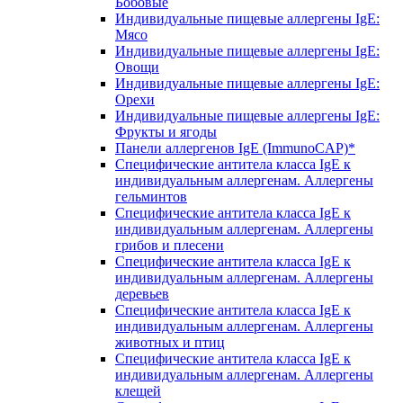
Бобовые
Индивидуальные пищевые аллергены IgE:
Мясо
Индивидуальные пищевые аллергены IgE:
Овощи
Индивидуальные пищевые аллергены IgE:
Орехи
Индивидуальные пищевые аллергены IgE:
Фрукты и ягоды
Панели аллергенов IgE (ImmunoCAP)*
Специфические антитела класса IgE к
индивидуальным аллергенам. Аллергены
гельминтов
Специфические антитела класса IgE к
индивидуальным аллергенам. Аллергены
грибов и плесени
Специфические антитела класса IgE к
индивидуальным аллергенам. Аллергены
деревьев
Специфические антитела класса IgE к
индивидуальным аллергенам. Аллергены
животных и птиц
Специфические антитела класса IgE к
индивидуальным аллергенам. Аллергены
клещей