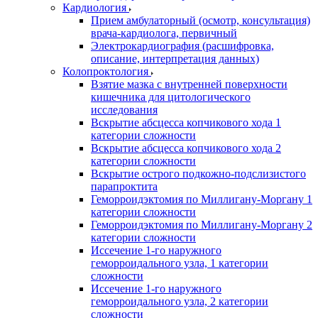
Кардиология
Прием амбулаторный (осмотр, консультация)
врача-кардиолога, первичный
Электрокардиография (расшифровка,
описание, интерпретация данных)
Колопроктология
Взятие мазка с внутренней поверхности
кишечника для цитологического
исследования
Вскрытие абсцесса копчикового хода 1
категории сложности
Вскрытие абсцесса копчикового хода 2
категории сложности
Вскрытие острого подкожно-подслизистого
парапроктита
Геморроидэктомия по Миллигану-Моргану 1
категории сложности
Геморроидэктомия по Миллигану-Моргану 2
категории сложности
Иссечение 1-го наружного
геморроидального узла, 1 категории
сложности
Иссечение 1-го наружного
геморроидального узла, 2 категории
сложности