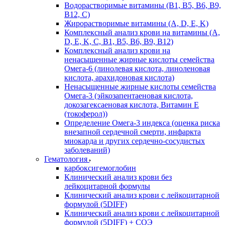
Водорастворимые витамины (B1, B5, B6, В9,
В12, С)
Жирорастворимые витамины (A, D, E, K)
Комплексный анализ крови на витамины (A,
D, E, K, C, B1, B5, B6, В9, B12)
Комплексный анализ крови на
ненасыщенные жирные кислоты семейства
Омега-6 (линолевая кислота, линоленовая
кислота, арахидоновая кислота)
Ненасыщенные жирные кислоты семейства
Омега-3 (эйкозапентаеновая кислота,
докозагексаеновая кислота, Витамин E
(токоферол))
Определение Омега-3 индекса (оценка риска
внезапной сердечной смерти, инфаркта
миокарда и других сердечно-сосудистых
заболеваний)
Гематология
карбоксигемоглобин
Клинический анализ крови без
лейкоцитарной формулы
Клинический анализ крови с лейкоцитарной
формулой (5DIFF)
Клинический анализ крови с лейкоцитарной
формулой (5DIFF) + СОЭ