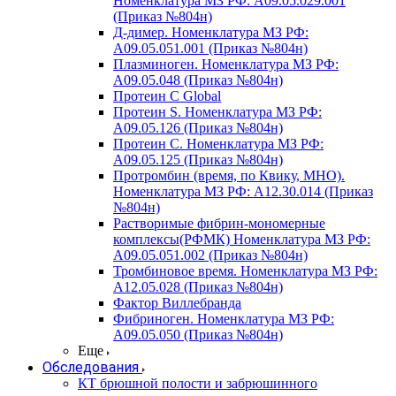
Номенклатура МЗ РФ: A09.05.029.001
(Приказ №804н)
Д-димер. Номенклатура МЗ РФ:
A09.05.051.001 (Приказ №804н)
Плазминоген. Номенклатура МЗ РФ:
A09.05.048 (Приказ №804н)
Протеин C Global
Протеин S. Номенклатура МЗ РФ:
A09.05.126 (Приказ №804н)
Протеин С. Номенклатура МЗ РФ:
A09.05.125 (Приказ №804н)
Протромбин (время, по Квику, МНО).
Номенклатура МЗ РФ: A12.30.014 (Приказ
№804н)
Растворимые фибрин-мономерные
комплексы(РФМК) Номенклатура МЗ РФ:
A09.05.051.002 (Приказ №804н)
Тромбиновое время. Номенклатура МЗ РФ:
A12.05.028 (Приказ №804н)
Фактор Виллебранда
Фибриноген. Номенклатура МЗ РФ:
A09.05.050 (Приказ №804н)
Еще
Обследования
КТ брюшной полости и забрюшинного