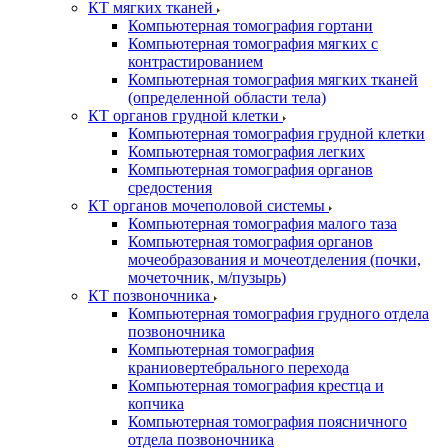
КТ мягких тканей
Компьютерная томография гортани
Компьютерная томография мягких с
контрастированием
Компьютерная томография мягких тканей
(определенной области тела)
КТ органов грудной клетки
Компьютерная томография грудной клетки
Компьютерная томография легких
Компьютерная томография органов
средостения
КТ органов мочеполовой системы
Компьютерная томография малого таза
Компьютерная томография органов
мочеобразования и мочеотделения (почки,
мочеточник, м/пузырь)
КТ позвоночника
Компьютерная томография грудного отдела
позвоночника
Компьютерная томография
краниовертебрального перехода
Компьютерная томография крестца и
копчика
Компьютерная томография поясничного
отдела позвоночника