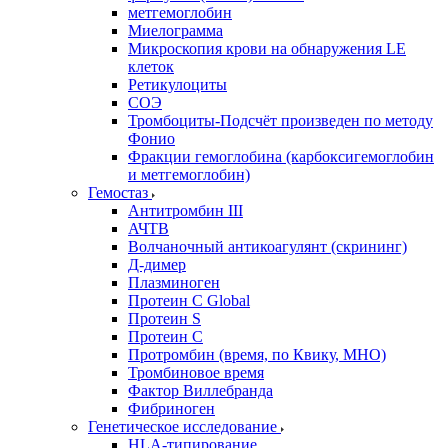
метгемоглобин
Миелограмма
Микроскопия крови на обнаружения LE
клеток
Ретикулоциты
СОЭ
Тромбоциты-Подсчёт произведен по методу
Фонио
Фракции гемоглобина (карбоксигемоглобин
и метгемоглобин)
Гемостаз
Антитромбин III
АЧТВ
Волчаночный антикоагулянт (скрининг)
Д-димер
Плазминоген
Протеин C Global
Протеин S
Протеин С
Протромбин (время, по Квику, МНО)
Тромбиновое время
Фактор Виллебранда
Фибриноген
Генетическое исследование
HLA-типирование