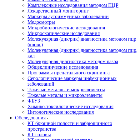
Комплексные исследования методом ПЦР
Лекарственный мониторинг
Маркеры аутоиммунных заболеваний
Медосмотры
Микробиологические исследования
Микроскопические исследования
Молекулярная (днк/рнк) диагностика методом пцр
(кровь)
Молекулярная (днк/рнк) диагностика методом пцр,
кал
Молекулярная диагностика методом nasba
Общеклинические исследования
Программы пренатального скрининга
Серологические маркеры инфекционных
заболеваний
Тяжелые металлы и микроэлементы
Тяжелые металы и микроэлементы
ФБУЗ
Химико-токсилогические исследования
Цитологические исследования
Обследования
КТ брюшной полости и забрюшинного
пространства
КТ головы