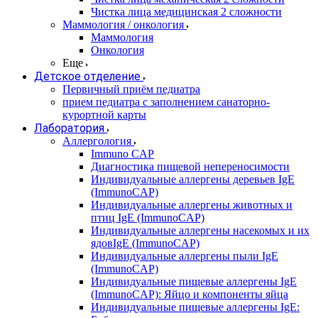
Чистка лица медицинская 2 сложности
Маммология / онкология
Маммология
Онкология
Еще
Детское отделение
Первичный приём педиатра
прием педиатра с заполнением санаторно-
курортной карты
Лаборатория
Аллергология
Immuno CAP
Диагностика пищевой непереносимости
Индивидуальные аллергены деревьев IgE
(ImmunoCAP)
Индивидуальные аллергены животных и
птиц IgE (ImmunoCAP)
Индивидуальные аллергены насекомых и их
ядовIgE (ImmunoCAP)
Индивидуальные аллергены пыли IgE
(ImmunoCAP)
Индивидуальные пищевые аллергены IgE
(ImmunoCAP): Яйцо и компоненты яйца
Индивидуальные пищевые аллергены IgE: