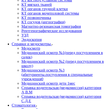
КТ костно-суставной системы
КТ мягких тканей
КТ органов грудной клетки
КТ органов мочеполовой системы
КТ позвоночника
КТ сосудов (ангиография)
Магнитно-резонансная томография
Рентгенографические исследования
УЗД
Эндоскопия
Справки и медосмотры
Медосмотр
Медицинский осмотр №1(перед поступлением в
садик)
Медицинский осмотр №2 (перед поступлением в
школу)
Медицинский осмотр №3
(абитуриенты.поступления в специальные
учреждения0
Медицинский осмотр дети 1мес
Справка водительская (медкомиссия) категория
А,В.М
Справка водительская (медкомиссия) категория
С,Д,Е
Стоматология