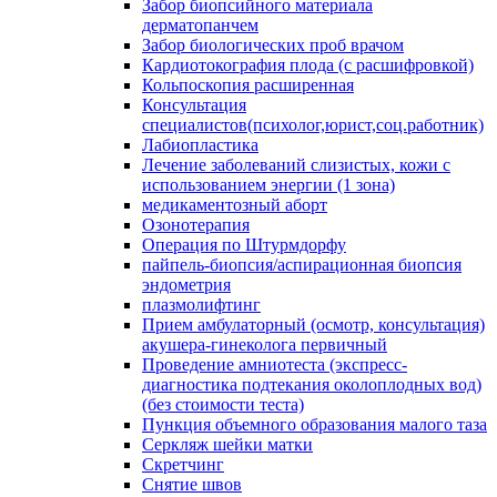
Забор биопсийного материала
дерматопанчем
Забор биологических проб врачом
Кардиотокография плода (с расшифровкой)
Кольпоскопия расширенная
Консультация
специалистов(психолог,юрист,соц.работник)
Лабиопластика
Лечение заболеваний слизистых, кожи с
использованием энергии (1 зона)
медикаментозный аборт
Озонотерапия
Операция по Штурмдорфу
пайпель-биопсия/аспирационная биопсия
эндометрия
плазмолифтинг
Прием амбулаторный (осмотр, консультация)
акушера-гинеколога первичный
Проведение амниотеста (экспресс-
диагностика подтекания околоплодных вод)
(без стоимости теста)
Пункция объемного образования малого таза
Серкляж шейки матки
Скретчинг
Снятие швов