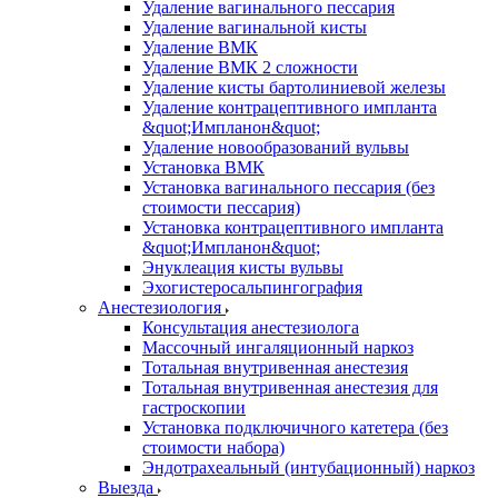
Удаление вагинального пессария
Удаление вагинальной кисты
Удаление ВМК
Удаление ВМК 2 сложности
Удаление кисты бартолиниевой железы
Удаление контрацептивного импланта
&quot;Импланон&quot;
Удаление новообразований вульвы
Установка ВМК
Установка вагинального пессария (без
стоимости пессария)
Установка контрацептивного импланта
&quot;Импланон&quot;
Энуклеация кисты вульвы
Эхогистеросальпингография
Анестезиология
Консультация анестезиолога
Массочный ингаляционный наркоз
Тотальная внутривенная анестезия
Тотальная внутривенная анестезия для
гастроскопии
Установка подключичного катетера (без
стоимости набора)
Эндотрахеальный (интубационный) наркоз
Выезда