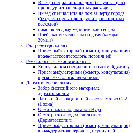
Выезд специалиста на дом (без учета цены
процедур и транспортных расходов)
Выезд специалиста на дом за черту города
(без учета цены процедур и транспортных
расходов)
помощь на дому медицинской сестры
Пребывание медсетры на дому (каждые
30мин)
Гастроэнтерология
Прием амбулаторный (осмотр, консультация)
врача-гастроэнтеролога, первичный
Гематология / Гемостазиология
Консультация специалиста по антиэйджингу
Прием амбулаторный (осмотр, консультация)
врача-гематолога, первичный
Дерматовенерология
Забор биопсийного материала
дерматопанчем
Лазерный фракционный фототермолиз Со2
(1 зона)
Осмотр кожи под лампой Вуда
Осмотр кожи под увеличением
(Дерматоскопия)
Прием амбулаторный (осмотр, консультация)
врача-дерматовенеролога, первичный