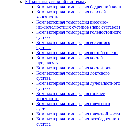
КТ костно-суставной системы
Компьютерная томография бедренной кости
Компьютерная томография верхней
конечности
Компьютерная томография височно-
нижнечелюстных суставов (пара суставов)
Компьютерная томография голеностопного
сустава
Компьютерная томография коленного
сустава
Компьютерная томография костей голени
Компьютерная томография костей
предплечья
Компьютерная томография костей таза
Компьютерная томография локтевого
сустава
Компьютерная томография лучезапястного
сустава
Компьютерная томография нижней
конечности
Компьютерная томография плечевого
сустава
Компьютерная томография плечевой кости
Компьютерная томография тазобедренного
сустава