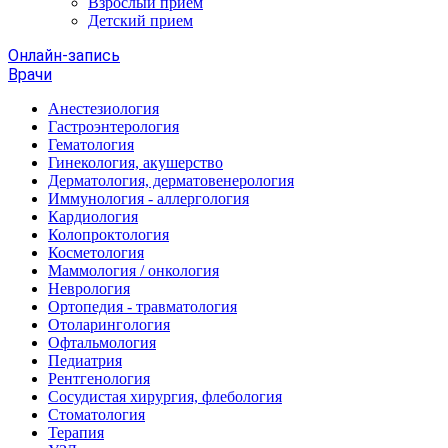
Взрослый прием
Детский прием
Онлайн-запись
Врачи
Анестезиология
Гастроэнтерология
Гематология
Гинекология, акушерство
Дерматология, дерматовенерология
Иммунология - аллергология
Кардиология
Колопроктология
Косметология
Маммология / онкология
Неврология
Ортопедия - травматология
Отоларингология
Офтальмология
Педиатрия
Рентгенология
Сосудистая хирургия, флебология
Стоматология
Терапия