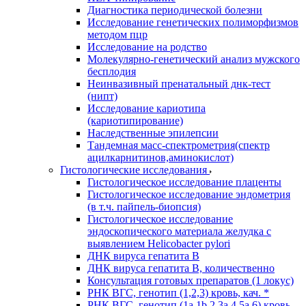
Диагностика периодической болезни
Исследование генетических полиморфизмов
методом пцр
Исследование на родство
Молекулярно-генетический анализ мужского
бесплодия
Неинвазивный пренатальный днк-тест
(нипт)
Исследование кариотипа
(кариотипирование)
Наследственные эпилепсии
Тандемная масс-спектрометрия(спектр
ацилкарнитинов,аминокислот)
Гистологические исследования
Гистологическое исследование плаценты
Гистологическое исследование эндометрия
(в т.ч. пайпель-биопсия)
Гистологическое исследование
эндоскопического материала желудка с
выявлением Helicobacter pylori
ДНК вируса гепатита B
ДНК вируса гепатита B, количественно
Консультация готовых препаратов (1 локус)
РНК ВГC, генотип (1,2,3) кровь, кач. *
РНК ВГC, генотип (1a,1b,2,3a,4,5a,6) кровь,