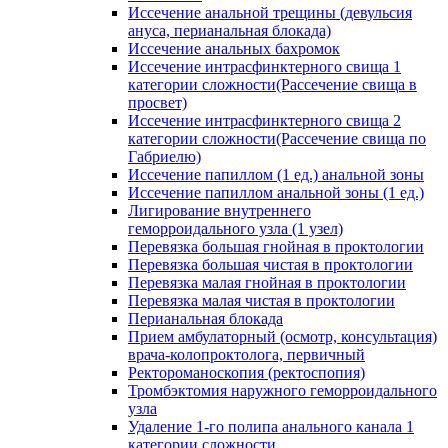
Иссечение анальной трещины (девульсия
ануса, перианальная блокада)
Иссечение анальных бахромок
Иссечение интрасфинктерного свища 1
категории сложности(Рассечение свища в
просвет)
Иссечение интрасфинктерного свища 2
категории сложности(Рассечение свища по
Габриелю)
Иссечение папиллом (1 ед.) анальной зоны
Иссечение папиллом анальной зоны (1 ед.)
Лигирование внутреннего
геморроидального узла (1 узел)
Перевязка большая гнойная в проктологии
Перевязка большая чистая в проктологии
Перевязка малая гнойная в проктологии
Перевязка малая чистая в проктологии
Перианальная блокада
Прием амбулаторный (осмотр, консультация)
врача-колопроктолога, первичный
Ректороманоскопия (ректоспопия)
Тромбэктомия наружного геморроидального
узла
Удаление 1-го полипа анального канала 1
категории сложности