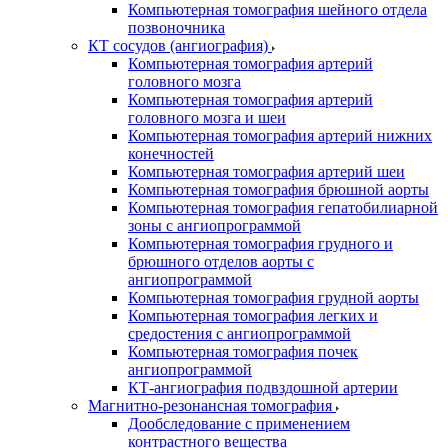
Компьютерная томография шейного отдела
позвоночника
КТ сосудов (ангиография)
Компьютерная томография артерий
головного мозга
Компьютерная томография артерий
головного мозга и шеи
Компьютерная томография артерий нижних
конечностей
Компьютерная томография артерий шеи
Компьютерная томография брюшной аорты
Компьютерная томография гепатобилиарной
зоны с ангиопрограммой
Компьютерная томография грудного и
брюшного отделов аорты с
ангиопрограммой
Компьютерная томография грудной аорты
Компьютерная томография легких и
средостения с ангиопрограммой
Компьютерная томография почек
ангиопрограммой
КТ-ангиография подвздошной артерии
Магнитно-резонансная томография
Дообследование с применением
контрастного вещества