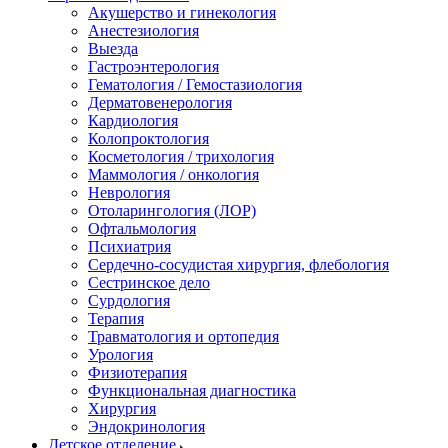
Акушерство и гинекология
Анестезиология
Выезда
Гастроэнтерология
Гематология / Гемостазиология
Дерматовенерология
Кардиология
Колопроктология
Косметология / трихология
Маммология / онкология
Неврология
Отоларингология (ЛОР)
Офтальмология
Психиатрия
Сердечно-сосудистая хирургия, флебология
Сестринское дело
Сурдология
Терапия
Травматология и ортопедия
Урология
Физиотерапия
Функциональная диагностика
Хирургия
Эндокринология
Детское отделение