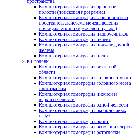
пространства
Компьютерная томография брюшной
полости (поисковая программа)
Компьютерная томография забрюшинного
пространства(система мочевыведения
почки,мочеточники,мочевой пузырь)
Компьютерная томография надпочечников
Компьютерная томография печени
Компьютерная томография поджелудочной
железы
Компьютерная томография почек
КТ головы
Компьютерная томография височной
области
Компьютерная томография головного мозга
Компьютерная томография головного мозга
с контрастом
Компьютерная томография нижней и
верхней челюсти
Компьютерная томография одной челюсти
Компьютерная томография околоносовых
пазух
Компьютерная томография орбит
Компьютерная томография основания черепа
Компьютерная томография ротоглотки