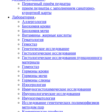
Первичный приём педиатра
прием педиатра с заполнением санаторно-
курортной карты
Лаборатория
Аллергология
Биохимия крови
Биохимия мочи
Витамины, жирные кислоты
Гематология
Гемостаз
Генетическое исследование
Гистологические исследования
Гистологические исследования пункционного
материала
Гомеостаз
Гормоны крови
Гормоны мочи
Гормоны слюны
Изосерология
Иммуногистохимические исследования
Имуннологические исследования
Имуногематология
Исследование генетических полиморфизмов
методом пцр
Коммерческие профили