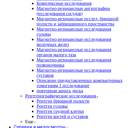
Комплексные исследования
Магнитно-резонансные ангиографии
(исследования сосудов)
Магнитно-резонансные исслед. брюшной
полости и забрюшинного пространства
Магнитно-резонансные исследования
головы
Магнитно-резонансные исследования
молочных желез
Магнитно-резонансные исследования
органов малого таза
Магнитно-резонансные исследования
позвоночника
Магнитно-резонансные исследования
суставов
Описание предоставленных компьютерных
томограмм 1 исследование
повторная запись диска
Рентгенографические исследования
Рентген брюшной полости
Рентген головы
Рентген грудной клетки
Рентген костей и суставов
Еще
Справки и медосмотры