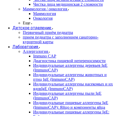
Чистка лица медицинская 2 сложности
Маммология / онкология
Маммология
Онкология
Еще
Детское отделение
Первичный приём педиатра
прием педиатра с заполнением санаторно-
курортной карты
Лаборатория
Аллергология
Immuno CAP
Диагностика пищевой непереносимости
Индивидуальные аллергены деревьев IgE
(ImmunoCAP)
Индивидуальные аллергены животных и
птиц IgE (ImmunoCAP)
Индивидуальные аллергены насекомых и их
ядовIgE (ImmunoCAP)
Индивидуальные аллергены пыли IgE
(ImmunoCAP)
Индивидуальные пищевые аллергены IgE
(ImmunoCAP): Яйцо и компоненты яйца
Индивидуальные пищевые аллергены IgE: