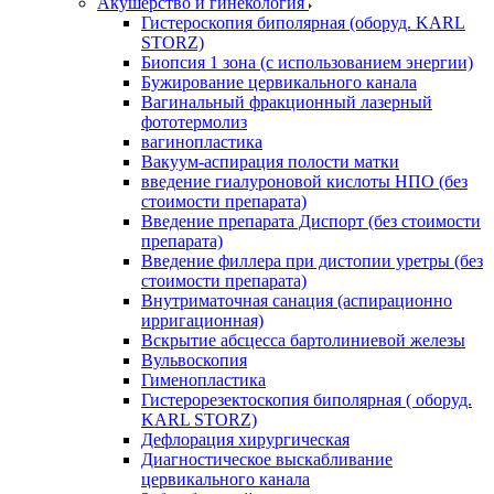
Акушерство и гинекология
Гистероскопия биполярная (оборуд. KARL
STORZ)
Биопсия 1 зона (с использованием энергии)
Бужирование цервикального канала
Вагинальный фракционный лазерный
фототермолиз
вагинопластика
Вакуум-аспирация полости матки
введение гиалуроновой кислоты НПО (без
стоимости препарата)
Введение препарата Диспорт (без стоимости
препарата)
Введение филлера при дистопии уретры (без
стоимости препарата)
Внутриматочная санация (аспирационно
ирригационная)
Вскрытие абсцесса бартолиниевой железы
Вульвоскопия
Гименопластика
Гистерорезектоскопия биполярная ( оборуд.
KARL STORZ)
Дефлорация хирургическая
Диагностическое выскабливание
цервикального канала