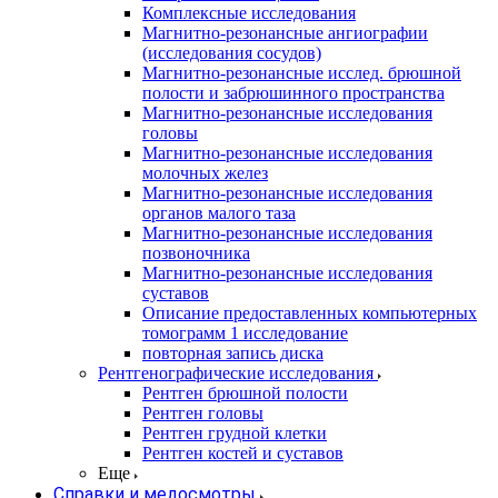
Комплексные исследования
Магнитно-резонансные ангиографии
(исследования сосудов)
Магнитно-резонансные исслед. брюшной
полости и забрюшинного пространства
Магнитно-резонансные исследования
головы
Магнитно-резонансные исследования
молочных желез
Магнитно-резонансные исследования
органов малого таза
Магнитно-резонансные исследования
позвоночника
Магнитно-резонансные исследования
суставов
Описание предоставленных компьютерных
томограмм 1 исследование
повторная запись диска
Рентгенографические исследования
Рентген брюшной полости
Рентген головы
Рентген грудной клетки
Рентген костей и суставов
Еще
Справки и медосмотры