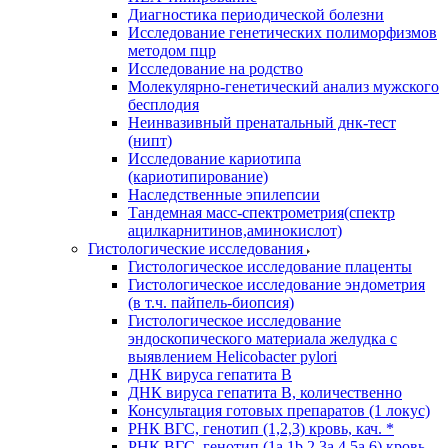
Диагностика периодической болезни
Исследование генетических полиморфизмов
методом пцр
Исследование на родство
Молекулярно-генетический анализ мужского
бесплодия
Неинвазивный пренатальный днк-тест
(нипт)
Исследование кариотипа
(кариотипирование)
Наследственные эпилепсии
Тандемная масс-спектрометрия(спектр
ацилкарнитинов,аминокислот)
Гистологические исследования
Гистологическое исследование плаценты
Гистологическое исследование эндометрия
(в т.ч. пайпель-биопсия)
Гистологическое исследование
эндоскопического материала желудка с
выявлением Helicobacter pylori
ДНК вируса гепатита B
ДНК вируса гепатита B, количественно
Консультация готовых препаратов (1 локус)
РНК ВГC, генотип (1,2,3) кровь, кач. *
РНК ВГC, генотип (1a,1b,2,3a,4,5a,6) кровь,