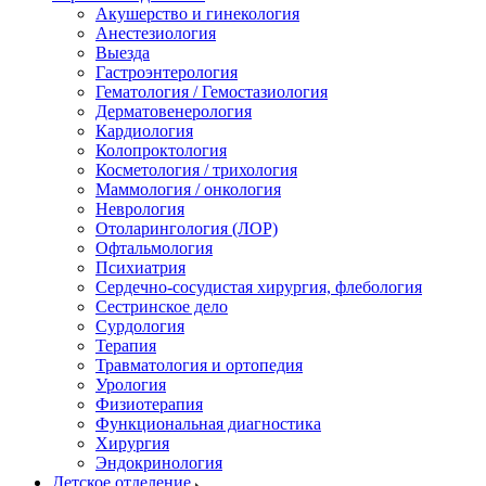
Акушерство и гинекология
Анестезиология
Выезда
Гастроэнтерология
Гематология / Гемостазиология
Дерматовенерология
Кардиология
Колопроктология
Косметология / трихология
Маммология / онкология
Неврология
Отоларингология (ЛОР)
Офтальмология
Психиатрия
Сердечно-сосудистая хирургия, флебология
Сестринское дело
Сурдология
Терапия
Травматология и ортопедия
Урология
Физиотерапия
Функциональная диагностика
Хирургия
Эндокринология
Детское отделение