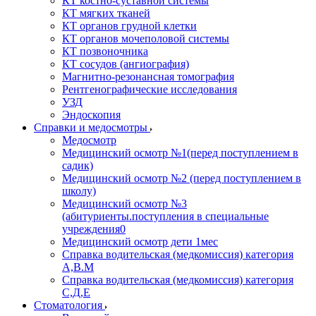
КТ костно-суставной системы
КТ мягких тканей
КТ органов грудной клетки
КТ органов мочеполовой системы
КТ позвоночника
КТ сосудов (ангиография)
Магнитно-резонансная томография
Рентгенографические исследования
УЗД
Эндоскопия
Справки и медосмотры
Медосмотр
Медицинский осмотр №1(перед поступлением в
садик)
Медицинский осмотр №2 (перед поступлением в
школу)
Медицинский осмотр №3
(абитуриенты.поступления в специальные
учреждения0
Медицинский осмотр дети 1мес
Справка водительская (медкомиссия) категория
А,В.М
Справка водительская (медкомиссия) категория
С,Д,Е
Стоматология