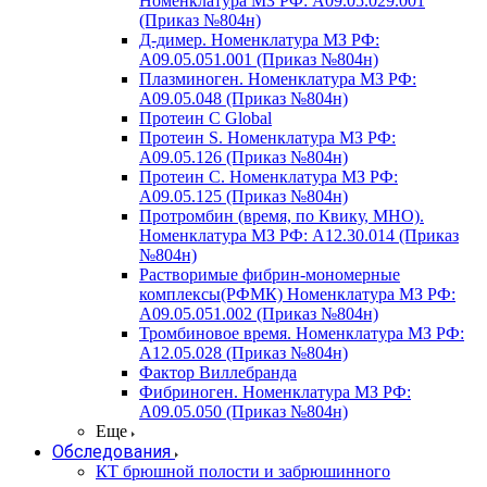
Номенклатура МЗ РФ: A09.05.029.001
(Приказ №804н)
Д-димер. Номенклатура МЗ РФ:
A09.05.051.001 (Приказ №804н)
Плазминоген. Номенклатура МЗ РФ:
A09.05.048 (Приказ №804н)
Протеин C Global
Протеин S. Номенклатура МЗ РФ:
A09.05.126 (Приказ №804н)
Протеин С. Номенклатура МЗ РФ:
A09.05.125 (Приказ №804н)
Протромбин (время, по Квику, МНО).
Номенклатура МЗ РФ: A12.30.014 (Приказ
№804н)
Растворимые фибрин-мономерные
комплексы(РФМК) Номенклатура МЗ РФ:
A09.05.051.002 (Приказ №804н)
Тромбиновое время. Номенклатура МЗ РФ:
A12.05.028 (Приказ №804н)
Фактор Виллебранда
Фибриноген. Номенклатура МЗ РФ:
A09.05.050 (Приказ №804н)
Еще
Обследования
КТ брюшной полости и забрюшинного