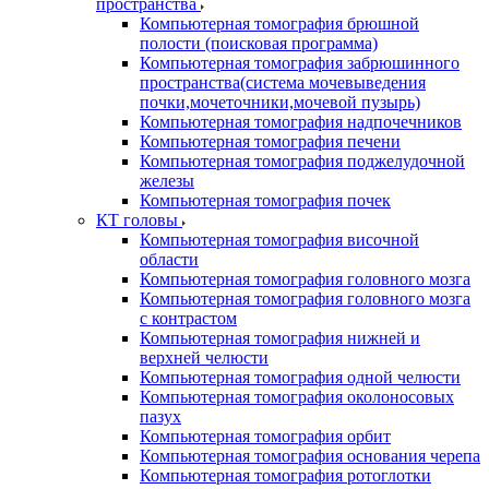
пространства
Компьютерная томография брюшной
полости (поисковая программа)
Компьютерная томография забрюшинного
пространства(система мочевыведения
почки,мочеточники,мочевой пузырь)
Компьютерная томография надпочечников
Компьютерная томография печени
Компьютерная томография поджелудочной
железы
Компьютерная томография почек
КТ головы
Компьютерная томография височной
области
Компьютерная томография головного мозга
Компьютерная томография головного мозга
с контрастом
Компьютерная томография нижней и
верхней челюсти
Компьютерная томография одной челюсти
Компьютерная томография околоносовых
пазух
Компьютерная томография орбит
Компьютерная томография основания черепа
Компьютерная томография ротоглотки