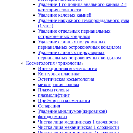
Удаление 1-го полипа анального канала 2-я
категория сложности
Удаление каловых камней
Удаление наружного геморроидального узла
(1 узел)
Удаление отдельных перианальных
остроконечных кондилом
Удаление сливных полукружных
перианальных остроконечных кондилом
Удаление сливных циркулярных
перианальных остроконечных кондилом
Косметология / трихология
Иньекционная косметология
Контурная пластика:
Эстетическая косметология
мезотерапия головы
Плазма головы
плазмолифтинг
Приём врача косметолога
Сепарация
Удаление миллиумов(жировиков)
фотодермолиз
Чистка лица медицинская 1 сложности
Чистка лица механическая 1 сложности
Чистка лица механическая 2 сложности