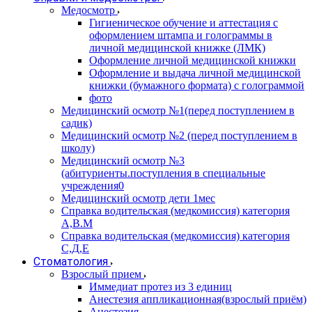
Медосмотр
Гигиеническое обучение и аттестация с
оформлением штампа и голограммы в
личной медицинской книжке (ЛМК)
Оформление личной медицинской книжки
Оформление и выдача личной медицинской
книжки (бумажного формата) с голограммой
фото
Медицинский осмотр №1(перед поступлением в
садик)
Медицинский осмотр №2 (перед поступлением в
школу)
Медицинский осмотр №3
(абитуриенты.поступления в специальные
учреждения0
Медицинский осмотр дети 1мес
Справка водительская (медкомиссия) категория
А,В.М
Справка водительская (медкомиссия) категория
С,Д,Е
Стоматология
Взрослый прием
Иммедиат протез из 3 единиц
Анестезия аппликационная(взрослый приём)
Анестезия