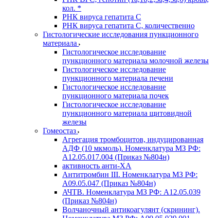
кол. *
РНК вируса гепатита C
РНК вируса гепатита C, количественно
Гистологические исследования пункционного
материала
Гистологическое исследование
пункционного материала молочной железы
Гистологическое исследование
пункционного материала печени
Гистологическое исследование
пункционного материала почек
Гистологическое исследование
пункционного материала щитовидной
железы
Гомеостаз
Агрегация тромбоцитов, индуцированная
АДФ (10 мкмоль). Номенклатура МЗ РФ:
A12.05.017.004 (Приказ №804н)
активность анти-ХА
Антитромбин III. Номенклатура МЗ РФ:
A09.05.047 (Приказ №804н)
АЧТВ. Номенклатура МЗ РФ: A12.05.039
(Приказ №804н)
Волчаночный антикоагулянт (скрининг).