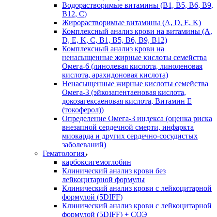
Водорастворимые витамины (B1, B5, B6, В9,
В12, С)
Жирорастворимые витамины (A, D, E, K)
Комплексный анализ крови на витамины (A,
D, E, K, C, B1, B5, B6, В9, B12)
Комплексный анализ крови на
ненасыщенные жирные кислоты семейства
Омега-6 (линолевая кислота, линоленовая
кислота, арахидоновая кислота)
Ненасыщенные жирные кислоты семейства
Омега-3 (эйкозапентаеновая кислота,
докозагексаеновая кислота, Витамин E
(токоферол))
Определение Омега-3 индекса (оценка риска
внезапной сердечной смерти, инфаркта
миокарда и других сердечно-сосудистых
заболеваний)
Гематология
карбоксигемоглобин
Клинический анализ крови без
лейкоцитарной формулы
Клинический анализ крови с лейкоцитарной
формулой (5DIFF)
Клинический анализ крови с лейкоцитарной
формулой (5DIFF) + СОЭ