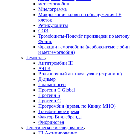
метгемоглобин
Миелограмма
Микроскопия крови на обнаружения LE
клеток
Ретикулоциты
СОЭ
Тромбоциты-Подсчёт произведен по методу
Фонио
Фракции гемоглобина (карбоксигемоглобин
и метгемоглобин)
Гемостаз
Антитромбин III
АЧТВ
Волчаночный антикоагулянт (скрининг)
Д-димер
Плазминоген
Протеин C Global
Протеин S
Протеин С
Протромбин (время, по Квику, МНО)
Тромбиновое время
Фактор Виллебранда
Фибриноген
Генетическое исследование
HLA-типирование