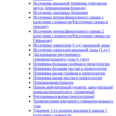
Иссечение анальной трещины (девульсия
ануса, перианальная блокада)
Иссечение анальных бахромок
Иссечение интрасфинктерного свища 1
категории сложности(Рассечение свища в
просвет)
Иссечение интрасфинктерного свища 2
категории сложности(Рассечение свища по
Габриелю)
Иссечение папиллом (1 ед.) анальной зоны
Иссечение папиллом анальной зоны (1 ед.)
Лигирование внутреннего
геморроидального узла (1 узел)
Перевязка большая гнойная в проктологии
Перевязка большая чистая в проктологии
Перевязка малая гнойная в проктологии
Перевязка малая чистая в проктологии
Перианальная блокада
Прием амбулаторный (осмотр, консультация)
врача-колопроктолога, первичный
Ректороманоскопия (ректоспопия)
Тромбэктомия наружного геморроидального
узла
Удаление 1-го полипа анального канала 1
категории сложности