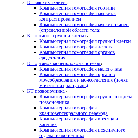
КТ мягких тканей
Компьютерная томография гортани
Компьютерная томография мягких с
контрастированием
Компьютерная томография мягких тканей
(определенной области тела)
КТ органов грудной клетки
Компьютерная томография грудной клетки
Компьютерная томография легких
Компьютерная томография органов
средостения
КТ органов мочеполовой системы
Компьютерная томография малого таза
Компьютерная томография органов
мочеобразования и мочеотделения (почки,
мочеточник, м/пузырь)
КТ позвоночника
Компьютерная томография грудного отдела
позвоночника
Компьютерная томография
краниовертебрального перехода
Компьютерная томография крестца и
копчика
Компьютерная томография поясничного
отдела позвоночника