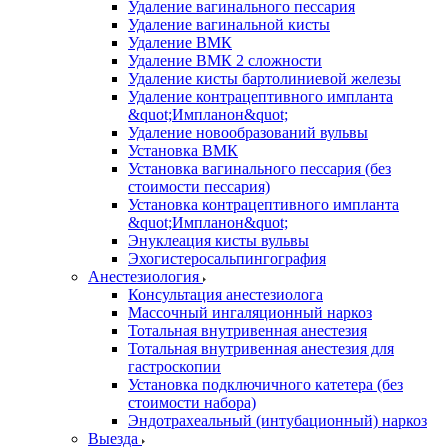
Удаление вагинального пессария
Удаление вагинальной кисты
Удаление ВМК
Удаление ВМК 2 сложности
Удаление кисты бартолиниевой железы
Удаление контрацептивного импланта
&quot;Импланон&quot;
Удаление новообразований вульвы
Установка ВМК
Установка вагинального пессария (без
стоимости пессария)
Установка контрацептивного импланта
&quot;Импланон&quot;
Энуклеация кисты вульвы
Эхогистеросальпингография
Анестезиология
Консультация анестезиолога
Массочный ингаляционный наркоз
Тотальная внутривенная анестезия
Тотальная внутривенная анестезия для
гастроскопии
Установка подключичного катетера (без
стоимости набора)
Эндотрахеальный (интубационный) наркоз
Выезда