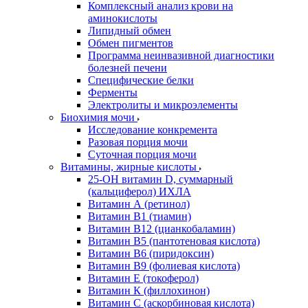
Комплексный анализ крови на
аминокислоты
Липидный обмен
Обмен пигментов
Программа неинвазивной диагностики
болезней печени
Специфические белки
Ферменты
Электролиты и микроэлементы
Биохимия мочи
Исследование конкремента
Разовая порция мочи
Суточная порция мочи
Витамины, жирные кислоты
25-OH витамин D, суммарный
(кальциферол) ИХЛА
Витамин А (ретинол)
Витамин В1 (тиамин)
Витамин В12 (цианкобаламин)
Витамин В5 (пантотеновая кислота)
Витамин В6 (пиридоксин)
Витамин В9 (фолиевая кислота)
Витамин Е (токоферол)
Витамин К (филлохинон)
Витамин С (аскорбиновая кислота)