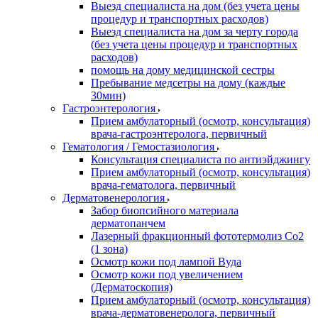
Выезд специалиста на дом (без учета цены
процедур и транспортных расходов)
Выезд специалиста на дом за черту города
(без учета цены процедур и транспортных
расходов)
помощь на дому медицинской сестры
Пребывание медсетры на дому (каждые
30мин)
Гастроэнтерология
Прием амбулаторный (осмотр, консультация)
врача-гастроэнтеролога, первичный
Гематология / Гемостазиология
Консультация специалиста по антиэйджингу
Прием амбулаторный (осмотр, консультация)
врача-гематолога, первичный
Дерматовенерология
Забор биопсийного материала
дерматопанчем
Лазерный фракционный фототермолиз Со2
(1 зона)
Осмотр кожи под лампой Вуда
Осмотр кожи под увеличением
(Дерматоскопия)
Прием амбулаторный (осмотр, консультация)
врача-дерматовенеролога, первичный