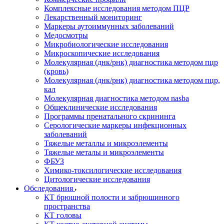
Комплексные исследования методом ПЦР
Лекарственный мониторинг
Маркеры аутоиммунных заболеваний
Медосмотры
Микробиологические исследования
Микроскопические исследования
Молекулярная (днк/рнк) диагностика методом пцр
(кровь)
Молекулярная (днк/рнк) диагностика методом пцр,
кал
Молекулярная диагностика методом nasba
Общеклинические исследования
Программы пренатального скрининга
Серологические маркеры инфекционных
заболеваний
Тяжелые металлы и микроэлементы
Тяжелые металы и микроэлементы
ФБУЗ
Химико-токсилогические исследования
Цитологические исследования
Обследования
КТ брюшной полости и забрюшинного
пространства
КТ головы