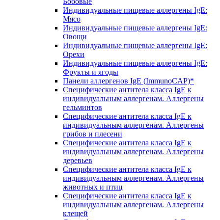
Бобовые
Индивидуальные пищевые аллергены IgE:
Мясо
Индивидуальные пищевые аллергены IgE:
Овощи
Индивидуальные пищевые аллергены IgE:
Орехи
Индивидуальные пищевые аллергены IgE:
Фрукты и ягоды
Панели аллергенов IgE (ImmunoCAP)*
Специфические антитела класса IgE к
индивидуальным аллергенам. Аллергены
гельминтов
Специфические антитела класса IgE к
индивидуальным аллергенам. Аллергены
грибов и плесени
Специфические антитела класса IgE к
индивидуальным аллергенам. Аллергены
деревьев
Специфические антитела класса IgE к
индивидуальным аллергенам. Аллергены
животных и птиц
Специфические антитела класса IgE к
индивидуальным аллергенам. Аллергены
клещей