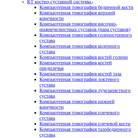
КТ костно-суставной системы
Компьютерная томография бедренной кости
Компьютерная томография верхней
конечности
Компьютерная томография височно-
нижнечелюстных суставов (пара суставов)
Компьютерная томография голеностопного
сустава
Компьютерная томография коленного
сустава
Компьютерная томография костей голени
Компьютерная томография костей
предплечья
Компьютерная томография костей таза
Компьютерная томография локтевого
сустава
Компьютерная томография лучезапястного
сустава
Компьютерная томография нижней
конечности
Компьютерная томография плечевого
сустава
Компьютерная томография плечевой кости
Компьютерная томография тазобедренного
сустава