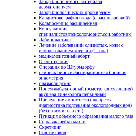
Забор биопсийного материала
дерматопанчем
Забор биологических проб врачом
Кардиотокография плода (с расшифровкой)
Кольпоскопия расширенная
Консультация
специалистов(психолог,юрист,соц.работник)
Лабиопластика
Лечение заболеваний слизистых, кожи с
использованием энергии (1 зона)
медикаментозный аборт
Озонотерапия
Операция по Штурмдорфу
пайпель-биопсия/аспирационная биопсия
эндометрия
плазмолифтинг
Прием амбулаторный (осмотр, консультация)
акушера-гинеколога первичный
Проведение амниотеста (экспресс-
диагностика подтекания околоплодных вод)
(без стоимости теста)
Пункция объемного образования малого таза
Серкляж шейки матки
Скретчинг
Снятие швов