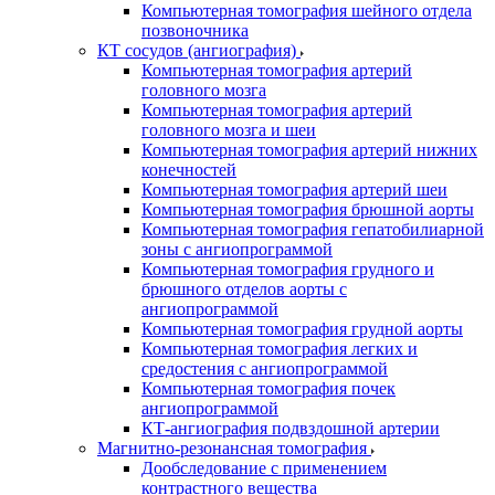
Компьютерная томография шейного отдела
позвоночника
КТ сосудов (ангиография)
Компьютерная томография артерий
головного мозга
Компьютерная томография артерий
головного мозга и шеи
Компьютерная томография артерий нижних
конечностей
Компьютерная томография артерий шеи
Компьютерная томография брюшной аорты
Компьютерная томография гепатобилиарной
зоны с ангиопрограммой
Компьютерная томография грудного и
брюшного отделов аорты с
ангиопрограммой
Компьютерная томография грудной аорты
Компьютерная томография легких и
средостения с ангиопрограммой
Компьютерная томография почек
ангиопрограммой
КТ-ангиография подвздошной артерии
Магнитно-резонансная томография
Дообследование с применением
контрастного вещества