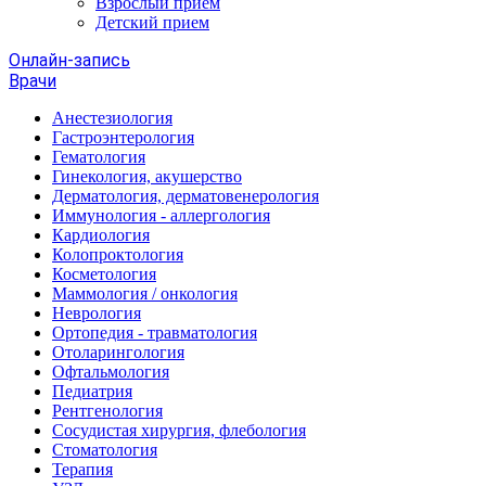
Взрослый прием
Детский прием
Онлайн-запись
Врачи
Анестезиология
Гастроэнтерология
Гематология
Гинекология, акушерство
Дерматология, дерматовенерология
Иммунология - аллергология
Кардиология
Колопроктология
Косметология
Маммология / онкология
Неврология
Ортопедия - травматология
Отоларингология
Офтальмология
Педиатрия
Рентгенология
Сосудистая хирургия, флебология
Стоматология
Терапия