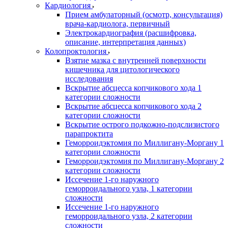
Кардиология
Прием амбулаторный (осмотр, консультация)
врача-кардиолога, первичный
Электрокардиография (расшифровка,
описание, интерпретация данных)
Колопроктология
Взятие мазка с внутренней поверхности
кишечника для цитологического
исследования
Вскрытие абсцесса копчикового хода 1
категории сложности
Вскрытие абсцесса копчикового хода 2
категории сложности
Вскрытие острого подкожно-подслизистого
парапроктита
Геморроидэктомия по Миллигану-Моргану 1
категории сложности
Геморроидэктомия по Миллигану-Моргану 2
категории сложности
Иссечение 1-го наружного
геморроидального узла, 1 категории
сложности
Иссечение 1-го наружного
геморроидального узла, 2 категории
сложности