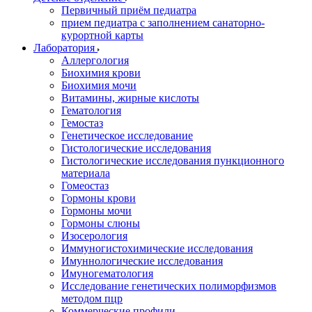
Первичный приём педиатра
прием педиатра с заполнением санаторно-
курортной карты
Лаборатория
Аллергология
Биохимия крови
Биохимия мочи
Витамины, жирные кислоты
Гематология
Гемостаз
Генетическое исследование
Гистологические исследования
Гистологические исследования пункционного
материала
Гомеостаз
Гормоны крови
Гормоны мочи
Гормоны слюны
Изосерология
Иммуногистохимические исследования
Имуннологические исследования
Имуногематология
Исследование генетических полиморфизмов
методом пцр
Коммерческие профили