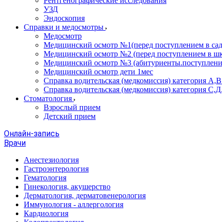
Рентгенографические исследования
УЗД
Эндоскопия
Справки и медосмотры
Медосмотр
Медицинский осмотр №1(перед поступлением в сад
Медицинский осмотр №2 (перед поступлением в шк
Медицинский осмотр №3 (абитуриенты.поступлени
Медицинский осмотр дети 1мес
Справка водительская (медкомиссия) категория А,
Справка водительская (медкомиссия) категория С,Д
Стоматология
Взрослый прием
Детский прием
Онлайн-запись
Врачи
Анестезиология
Гастроэнтерология
Гематология
Гинекология, акушерство
Дерматология, дерматовенерология
Иммунология - аллергология
Кардиология