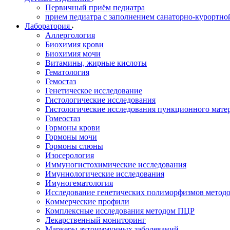
Первичный приём педиатра
прием педиатра с заполнением санаторно-курортно
Лаборатория
Аллергология
Биохимия крови
Биохимия мочи
Витамины, жирные кислоты
Гематология
Гемостаз
Генетическое исследование
Гистологические исследования
Гистологические исследования пункционного мате
Гомеостаз
Гормоны крови
Гормоны мочи
Гормоны слюны
Изосерология
Иммуногистохимические исследования
Имуннологические исследования
Имуногематология
Исследование генетических полиморфизмов метод
Коммерческие профили
Комплексные исследования методом ПЦР
Лекарственный мониторинг
Маркеры аутоиммунных заболеваний