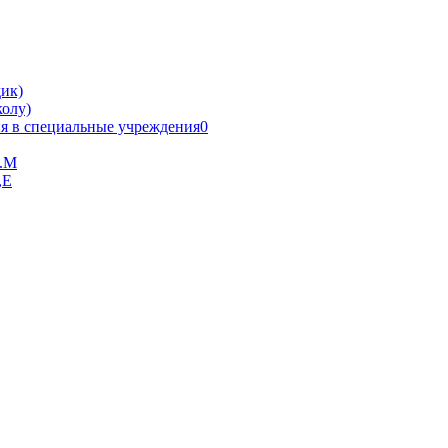
ик)
олу)
я в специальные учреждения0
В.М
,Е