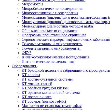
Медосмотры
Микробиологические исследования
Микроскопические исследования
Молекулярная (днк/рнк) диагностика методом пцр (
Молекулярная (днк/рнк) диагностика методом пцр, 
Молекулярная диагностика методом nasba
Общеклинические исследования
Программы пренатального скрининга
Серологические маркеры инфекционных заболеван
Тяжелые металлы и микроэлементы
Тяжелые металы и микроэлементы
ФБУЗ
Химико-токсилогические исследования
Цитологические исследования
Обследования
КТ брюшной полости и забрюшинного пространств
КТ головы
КТ костно-суставной системы
КТ мягких тканей
КТ органов грудной клетки
КТ органов мочеполовой системы
КТ позвоночника
КТ сосудов (ангиография)
Магнитно-резонансная томография