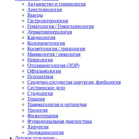
Акушерство и гинекология
Анестезиология
Выезда
Гастроэнтерология
Гематология / Гемостазиология
Дерматовенерология
Кардиология
Колопроктология
Косметология / трихология
Маммология / онкология
Неврология
Отоларингология (ЛОР)
Офтальмология
Психиатрия
Сердечно-сосудистая хирургия, флебология
Сестринское дело
Сурдология
Терапия
Травматология и ортопедия
Урология
Физиотерапия
Функциональная диагностика
Хирургия
Эндокринология
Детское отделение