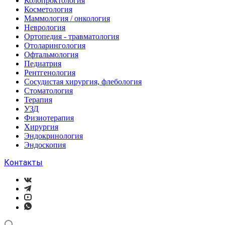
Колопроктология
Косметология
Маммология / онкология
Неврология
Ортопедия - травматология
Отоларингология
Офтальмология
Педиатрия
Рентгенология
Сосудистая хирургия, флебология
Стоматология
Терапия
УЗД
Физиотерапия
Хирургия
Эндокринология
Эндоскопия
Контакты