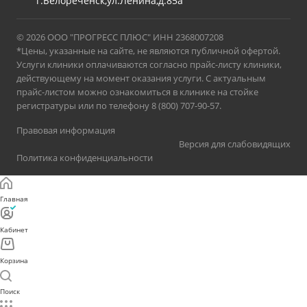
г.Белореченск,ул.Ленина,д.85а
© 2026 ООО "ПРОГРЕСС ПЛЮС" ИНН 2368007208
*Цены, указанные на сайте, не являются публичной офертой.
Услуги клиники оплачиваются согласно прайс-листу клиники,
действующему на момент оказания услуги. С актуальным
прайс-листом можно ознакомиться в клинике на стойке
регистратуры или по телефону 8 (800) 707-90-57.
Правовая информация
Версия для слабовидящих
Политика конфиденциальности
Главная
Кабинет
Корзина
Поиск