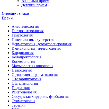
Взрослый прием
Детский прием
Онлайн-запись
Врачи
Анестезиология
Гастроэнтерология
Гематология
Гинекология, акушерство
Дерматология, дерматовенерология
Иммунология - аллергология
Кардиология
Колопроктология
Косметология
Маммология / онкология
Неврология
Ортопедия - травматология
Отоларингология
Офтальмология
Педиатрия
Рентгенология
Сосудистая хирургия, флебология
Стоматология
Терапия