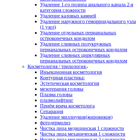
Удаление 1-го полипа анального канала 2-я
категория сложности
Удаление каловых камней
Удаление наружного геморроидального узла
(1 узел)
Удаление отдельных перианальных
остроконечных кондилом
Удаление сливных полукружных
перианальных остроконечных кондилом
Удаление сливных циркулярных
перианальных остроконечных кондилом
Косметология / трихология
Иньекционная косметология
Контурная пластика:
Эстетическая косметология
мезотерапия головы
Плазма головы
плазмолифтинг
Приём врача косметолога
Сепарация
Удаление миллиумов(жировиков)
фотодермолиз
Чистка лица медицинская 1 сложности
Чистка лица механическая 1 сложности
Чистка лица механическая 2 сложности