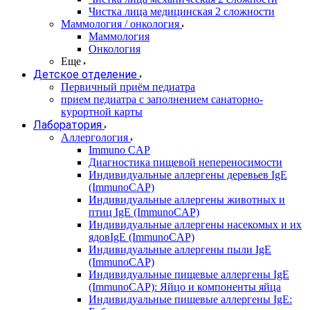
Чистка лица медицинская 2 сложности
Маммология / онкология
Маммология
Онкология
Еще
Детское отделение
Первичный приём педиатра
прием педиатра с заполнением санаторно-
курортной карты
Лаборатория
Аллергология
Immuno CAP
Диагностика пищевой непереносимости
Индивидуальные аллергены деревьев IgE
(ImmunoCAP)
Индивидуальные аллергены животных и
птиц IgE (ImmunoCAP)
Индивидуальные аллергены насекомых и их
ядовIgE (ImmunoCAP)
Индивидуальные аллергены пыли IgE
(ImmunoCAP)
Индивидуальные пищевые аллергены IgE
(ImmunoCAP): Яйцо и компоненты яйца
Индивидуальные пищевые аллергены IgE: