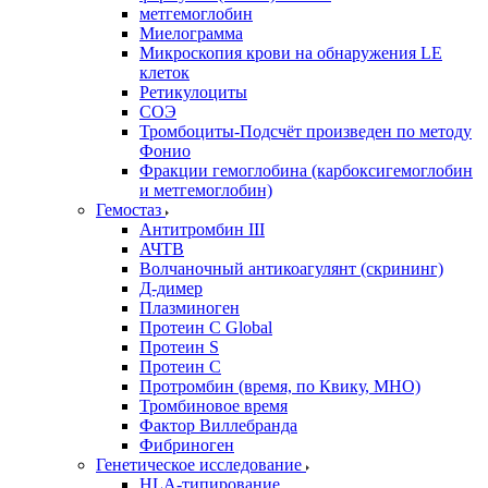
метгемоглобин
Миелограмма
Микроскопия крови на обнаружения LE
клеток
Ретикулоциты
СОЭ
Тромбоциты-Подсчёт произведен по методу
Фонио
Фракции гемоглобина (карбоксигемоглобин
и метгемоглобин)
Гемостаз
Антитромбин III
АЧТВ
Волчаночный антикоагулянт (скрининг)
Д-димер
Плазминоген
Протеин C Global
Протеин S
Протеин С
Протромбин (время, по Квику, МНО)
Тромбиновое время
Фактор Виллебранда
Фибриноген
Генетическое исследование
HLA-типирование