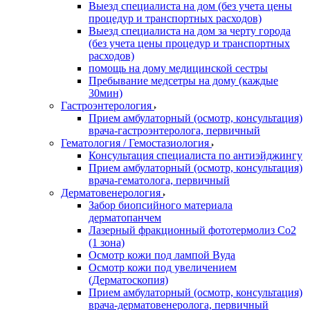
Выезд специалиста на дом (без учета цены
процедур и транспортных расходов)
Выезд специалиста на дом за черту города
(без учета цены процедур и транспортных
расходов)
помощь на дому медицинской сестры
Пребывание медсетры на дому (каждые
30мин)
Гастроэнтерология
Прием амбулаторный (осмотр, консультация)
врача-гастроэнтеролога, первичный
Гематология / Гемостазиология
Консультация специалиста по антиэйджингу
Прием амбулаторный (осмотр, консультация)
врача-гематолога, первичный
Дерматовенерология
Забор биопсийного материала
дерматопанчем
Лазерный фракционный фототермолиз Со2
(1 зона)
Осмотр кожи под лампой Вуда
Осмотр кожи под увеличением
(Дерматоскопия)
Прием амбулаторный (осмотр, консультация)
врача-дерматовенеролога, первичный