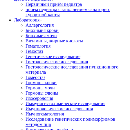
Первичный приём педиатра
прием педиатра с заполнением санаторно-
курортной карты
Лаборатория
Аллергология
Биохимия крови
Биохимия мочи
Витамины, жирные кислоты
Гематология
Гемостаз
Генетическое исследование
Гистологические исследования
Гистологические исследования пункционного
материала
Гомеостаз
Гормоны крови
Гормоны мочи
Гормоны слюны
Изосерология
Иммуногистохимические исследования
Имуннологические исследования
Имуногематология
Исследование генетических полиморфизмов
методом пцр
Коммерческие профили