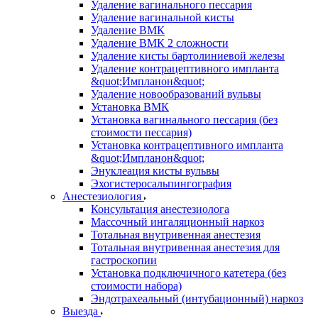
Удаление вагинального пессария
Удаление вагинальной кисты
Удаление ВМК
Удаление ВМК 2 сложности
Удаление кисты бартолиниевой железы
Удаление контрацептивного импланта
&quot;Импланон&quot;
Удаление новообразований вульвы
Установка ВМК
Установка вагинального пессария (без
стоимости пессария)
Установка контрацептивного импланта
&quot;Импланон&quot;
Энуклеация кисты вульвы
Эхогистеросальпингография
Анестезиология
Консультация анестезиолога
Массочный ингаляционный наркоз
Тотальная внутривенная анестезия
Тотальная внутривенная анестезия для
гастроскопии
Установка подключичного катетера (без
стоимости набора)
Эндотрахеальный (интубационный) наркоз
Выезда