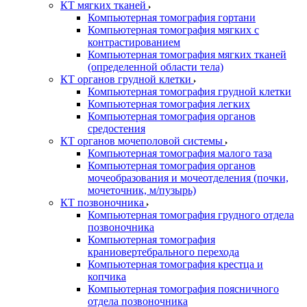
КТ мягких тканей
Компьютерная томография гортани
Компьютерная томография мягких с
контрастированием
Компьютерная томография мягких тканей
(определенной области тела)
КТ органов грудной клетки
Компьютерная томография грудной клетки
Компьютерная томография легких
Компьютерная томография органов
средостения
КТ органов мочеполовой системы
Компьютерная томография малого таза
Компьютерная томография органов
мочеобразования и мочеотделения (почки,
мочеточник, м/пузырь)
КТ позвоночника
Компьютерная томография грудного отдела
позвоночника
Компьютерная томография
краниовертебрального перехода
Компьютерная томография крестца и
копчика
Компьютерная томография поясничного
отдела позвоночника