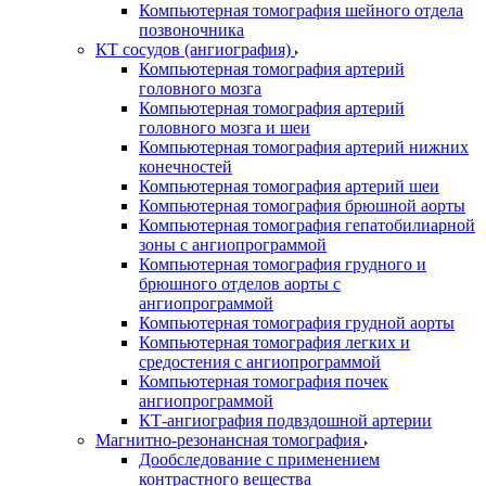
Компьютерная томография шейного отдела
позвоночника
КТ сосудов (ангиография)
Компьютерная томография артерий
головного мозга
Компьютерная томография артерий
головного мозга и шеи
Компьютерная томография артерий нижних
конечностей
Компьютерная томография артерий шеи
Компьютерная томография брюшной аорты
Компьютерная томография гепатобилиарной
зоны с ангиопрограммой
Компьютерная томография грудного и
брюшного отделов аорты с
ангиопрограммой
Компьютерная томография грудной аорты
Компьютерная томография легких и
средостения с ангиопрограммой
Компьютерная томография почек
ангиопрограммой
КТ-ангиография подвздошной артерии
Магнитно-резонансная томография
Дообследование с применением
контрастного вещества