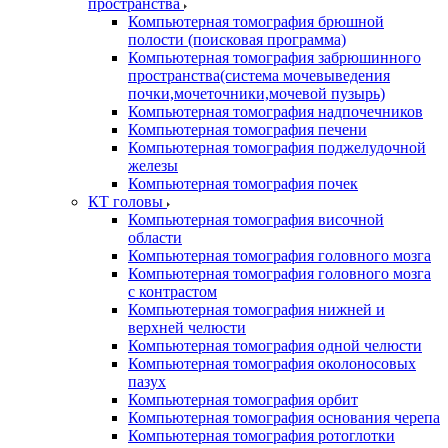
пространства
Компьютерная томография брюшной
полости (поисковая программа)
Компьютерная томография забрюшинного
пространства(система мочевыведения
почки,мочеточники,мочевой пузырь)
Компьютерная томография надпочечников
Компьютерная томография печени
Компьютерная томография поджелудочной
железы
Компьютерная томография почек
КТ головы
Компьютерная томография височной
области
Компьютерная томография головного мозга
Компьютерная томография головного мозга
с контрастом
Компьютерная томография нижней и
верхней челюсти
Компьютерная томография одной челюсти
Компьютерная томография околоносовых
пазух
Компьютерная томография орбит
Компьютерная томография основания черепа
Компьютерная томография ротоглотки