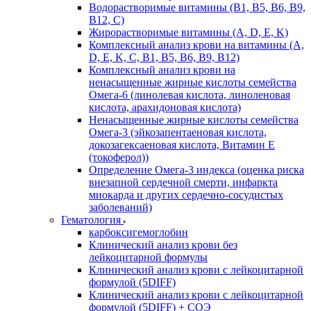
Водорастворимые витамины (B1, B5, B6, В9,
В12, С)
Жирорастворимые витамины (A, D, E, K)
Комплексный анализ крови на витамины (A,
D, E, K, C, B1, B5, B6, В9, B12)
Комплексный анализ крови на
ненасыщенные жирные кислоты семейства
Омега-6 (линолевая кислота, линоленовая
кислота, арахидоновая кислота)
Ненасыщенные жирные кислоты семейства
Омега-3 (эйкозапентаеновая кислота,
докозагексаеновая кислота, Витамин E
(токоферол))
Определение Омега-3 индекса (оценка риска
внезапной сердечной смерти, инфаркта
миокарда и других сердечно-сосудистых
заболеваний)
Гематология
карбоксигемоглобин
Клинический анализ крови без
лейкоцитарной формулы
Клинический анализ крови с лейкоцитарной
формулой (5DIFF)
Клинический анализ крови с лейкоцитарной
формулой (5DIFF) + СОЭ