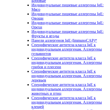
Бобовые
Индивидуальные пищевые аллергены IgE:
Мясо
Индивидуальные пищевые аллергены IgE:
Овощи
Индивидуальные пищевые аллергены IgE:
Орехи
Индивидуальные пищевые аллергены IgE:
Фрукты и ягоды
Панели аллергенов IgE (ImmunoCAP)*
Специфические антитела класса IgE к
индивидуальным аллергенам. Аллергены
гельминтов
Специфические антитела класса IgE к
индивидуальным аллергенам. Аллергены
грибов и плесени
Специфические антитела класса IgE к
индивидуальным аллергенам. Аллергены
деревьев
Специфические антитела класса IgE к
индивидуальным аллергенам. Аллергены
животных и птиц
Специфические антитела класса IgE к
индивидуальным аллергенам. Аллергены
клещей