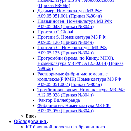
Номенклатура МЗ РФ: A09.05.029.001
(Приказ №804н)
Д-димер. Номенклатура МЗ РФ:
A09.05.051.001 (Приказ №804н)
Плазминоген. Номенклатура МЗ РФ:
A09.05.048 (Приказ №804н)
Протеин C Global
Протеин S. Номенклатура МЗ РФ:
A09.05.126 (Приказ №804н)
Протеин С. Номенклатура МЗ РФ:
A09.05.125 (Приказ №804н)
Протромбин (время, по Квику, МНО).
Номенклатура МЗ РФ: A12.30.014 (Приказ
№804н)
Растворимые фибрин-мономерные
комплексы(РФМК) Номенклатура МЗ РФ:
A09.05.051.002 (Приказ №804н)
Тромбиновое время. Номенклатура МЗ РФ:
A12.05.028 (Приказ №804н)
Фактор Виллебранда
Фибриноген. Номенклатура МЗ РФ:
A09.05.050 (Приказ №804н)
Еще
Обследования
КТ брюшной полости и забрюшинного