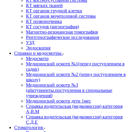
КТ костно-суставной системы
КТ мягких тканей
КТ органов грудной клетки
КТ органов мочеполовой системы
КТ позвоночника
КТ сосудов (ангиография)
Магнитно-резонансная томография
Рентгенографические исследования
УЗД
Эндоскопия
Справки и медосмотры
Медосмотр
Медицинский осмотр №1(перед поступлением в
садик)
Медицинский осмотр №2 (перед поступлением в
школу)
Медицинский осмотр №3
(абитуриенты.поступления в специальные
учреждения0
Медицинский осмотр дети 1мес
Справка водительская (медкомиссия) категория
А,В.М
Справка водительская (медкомиссия) категория
С,Д,Е
Стоматология