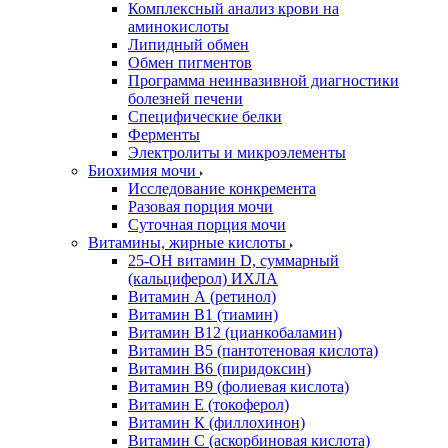
Комплексный анализ крови на
аминокислоты
Липидный обмен
Обмен пигментов
Программа неинвазивной диагностики
болезней печени
Специфические белки
Ферменты
Электролиты и микроэлементы
Биохимия мочи
Исследование конкремента
Разовая порция мочи
Суточная порция мочи
Витамины, жирные кислоты
25-OH витамин D, суммарный
(кальциферол) ИХЛА
Витамин А (ретинол)
Витамин В1 (тиамин)
Витамин В12 (цианкобаламин)
Витамин В5 (пантотеновая кислота)
Витамин В6 (пиридоксин)
Витамин В9 (фолиевая кислота)
Витамин Е (токоферол)
Витамин К (филлохинон)
Витамин С (аскорбиновая кислота)