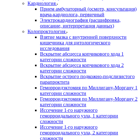
Кардиология
Прием амбулаторный (осмотр, консультация)
врача-кардиолога, первичный
Электрокардиография (расшифровка,
описание, интерпретация данных)
Колопроктология
Взятие мазка с внутренней поверхности
кишечника для цитологического
исследования
Вскрытие абсцесса копчикового хода 1
категории сложности
Вскрытие абсцесса копчикового хода 2
категории сложности
Вскрытие острого подкожно-подслизистого
парапроктита
Геморроидэктомия по Миллигану-Моргану 1
категории сложности
Геморроидэктомия по Миллигану-Моргану 2
категории сложности
Иссечение 1-го наружного
геморроидального узла, 1 категории
сложности
Иссечение 1-го наружного
геморроидального узла, 2 категории
сложности