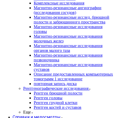
Комплексные исследования
Магнитно-резонансные ангиографии
(исследования сосудов)
Магнитно-резонансные исслед. брюшной
полости и забрюшинного пространства
Магнитно-резонансные исследования
головы
Магнитно-резонансные исследования
молочных желез
Магнитно-резонансные исследования
органов малого таза
Магнитно-резонансные исследования
позвоночника
Магнитно-резонансные исследования
суставов
Описание предоставленных компьютерных
томограмм 1 исследование
повторная запись диска
Рентгенографические исследования
Рентген брюшной полости
Рентген головы
Рентген грудной клетки
Рентген костей и суставов
Еще
Справки и медосмотры