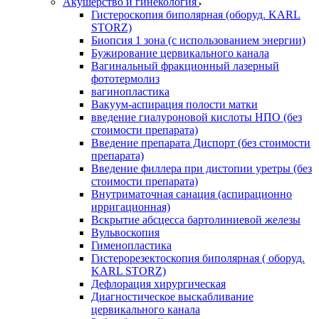
Акушерство и гинекология
Гистероскопия биполярная (оборуд. KARL
STORZ)
Биопсия 1 зона (с использованием энергии)
Бужирование цервикального канала
Вагинальный фракционный лазерный
фототермолиз
вагинопластика
Вакуум-аспирация полости матки
введение гиалуроновой кислоты НПО (без
стоимости препарата)
Введение препарата Диспорт (без стоимости
препарата)
Введение филлера при дистопии уретры (без
стоимости препарата)
Внутриматочная санация (аспирационно
ирригационная)
Вскрытие абсцесса бартолиниевой железы
Вульвоскопия
Гименопластика
Гистерорезектоскопия биполярная ( оборуд.
KARL STORZ)
Дефлорация хирургическая
Диагностическое выскабливание
цервикального канала