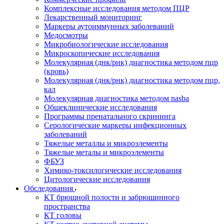
Комплексные исследования методом ПЦР
Лекарственный мониторинг
Маркеры аутоиммунных заболеваний
Медосмотры
Микробиологические исследования
Микроскопические исследования
Молекулярная (днк/рнк) диагностика методом пцр
(кровь)
Молекулярная (днк/рнк) диагностика методом пцр,
кал
Молекулярная диагностика методом nasba
Общеклинические исследования
Программы пренатального скрининга
Серологические маркеры инфекционных
заболеваний
Тяжелые металлы и микроэлементы
Тяжелые металы и микроэлементы
ФБУЗ
Химико-токсилогические исследования
Цитологические исследования
Обследования
КТ брюшной полости и забрюшинного
пространства
КТ головы