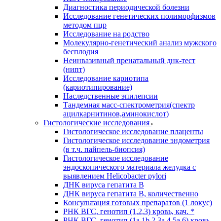
Диагностика периодической болезни
Исследование генетических полиморфизмов
методом пцр
Исследование на родство
Молекулярно-генетический анализ мужского
бесплодия
Неинвазивный пренатальный днк-тест
(нипт)
Исследование кариотипа
(кариотипирование)
Наследственные эпилепсии
Тандемная масс-спектрометрия(спектр
ацилкарнитинов,аминокислот)
Гистологические исследования
Гистологическое исследование плаценты
Гистологическое исследование эндометрия
(в т.ч. пайпель-биопсия)
Гистологическое исследование
эндоскопического материала желудка с
выявлением Helicobacter pylori
ДНК вируса гепатита B
ДНК вируса гепатита B, количественно
Консультация готовых препаратов (1 локус)
РНК ВГC, генотип (1,2,3) кровь, кач. *
РНК ВГC, генотип (1a,1b,2,3a,4,5a,6) кровь,