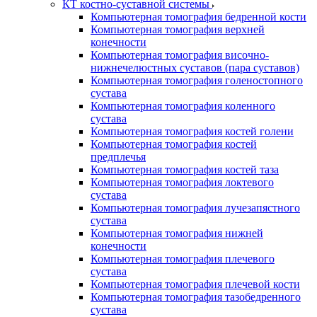
КТ костно-суставной системы
Компьютерная томография бедренной кости
Компьютерная томография верхней
конечности
Компьютерная томография височно-
нижнечелюстных суставов (пара суставов)
Компьютерная томография голеностопного
сустава
Компьютерная томография коленного
сустава
Компьютерная томография костей голени
Компьютерная томография костей
предплечья
Компьютерная томография костей таза
Компьютерная томография локтевого
сустава
Компьютерная томография лучезапястного
сустава
Компьютерная томография нижней
конечности
Компьютерная томография плечевого
сустава
Компьютерная томография плечевой кости
Компьютерная томография тазобедренного
сустава