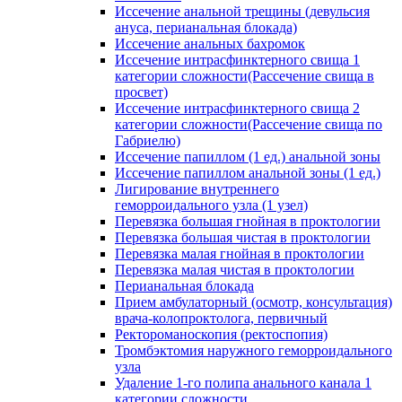
Иссечение анальной трещины (девульсия
ануса, перианальная блокада)
Иссечение анальных бахромок
Иссечение интрасфинктерного свища 1
категории сложности(Рассечение свища в
просвет)
Иссечение интрасфинктерного свища 2
категории сложности(Рассечение свища по
Габриелю)
Иссечение папиллом (1 ед.) анальной зоны
Иссечение папиллом анальной зоны (1 ед.)
Лигирование внутреннего
геморроидального узла (1 узел)
Перевязка большая гнойная в проктологии
Перевязка большая чистая в проктологии
Перевязка малая гнойная в проктологии
Перевязка малая чистая в проктологии
Перианальная блокада
Прием амбулаторный (осмотр, консультация)
врача-колопроктолога, первичный
Ректороманоскопия (ректоспопия)
Тромбэктомия наружного геморроидального
узла
Удаление 1-го полипа анального канала 1
категории сложности