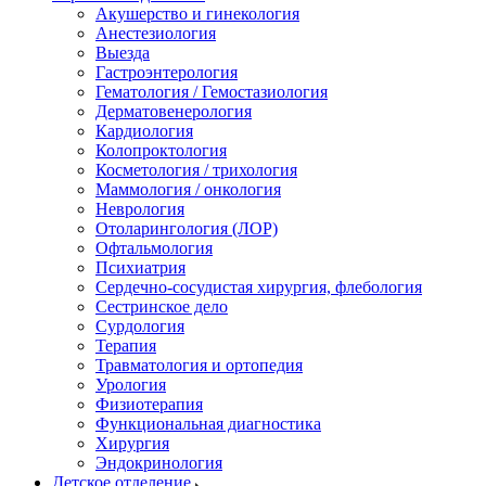
Акушерство и гинекология
Анестезиология
Выезда
Гастроэнтерология
Гематология / Гемостазиология
Дерматовенерология
Кардиология
Колопроктология
Косметология / трихология
Маммология / онкология
Неврология
Отоларингология (ЛОР)
Офтальмология
Психиатрия
Сердечно-сосудистая хирургия, флебология
Сестринское дело
Сурдология
Терапия
Травматология и ортопедия
Урология
Физиотерапия
Функциональная диагностика
Хирургия
Эндокринология
Детское отделение