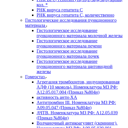
кол. *
РНК вируса гепатита C
РНК вируса гепатита C, количественно
Гистологические исследования пункционного
материала
Гистологическое исследование
пункционного материала молочной железы
Гистологическое исследование
пункционного материала печени
Гистологическое исследование
пункционного материала почек
Гистологическое исследование
пункционного материала щитовидной
железы
Гомеостаз
Агрегация тромбоцитов, индуцированная
АДФ (10 мкмоль). Номенклатура МЗ РФ:
A12.05.017.004 (Приказ №804н)
активность анти-ХА
Антитромбин III. Номенклатура МЗ РФ:
A09.05.047 (Приказ №804н)
АЧТВ. Номенклатура МЗ РФ: A12.05.039
(Приказ №804н)
Волчаночный антикоагулянт (скрининг).