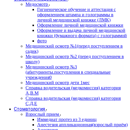
Медосмотр
Гигиеническое обучение и аттестация с
оформлением штампа и голограммы в
личной медицинской книжке (ЛМК)
Оформление личной медицинской книжки
Оформление и выдача личной медицинской
книжки (бумажного формата) с голограммой
фото
Медицинский осмотр №1(перед поступлением в
садик)
Медицинский осмотр №2 (перед поступлением в
школу)
Медицинский осмотр №3
(абитуриенты.поступления в специальные
учреждения0
Медицинский осмотр дети 1мес
Справка водительская (медкомиссия) категория
А,В.М
Справка водительская (медкомиссия) категория
С,Д,Е
Стоматология
Взрослый прием
Иммедиат протез из 3 единиц
Анестезия аппликационная(взрослый приём)
Анестезия