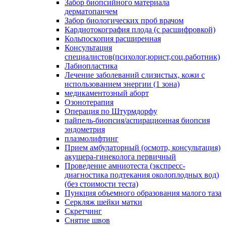
Забор биопсийного материала
дерматопанчем
Забор биологических проб врачом
Кардиотокография плода (с расшифровкой)
Кольпоскопия расширенная
Консультация
специалистов(психолог,юрист,соц.работник)
Лабиопластика
Лечение заболеваний слизистых, кожи с
использованием энергии (1 зона)
медикаментозный аборт
Озонотерапия
Операция по Штурмдорфу
пайпель-биопсия/аспирационная биопсия
эндометрия
плазмолифтинг
Прием амбулаторный (осмотр, консультация)
акушера-гинеколога первичный
Проведение амниотеста (экспресс-
диагностика подтекания околоплодных вод)
(без стоимости теста)
Пункция объемного образования малого таза
Серкляж шейки матки
Скретчинг
Снятие швов