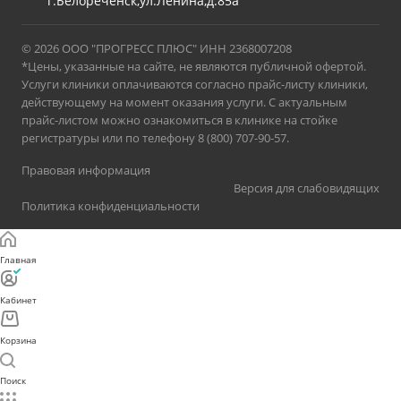
г.Белореченск,ул.Ленина,д.85а
© 2026 ООО "ПРОГРЕСС ПЛЮС" ИНН 2368007208
*Цены, указанные на сайте, не являются публичной офертой.
Услуги клиники оплачиваются согласно прайс-листу клиники,
действующему на момент оказания услуги. С актуальным
прайс-листом можно ознакомиться в клинике на стойке
регистратуры или по телефону 8 (800) 707-90-57.
Правовая информация
Версия для слабовидящих
Политика конфиденциальности
Главная
Кабинет
Корзина
Поиск