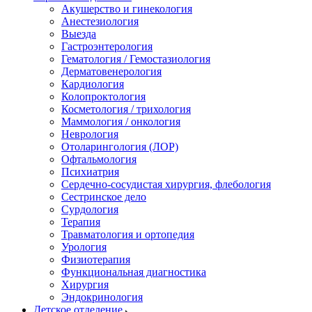
Акушерство и гинекология
Анестезиология
Выезда
Гастроэнтерология
Гематология / Гемостазиология
Дерматовенерология
Кардиология
Колопроктология
Косметология / трихология
Маммология / онкология
Неврология
Отоларингология (ЛОР)
Офтальмология
Психиатрия
Сердечно-сосудистая хирургия, флебология
Сестринское дело
Сурдология
Терапия
Травматология и ортопедия
Урология
Физиотерапия
Функциональная диагностика
Хирургия
Эндокринология
Детское отделение