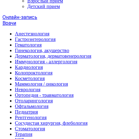
Взрослый прием
Детский прием
Онлайн-запись
Врачи
Анестезиология
Гастроэнтерология
Гематология
Гинекология, акушерство
Дерматология, дерматовенерология
Иммунология - аллергология
Кардиология
Колопроктология
Косметология
Маммология / онкология
Неврология
Ортопедия - травматология
Отоларингология
Офтальмология
Педиатрия
Рентгенология
Сосудистая хирургия, флебология
Стоматология
Терапия