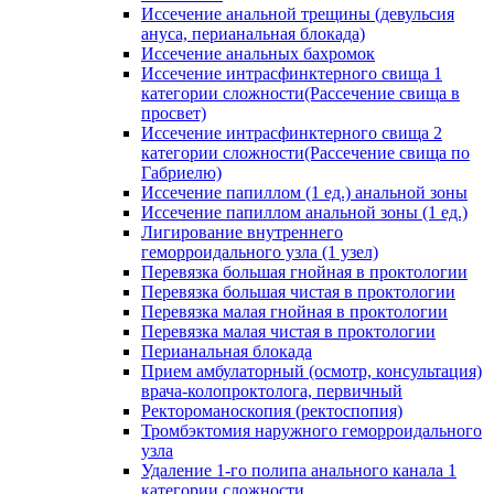
Иссечение анальной трещины (девульсия
ануса, перианальная блокада)
Иссечение анальных бахромок
Иссечение интрасфинктерного свища 1
категории сложности(Рассечение свища в
просвет)
Иссечение интрасфинктерного свища 2
категории сложности(Рассечение свища по
Габриелю)
Иссечение папиллом (1 ед.) анальной зоны
Иссечение папиллом анальной зоны (1 ед.)
Лигирование внутреннего
геморроидального узла (1 узел)
Перевязка большая гнойная в проктологии
Перевязка большая чистая в проктологии
Перевязка малая гнойная в проктологии
Перевязка малая чистая в проктологии
Перианальная блокада
Прием амбулаторный (осмотр, консультация)
врача-колопроктолога, первичный
Ректороманоскопия (ректоспопия)
Тромбэктомия наружного геморроидального
узла
Удаление 1-го полипа анального канала 1
категории сложности