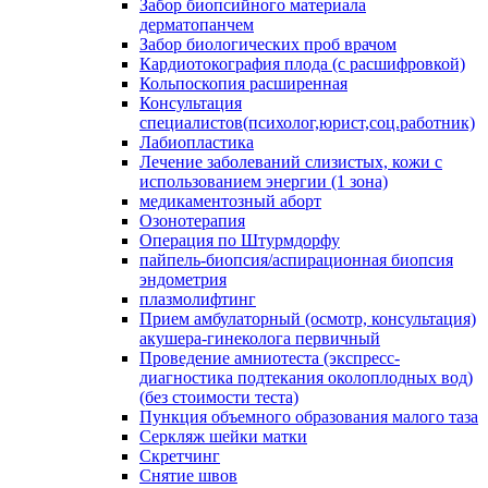
Забор биопсийного материала
дерматопанчем
Забор биологических проб врачом
Кардиотокография плода (с расшифровкой)
Кольпоскопия расширенная
Консультация
специалистов(психолог,юрист,соц.работник)
Лабиопластика
Лечение заболеваний слизистых, кожи с
использованием энергии (1 зона)
медикаментозный аборт
Озонотерапия
Операция по Штурмдорфу
пайпель-биопсия/аспирационная биопсия
эндометрия
плазмолифтинг
Прием амбулаторный (осмотр, консультация)
акушера-гинеколога первичный
Проведение амниотеста (экспресс-
диагностика подтекания околоплодных вод)
(без стоимости теста)
Пункция объемного образования малого таза
Серкляж шейки матки
Скретчинг
Снятие швов