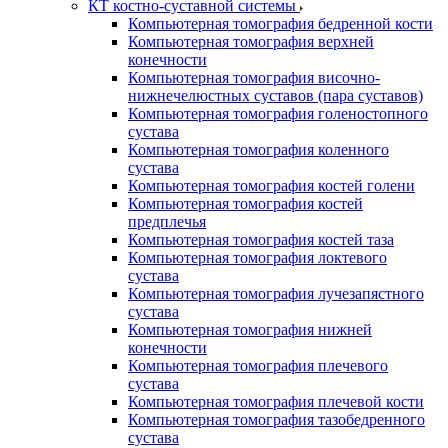
КТ костно-суставной системы
Компьютерная томография бедренной кости
Компьютерная томография верхней
конечности
Компьютерная томография височно-
нижнечелюстных суставов (пара суставов)
Компьютерная томография голеностопного
сустава
Компьютерная томография коленного
сустава
Компьютерная томография костей голени
Компьютерная томография костей
предплечья
Компьютерная томография костей таза
Компьютерная томография локтевого
сустава
Компьютерная томография лучезапястного
сустава
Компьютерная томография нижней
конечности
Компьютерная томография плечевого
сустава
Компьютерная томография плечевой кости
Компьютерная томография тазобедренного
сустава