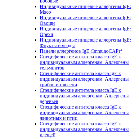
Бобовые
Индивидуальные пищевые аллергены IgE:
Мясо
Индивидуальные пищевые аллергены IgE:
Овощи
Индивидуальные пищевые аллергены IgE:
Орехи
Индивидуальные пищевые аллергены IgE:
Фрукты и ягоды
Панели аллергенов IgE (ImmunoCAP)*
Специфические антитела класса IgE к
индивидуальным аллергенам. Аллергены
гельминтов
Специфические антитела класса IgE к
индивидуальным аллергенам. Аллергены
грибов и плесени
Специфические антитела класса IgE к
индивидуальным аллергенам. Аллергены
деревьев
Специфические антитела класса IgE к
индивидуальным аллергенам. Аллергены
животных и птиц
Специфические антитела класса IgE к
индивидуальным аллергенам. Аллергены
клещей