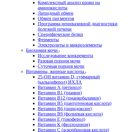
Комплексный анализ крови на
аминокислоты
Липидный обмен
Обмен пигментов
Программа неинвазивной диагностики
болезней печени
Специфические белки
Ферменты
Электролиты и микроэлементы
Биохимия мочи
Исследование конкремента
Разовая порция мочи
Суточная порция мочи
Витамины, жирные кислоты
25-OH витамин D, суммарный
(кальциферол) ИХЛА
Витамин А (ретинол)
Витамин В1 (тиамин)
Витамин В12 (цианкобаламин)
Витамин В5 (пантотеновая кислота)
Витамин В6 (пиридоксин)
Витамин В9 (фолиевая кислота)
Витамин Е (токоферол)
Витамин К (филлохинон)
Витамин С (аскорбиновая кислота)