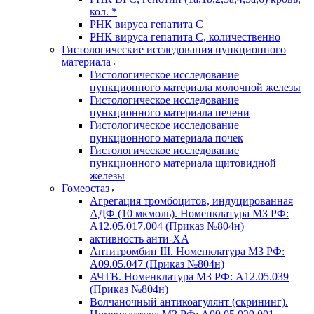
кол. *
РНК вируса гепатита C
РНК вируса гепатита C, количественно
Гистологические исследования пункционного
материала
Гистологическое исследование
пункционного материала молочной железы
Гистологическое исследование
пункционного материала печени
Гистологическое исследование
пункционного материала почек
Гистологическое исследование
пункционного материала щитовидной
железы
Гомеостаз
Агрегация тромбоцитов, индуцированная
АДФ (10 мкмоль). Номенклатура МЗ РФ:
A12.05.017.004 (Приказ №804н)
активность анти-ХА
Антитромбин III. Номенклатура МЗ РФ:
A09.05.047 (Приказ №804н)
АЧТВ. Номенклатура МЗ РФ: A12.05.039
(Приказ №804н)
Волчаночный антикоагулянт (скрининг).