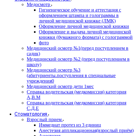
Медосмотр
Гигиеническое обучение и аттестация с
оформлением штампа и голограммы в
личной медицинской книжке (ЛМК)
Оформление личной медицинской книжки
Оформление и выдача личной медицинской
книжки (бумажного формата) с голограммой
фото
Медицинский осмотр №1(перед поступлением в
садик)
Медицинский осмотр №2 (перед поступлением в
школу)
Медицинский осмотр №3
(абитуриенты.поступления в специальные
учреждения0
Медицинский осмотр дети 1мес
Справка водительская (медкомиссия) категория
А,В.М
Справка водительская (медкомиссия) категория
С,Д,Е
Стоматология
Взрослый прием
Иммедиат протез из 3 единиц
Анестезия аппликационная(взрослый приём)
Анестезия