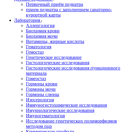
Первичный приём педиатра
прием педиатра с заполнением санаторно-
курортной карты
Лаборатория
Аллергология
Биохимия крови
Биохимия мочи
Витамины, жирные кислоты
Гематология
Гемостаз
Генетическое исследование
Гистологические исследования
Гистологические исследования пункционного
материала
Гомеостаз
Гормоны крови
Гормоны мочи
Гормоны слюны
Изосерология
Иммуногистохимические исследования
Имуннологические исследования
Имуногематология
Исследование генетических полиморфизмов
методом пцр
Коммерческие профили