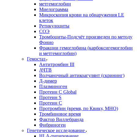
метгемоглобин
Миелограмма
Микроскопия крови на обнаружения LE
клеток
Ретикулоциты
СОЭ
Тромбоциты-Подсчёт произведен по методу
Фонио
Фракции гемоглобина (карбоксигемоглобин
и метгемоглобин)
Гемостаз
Антитромбин III
АЧТВ
Волчаночный антикоагулянт (скрининг)
Д-димер
Плазминоген
Протеин C Global
Протеин S
Протеин С
Протромбин (время, по Квику, МНО)
Тромбиновое время
Фактор Виллебранда
Фибриноген
Генетическое исследование
HLA-типирование