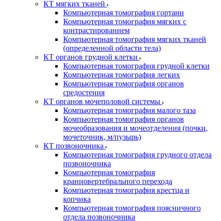
КТ мягких тканей
Компьютерная томография гортани
Компьютерная томография мягких с
контрастированием
Компьютерная томография мягких тканей
(определенной области тела)
КТ органов грудной клетки
Компьютерная томография грудной клетки
Компьютерная томография легких
Компьютерная томография органов
средостения
КТ органов мочеполовой системы
Компьютерная томография малого таза
Компьютерная томография органов
мочеобразования и мочеотделения (почки,
мочеточник, м/пузырь)
КТ позвоночника
Компьютерная томография грудного отдела
позвоночника
Компьютерная томография
краниовертебрального перехода
Компьютерная томография крестца и
копчика
Компьютерная томография поясничного
отдела позвоночника