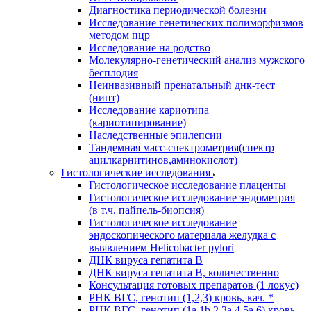
Диагностика периодической болезни
Исследование генетических полиморфизмов
методом пцр
Исследование на родство
Молекулярно-генетический анализ мужского
бесплодия
Неинвазивный пренатальный днк-тест
(нипт)
Исследование кариотипа
(кариотипирование)
Наследственные эпилепсии
Тандемная масс-спектрометрия(спектр
ацилкарнитинов,аминокислот)
Гистологические исследования
Гистологическое исследование плаценты
Гистологическое исследование эндометрия
(в т.ч. пайпель-биопсия)
Гистологическое исследование
эндоскопического материала желудка с
выявлением Helicobacter pylori
ДНК вируса гепатита B
ДНК вируса гепатита B, количественно
Консультация готовых препаратов (1 локус)
РНК ВГC, генотип (1,2,3) кровь, кач. *
РНК ВГC, генотип (1a,1b,2,3a,4,5a,6) кровь,