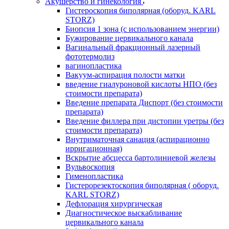
Акушерство и гинекология
Гистероскопия биполярная (оборуд. KARL
STORZ)
Биопсия 1 зона (с использованием энергии)
Бужирование цервикального канала
Вагинальный фракционный лазерный
фототермолиз
вагинопластика
Вакуум-аспирация полости матки
введение гиалуроновой кислоты НПО (без
стоимости препарата)
Введение препарата Диспорт (без стоимости
препарата)
Введение филлера при дистопии уретры (без
стоимости препарата)
Внутриматочная санация (аспирационно
ирригационная)
Вскрытие абсцесса бартолиниевой железы
Вульвоскопия
Гименопластика
Гистерорезектоскопия биполярная ( оборуд.
KARL STORZ)
Дефлорация хирургическая
Диагностическое выскабливание
цервикального канала