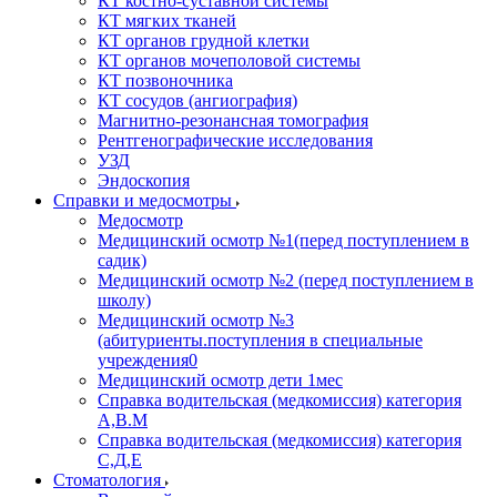
КТ костно-суставной системы
КТ мягких тканей
КТ органов грудной клетки
КТ органов мочеполовой системы
КТ позвоночника
КТ сосудов (ангиография)
Магнитно-резонансная томография
Рентгенографические исследования
УЗД
Эндоскопия
Справки и медосмотры
Медосмотр
Медицинский осмотр №1(перед поступлением в
садик)
Медицинский осмотр №2 (перед поступлением в
школу)
Медицинский осмотр №3
(абитуриенты.поступления в специальные
учреждения0
Медицинский осмотр дети 1мес
Справка водительская (медкомиссия) категория
А,В.М
Справка водительская (медкомиссия) категория
С,Д,Е
Стоматология