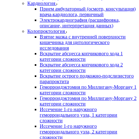
Кардиология
Прием амбулаторный (осмотр, консультация)
врача-кардиолога, первичный
Электрокардиография (расшифровка,
описание, интерпретация данных)
Колопроктология
Взятие мазка с внутренней поверхности
кишечника для цитологического
исследования
Вскрытие абсцесса копчикового хода 1
категории сложности
Вскрытие абсцесса копчикового хода 2
категории сложности
Вскрытие острого подкожно-подслизистого
парапроктита
Геморроидэктомия по Миллигану-Моргану 1
категории сложности
Геморроидэктомия по Миллигану-Моргану 2
категории сложности
Иссечение 1-го наружного
геморроидального узла, 1 категории
сложности
Иссечение 1-го наружного
геморроидального узла, 2 категории
сложности