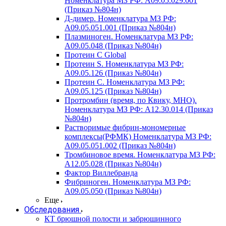
Номенклатура МЗ РФ: A09.05.029.001
(Приказ №804н)
Д-димер. Номенклатура МЗ РФ:
A09.05.051.001 (Приказ №804н)
Плазминоген. Номенклатура МЗ РФ:
A09.05.048 (Приказ №804н)
Протеин C Global
Протеин S. Номенклатура МЗ РФ:
A09.05.126 (Приказ №804н)
Протеин С. Номенклатура МЗ РФ:
A09.05.125 (Приказ №804н)
Протромбин (время, по Квику, МНО).
Номенклатура МЗ РФ: A12.30.014 (Приказ
№804н)
Растворимые фибрин-мономерные
комплексы(РФМК) Номенклатура МЗ РФ:
A09.05.051.002 (Приказ №804н)
Тромбиновое время. Номенклатура МЗ РФ:
A12.05.028 (Приказ №804н)
Фактор Виллебранда
Фибриноген. Номенклатура МЗ РФ:
A09.05.050 (Приказ №804н)
Еще
Обследования
КТ брюшной полости и забрюшинного