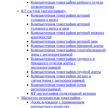
Компьютерная томография шейного отдела
позвоночника
КТ сосудов (ангиография)
Компьютерная томография артерий
головного мозга
Компьютерная томография артерий
головного мозга и шеи
Компьютерная томография артерий нижних
конечностей
Компьютерная томография артерий шеи
Компьютерная томография брюшной аорты
Компьютерная томография гепатобилиарной
зоны с ангиопрограммой
Компьютерная томография грудного и
брюшного отделов аорты с
ангиопрограммой
Компьютерная томография грудной аорты
Компьютерная томография легких и
средостения с ангиопрограммой
Компьютерная томография почек
ангиопрограммой
КТ-ангиография подвздошной артерии
Магнитно-резонансная томография
Дообследование с применением
контрастного вещества