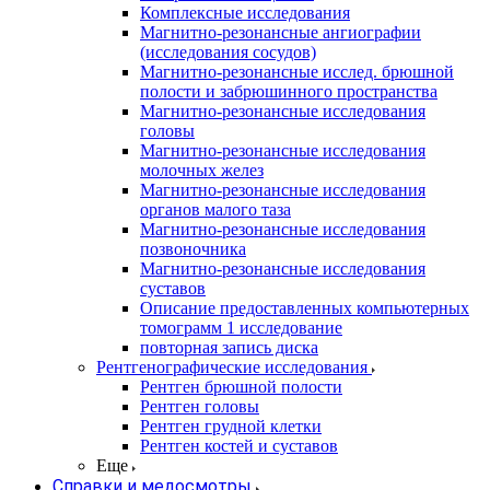
Комплексные исследования
Магнитно-резонансные ангиографии
(исследования сосудов)
Магнитно-резонансные исслед. брюшной
полости и забрюшинного пространства
Магнитно-резонансные исследования
головы
Магнитно-резонансные исследования
молочных желез
Магнитно-резонансные исследования
органов малого таза
Магнитно-резонансные исследования
позвоночника
Магнитно-резонансные исследования
суставов
Описание предоставленных компьютерных
томограмм 1 исследование
повторная запись диска
Рентгенографические исследования
Рентген брюшной полости
Рентген головы
Рентген грудной клетки
Рентген костей и суставов
Еще
Справки и медосмотры