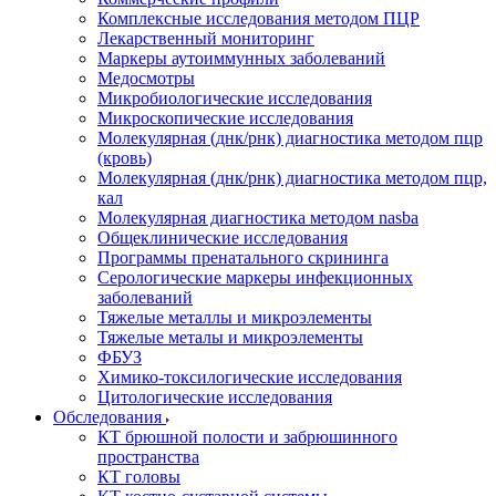
Комплексные исследования методом ПЦР
Лекарственный мониторинг
Маркеры аутоиммунных заболеваний
Медосмотры
Микробиологические исследования
Микроскопические исследования
Молекулярная (днк/рнк) диагностика методом пцр
(кровь)
Молекулярная (днк/рнк) диагностика методом пцр,
кал
Молекулярная диагностика методом nasba
Общеклинические исследования
Программы пренатального скрининга
Серологические маркеры инфекционных
заболеваний
Тяжелые металлы и микроэлементы
Тяжелые металы и микроэлементы
ФБУЗ
Химико-токсилогические исследования
Цитологические исследования
Обследования
КТ брюшной полости и забрюшинного
пространства
КТ головы