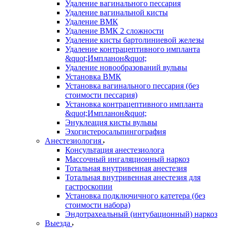
Удаление вагинального пессария
Удаление вагинальной кисты
Удаление ВМК
Удаление ВМК 2 сложности
Удаление кисты бартолиниевой железы
Удаление контрацептивного импланта
&quot;Импланон&quot;
Удаление новообразований вульвы
Установка ВМК
Установка вагинального пессария (без
стоимости пессария)
Установка контрацептивного импланта
&quot;Импланон&quot;
Энуклеация кисты вульвы
Эхогистеросальпингография
Анестезиология
Консультация анестезиолога
Массочный ингаляционный наркоз
Тотальная внутривенная анестезия
Тотальная внутривенная анестезия для
гастроскопии
Установка подключичного катетера (без
стоимости набора)
Эндотрахеальный (интубационный) наркоз
Выезда