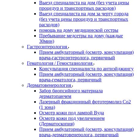
Выезд специалиста на дом (без учета цены
процедур и транспортных расходов)
Выезд специалиста на дом за черту города
(без учета цены процедур и транспортных
расходов)
помощь на дому медицинской сестры
Пребывание медсетры на дому (каждые
30мин)
Гастроэнтерология
Прием амбулаторный (осмотр, консультация)
врача-гастроэнтеролога, первичный
Гематология / Гемостазиология
Консультация специалиста по антиэйджингу
Прием амбулаторный (осмотр, консультация)
врача-гематолога, первичный
Дерматовенерология
Забор биопсийного материала
дерматопанчем
Лазерный фракционный фототермолиз Со2
(1 зона)
Осмотр кожи под лампой Вуда
Осмотр кожи под увеличением
(Дерматоскопия)
Прием амбулаторный (осмотр, консультация)
врача-дерматовенеролога, первичный