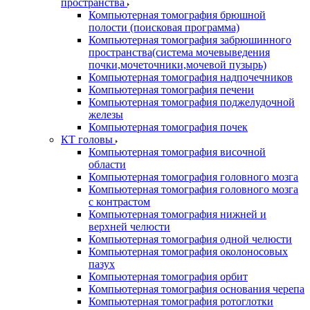
пространства
Компьютерная томография брюшной
полости (поисковая программа)
Компьютерная томография забрюшинного
пространства(система мочевыведения
почки,мочеточники,мочевой пузырь)
Компьютерная томография надпочечников
Компьютерная томография печени
Компьютерная томография поджелудочной
железы
Компьютерная томография почек
КТ головы
Компьютерная томография височной
области
Компьютерная томография головного мозга
Компьютерная томография головного мозга
с контрастом
Компьютерная томография нижней и
верхней челюсти
Компьютерная томография одной челюсти
Компьютерная томография околоносовых
пазух
Компьютерная томография орбит
Компьютерная томография основания черепа
Компьютерная томография ротоглотки