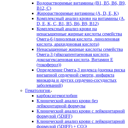
Водорастворимые витамины (B1, B5, B6, В9,
В12, С)
Жирорастворимые витамины (A, D, E, K)
Комплексный анализ крови на витамины (A,
D, E, K, C, B1, B5, B6, В9, B12)
Комплексный анализ крови на
ненасыщенные жирные кислоты семейства
Омега-6 (линолевая кислота, линоленовая
кислота, арахидоновая кислота)
Ненасыщенные жирные кислоты семейства
Омега-3 (эйкозапентаеновая кислота,
докозагексаеновая кислота, Витамин E
(токоферол))
Определение Омега-3 индекса (оценка риска
внезапной сердечной смерти, инфаркта
миокарда и других сердечно-сосудистых
заболеваний)
Гематология
карбоксигемоглобин
Клинический анализ крови без
лейкоцитарной формулы
Клинический анализ крови с лейкоцитарной
формулой (5DIFF)
Клинический анализ крови с лейкоцитарной
формулой (5DIFF) + СОЭ