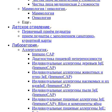
Чистка лица медицинская 2 сложности
Маммология / онкология
Маммология
Онкология
Еще
Детское отделение
Первичный приём педиатра
прием педиатра с заполнением санаторно-
курортной карты
Лаборатория
Аллергология
Immuno CAP
Диагностика пищевой непереносимости
Индивидуальные аллергены деревьев IgE
(ImmunoCAP)
Индивидуальные аллергены животных и
птиц IgE (ImmunoCAP)
Индивидуальные аллергены насекомых и их
ядовIgE (ImmunoCAP)
Индивидуальные аллергены пыли IgE
(ImmunoCAP)
Индивидуальные пищевые аллергены IgE
(ImmunoCAP): Яйцо и компоненты яйца
Индивидуальные пищевые аллергены IgE: