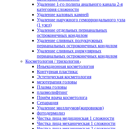
Удаление 1-го полипа анального канала 2-я
категория сложности
Удаление каловых камней
Удаление наружного геморроидального узла
(1 узел)
Удаление отдельных перианальных
остроконечных кондилом
Удаление сливных полукружных
перианальных остроконечных кондилом
Удаление сливных циркулярных
перианальных остроконечных кондилом
Косметология / трихология
Иньекционная косметология
Контурная пластика:
Эстетическая косметология
мезотерапия головы
Плазма головы
плазмолифтинг
Приём врача косметолога
Сепарация
Удаление миллиумов(жировиков)
фотодермолиз
Чистка лица медицинская 1 сложности
Чистка лица механическая 1 сложности
Чистка лица механическая 2 сложности