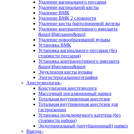
Удаление вагинального пессария
Удаление вагинальной кисты
Удаление ВМК
Удаление ВМК 2 сложности
Удаление кисты бартолиниевой железы
Удаление контрацептивного импланта
&quot;Импланон&quot;
Удаление новообразований вульвы
Установка ВМК
Установка вагинального пессария (без
стоимости пессария)
Установка контрацептивного импланта
&quot;Импланон&quot;
Энуклеация кисты вульвы
Эхогистеросальпингография
Анестезиология
Консультация анестезиолога
Массочный ингаляционный наркоз
Тотальная внутривенная анестезия
Тотальная внутривенная анестезия для
гастроскопии
Установка подключичного катетера (без
стоимости набора)
Эндотрахеальный (интубационный) наркоз
Выезда