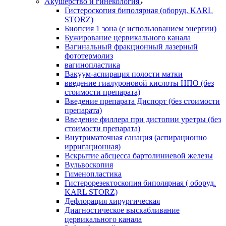
Акушерство и гинекология
Гистероскопия биполярная (оборуд. KARL
STORZ)
Биопсия 1 зона (с использованием энергии)
Бужирование цервикального канала
Вагинальный фракционный лазерный
фототермолиз
вагинопластика
Вакуум-аспирация полости матки
введение гиалуроновой кислоты НПО (без
стоимости препарата)
Введение препарата Диспорт (без стоимости
препарата)
Введение филлера при дистопии уретры (без
стоимости препарата)
Внутриматочная санация (аспирационно
ирригационная)
Вскрытие абсцесса бартолиниевой железы
Вульвоскопия
Гименопластика
Гистерорезектоскопия биполярная ( оборуд.
KARL STORZ)
Дефлорация хирургическая
Диагностическое выскабливание
цервикального канала