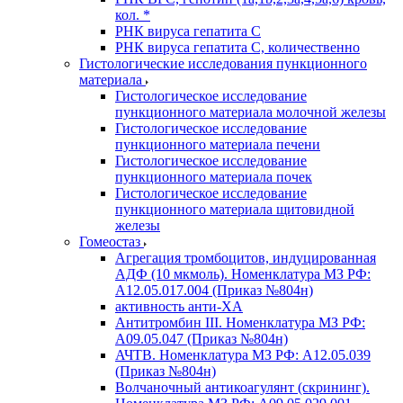
кол. *
РНК вируса гепатита C
РНК вируса гепатита C, количественно
Гистологические исследования пункционного
материала
Гистологическое исследование
пункционного материала молочной железы
Гистологическое исследование
пункционного материала печени
Гистологическое исследование
пункционного материала почек
Гистологическое исследование
пункционного материала щитовидной
железы
Гомеостаз
Агрегация тромбоцитов, индуцированная
АДФ (10 мкмоль). Номенклатура МЗ РФ:
A12.05.017.004 (Приказ №804н)
активность анти-ХА
Антитромбин III. Номенклатура МЗ РФ:
A09.05.047 (Приказ №804н)
АЧТВ. Номенклатура МЗ РФ: A12.05.039
(Приказ №804н)
Волчаночный антикоагулянт (скрининг).