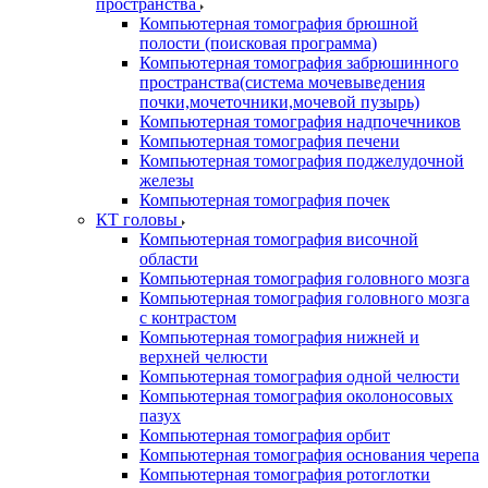
пространства
Компьютерная томография брюшной
полости (поисковая программа)
Компьютерная томография забрюшинного
пространства(система мочевыведения
почки,мочеточники,мочевой пузырь)
Компьютерная томография надпочечников
Компьютерная томография печени
Компьютерная томография поджелудочной
железы
Компьютерная томография почек
КТ головы
Компьютерная томография височной
области
Компьютерная томография головного мозга
Компьютерная томография головного мозга
с контрастом
Компьютерная томография нижней и
верхней челюсти
Компьютерная томография одной челюсти
Компьютерная томография околоносовых
пазух
Компьютерная томография орбит
Компьютерная томография основания черепа
Компьютерная томография ротоглотки