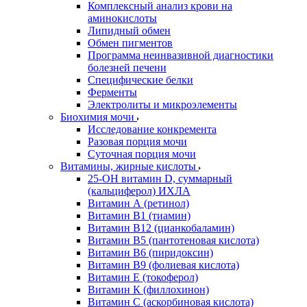
Комплексный анализ крови на
аминокислоты
Липидный обмен
Обмен пигментов
Программа неинвазивной диагностики
болезней печени
Специфические белки
Ферменты
Электролиты и микроэлементы
Биохимия мочи
Исследование конкремента
Разовая порция мочи
Суточная порция мочи
Витамины, жирные кислоты
25-OH витамин D, суммарный
(кальциферол) ИХЛА
Витамин А (ретинол)
Витамин В1 (тиамин)
Витамин В12 (цианкобаламин)
Витамин В5 (пантотеновая кислота)
Витамин В6 (пиридоксин)
Витамин В9 (фолиевая кислота)
Витамин Е (токоферол)
Витамин К (филлохинон)
Витамин С (аскорбиновая кислота)