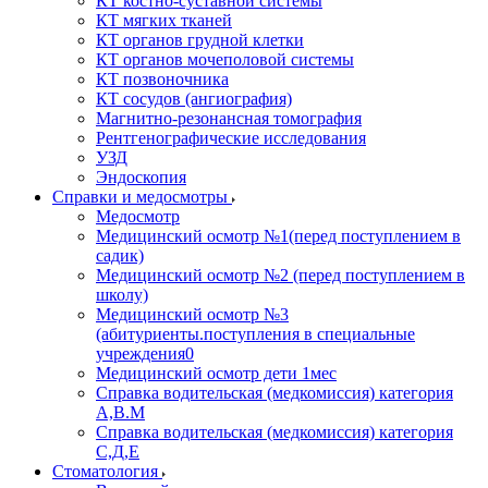
КТ костно-суставной системы
КТ мягких тканей
КТ органов грудной клетки
КТ органов мочеполовой системы
КТ позвоночника
КТ сосудов (ангиография)
Магнитно-резонансная томография
Рентгенографические исследования
УЗД
Эндоскопия
Справки и медосмотры
Медосмотр
Медицинский осмотр №1(перед поступлением в
садик)
Медицинский осмотр №2 (перед поступлением в
школу)
Медицинский осмотр №3
(абитуриенты.поступления в специальные
учреждения0
Медицинский осмотр дети 1мес
Справка водительская (медкомиссия) категория
А,В.М
Справка водительская (медкомиссия) категория
С,Д,Е
Стоматология