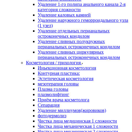
Удаление 1-го полипа анального канала 2-я
категория сложности
Удаление каловых камней
Удаление наружного геморроидального узла
(1 узел)
Удаление отдельных перианальных
остроконечных кондилом
Удаление сливных полукружных
перианальных остроконечных кондилом
Удаление сливных циркулярных
перианальных остроконечных кондилом
Косметология / трихология
Иньекционная косметология
Контурная пластика:
Эстетическая косметология
мезотерапия головы
Плазма головы
плазмолифтинг
Приём врача косметолога
Сепарация
Удаление миллиумов(жировиков)
фотодермолиз
Чистка лица медицинская 1 сложности
Чистка лица механическая 1 сложности
Чистка лица механическая 2 сложности