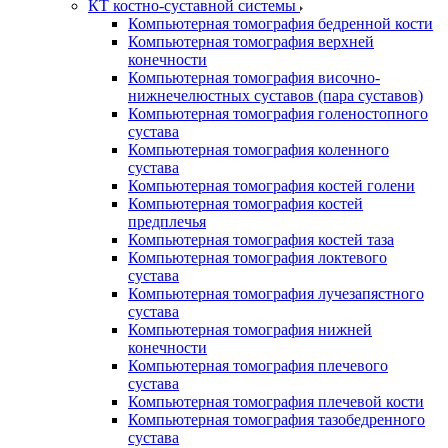
КТ костно-суставной системы
Компьютерная томография бедренной кости
Компьютерная томография верхней
конечности
Компьютерная томография височно-
нижнечелюстных суставов (пара суставов)
Компьютерная томография голеностопного
сустава
Компьютерная томография коленного
сустава
Компьютерная томография костей голени
Компьютерная томография костей
предплечья
Компьютерная томография костей таза
Компьютерная томография локтевого
сустава
Компьютерная томография лучезапястного
сустава
Компьютерная томография нижней
конечности
Компьютерная томография плечевого
сустава
Компьютерная томография плечевой кости
Компьютерная томография тазобедренного
сустава