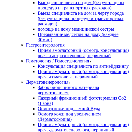
Выезд специалиста на дом (без учета цены
процедур и транспортных расходов)
Выезд специалиста на дом за черту города
(без учета цены процедур и транспортных
расходов)
помощь на дому медицинской сестры
Пребывание медсетры на дому (каждые
30мин)
Гастроэнтерология
Прием амбулаторный (осмотр, консультация)
врача-гастроэнтеролога, первичный
Гематология / Гемостазиология
Консультация специалиста по антиэйджингу
Прием амбулаторный (осмотр, консультация)
врача-гематолога, первичный
Дерматовенерология
Забор биопсийного материала
дерматопанчем
Лазерный фракционный фототермолиз Со2
(1 зона)
Осмотр кожи под лампой Вуда
Осмотр кожи под увеличением
(Дерматоскопия)
Прием амбулаторный (осмотр, консультация)
врача-дерматовенеролога, первичный