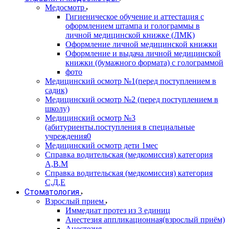
Медосмотр
Гигиеническое обучение и аттестация с
оформлением штампа и голограммы в
личной медицинской книжке (ЛМК)
Оформление личной медицинской книжки
Оформление и выдача личной медицинской
книжки (бумажного формата) с голограммой
фото
Медицинский осмотр №1(перед поступлением в
садик)
Медицинский осмотр №2 (перед поступлением в
школу)
Медицинский осмотр №3
(абитуриенты.поступления в специальные
учреждения0
Медицинский осмотр дети 1мес
Справка водительская (медкомиссия) категория
А,В.М
Справка водительская (медкомиссия) категория
С,Д,Е
Стоматология
Взрослый прием
Иммедиат протез из 3 единиц
Анестезия аппликационная(взрослый приём)
Анестезия