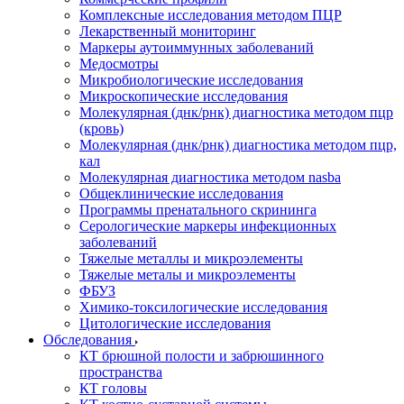
Комплексные исследования методом ПЦР
Лекарственный мониторинг
Маркеры аутоиммунных заболеваний
Медосмотры
Микробиологические исследования
Микроскопические исследования
Молекулярная (днк/рнк) диагностика методом пцр
(кровь)
Молекулярная (днк/рнк) диагностика методом пцр,
кал
Молекулярная диагностика методом nasba
Общеклинические исследования
Программы пренатального скрининга
Серологические маркеры инфекционных
заболеваний
Тяжелые металлы и микроэлементы
Тяжелые металы и микроэлементы
ФБУЗ
Химико-токсилогические исследования
Цитологические исследования
Обследования
КТ брюшной полости и забрюшинного
пространства
КТ головы