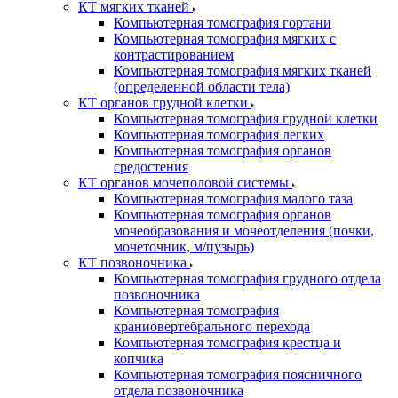
КТ мягких тканей
Компьютерная томография гортани
Компьютерная томография мягких с
контрастированием
Компьютерная томография мягких тканей
(определенной области тела)
КТ органов грудной клетки
Компьютерная томография грудной клетки
Компьютерная томография легких
Компьютерная томография органов
средостения
КТ органов мочеполовой системы
Компьютерная томография малого таза
Компьютерная томография органов
мочеобразования и мочеотделения (почки,
мочеточник, м/пузырь)
КТ позвоночника
Компьютерная томография грудного отдела
позвоночника
Компьютерная томография
краниовертебрального перехода
Компьютерная томография крестца и
копчика
Компьютерная томография поясничного
отдела позвоночника