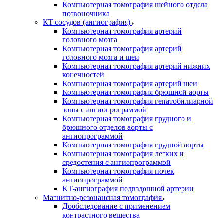
Компьютерная томография шейного отдела
позвоночника
КТ сосудов (ангиография)
Компьютерная томография артерий
головного мозга
Компьютерная томография артерий
головного мозга и шеи
Компьютерная томография артерий нижних
конечностей
Компьютерная томография артерий шеи
Компьютерная томография брюшной аорты
Компьютерная томография гепатобилиарной
зоны с ангиопрограммой
Компьютерная томография грудного и
брюшного отделов аорты с
ангиопрограммой
Компьютерная томография грудной аорты
Компьютерная томография легких и
средостения с ангиопрограммой
Компьютерная томография почек
ангиопрограммой
КТ-ангиография подвздошной артерии
Магнитно-резонансная томография
Дообследование с применением
контрастного вещества