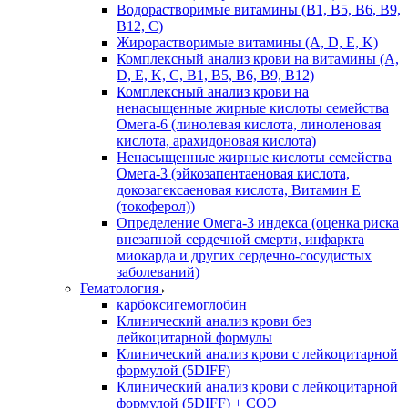
Водорастворимые витамины (B1, B5, B6, В9,
В12, С)
Жирорастворимые витамины (A, D, E, K)
Комплексный анализ крови на витамины (A,
D, E, K, C, B1, B5, B6, В9, B12)
Комплексный анализ крови на
ненасыщенные жирные кислоты семейства
Омега-6 (линолевая кислота, линоленовая
кислота, арахидоновая кислота)
Ненасыщенные жирные кислоты семейства
Омега-3 (эйкозапентаеновая кислота,
докозагексаеновая кислота, Витамин E
(токоферол))
Определение Омега-3 индекса (оценка риска
внезапной сердечной смерти, инфаркта
миокарда и других сердечно-сосудистых
заболеваний)
Гематология
карбоксигемоглобин
Клинический анализ крови без
лейкоцитарной формулы
Клинический анализ крови с лейкоцитарной
формулой (5DIFF)
Клинический анализ крови с лейкоцитарной
формулой (5DIFF) + СОЭ