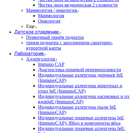
Чистка лица медицинская 2 сложности
Маммология / онкология
Маммология
Онкология
Еще
Детское отделение
Первичный приём педиатра
прием педиатра с заполнением санаторно-
курортной карты
Лаборатория
Аллергология
Immuno CAP
Диагностика пищевой непереносимости
Индивидуальные аллергены деревьев IgE
(ImmunoCAP)
Индивидуальные аллергены животных и
птиц IgE (ImmunoCAP)
Индивидуальные аллергены насекомых и их
ядовIgE (ImmunoCAP)
Индивидуальные аллергены пыли IgE
(ImmunoCAP)
Индивидуальные пищевые аллергены IgE
(ImmunoCAP): Яйцо и компоненты яйца
Индивидуальные пищевые аллергены IgE: