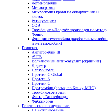
метгемоглобин
Миелограмма
Микроскопия крови на обнаружения LE
клеток
Ретикулоциты
СОЭ
Тромбоциты-Подсчёт произведен по методу
Фонио
Фракции гемоглобина (карбоксигемоглобин
и метгемоглобин)
Гемостаз
Антитромбин III
АЧТВ
Волчаночный антикоагулянт (скрининг)
Д-димер
Плазминоген
Протеин C Global
Протеин S
Протеин С
Протромбин (время, по Квику, МНО)
Тромбиновое время
Фактор Виллебранда
Фибриноген
Генетическое исследование
HLA-типирование