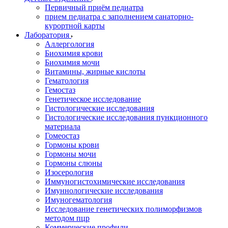
Первичный приём педиатра
прием педиатра с заполнением санаторно-
курортной карты
Лаборатория
Аллергология
Биохимия крови
Биохимия мочи
Витамины, жирные кислоты
Гематология
Гемостаз
Генетическое исследование
Гистологические исследования
Гистологические исследования пункционного
материала
Гомеостаз
Гормоны крови
Гормоны мочи
Гормоны слюны
Изосерология
Иммуногистохимические исследования
Имуннологические исследования
Имуногематология
Исследование генетических полиморфизмов
методом пцр
Коммерческие профили