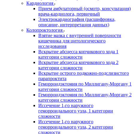
Кардиология
Прием амбулаторный (осмотр, консультация)
врача-кардиолога, первичный
Электрокардиография (расшифровка,
описание, интерпретация данных)
Колопроктология
Взятие мазка с внутренней поверхности
кишечника для цитологического
исследования
Вскрытие абсцесса копчикового хода 1
категории сложности
Вскрытие абсцесса копчикового хода 2
категории сложности
Вскрытие острого подкожно-подслизистого
парапроктита
Геморроидэктомия по Миллигану-Моргану 1
категории сложности
Геморроидэктомия по Миллигану-Моргану 2
категории сложности
Иссечение 1-го наружного
геморроидального узла, 1 категории
сложности
Иссечение 1-го наружного
геморроидального узла, 2 категории
сложности