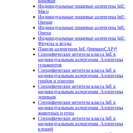
Бобовые
Индивидуальные пищевые аллергены IgE:
Мясо
Индивидуальные пищевые аллергены IgE:
Овощи
Индивидуальные пищевые аллергены IgE:
Орехи
Индивидуальные пищевые аллергены IgE:
Фрукты и ягоды
Панели аллергенов IgE (ImmunoCAP)*
Специфические антитела класса IgE к
индивидуальным аллергенам. Аллергены
гельминтов
Специфические антитела класса IgE к
индивидуальным аллергенам. Аллергены
грибов и плесени
Специфические антитела класса IgE к
индивидуальным аллергенам. Аллергены
деревьев
Специфические антитела класса IgE к
индивидуальным аллергенам. Аллергены
животных и птиц
Специфические антитела класса IgE к
индивидуальным аллергенам. Аллергены
клещей