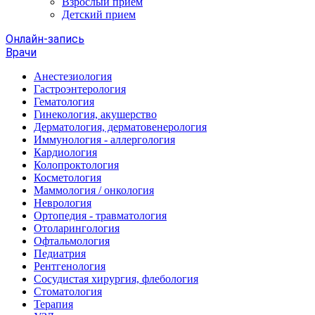
Взрослый прием
Детский прием
Онлайн-запись
Врачи
Анестезиология
Гастроэнтерология
Гематология
Гинекология, акушерство
Дерматология, дерматовенерология
Иммунология - аллергология
Кардиология
Колопроктология
Косметология
Маммология / онкология
Неврология
Ортопедия - травматология
Отоларингология
Офтальмология
Педиатрия
Рентгенология
Сосудистая хирургия, флебология
Стоматология
Терапия