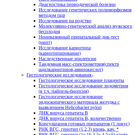
Диагностика периодической болезни
Исследование генетических полиморфизмов
методом пцр
Исследование на родство
Молекулярно-генетический анализ мужского
бесплодия
Неинвазивный пренатальный днк-тест
(нипт)
Исследование кариотипа
(кариотипирование)
Наследственные эпилепсии
Тандемная масс-спектрометрия(спектр
ацилкарнитинов,аминокислот)
Гистологические исследования
Гистологическое исследование плаценты
Гистологическое исследование эндометрия
(в т.ч. пайпель-биопсия)
Гистологическое исследование
эндоскопического материала желудка с
выявлением Helicobacter pylori
ДНК вируса гепатита B
ДНК вируса гепатита B, количественно
Консультация готовых препаратов (1 локус)
РНК ВГC, генотип (1,2,3) кровь, кач. *
РНК ВГC, генотип (1a,1b,2,3a,4,5a,6) кровь,