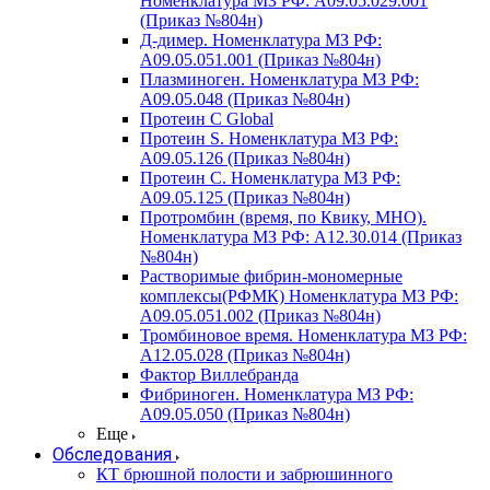
Номенклатура МЗ РФ: A09.05.029.001
(Приказ №804н)
Д-димер. Номенклатура МЗ РФ:
A09.05.051.001 (Приказ №804н)
Плазминоген. Номенклатура МЗ РФ:
A09.05.048 (Приказ №804н)
Протеин C Global
Протеин S. Номенклатура МЗ РФ:
A09.05.126 (Приказ №804н)
Протеин С. Номенклатура МЗ РФ:
A09.05.125 (Приказ №804н)
Протромбин (время, по Квику, МНО).
Номенклатура МЗ РФ: A12.30.014 (Приказ
№804н)
Растворимые фибрин-мономерные
комплексы(РФМК) Номенклатура МЗ РФ:
A09.05.051.002 (Приказ №804н)
Тромбиновое время. Номенклатура МЗ РФ:
A12.05.028 (Приказ №804н)
Фактор Виллебранда
Фибриноген. Номенклатура МЗ РФ:
A09.05.050 (Приказ №804н)
Еще
Обследования
КТ брюшной полости и забрюшинного