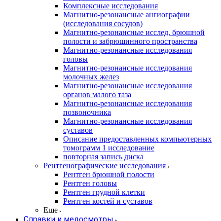
Комплексные исследования
Магнитно-резонансные ангиографии
(исследования сосудов)
Магнитно-резонансные исслед. брюшной
полости и забрюшинного пространства
Магнитно-резонансные исследования
головы
Магнитно-резонансные исследования
молочных желез
Магнитно-резонансные исследования
органов малого таза
Магнитно-резонансные исследования
позвоночника
Магнитно-резонансные исследования
суставов
Описание предоставленных компьютерных
томограмм 1 исследование
повторная запись диска
Рентгенографические исследования
Рентген брюшной полости
Рентген головы
Рентген грудной клетки
Рентген костей и суставов
Еще
Справки и медосмотры