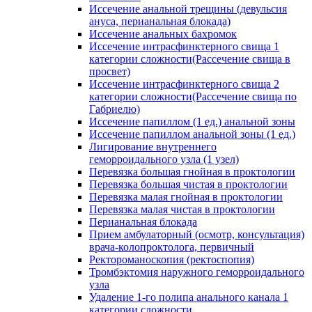
Иссечение анальной трещины (девульсия
ануса, перианальная блокада)
Иссечение анальных бахромок
Иссечение интрасфинктерного свища 1
категории сложности(Рассечение свища в
просвет)
Иссечение интрасфинктерного свища 2
категории сложности(Рассечение свища по
Габриелю)
Иссечение папиллом (1 ед.) анальной зоны
Иссечение папиллом анальной зоны (1 ед.)
Лигирование внутреннего
геморроидального узла (1 узел)
Перевязка большая гнойная в проктологии
Перевязка большая чистая в проктологии
Перевязка малая гнойная в проктологии
Перевязка малая чистая в проктологии
Перианальная блокада
Прием амбулаторный (осмотр, консультация)
врача-колопроктолога, первичный
Ректороманоскопия (ректоспопия)
Тромбэктомия наружного геморроидального
узла
Удаление 1-го полипа анального канала 1
категории сложности