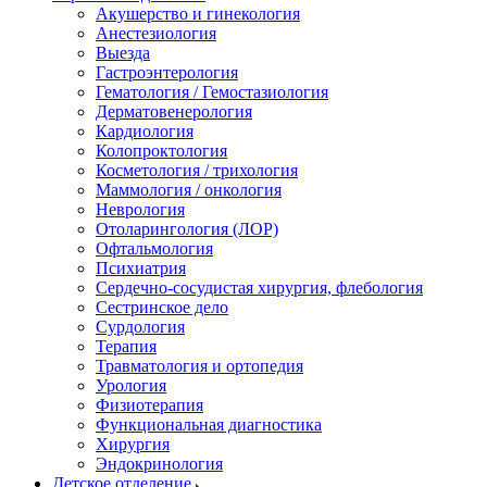
Акушерство и гинекология
Анестезиология
Выезда
Гастроэнтерология
Гематология / Гемостазиология
Дерматовенерология
Кардиология
Колопроктология
Косметология / трихология
Маммология / онкология
Неврология
Отоларингология (ЛОР)
Офтальмология
Психиатрия
Сердечно-сосудистая хирургия, флебология
Сестринское дело
Сурдология
Терапия
Травматология и ортопедия
Урология
Физиотерапия
Функциональная диагностика
Хирургия
Эндокринология
Детское отделение