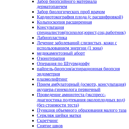
Забор биопсийного материала
дерматопанчем
Забор биологических проб врачом
Кардиотокография плода (с расшифровкой)
Кольпоскопия расширенная
Консультация
специалистов(психолог,юрист,соц.работник)
Лабиопластика
Лечение заболеваний слизистых, кожи с
использованием энергии (1 зона)
медикаментозный аборт
Озонотерапия
Операция по Штурмдорфу
пайпель-биопсия/аспирационная биопсия
эндометрия
плазмолифтинг
Прием амбулаторный (осмотр, консультация)
акушера-гинеколога первичный
Проведение амниотеста (экспресс-
диагностика подтекания околоплодных вод)
(без стоимости теста)
Пункция объемного образования малого таза
Серкляж шейки матки
Скретчинг
Снятие швов