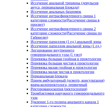
Иссечение анальной трещины (девульсия
ануса, перианальная блокада)
Иссечение анальных бахромок
Иссечение интрасфинктерного свища 1
категории сложности(Рассечение свища в
просвет)
Иссечение интрасфинктерного свища 2
категории сложности(Рассечение свища по
Габриелю)
Иссечение папиллом (1 ед.) анальной зоны
Иссечение папиллом анальной зоны (1 ед.)
Лигирование внутреннего
геморроидального узла (1 узел)
Перевязка большая гнойная в проктологии
Перевязка большая чистая в проктологии
Перевязка малая гнойная в проктологии
Перевязка малая чистая в проктологии
Перианальная блокада
Прием амбулаторный (осмотр, консультация)
врача-колопроктолога, первичный
Ректороманоскопия (ректоспопия)
Тромбэктомия наружного геморроидального
узла
Удаление 1-го полипа анального канала 1
категории сложности