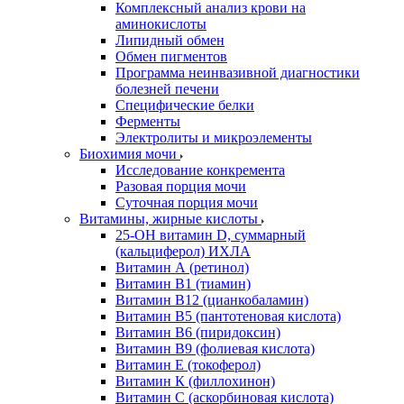
Комплексный анализ крови на
аминокислоты
Липидный обмен
Обмен пигментов
Программа неинвазивной диагностики
болезней печени
Специфические белки
Ферменты
Электролиты и микроэлементы
Биохимия мочи
Исследование конкремента
Разовая порция мочи
Суточная порция мочи
Витамины, жирные кислоты
25-OH витамин D, суммарный
(кальциферол) ИХЛА
Витамин А (ретинол)
Витамин В1 (тиамин)
Витамин В12 (цианкобаламин)
Витамин В5 (пантотеновая кислота)
Витамин В6 (пиридоксин)
Витамин В9 (фолиевая кислота)
Витамин Е (токоферол)
Витамин К (филлохинон)
Витамин С (аскорбиновая кислота)