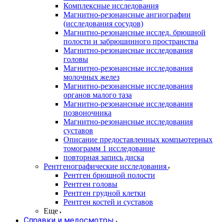
Комплексные исследования
Магнитно-резонансные ангиографии
(исследования сосудов)
Магнитно-резонансные исслед. брюшной
полости и забрюшинного пространства
Магнитно-резонансные исследования
головы
Магнитно-резонансные исследования
молочных желез
Магнитно-резонансные исследования
органов малого таза
Магнитно-резонансные исследования
позвоночника
Магнитно-резонансные исследования
суставов
Описание предоставленных компьютерных
томограмм 1 исследование
повторная запись диска
Рентгенографические исследования
Рентген брюшной полости
Рентген головы
Рентген грудной клетки
Рентген костей и суставов
Еще
Справки и медосмотры