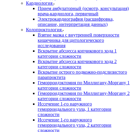
Кардиология
Прием амбулаторный (осмотр, консультация)
врача-кардиолога, первичный
Электрокардиография (расшифровка,
описание, интерпретация данных)
Колопроктология
Взятие мазка с внутренней поверхности
кишечника для цитологического
исследования
Вскрытие абсцесса копчикового хода 1
категории сложности
Вскрытие абсцесса копчикового хода 2
категории сложности
Вскрытие острого подкожно-подслизистого
парапроктита
Геморроидэктомия по Миллигану-Моргану 1
категории сложности
Геморроидэктомия по Миллигану-Моргану 2
категории сложности
Иссечение 1-го наружного
геморроидального узла, 1 категории
сложности
Иссечение 1-го наружного
геморроидального узла, 2 категории
сложности