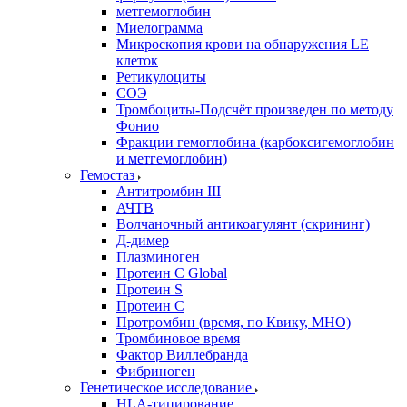
метгемоглобин
Миелограмма
Микроскопия крови на обнаружения LE
клеток
Ретикулоциты
СОЭ
Тромбоциты-Подсчёт произведен по методу
Фонио
Фракции гемоглобина (карбоксигемоглобин
и метгемоглобин)
Гемостаз
Антитромбин III
АЧТВ
Волчаночный антикоагулянт (скрининг)
Д-димер
Плазминоген
Протеин C Global
Протеин S
Протеин С
Протромбин (время, по Квику, МНО)
Тромбиновое время
Фактор Виллебранда
Фибриноген
Генетическое исследование
HLA-типирование