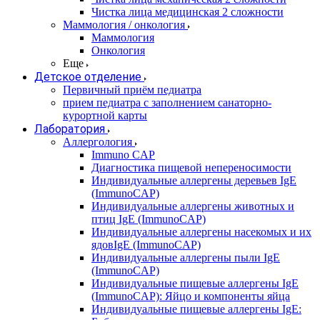
Чистка лица медицинская 2 сложности
Маммология / онкология
Маммология
Онкология
Еще
Детское отделение
Первичный приём педиатра
прием педиатра с заполнением санаторно-
курортной карты
Лаборатория
Аллергология
Immuno CAP
Диагностика пищевой непереносимости
Индивидуальные аллергены деревьев IgE
(ImmunoCAP)
Индивидуальные аллергены животных и
птиц IgE (ImmunoCAP)
Индивидуальные аллергены насекомых и их
ядовIgE (ImmunoCAP)
Индивидуальные аллергены пыли IgE
(ImmunoCAP)
Индивидуальные пищевые аллергены IgE
(ImmunoCAP): Яйцо и компоненты яйца
Индивидуальные пищевые аллергены IgE: