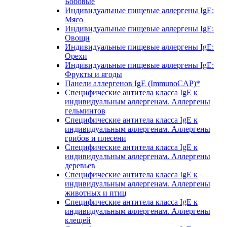
Бобовые
Индивидуальные пищевые аллергены IgE:
Мясо
Индивидуальные пищевые аллергены IgE:
Овощи
Индивидуальные пищевые аллергены IgE:
Орехи
Индивидуальные пищевые аллергены IgE:
Фрукты и ягоды
Панели аллергенов IgE (ImmunoCAP)*
Специфические антитела класса IgE к
индивидуальным аллергенам. Аллергены
гельминтов
Специфические антитела класса IgE к
индивидуальным аллергенам. Аллергены
грибов и плесени
Специфические антитела класса IgE к
индивидуальным аллергенам. Аллергены
деревьев
Специфические антитела класса IgE к
индивидуальным аллергенам. Аллергены
животных и птиц
Специфические антитела класса IgE к
индивидуальным аллергенам. Аллергены
клещей