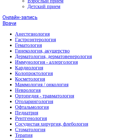
Взрослый прием
Детский прием
Онлайн-запись
Врачи
Анестезиология
Гастроэнтерология
Гематология
Гинекология, акушерство
Дерматология, дерматовенерология
Иммунология - аллергология
Кардиология
Колопроктология
Косметология
Маммология / онкология
Неврология
Ортопедия - травматология
Отоларингология
Офтальмология
Педиатрия
Рентгенология
Сосудистая хирургия, флебология
Стоматология
Терапия