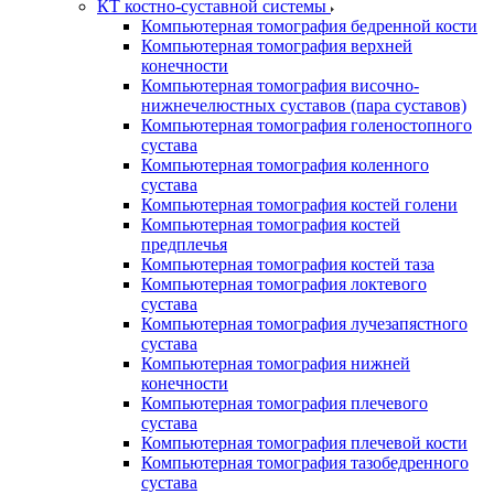
КТ костно-суставной системы
Компьютерная томография бедренной кости
Компьютерная томография верхней
конечности
Компьютерная томография височно-
нижнечелюстных суставов (пара суставов)
Компьютерная томография голеностопного
сустава
Компьютерная томография коленного
сустава
Компьютерная томография костей голени
Компьютерная томография костей
предплечья
Компьютерная томография костей таза
Компьютерная томография локтевого
сустава
Компьютерная томография лучезапястного
сустава
Компьютерная томография нижней
конечности
Компьютерная томография плечевого
сустава
Компьютерная томография плечевой кости
Компьютерная томография тазобедренного
сустава