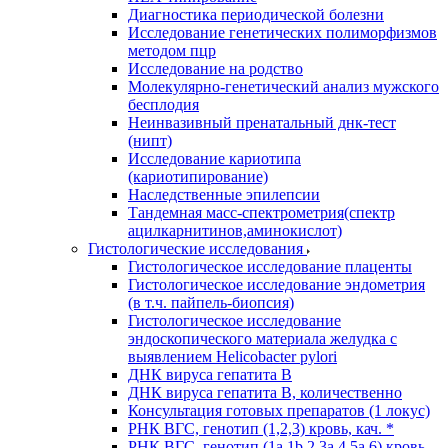
Диагностика периодической болезни
Исследование генетических полиморфизмов
методом пцр
Исследование на родство
Молекулярно-генетический анализ мужского
бесплодия
Неинвазивный пренатальный днк-тест
(нипт)
Исследование кариотипа
(кариотипирование)
Наследственные эпилепсии
Тандемная масс-спектрометрия(спектр
ацилкарнитинов,аминокислот)
Гистологические исследования
Гистологическое исследование плаценты
Гистологическое исследование эндометрия
(в т.ч. пайпель-биопсия)
Гистологическое исследование
эндоскопического материала желудка с
выявлением Helicobacter pylori
ДНК вируса гепатита B
ДНК вируса гепатита B, количественно
Консультация готовых препаратов (1 локус)
РНК ВГC, генотип (1,2,3) кровь, кач. *
РНК ВГC, генотип (1a,1b,2,3a,4,5a,6) кровь,