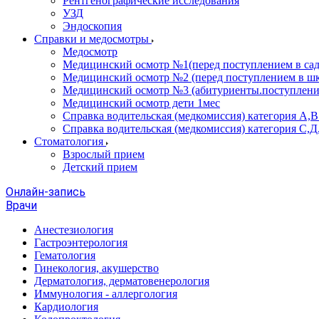
Рентгенографические исследования
УЗД
Эндоскопия
Справки и медосмотры
Медосмотр
Медицинский осмотр №1(перед поступлением в сад
Медицинский осмотр №2 (перед поступлением в шк
Медицинский осмотр №3 (абитуриенты.поступлени
Медицинский осмотр дети 1мес
Справка водительская (медкомиссия) категория А,
Справка водительская (медкомиссия) категория С,Д
Стоматология
Взрослый прием
Детский прием
Онлайн-запись
Врачи
Анестезиология
Гастроэнтерология
Гематология
Гинекология, акушерство
Дерматология, дерматовенерология
Иммунология - аллергология
Кардиология