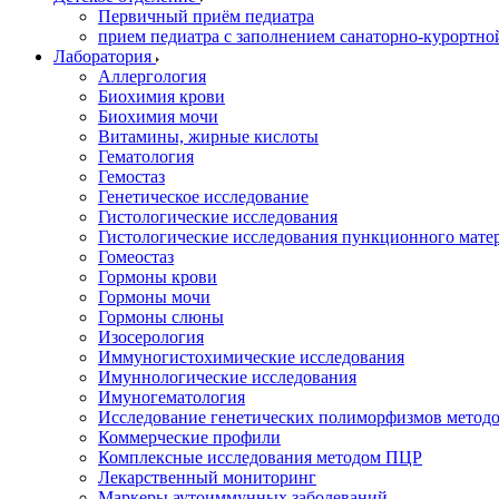
Первичный приём педиатра
прием педиатра с заполнением санаторно-курортно
Лаборатория
Аллергология
Биохимия крови
Биохимия мочи
Витамины, жирные кислоты
Гематология
Гемостаз
Генетическое исследование
Гистологические исследования
Гистологические исследования пункционного мате
Гомеостаз
Гормоны крови
Гормоны мочи
Гормоны слюны
Изосерология
Иммуногистохимические исследования
Имуннологические исследования
Имуногематология
Исследование генетических полиморфизмов метод
Коммерческие профили
Комплексные исследования методом ПЦР
Лекарственный мониторинг
Маркеры аутоиммунных заболеваний