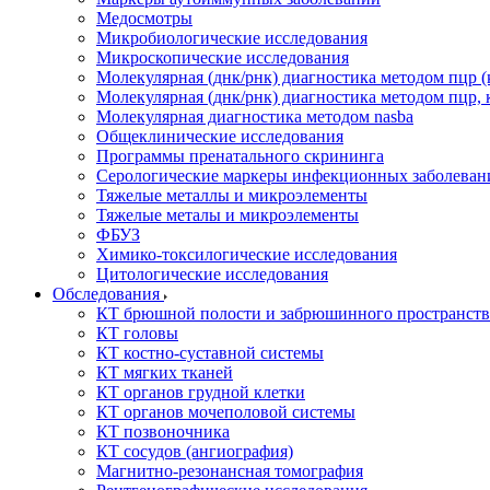
Медосмотры
Микробиологические исследования
Микроскопические исследования
Молекулярная (днк/рнк) диагностика методом пцр (
Молекулярная (днк/рнк) диагностика методом пцр, 
Молекулярная диагностика методом nasba
Общеклинические исследования
Программы пренатального скрининга
Серологические маркеры инфекционных заболеван
Тяжелые металлы и микроэлементы
Тяжелые металы и микроэлементы
ФБУЗ
Химико-токсилогические исследования
Цитологические исследования
Обследования
КТ брюшной полости и забрюшинного пространств
КТ головы
КТ костно-суставной системы
КТ мягких тканей
КТ органов грудной клетки
КТ органов мочеполовой системы
КТ позвоночника
КТ сосудов (ангиография)
Магнитно-резонансная томография