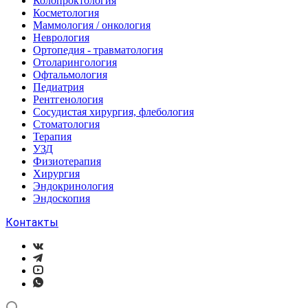
Колопроктология
Косметология
Маммология / онкология
Неврология
Ортопедия - травматология
Отоларингология
Офтальмология
Педиатрия
Рентгенология
Сосудистая хирургия, флебология
Стоматология
Терапия
УЗД
Физиотерапия
Хирургия
Эндокринология
Эндоскопия
Контакты