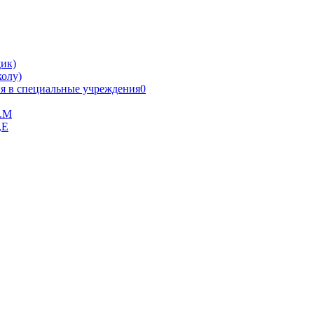
ик)
олу)
я в специальные учреждения0
В.М
,Е