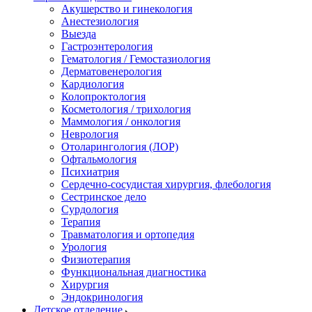
Акушерство и гинекология
Анестезиология
Выезда
Гастроэнтерология
Гематология / Гемостазиология
Дерматовенерология
Кардиология
Колопроктология
Косметология / трихология
Маммология / онкология
Неврология
Отоларингология (ЛОР)
Офтальмология
Психиатрия
Сердечно-сосудистая хирургия, флебология
Сестринское дело
Сурдология
Терапия
Травматология и ортопедия
Урология
Физиотерапия
Функциональная диагностика
Хирургия
Эндокринология
Детское отделение