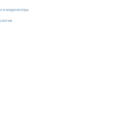
и и медосмотры
ология