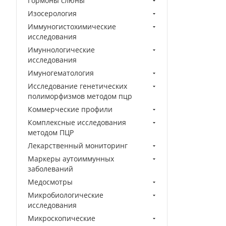
Гормоны слюны
Изосерология
Иммуногистохимические
исследования
Имуннологические
исследования
Имуногематология
Исследование генетических
полиморфизмов методом пцр
Коммерческие профили
Комплексные исследования
методом ПЦР
Лекарственный мониторинг
Маркеры аутоиммунных
заболеваний
Медосмотры
Микробиологические
исследования
Микроскопические