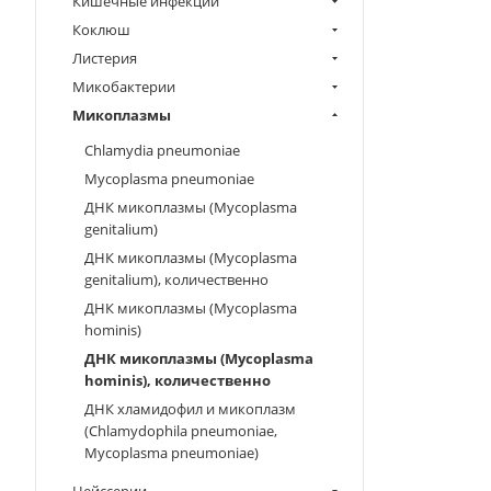
Кишечные инфекции
Коклюш
Листерия
Микобактерии
Микоплазмы
Chlamydia pneumoniae
Mycoplasma pneumoniae
ДНК микоплазмы (Mycoplasma
genitalium)
ДНК микоплазмы (Mycoplasma
genitalium), количественно
ДНК микоплазмы (Mycoplasma
hominis)
ДНК микоплазмы (Mycoplasma
hominis), количественно
ДНК хламидофил и микоплазм
(Chlamydophila pneumoniae,
Mycoplasma pneumoniae)