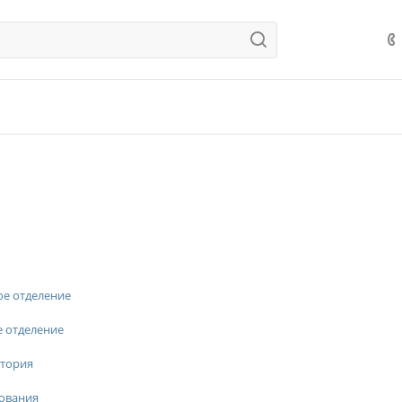
ое отделение
е отделение
тория
ования