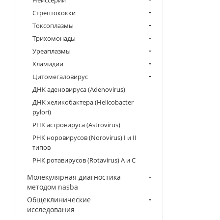
Нейссерии
Стрептококки
Токсоплазмы
Трихомонады
Уреаплазмы
Хламидии
Цитомегаловирус
ДНК аденовируса (Adenovirus)
ДНК хеликобактера (Helicobacter
pylori)
РНК астровируса (Astrovirus)
РНК норовирусов (Norovirus) I и II
типов
РНК ротавирусов (Rotavirus) A и C
Молекулярная диагностика
методом nasba
Общеклинические
исследования