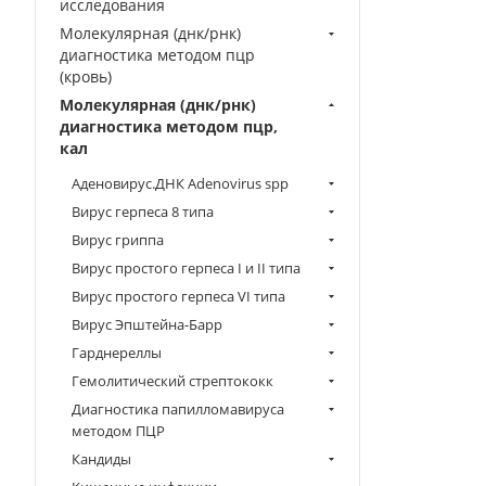
исследования
Молекулярная (днк/рнк)
диагностика методом пцр
(кровь)
Молекулярная (днк/рнк)
диагностика методом пцр,
кал
Аденовирус.ДНК Аdenovirus spp
Вирус герпеса 8 типа
Вирус гриппа
Вирус простого герпеса I и II типа
Вирус простого герпеса VI типа
Вирус Эпштейна-Барр
Гарднереллы
Гемолитический стрептококк
Диагностика папилломавируса
методом ПЦР
Кандиды