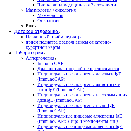
Чистка лица медицинская 2 сложности
Маммология / онкология
Маммология
Онкология
Еще
Детское отделение
Первичный приём педиатра
прием педиатра с заполнением санаторно-
курортной карты
Лаборатория
Аллергология
Immuno CAP
Диагностика пищевой непереносимости
Индивидуальные аллергены деревьев IgE
(ImmunoCAP)
Индивидуальные аллергены животных и
птиц IgE (ImmunoCAP)
Индивидуальные аллергены насекомых и их
ядовIgE (ImmunoCAP)
Индивидуальные аллергены пыли IgE
(ImmunoCAP)
Индивидуальные пищевые аллергены IgE
(ImmunoCAP): Яйцо и компоненты яйца
Индивидуальные пищевые аллергены IgE: