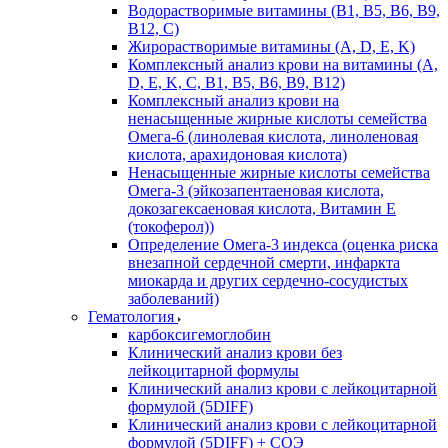
Водорастворимые витамины (B1, B5, B6, В9,
В12, С)
Жирорастворимые витамины (A, D, E, K)
Комплексный анализ крови на витамины (A,
D, E, K, C, B1, B5, B6, В9, B12)
Комплексный анализ крови на
ненасыщенные жирные кислоты семейства
Омега-6 (линолевая кислота, линоленовая
кислота, арахидоновая кислота)
Ненасыщенные жирные кислоты семейства
Омега-3 (эйкозапентаеновая кислота,
докозагексаеновая кислота, Витамин E
(токоферол))
Определение Омега-3 индекса (оценка риска
внезапной сердечной смерти, инфаркта
миокарда и других сердечно-сосудистых
заболеваний)
Гематология
карбоксигемоглобин
Клинический анализ крови без
лейкоцитарной формулы
Клинический анализ крови с лейкоцитарной
формулой (5DIFF)
Клинический анализ крови с лейкоцитарной
формулой (5DIFF) + СОЭ