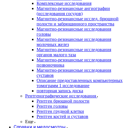
Комплексные исследования
Магнитно-резонансные ангиографии
(исследования сосудов)
Магнитно-резонансные исслед. брюшной
полости и забрюшинного пространства
Магнитно-резонансные исследования
головы
Магнитно-резонансные исследования
молочных желез
Магнитно-резонансные исследования
органов малого таза
Магнитно-резонансные исследования
позвоночника
Магнитно-резонансные исследования
суставов
Описание предоставленных компьютерных
томограмм 1 исследование
повторная запись диска
Рентгенографические исследования
Рентген брюшной полости
Рентген головы
Рентген грудной клетки
Рентген костей и суставов
Еще
Справки и медосмотры