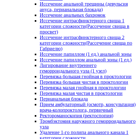
Иссечение анальной трещины (девульсия
ануса, перианальная блокада)
Иссечение анальных бахромок
Иссечение интрасфинктерного свища 1
категории сложности(Рассечение свища в
просвет)
Иссечение интрасфинктерного свища 2
категории сложности(Рассечение свища по
Габриелю)
Иссечение папиллом (1 ед.) анальной зоны
Иссечение папиллом анальной зоны (1 ед.)
Лигирование внутреннего
геморроидального узла (1 узел)
Перевязка большая гнойная в проктологии
Перевязка большая чистая в проктологии
Перевязка малая гнойная в проктологии
Перевязка малая чистая в проктологии
Перианальная блокада
Прием амбулаторный (осмотр, консультация)
врача-колопроктолога, первичный
Ректороманоскопия (ректоспопия)
Тромбэктомия наружного геморроидального
узла
Удаление 1-го полипа анального канала 1
категории сложности