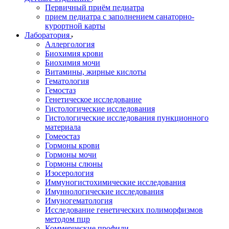
Первичный приём педиатра
прием педиатра с заполнением санаторно-
курортной карты
Лаборатория
Аллергология
Биохимия крови
Биохимия мочи
Витамины, жирные кислоты
Гематология
Гемостаз
Генетическое исследование
Гистологические исследования
Гистологические исследования пункционного
материала
Гомеостаз
Гормоны крови
Гормоны мочи
Гормоны слюны
Изосерология
Иммуногистохимические исследования
Имуннологические исследования
Имуногематология
Исследование генетических полиморфизмов
методом пцр
Коммерческие профили