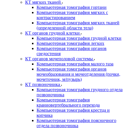
КТ мягких тканей
Компьютерная томография гортани
Компьютерная томография мягких с
контрастированием
Компьютерная томография мягких тканей
(определенной области тела)
КТ органов грудной клетки
Компьютерная томография грудной клетки
Компьютерная томография легких
Компьютерная томография органов
средостения
КТ органов мочеполовой системы
Компьютерная томография малого таза
Компьютерная томография органов
мочеобразования и мочеотделения (почки,
мочеточник, м/пузырь)
КТ позвоночника
Компьютерная томография грудного отдела
позвоночника
Компьютерная томография
краниовертебрального перехода
Компьютерная томография крестца и
копчика
Компьютерная томография поясничного
отдела позвоночника