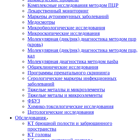
Комплексные исследования методом ПЦР
Лекарственный мониторинг
Маркеры аутоиммунных заболеваний
Медосмотры
Микробиологические исследования
Микроскопические исследования
Молекулярная (днк/рнк) диагностика методом пцр
(кровь)
Молекулярная (днк/рнк) диагностика методом пцр,
кал
Молекулярная диагностика методом nasba
Общеклинические исследования
Программы пренатального скрининга
Серологические маркеры инфекционных
заболеваний
Тяжелые металлы и микроэлементы
Тяжелые металы и микроэлементы
ФБУЗ
Химико-токсилогические исследования
Цитологические исследования
Обследования
КТ брюшной полости и забрюшинного
пространства
КТ головы