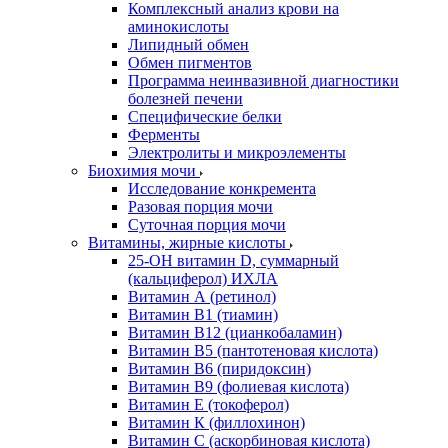
Комплексный анализ крови на
аминокислоты
Липидный обмен
Обмен пигментов
Программа неинвазивной диагностики
болезней печени
Специфические белки
Ферменты
Электролиты и микроэлементы
Биохимия мочи
Исследование конкремента
Разовая порция мочи
Суточная порция мочи
Витамины, жирные кислоты
25-OH витамин D, суммарный
(кальциферол) ИХЛА
Витамин А (ретинол)
Витамин В1 (тиамин)
Витамин В12 (цианкобаламин)
Витамин В5 (пантотеновая кислота)
Витамин В6 (пиридоксин)
Витамин В9 (фолиевая кислота)
Витамин Е (токоферол)
Витамин К (филлохинон)
Витамин С (аскорбиновая кислота)