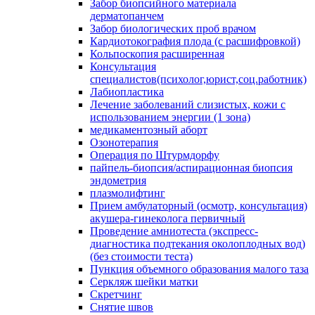
Забор биопсийного материала
дерматопанчем
Забор биологических проб врачом
Кардиотокография плода (с расшифровкой)
Кольпоскопия расширенная
Консультация
специалистов(психолог,юрист,соц.работник)
Лабиопластика
Лечение заболеваний слизистых, кожи с
использованием энергии (1 зона)
медикаментозный аборт
Озонотерапия
Операция по Штурмдорфу
пайпель-биопсия/аспирационная биопсия
эндометрия
плазмолифтинг
Прием амбулаторный (осмотр, консультация)
акушера-гинеколога первичный
Проведение амниотеста (экспресс-
диагностика подтекания околоплодных вод)
(без стоимости теста)
Пункция объемного образования малого таза
Серкляж шейки матки
Скретчинг
Снятие швов