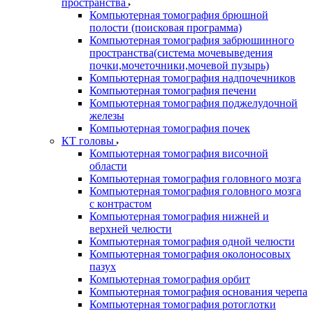
пространства
Компьютерная томография брюшной
полости (поисковая программа)
Компьютерная томография забрюшинного
пространства(система мочевыведения
почки,мочеточники,мочевой пузырь)
Компьютерная томография надпочечников
Компьютерная томография печени
Компьютерная томография поджелудочной
железы
Компьютерная томография почек
КТ головы
Компьютерная томография височной
области
Компьютерная томография головного мозга
Компьютерная томография головного мозга
с контрастом
Компьютерная томография нижней и
верхней челюсти
Компьютерная томография одной челюсти
Компьютерная томография околоносовых
пазух
Компьютерная томография орбит
Компьютерная томография основания черепа
Компьютерная томография ротоглотки