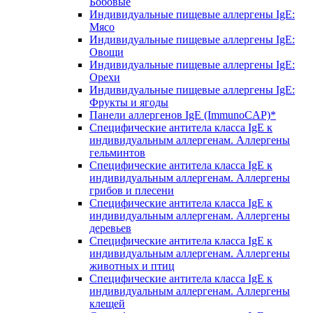
Бобовые
Индивидуальные пищевые аллергены IgE:
Мясо
Индивидуальные пищевые аллергены IgE:
Овощи
Индивидуальные пищевые аллергены IgE:
Орехи
Индивидуальные пищевые аллергены IgE:
Фрукты и ягоды
Панели аллергенов IgE (ImmunoCAP)*
Специфические антитела класса IgE к
индивидуальным аллергенам. Аллергены
гельминтов
Специфические антитела класса IgE к
индивидуальным аллергенам. Аллергены
грибов и плесени
Специфические антитела класса IgE к
индивидуальным аллергенам. Аллергены
деревьев
Специфические антитела класса IgE к
индивидуальным аллергенам. Аллергены
животных и птиц
Специфические антитела класса IgE к
индивидуальным аллергенам. Аллергены
клещей