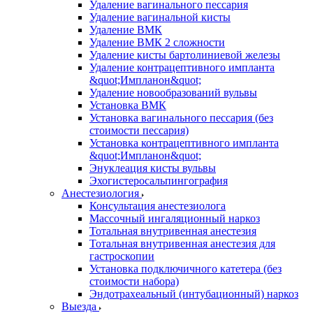
Удаление вагинального пессария
Удаление вагинальной кисты
Удаление ВМК
Удаление ВМК 2 сложности
Удаление кисты бартолиниевой железы
Удаление контрацептивного импланта
&quot;Импланон&quot;
Удаление новообразований вульвы
Установка ВМК
Установка вагинального пессария (без
стоимости пессария)
Установка контрацептивного импланта
&quot;Импланон&quot;
Энуклеация кисты вульвы
Эхогистеросальпингография
Анестезиология
Консультация анестезиолога
Массочный ингаляционный наркоз
Тотальная внутривенная анестезия
Тотальная внутривенная анестезия для
гастроскопии
Установка подключичного катетера (без
стоимости набора)
Эндотрахеальный (интубационный) наркоз
Выезда