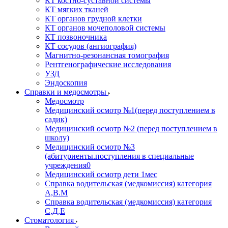
КТ костно-суставной системы
КТ мягких тканей
КТ органов грудной клетки
КТ органов мочеполовой системы
КТ позвоночника
КТ сосудов (ангиография)
Магнитно-резонансная томография
Рентгенографические исследования
УЗД
Эндоскопия
Справки и медосмотры
Медосмотр
Медицинский осмотр №1(перед поступлением в
садик)
Медицинский осмотр №2 (перед поступлением в
школу)
Медицинский осмотр №3
(абитуриенты.поступления в специальные
учреждения0
Медицинский осмотр дети 1мес
Справка водительская (медкомиссия) категория
А,В.М
Справка водительская (медкомиссия) категория
С,Д,Е
Стоматология