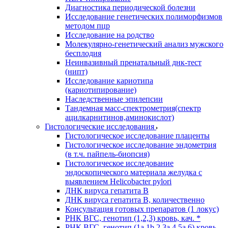
Диагностика периодической болезни
Исследование генетических полиморфизмов
методом пцр
Исследование на родство
Молекулярно-генетический анализ мужского
бесплодия
Неинвазивный пренатальный днк-тест
(нипт)
Исследование кариотипа
(кариотипирование)
Наследственные эпилепсии
Тандемная масс-спектрометрия(спектр
ацилкарнитинов,аминокислот)
Гистологические исследования
Гистологическое исследование плаценты
Гистологическое исследование эндометрия
(в т.ч. пайпель-биопсия)
Гистологическое исследование
эндоскопического материала желудка с
выявлением Helicobacter pylori
ДНК вируса гепатита B
ДНК вируса гепатита B, количественно
Консультация готовых препаратов (1 локус)
РНК ВГC, генотип (1,2,3) кровь, кач. *
РНК ВГC, генотип (1a,1b,2,3a,4,5a,6) кровь,