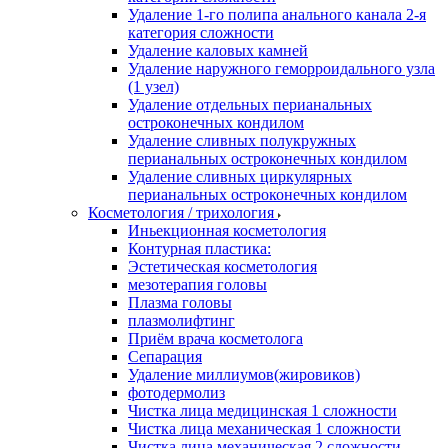
Удаление 1-го полипа анального канала 2-я
категория сложности
Удаление каловых камней
Удаление наружного геморроидального узла
(1 узел)
Удаление отдельных перианальных
остроконечных кондилом
Удаление сливных полукружных
перианальных остроконечных кондилом
Удаление сливных циркулярных
перианальных остроконечных кондилом
Косметология / трихология
Иньекционная косметология
Контурная пластика:
Эстетическая косметология
мезотерапия головы
Плазма головы
плазмолифтинг
Приём врача косметолога
Сепарация
Удаление миллиумов(жировиков)
фотодермолиз
Чистка лица медицинская 1 сложности
Чистка лица механическая 1 сложности
Чистка лица механическая 2 сложности