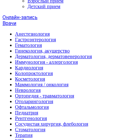
Взрослый прием
Детский прием
Онлайн-запись
Врачи
Анестезиология
Гастроэнтерология
Гематология
Гинекология, акушерство
Дерматология, дерматовенерология
Иммунология - аллергология
Кардиология
Колопроктология
Косметология
Маммология / онкология
Неврология
Ортопедия - травматология
Отоларингология
Офтальмология
Педиатрия
Рентгенология
Сосудистая хирургия, флебология
Стоматология
Терапия