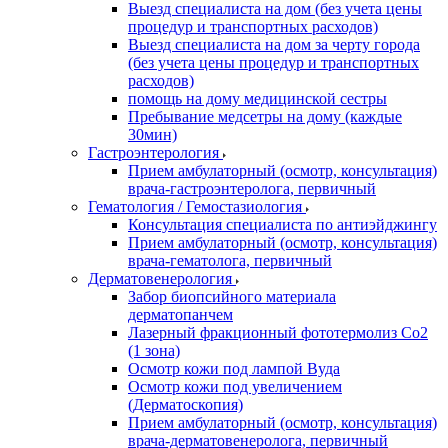
Выезд специалиста на дом (без учета цены
процедур и транспортных расходов)
Выезд специалиста на дом за черту города
(без учета цены процедур и транспортных
расходов)
помощь на дому медицинской сестры
Пребывание медсетры на дому (каждые
30мин)
Гастроэнтерология
Прием амбулаторный (осмотр, консультация)
врача-гастроэнтеролога, первичный
Гематология / Гемостазиология
Консультация специалиста по антиэйджингу
Прием амбулаторный (осмотр, консультация)
врача-гематолога, первичный
Дерматовенерология
Забор биопсийного материала
дерматопанчем
Лазерный фракционный фототермолиз Со2
(1 зона)
Осмотр кожи под лампой Вуда
Осмотр кожи под увеличением
(Дерматоскопия)
Прием амбулаторный (осмотр, консультация)
врача-дерматовенеролога, первичный