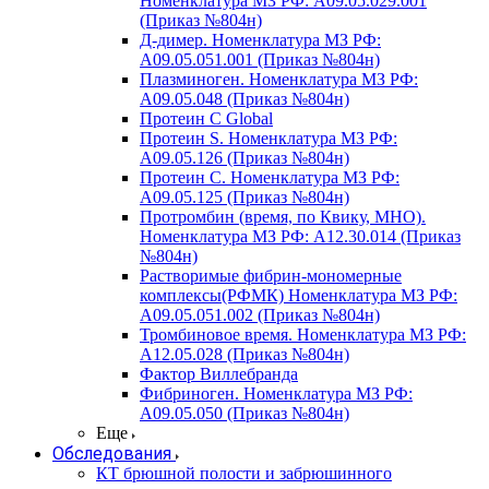
Номенклатура МЗ РФ: A09.05.029.001
(Приказ №804н)
Д-димер. Номенклатура МЗ РФ:
A09.05.051.001 (Приказ №804н)
Плазминоген. Номенклатура МЗ РФ:
A09.05.048 (Приказ №804н)
Протеин C Global
Протеин S. Номенклатура МЗ РФ:
A09.05.126 (Приказ №804н)
Протеин С. Номенклатура МЗ РФ:
A09.05.125 (Приказ №804н)
Протромбин (время, по Квику, МНО).
Номенклатура МЗ РФ: A12.30.014 (Приказ
№804н)
Растворимые фибрин-мономерные
комплексы(РФМК) Номенклатура МЗ РФ:
A09.05.051.002 (Приказ №804н)
Тромбиновое время. Номенклатура МЗ РФ:
A12.05.028 (Приказ №804н)
Фактор Виллебранда
Фибриноген. Номенклатура МЗ РФ:
A09.05.050 (Приказ №804н)
Еще
Обследования
КТ брюшной полости и забрюшинного