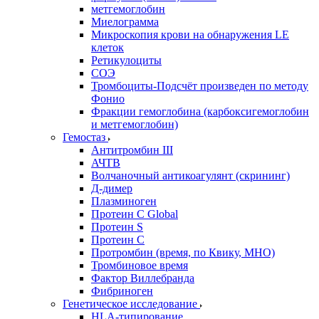
метгемоглобин
Миелограмма
Микроскопия крови на обнаружения LE
клеток
Ретикулоциты
СОЭ
Тромбоциты-Подсчёт произведен по методу
Фонио
Фракции гемоглобина (карбоксигемоглобин
и метгемоглобин)
Гемостаз
Антитромбин III
АЧТВ
Волчаночный антикоагулянт (скрининг)
Д-димер
Плазминоген
Протеин C Global
Протеин S
Протеин С
Протромбин (время, по Квику, МНО)
Тромбиновое время
Фактор Виллебранда
Фибриноген
Генетическое исследование
HLA-типирование