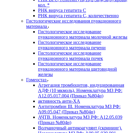
кол. *
РНК вируса гепатита C
РНК вируса гепатита C, количественно
Гистологические исследования пункционного
материала
Гистологическое исследование
пункционного материала молочной железы
Гистологическое исследование
пункционного материала печени
Гистологическое исследование
пункционного материала почек
Гистологическое исследование
пункционного материала щитовидной
железы
Гомеостаз
Агрегация тромбоцитов, индуцированная
АДФ (10 мкмоль). Номенклатура МЗ РФ:
A12.05.017.004 (Приказ №804н)
активность анти-ХА
Антитромбин III. Номенклатура МЗ РФ:
A09.05.047 (Приказ №804н)
АЧТВ. Номенклатура МЗ РФ: A12.05.039
(Приказ №804н)
Волчаночный антикоагулянт (скрининг).