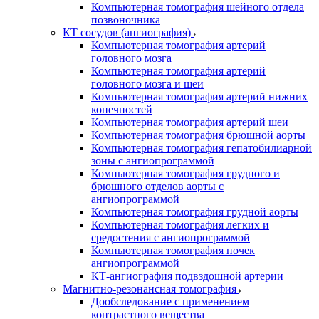
Компьютерная томография шейного отдела
позвоночника
КТ сосудов (ангиография)
Компьютерная томография артерий
головного мозга
Компьютерная томография артерий
головного мозга и шеи
Компьютерная томография артерий нижних
конечностей
Компьютерная томография артерий шеи
Компьютерная томография брюшной аорты
Компьютерная томография гепатобилиарной
зоны с ангиопрограммой
Компьютерная томография грудного и
брюшного отделов аорты с
ангиопрограммой
Компьютерная томография грудной аорты
Компьютерная томография легких и
средостения с ангиопрограммой
Компьютерная томография почек
ангиопрограммой
КТ-ангиография подвздошной артерии
Магнитно-резонансная томография
Дообследование с применением
контрастного вещества