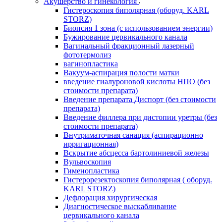
Акушерство и гинекология
Гистероскопия биполярная (оборуд. KARL
STORZ)
Биопсия 1 зона (с использованием энергии)
Бужирование цервикального канала
Вагинальный фракционный лазерный
фототермолиз
вагинопластика
Вакуум-аспирация полости матки
введение гиалуроновой кислоты НПО (без
стоимости препарата)
Введение препарата Диспорт (без стоимости
препарата)
Введение филлера при дистопии уретры (без
стоимости препарата)
Внутриматочная санация (аспирационно
ирригационная)
Вскрытие абсцесса бартолиниевой железы
Вульвоскопия
Гименопластика
Гистерорезектоскопия биполярная ( оборуд.
KARL STORZ)
Дефлорация хирургическая
Диагностическое выскабливание
цервикального канала