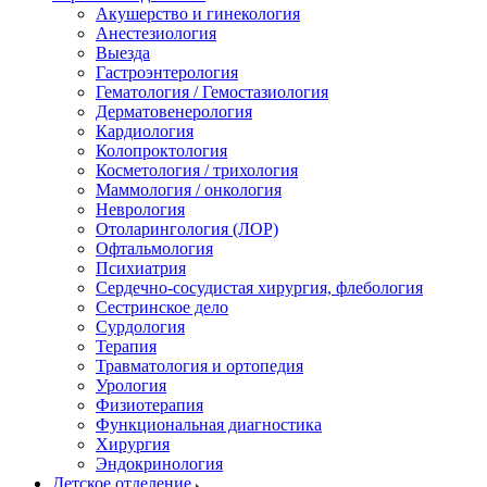
Акушерство и гинекология
Анестезиология
Выезда
Гастроэнтерология
Гематология / Гемостазиология
Дерматовенерология
Кардиология
Колопроктология
Косметология / трихология
Маммология / онкология
Неврология
Отоларингология (ЛОР)
Офтальмология
Психиатрия
Сердечно-сосудистая хирургия, флебология
Сестринское дело
Сурдология
Терапия
Травматология и ортопедия
Урология
Физиотерапия
Функциональная диагностика
Хирургия
Эндокринология
Детское отделение