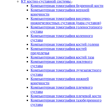
КТ костно-суставной системы
Компьютерная томография бедренной кости
Компьютерная томография верхней
конечности
Компьютерная томография височно-
нижнечелюстных суставов (пара суставов)
Компьютерная томография голеностопного
сустава
Компьютерная томография коленного
сустава
Компьютерная томография костей голени
Компьютерная томография костей
предплечья
Компьютерная томография костей таза
Компьютерная томография локтевого
сустава
Компьютерная томография лучезапястного
сустава
Компьютерная томография нижней
конечности
Компьютерная томография плечевого
сустава
Компьютерная томография плечевой кости
Компьютерная томография тазобедренного
сустава