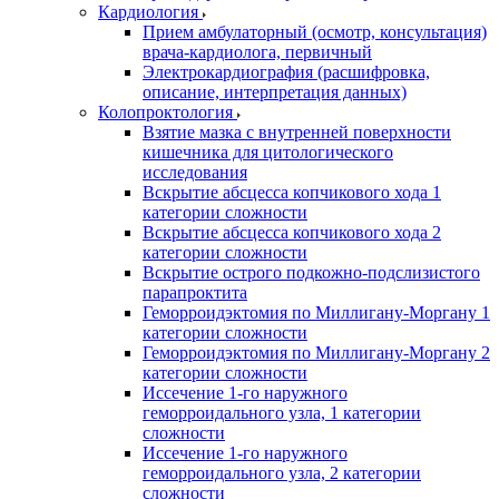
Кардиология
Прием амбулаторный (осмотр, консультация)
врача-кардиолога, первичный
Электрокардиография (расшифровка,
описание, интерпретация данных)
Колопроктология
Взятие мазка с внутренней поверхности
кишечника для цитологического
исследования
Вскрытие абсцесса копчикового хода 1
категории сложности
Вскрытие абсцесса копчикового хода 2
категории сложности
Вскрытие острого подкожно-подслизистого
парапроктита
Геморроидэктомия по Миллигану-Моргану 1
категории сложности
Геморроидэктомия по Миллигану-Моргану 2
категории сложности
Иссечение 1-го наружного
геморроидального узла, 1 категории
сложности
Иссечение 1-го наружного
геморроидального узла, 2 категории
сложности