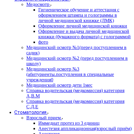
Медосмотр
Гигиеническое обучение и аттестация с
оформлением штампа и голограммы в
личной медицинской книжке (ЛМК)
Оформление личной медицинской книжки
Оформление и выдача личной медицинской
книжки (бумажного формата) с голограммой
фото
Медицинский осмотр №1(перед поступлением в
садик)
Медицинский осмотр №2 (перед поступлением в
школу)
Медицинский осмотр №3
(абитуриенты.поступления в специальные
учреждения0
Медицинский осмотр дети 1мес
Справка водительская (медкомиссия) категория
А,В.М
Справка водительская (медкомиссия) категория
С,Д,Е
Стоматология
Взрослый прием
Иммедиат протез из 3 единиц
Анестезия аппликационная(взрослый приём)
Анестезия