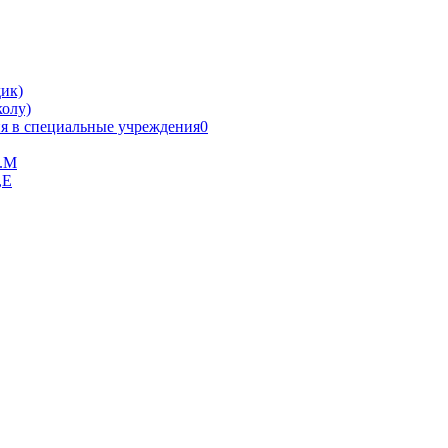
ик)
олу)
я в специальные учреждения0
В.М
,Е