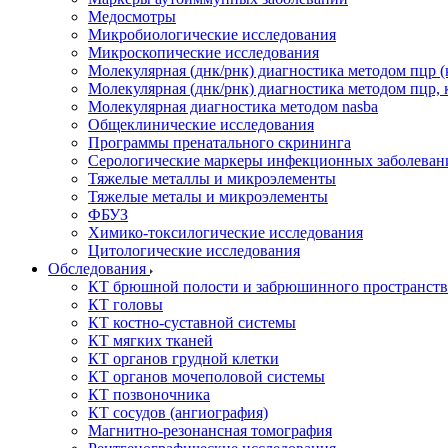
Медосмотры
Микробиологические исследования
Микроскопические исследования
Молекулярная (днк/рнк) диагностика методом пцр (
Молекулярная (днк/рнк) диагностика методом пцр, 
Молекулярная диагностика методом nasba
Общеклинические исследования
Программы пренатального скрининга
Серологические маркеры инфекционных заболеван
Тяжелые металлы и микроэлементы
Тяжелые металы и микроэлементы
ФБУЗ
Химико-токсилогические исследования
Цитологические исследования
Обследования
КТ брюшной полости и забрюшинного пространств
КТ головы
КТ костно-суставной системы
КТ мягких тканей
КТ органов грудной клетки
КТ органов мочеполовой системы
КТ позвоночника
КТ сосудов (ангиография)
Магнитно-резонансная томография