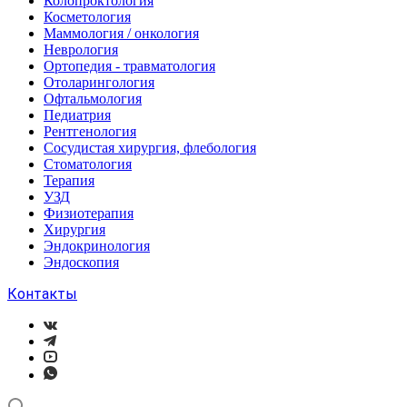
Колопроктология
Косметология
Маммология / онкология
Неврология
Ортопедия - травматология
Отоларингология
Офтальмология
Педиатрия
Рентгенология
Сосудистая хирургия, флебология
Стоматология
Терапия
УЗД
Физиотерапия
Хирургия
Эндокринология
Эндоскопия
Контакты