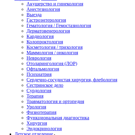
Акушерство и гинекология
Анестезиология
Выезда
Гастроэнтерология
Гематология / Гемостазиология
Дерматовенерология
Кардиология
Колопроктология
Косметология / трихология
Маммология / онкология
Неврология
Отоларингология (ЛОР)
Офтальмология
Психиатрия
Сердечно-сосудистая хирургия, флебология
Сестринское дело
Сурдология
Терапия
Травматология и ортопедия
Урология
Физиотерапия
Функциональная диагностика
Хирургия
Эндокринология
Детское отделение