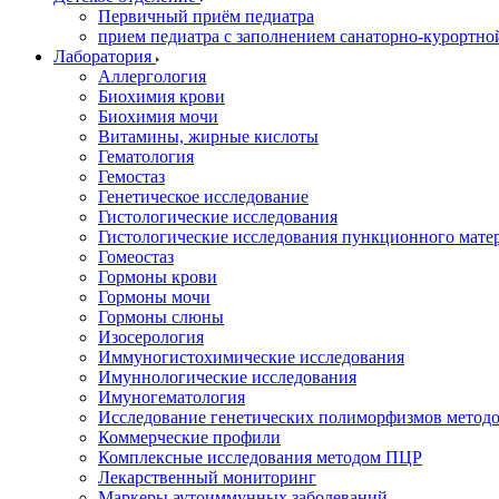
Первичный приём педиатра
прием педиатра с заполнением санаторно-курортно
Лаборатория
Аллергология
Биохимия крови
Биохимия мочи
Витамины, жирные кислоты
Гематология
Гемостаз
Генетическое исследование
Гистологические исследования
Гистологические исследования пункционного мате
Гомеостаз
Гормоны крови
Гормоны мочи
Гормоны слюны
Изосерология
Иммуногистохимические исследования
Имуннологические исследования
Имуногематология
Исследование генетических полиморфизмов метод
Коммерческие профили
Комплексные исследования методом ПЦР
Лекарственный мониторинг
Маркеры аутоиммунных заболеваний