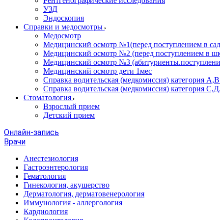
Рентгенографические исследования
УЗД
Эндоскопия
Справки и медосмотры
Медосмотр
Медицинский осмотр №1(перед поступлением в сад
Медицинский осмотр №2 (перед поступлением в шк
Медицинский осмотр №3 (абитуриенты.поступлени
Медицинский осмотр дети 1мес
Справка водительская (медкомиссия) категория А,
Справка водительская (медкомиссия) категория С,Д
Стоматология
Взрослый прием
Детский прием
Онлайн-запись
Врачи
Анестезиология
Гастроэнтерология
Гематология
Гинекология, акушерство
Дерматология, дерматовенерология
Иммунология - аллергология
Кардиология