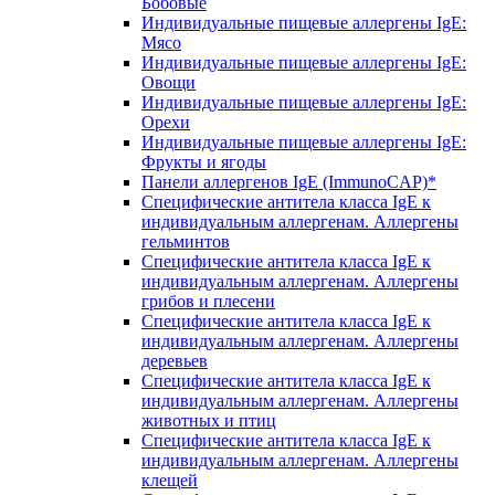
Бобовые
Индивидуальные пищевые аллергены IgE:
Мясо
Индивидуальные пищевые аллергены IgE:
Овощи
Индивидуальные пищевые аллергены IgE:
Орехи
Индивидуальные пищевые аллергены IgE:
Фрукты и ягоды
Панели аллергенов IgE (ImmunoCAP)*
Специфические антитела класса IgE к
индивидуальным аллергенам. Аллергены
гельминтов
Специфические антитела класса IgE к
индивидуальным аллергенам. Аллергены
грибов и плесени
Специфические антитела класса IgE к
индивидуальным аллергенам. Аллергены
деревьев
Специфические антитела класса IgE к
индивидуальным аллергенам. Аллергены
животных и птиц
Специфические антитела класса IgE к
индивидуальным аллергенам. Аллергены
клещей