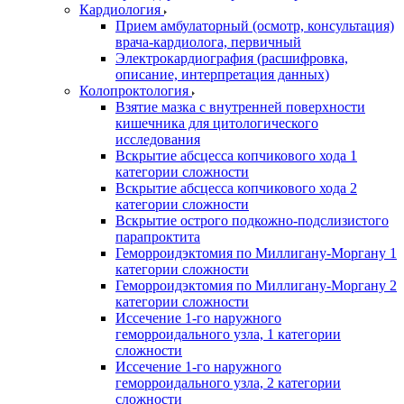
Кардиология
Прием амбулаторный (осмотр, консультация)
врача-кардиолога, первичный
Электрокардиография (расшифровка,
описание, интерпретация данных)
Колопроктология
Взятие мазка с внутренней поверхности
кишечника для цитологического
исследования
Вскрытие абсцесса копчикового хода 1
категории сложности
Вскрытие абсцесса копчикового хода 2
категории сложности
Вскрытие острого подкожно-подслизистого
парапроктита
Геморроидэктомия по Миллигану-Моргану 1
категории сложности
Геморроидэктомия по Миллигану-Моргану 2
категории сложности
Иссечение 1-го наружного
геморроидального узла, 1 категории
сложности
Иссечение 1-го наружного
геморроидального узла, 2 категории
сложности