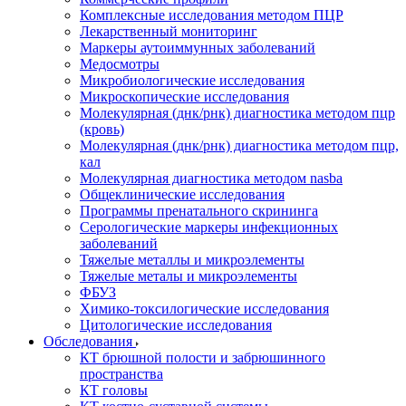
Комплексные исследования методом ПЦР
Лекарственный мониторинг
Маркеры аутоиммунных заболеваний
Медосмотры
Микробиологические исследования
Микроскопические исследования
Молекулярная (днк/рнк) диагностика методом пцр
(кровь)
Молекулярная (днк/рнк) диагностика методом пцр,
кал
Молекулярная диагностика методом nasba
Общеклинические исследования
Программы пренатального скрининга
Серологические маркеры инфекционных
заболеваний
Тяжелые металлы и микроэлементы
Тяжелые металы и микроэлементы
ФБУЗ
Химико-токсилогические исследования
Цитологические исследования
Обследования
КТ брюшной полости и забрюшинного
пространства
КТ головы