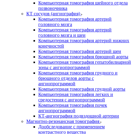
Компьютерная томография шейного отдела
позвоночника
КТ сосудов (ангиография)
Компьютерная томография артерий
головного мозга
Компьютерная томография артерий
головного мозга и шеи
Компьютерная томография артерий нижних
конечностей
Компьютерная томография артерий шеи
Компьютерная томография брюшной аорты
Компьютерная томография гепатобилиарной
зоны с ангиопрограммой
Компьютерная томография грудного и
брюшного отделов аорты с
ангиопрограммой
Компьютерная томография грудной аорты
Компьютерная томография легких и
средостения с ангиопрограммой
Компьютерная томография почек
ангиопрограммой
КТ-ангиография подвздошной артерии
Магнитно-резонансная томография
Дообследование с применением
контрастного вещества