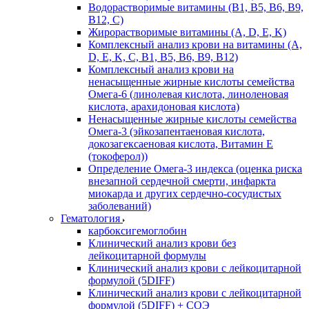
Водорастворимые витамины (B1, B5, B6, В9,
В12, С)
Жирорастворимые витамины (A, D, E, K)
Комплексный анализ крови на витамины (A,
D, E, K, C, B1, B5, B6, В9, B12)
Комплексный анализ крови на
ненасыщенные жирные кислоты семейства
Омега-6 (линолевая кислота, линоленовая
кислота, арахидоновая кислота)
Ненасыщенные жирные кислоты семейства
Омега-3 (эйкозапентаеновая кислота,
докозагексаеновая кислота, Витамин E
(токоферол))
Определение Омега-3 индекса (оценка риска
внезапной сердечной смерти, инфаркта
миокарда и других сердечно-сосудистых
заболеваний)
Гематология
карбоксигемоглобин
Клинический анализ крови без
лейкоцитарной формулы
Клинический анализ крови с лейкоцитарной
формулой (5DIFF)
Клинический анализ крови с лейкоцитарной
формулой (5DIFF) + СОЭ