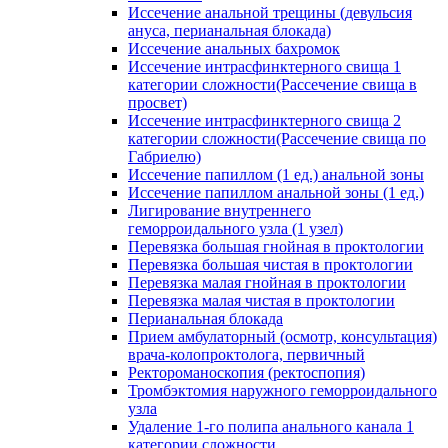
Иссечение анальной трещины (девульсия
ануса, перианальная блокада)
Иссечение анальных бахромок
Иссечение интрасфинктерного свища 1
категории сложности(Рассечение свища в
просвет)
Иссечение интрасфинктерного свища 2
категории сложности(Рассечение свища по
Габриелю)
Иссечение папиллом (1 ед.) анальной зоны
Иссечение папиллом анальной зоны (1 ед.)
Лигирование внутреннего
геморроидального узла (1 узел)
Перевязка большая гнойная в проктологии
Перевязка большая чистая в проктологии
Перевязка малая гнойная в проктологии
Перевязка малая чистая в проктологии
Перианальная блокада
Прием амбулаторный (осмотр, консультация)
врача-колопроктолога, первичный
Ректороманоскопия (ректоспопия)
Тромбэктомия наружного геморроидального
узла
Удаление 1-го полипа анального канала 1
категории сложности