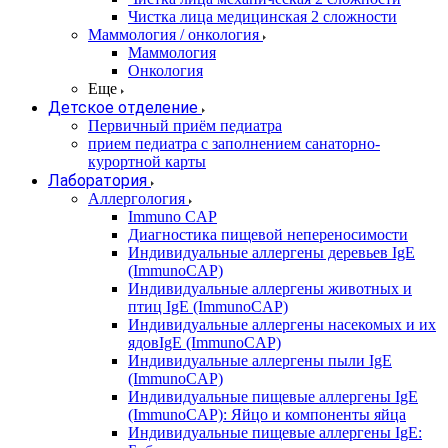
Чистка лица медицинская 2 сложности
Маммология / онкология
Маммология
Онкология
Еще
Детское отделение
Первичный приём педиатра
прием педиатра с заполнением санаторно-
курортной карты
Лаборатория
Аллергология
Immuno CAP
Диагностика пищевой непереносимости
Индивидуальные аллергены деревьев IgE
(ImmunoCAP)
Индивидуальные аллергены животных и
птиц IgE (ImmunoCAP)
Индивидуальные аллергены насекомых и их
ядовIgE (ImmunoCAP)
Индивидуальные аллергены пыли IgE
(ImmunoCAP)
Индивидуальные пищевые аллергены IgE
(ImmunoCAP): Яйцо и компоненты яйца
Индивидуальные пищевые аллергены IgE: