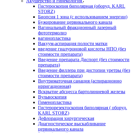
Акушерство и гинекология
Гистероскопия биполярная (оборуд. KARL
STORZ)
Биопсия 1 зона (с использованием энергии)
Бужирование цервикального канала
Вагинальный фракционный лазерный
фототермолиз
вагинопластика
Вакуум-аспирация полости матки
введение гиалуроновой кислоты НПО (без
стоимости препарата)
Введение препарата Диспорт (без стоимости
препарата)
Введение филлера при дистопии уретры (без
стоимости препарата)
Внутриматочная санация (аспирационно
ирригационная)
Вскрытие абсцесса бартолиниевой железы
Вульвоскопия
Гименопластика
Гистерорезектоскопия биполярная ( оборуд.
KARL STORZ)
Дефлорация хирургическая
Диагностическое выскабливание
цервикального канала