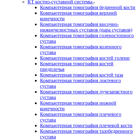
КТ костно-суставной системы
Компьютерная томография бедренной кости
Компьютерная томография верхней
конечности
Компьютерная томография височно-
нижнечелюстных суставов (пара суставов)
Компьютерная томография голеностопного
сустава
Компьютерная томография коленного
сустава
Компьютерная томография костей голени
Компьютерная томография костей
предплечья
Компьютерная томография костей таза
Компьютерная томография локтевого
сустава
Компьютерная томография лучезапястного
сустава
Компьютерная томография нижней
конечности
Компьютерная томография плечевого
сустава
Компьютерная томография плечевой кости
Компьютерная томография тазобедренного
сустава