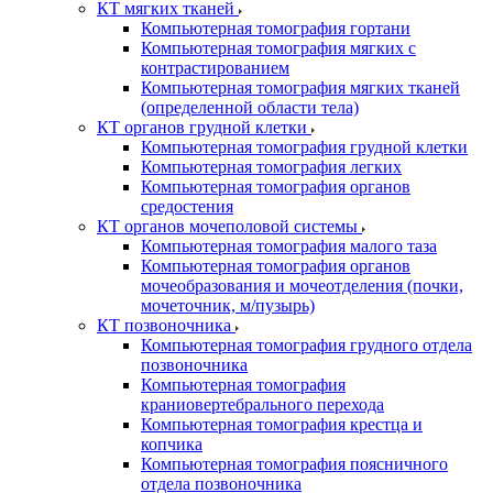
КТ мягких тканей
Компьютерная томография гортани
Компьютерная томография мягких с
контрастированием
Компьютерная томография мягких тканей
(определенной области тела)
КТ органов грудной клетки
Компьютерная томография грудной клетки
Компьютерная томография легких
Компьютерная томография органов
средостения
КТ органов мочеполовой системы
Компьютерная томография малого таза
Компьютерная томография органов
мочеобразования и мочеотделения (почки,
мочеточник, м/пузырь)
КТ позвоночника
Компьютерная томография грудного отдела
позвоночника
Компьютерная томография
краниовертебрального перехода
Компьютерная томография крестца и
копчика
Компьютерная томография поясничного
отдела позвоночника