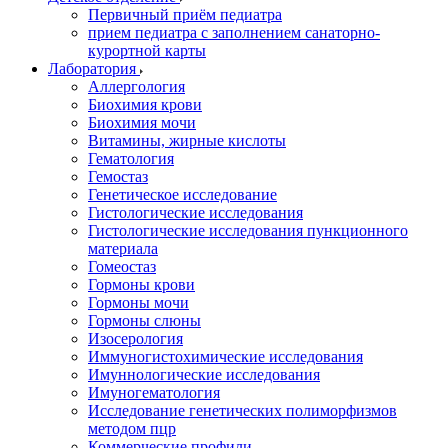
Первичный приём педиатра
прием педиатра с заполнением санаторно-
курортной карты
Лаборатория
Аллергология
Биохимия крови
Биохимия мочи
Витамины, жирные кислоты
Гематология
Гемостаз
Генетическое исследование
Гистологические исследования
Гистологические исследования пункционного
материала
Гомеостаз
Гормоны крови
Гормоны мочи
Гормоны слюны
Изосерология
Иммуногистохимические исследования
Имуннологические исследования
Имуногематология
Исследование генетических полиморфизмов
методом пцр
Коммерческие профили