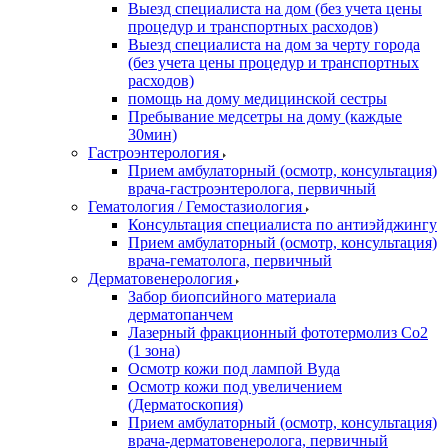
Выезд специалиста на дом (без учета цены
процедур и транспортных расходов)
Выезд специалиста на дом за черту города
(без учета цены процедур и транспортных
расходов)
помощь на дому медицинской сестры
Пребывание медсетры на дому (каждые
30мин)
Гастроэнтерология
Прием амбулаторный (осмотр, консультация)
врача-гастроэнтеролога, первичный
Гематология / Гемостазиология
Консультация специалиста по антиэйджингу
Прием амбулаторный (осмотр, консультация)
врача-гематолога, первичный
Дерматовенерология
Забор биопсийного материала
дерматопанчем
Лазерный фракционный фототермолиз Со2
(1 зона)
Осмотр кожи под лампой Вуда
Осмотр кожи под увеличением
(Дерматоскопия)
Прием амбулаторный (осмотр, консультация)
врача-дерматовенеролога, первичный