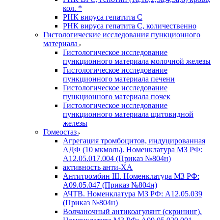
кол. *
РНК вируса гепатита C
РНК вируса гепатита C, количественно
Гистологические исследования пункционного
материала
Гистологическое исследование
пункционного материала молочной железы
Гистологическое исследование
пункционного материала печени
Гистологическое исследование
пункционного материала почек
Гистологическое исследование
пункционного материала щитовидной
железы
Гомеостаз
Агрегация тромбоцитов, индуцированная
АДФ (10 мкмоль). Номенклатура МЗ РФ:
A12.05.017.004 (Приказ №804н)
активность анти-ХА
Антитромбин III. Номенклатура МЗ РФ:
A09.05.047 (Приказ №804н)
АЧТВ. Номенклатура МЗ РФ: A12.05.039
(Приказ №804н)
Волчаночный антикоагулянт (скрининг).