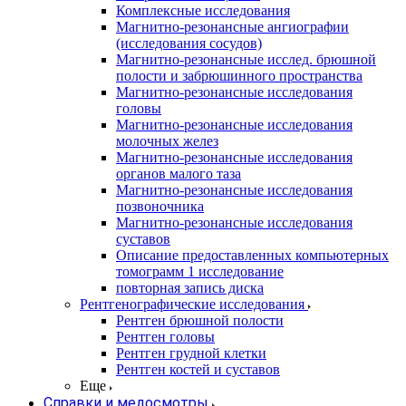
Комплексные исследования
Магнитно-резонансные ангиографии
(исследования сосудов)
Магнитно-резонансные исслед. брюшной
полости и забрюшинного пространства
Магнитно-резонансные исследования
головы
Магнитно-резонансные исследования
молочных желез
Магнитно-резонансные исследования
органов малого таза
Магнитно-резонансные исследования
позвоночника
Магнитно-резонансные исследования
суставов
Описание предоставленных компьютерных
томограмм 1 исследование
повторная запись диска
Рентгенографические исследования
Рентген брюшной полости
Рентген головы
Рентген грудной клетки
Рентген костей и суставов
Еще
Справки и медосмотры