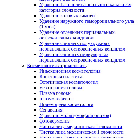
Удаление 1-го полипа анального канала 2-я
категория сложности
Удаление каловых камней
Удаление наружного геморроидального узла
(1 узел)
Удаление отдельных перианальных
остроконечных кондилом
Удаление сливных полукружных
перианальных остроконечных кондилом
Удаление сливных циркулярных
перианальных остроконечных кондилом
Косметология / трихология
Иньекционная косметология
Контурная пластика:
Эстетическая косметология
мезотерапия головы
Плазма головы
плазмолифтинг
Приём врача косметолога
Сепарация
Удаление миллиумов(жировиков)
фотодермолиз
Чистка лица медицинская 1 сложности
Чистка лица механическая 1 сложности
Чистка лица механическая 2 сложности