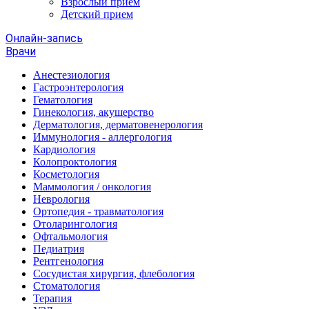
Взрослый прием
Детский прием
Онлайн-запись
Врачи
Анестезиология
Гастроэнтерология
Гематология
Гинекология, акушерство
Дерматология, дерматовенерология
Иммунология - аллергология
Кардиология
Колопроктология
Косметология
Маммология / онкология
Неврология
Ортопедия - травматология
Отоларингология
Офтальмология
Педиатрия
Рентгенология
Сосудистая хирургия, флебология
Стоматология
Терапия