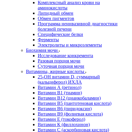
Комплексный анализ крови на
аминокислоты
Липидный обмен
Обмен пигментов
Программа неинвазивной диагностики
болезней печени
Специфические белки
Ферменты
Электролиты и микроэлементы
Биохимия мочи
Исследование конкремента
Разовая порция мочи
Суточная порция мочи
Витамины, жирные кислоты
25-OH витамин D, суммарный
(кальциферол) ИХЛА
Витамин А (ретинол)
Витамин В1 (тиамин)
Витамин В12 (цианкобаламин)
Витамин В5 (пантотеновая кислота)
Витамин В6 (пиридоксин)
Витамин В9 (фолиевая кислота)
Витамин Е (токоферол)
Витамин К (филлохинон)
Витамин С (аскорбиновая кислота)