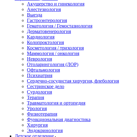
Акушерство и гинекология
Анестезиология
Выезда
Гастроэнтерология
Гематология / Гемостазиология
Дерматовенерология
Кардиология
Колопроктология
Косметология / трихология
Маммология / онкология
Неврология
Отоларингология (ЛОР)
Офтальмология
Психиатрия
Сердечно-сосудистая хирургия, флебология
Сестринское дело
Сурдология
Терапия
Травматология и ортопедия
Урология
Физиотерапия
Функциональная диагностика
Хирургия
Эндокринология
Детское отделение