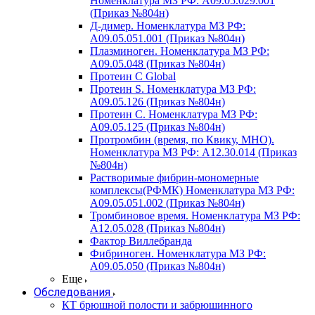
Номенклатура МЗ РФ: A09.05.029.001
(Приказ №804н)
Д-димер. Номенклатура МЗ РФ:
A09.05.051.001 (Приказ №804н)
Плазминоген. Номенклатура МЗ РФ:
A09.05.048 (Приказ №804н)
Протеин C Global
Протеин S. Номенклатура МЗ РФ:
A09.05.126 (Приказ №804н)
Протеин С. Номенклатура МЗ РФ:
A09.05.125 (Приказ №804н)
Протромбин (время, по Квику, МНО).
Номенклатура МЗ РФ: A12.30.014 (Приказ
№804н)
Растворимые фибрин-мономерные
комплексы(РФМК) Номенклатура МЗ РФ:
A09.05.051.002 (Приказ №804н)
Тромбиновое время. Номенклатура МЗ РФ:
A12.05.028 (Приказ №804н)
Фактор Виллебранда
Фибриноген. Номенклатура МЗ РФ:
A09.05.050 (Приказ №804н)
Еще
Обследования
КТ брюшной полости и забрюшинного