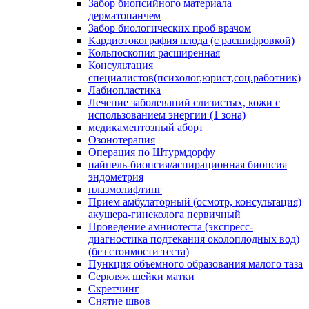
Забор биопсийного материала
дерматопанчем
Забор биологических проб врачом
Кардиотокография плода (с расшифровкой)
Кольпоскопия расширенная
Консультация
специалистов(психолог,юрист,соц.работник)
Лабиопластика
Лечение заболеваний слизистых, кожи с
использованием энергии (1 зона)
медикаментозный аборт
Озонотерапия
Операция по Штурмдорфу
пайпель-биопсия/аспирационная биопсия
эндометрия
плазмолифтинг
Прием амбулаторный (осмотр, консультация)
акушера-гинеколога первичный
Проведение амниотеста (экспресс-
диагностика подтекания околоплодных вод)
(без стоимости теста)
Пункция объемного образования малого таза
Серкляж шейки матки
Скретчинг
Снятие швов