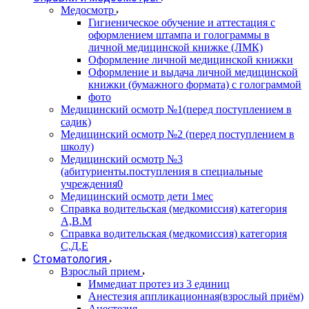
Медосмотр
Гигиеническое обучение и аттестация с
оформлением штампа и голограммы в
личной медицинской книжке (ЛМК)
Оформление личной медицинской книжки
Оформление и выдача личной медицинской
книжки (бумажного формата) с голограммой
фото
Медицинский осмотр №1(перед поступлением в
садик)
Медицинский осмотр №2 (перед поступлением в
школу)
Медицинский осмотр №3
(абитуриенты.поступления в специальные
учреждения0
Медицинский осмотр дети 1мес
Справка водительская (медкомиссия) категория
А,В.М
Справка водительская (медкомиссия) категория
С,Д,Е
Стоматология
Взрослый прием
Иммедиат протез из 3 единиц
Анестезия аппликационная(взрослый приём)
Анестезия