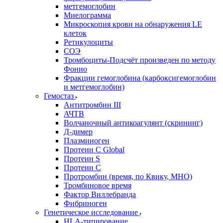
метгемоглобин
Миелограмма
Микроскопия крови на обнаружения LE
клеток
Ретикулоциты
СОЭ
Тромбоциты-Подсчёт произведен по методу
Фонио
Фракции гемоглобина (карбоксигемоглобин
и метгемоглобин)
Гемостаз
Антитромбин III
АЧТВ
Волчаночный антикоагулянт (скрининг)
Д-димер
Плазминоген
Протеин C Global
Протеин S
Протеин С
Протромбин (время, по Квику, МНО)
Тромбиновое время
Фактор Виллебранда
Фибриноген
Генетическое исследование
HLA-типирование