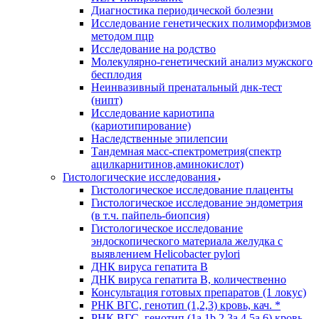
Диагностика периодической болезни
Исследование генетических полиморфизмов
методом пцр
Исследование на родство
Молекулярно-генетический анализ мужского
бесплодия
Неинвазивный пренатальный днк-тест
(нипт)
Исследование кариотипа
(кариотипирование)
Наследственные эпилепсии
Тандемная масс-спектрометрия(спектр
ацилкарнитинов,аминокислот)
Гистологические исследования
Гистологическое исследование плаценты
Гистологическое исследование эндометрия
(в т.ч. пайпель-биопсия)
Гистологическое исследование
эндоскопического материала желудка с
выявлением Helicobacter pylori
ДНК вируса гепатита B
ДНК вируса гепатита B, количественно
Консультация готовых препаратов (1 локус)
РНК ВГC, генотип (1,2,3) кровь, кач. *
РНК ВГC, генотип (1a,1b,2,3a,4,5a,6) кровь,