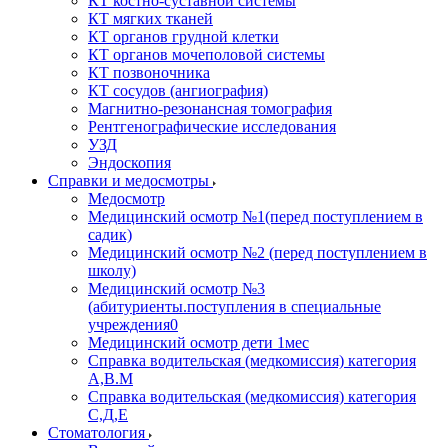
КТ костно-суставной системы
КТ мягких тканей
КТ органов грудной клетки
КТ органов мочеполовой системы
КТ позвоночника
КТ сосудов (ангиография)
Магнитно-резонансная томография
Рентгенографические исследования
УЗД
Эндоскопия
Справки и медосмотры
Медосмотр
Медицинский осмотр №1(перед поступлением в
садик)
Медицинский осмотр №2 (перед поступлением в
школу)
Медицинский осмотр №3
(абитуриенты.поступления в специальные
учреждения0
Медицинский осмотр дети 1мес
Справка водительская (медкомиссия) категория
А,В.М
Справка водительская (медкомиссия) категория
С,Д,Е
Стоматология