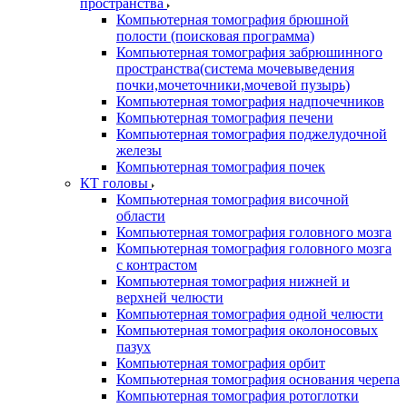
пространства
Компьютерная томография брюшной
полости (поисковая программа)
Компьютерная томография забрюшинного
пространства(система мочевыведения
почки,мочеточники,мочевой пузырь)
Компьютерная томография надпочечников
Компьютерная томография печени
Компьютерная томография поджелудочной
железы
Компьютерная томография почек
КТ головы
Компьютерная томография височной
области
Компьютерная томография головного мозга
Компьютерная томография головного мозга
с контрастом
Компьютерная томография нижней и
верхней челюсти
Компьютерная томография одной челюсти
Компьютерная томография околоносовых
пазух
Компьютерная томография орбит
Компьютерная томография основания черепа
Компьютерная томография ротоглотки