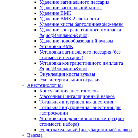
Удаление вагинального пессария
Удаление вагинальной кисты
Удаление ВМК
Удаление ВМК 2 сложности
Удаление кисты бартолиниевой железы
Удаление контрацептивного импланта
&quot;Импланон&quot;
Удаление новообразований вульвы
Установка ВМК
Установка вагинального пессария (без
стоимости пессария)
Установка контрацептивного импланта
&quot;Импланон&quot;
Энуклеация кисты вульвы
Эхогистеросальпингография
Анестезиология
Консультация анестезиолога
Массочный ингаляционный наркоз
Тотальная внутривенная анестезия
Тотальная внутривенная анестезия для
гастроскопии
Установка подключичного катетера (без
стоимости набора)
Эндотрахеальный (интубационный) наркоз
Выезда