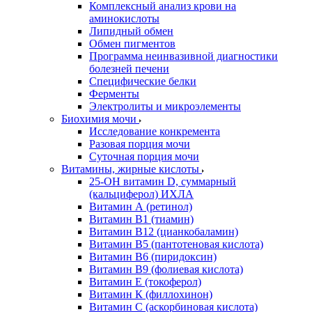
Комплексный анализ крови на
аминокислоты
Липидный обмен
Обмен пигментов
Программа неинвазивной диагностики
болезней печени
Специфические белки
Ферменты
Электролиты и микроэлементы
Биохимия мочи
Исследование конкремента
Разовая порция мочи
Суточная порция мочи
Витамины, жирные кислоты
25-OH витамин D, суммарный
(кальциферол) ИХЛА
Витамин А (ретинол)
Витамин В1 (тиамин)
Витамин В12 (цианкобаламин)
Витамин В5 (пантотеновая кислота)
Витамин В6 (пиридоксин)
Витамин В9 (фолиевая кислота)
Витамин Е (токоферол)
Витамин К (филлохинон)
Витамин С (аскорбиновая кислота)