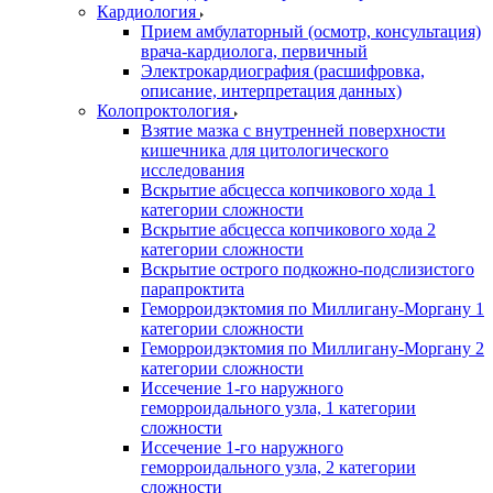
Кардиология
Прием амбулаторный (осмотр, консультация)
врача-кардиолога, первичный
Электрокардиография (расшифровка,
описание, интерпретация данных)
Колопроктология
Взятие мазка с внутренней поверхности
кишечника для цитологического
исследования
Вскрытие абсцесса копчикового хода 1
категории сложности
Вскрытие абсцесса копчикового хода 2
категории сложности
Вскрытие острого подкожно-подслизистого
парапроктита
Геморроидэктомия по Миллигану-Моргану 1
категории сложности
Геморроидэктомия по Миллигану-Моргану 2
категории сложности
Иссечение 1-го наружного
геморроидального узла, 1 категории
сложности
Иссечение 1-го наружного
геморроидального узла, 2 категории
сложности