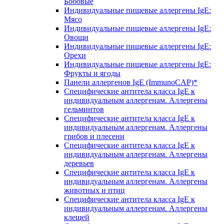
Бобовые
Индивидуальные пищевые аллергены IgE:
Мясо
Индивидуальные пищевые аллергены IgE:
Овощи
Индивидуальные пищевые аллергены IgE:
Орехи
Индивидуальные пищевые аллергены IgE:
Фрукты и ягоды
Панели аллергенов IgE (ImmunoCAP)*
Специфические антитела класса IgE к
индивидуальным аллергенам. Аллергены
гельминтов
Специфические антитела класса IgE к
индивидуальным аллергенам. Аллергены
грибов и плесени
Специфические антитела класса IgE к
индивидуальным аллергенам. Аллергены
деревьев
Специфические антитела класса IgE к
индивидуальным аллергенам. Аллергены
животных и птиц
Специфические антитела класса IgE к
индивидуальным аллергенам. Аллергены
клещей