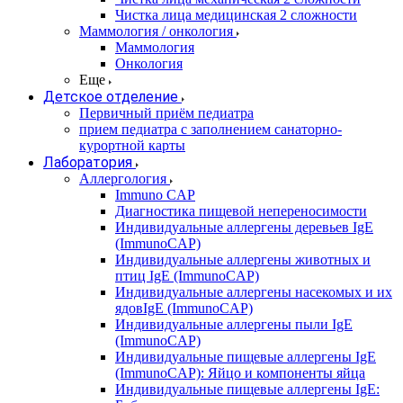
Чистка лица медицинская 2 сложности
Маммология / онкология
Маммология
Онкология
Еще
Детское отделение
Первичный приём педиатра
прием педиатра с заполнением санаторно-
курортной карты
Лаборатория
Аллергология
Immuno CAP
Диагностика пищевой непереносимости
Индивидуальные аллергены деревьев IgE
(ImmunoCAP)
Индивидуальные аллергены животных и
птиц IgE (ImmunoCAP)
Индивидуальные аллергены насекомых и их
ядовIgE (ImmunoCAP)
Индивидуальные аллергены пыли IgE
(ImmunoCAP)
Индивидуальные пищевые аллергены IgE
(ImmunoCAP): Яйцо и компоненты яйца
Индивидуальные пищевые аллергены IgE: