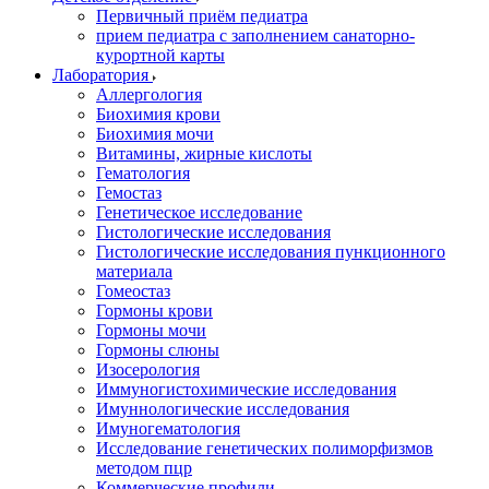
Первичный приём педиатра
прием педиатра с заполнением санаторно-
курортной карты
Лаборатория
Аллергология
Биохимия крови
Биохимия мочи
Витамины, жирные кислоты
Гематология
Гемостаз
Генетическое исследование
Гистологические исследования
Гистологические исследования пункционного
материала
Гомеостаз
Гормоны крови
Гормоны мочи
Гормоны слюны
Изосерология
Иммуногистохимические исследования
Имуннологические исследования
Имуногематология
Исследование генетических полиморфизмов
методом пцр
Коммерческие профили