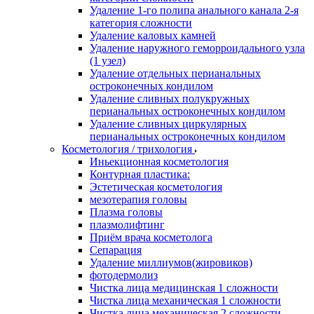
Удаление 1-го полипа анального канала 2-я
категория сложности
Удаление каловых камней
Удаление наружного геморроидального узла
(1 узел)
Удаление отдельных перианальных
остроконечных кондилом
Удаление сливных полукружных
перианальных остроконечных кондилом
Удаление сливных циркулярных
перианальных остроконечных кондилом
Косметология / трихология
Иньекционная косметология
Контурная пластика:
Эстетическая косметология
мезотерапия головы
Плазма головы
плазмолифтинг
Приём врача косметолога
Сепарация
Удаление миллиумов(жировиков)
фотодермолиз
Чистка лица медицинская 1 сложности
Чистка лица механическая 1 сложности
Чистка лица механическая 2 сложности