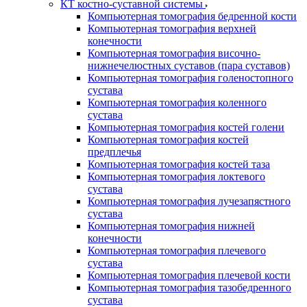
КТ костно-суставной системы
Компьютерная томография бедренной кости
Компьютерная томография верхней
конечности
Компьютерная томография височно-
нижнечелюстных суставов (пара суставов)
Компьютерная томография голеностопного
сустава
Компьютерная томография коленного
сустава
Компьютерная томография костей голени
Компьютерная томография костей
предплечья
Компьютерная томография костей таза
Компьютерная томография локтевого
сустава
Компьютерная томография лучезапястного
сустава
Компьютерная томография нижней
конечности
Компьютерная томография плечевого
сустава
Компьютерная томография плечевой кости
Компьютерная томография тазобедренного
сустава