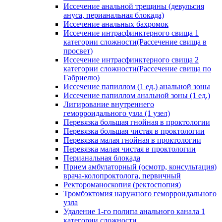
Иссечение анальной трещины (девульсия
ануса, перианальная блокада)
Иссечение анальных бахромок
Иссечение интрасфинктерного свища 1
категории сложности(Рассечение свища в
просвет)
Иссечение интрасфинктерного свища 2
категории сложности(Рассечение свища по
Габриелю)
Иссечение папиллом (1 ед.) анальной зоны
Иссечение папиллом анальной зоны (1 ед.)
Лигирование внутреннего
геморроидального узла (1 узел)
Перевязка большая гнойная в проктологии
Перевязка большая чистая в проктологии
Перевязка малая гнойная в проктологии
Перевязка малая чистая в проктологии
Перианальная блокада
Прием амбулаторный (осмотр, консультация)
врача-колопроктолога, первичный
Ректороманоскопия (ректоспопия)
Тромбэктомия наружного геморроидального
узла
Удаление 1-го полипа анального канала 1
категории сложности