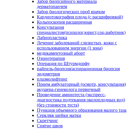
Забор биопсийного материала
дерматопанчем
Забор биологических проб врачом
Кардиотокография плода (с расшифровкой)
Кольпоскопия расширенная
Консультация
специалистов(психолог,юрист,соц.работник)
Лабиопластика
Лечение заболеваний слизистых, кожи с
использованием энергии (1 зона)
медикаментозный аборт
Озонотерапия
Операция по Штурмдорфу
пайпель-биопсия/аспирационная биопсия
эндометрия
плазмолифтинг
Прием амбулаторный (осмотр, консультация)
акушера-гинеколога первичный
Проведение амниотеста (экспресс-
диагностика подтекания околоплодных вод)
(без стоимости теста)
Пункция объемного образования малого таза
Серкляж шейки матки
Скретчинг
Снятие швов