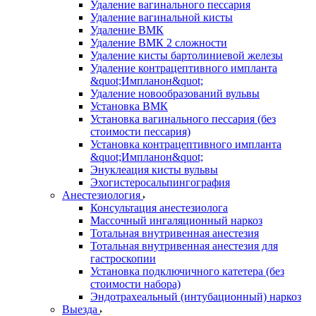
Удаление вагинального пессария
Удаление вагинальной кисты
Удаление ВМК
Удаление ВМК 2 сложности
Удаление кисты бартолиниевой железы
Удаление контрацептивного импланта
&quot;Импланон&quot;
Удаление новообразований вульвы
Установка ВМК
Установка вагинального пессария (без
стоимости пессария)
Установка контрацептивного импланта
&quot;Импланон&quot;
Энуклеация кисты вульвы
Эхогистеросальпингография
Анестезиология
Консультация анестезиолога
Массочный ингаляционный наркоз
Тотальная внутривенная анестезия
Тотальная внутривенная анестезия для
гастроскопии
Установка подключичного катетера (без
стоимости набора)
Эндотрахеальный (интубационный) наркоз
Выезда