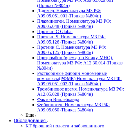
Номенклатура МЗ РФ: A09.05.029.001
(Приказ №804н)
Д-димер. Номенклатура МЗ РФ:
A09.05.051.001 (Приказ №804н)
Плазминоген. Номенклатура МЗ РФ:
A09.05.048 (Приказ №804н)
Протеин C Global
Протеин S. Номенклатура МЗ РФ:
A09.05.126 (Приказ №804н)
Протеин С. Номенклатура МЗ РФ:
A09.05.125 (Приказ №804н)
Протромбин (время, по Квику, МНО).
Номенклатура МЗ РФ: A12.30.014 (Приказ
№804н)
Растворимые фибрин-мономерные
комплексы(РФМК) Номенклатура МЗ РФ:
A09.05.051.002 (Приказ №804н)
Тромбиновое время. Номенклатура МЗ РФ:
A12.05.028 (Приказ №804н)
Фактор Виллебранда
Фибриноген. Номенклатура МЗ РФ:
A09.05.050 (Приказ №804н)
Еще
Обследования
КТ брюшной полости и забрюшинного