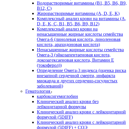
Водорастворимые витамины (B1, B5, B6, В9,
В12, С)
Жирорастворимые витамины (A, D, E, K)
Комплексный анализ крови на витамины (A,
D, E, K, C, B1, B5, B6, В9, B12)
Комплексный анализ крови на
ненасыщенные жирные кислоты семейства
Омега-6 (линолевая кислота, линоленовая
кислота, арахидоновая кислота)
Ненасыщенные жирные кислоты семейства
Омега-3 (эйкозапентаеновая кислота,
докозагексаеновая кислота, Витамин E
(токоферол))
Определение Омега-3 индекса (оценка риска
внезапной сердечной смерти, инфаркта
миокарда и других сердечно-сосудистых
заболеваний)
Гематология
карбоксигемоглобин
Клинический анализ крови без
лейкоцитарной формулы
Клинический анализ крови с лейкоцитарной
формулой (5DIFF)
Клинический анализ крови с лейкоцитарной
формулой (5DIFF) + СОЭ