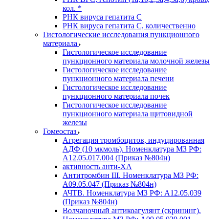
кол. *
РНК вируса гепатита C
РНК вируса гепатита C, количественно
Гистологические исследования пункционного
материала
Гистологическое исследование
пункционного материала молочной железы
Гистологическое исследование
пункционного материала печени
Гистологическое исследование
пункционного материала почек
Гистологическое исследование
пункционного материала щитовидной
железы
Гомеостаз
Агрегация тромбоцитов, индуцированная
АДФ (10 мкмоль). Номенклатура МЗ РФ:
A12.05.017.004 (Приказ №804н)
активность анти-ХА
Антитромбин III. Номенклатура МЗ РФ:
A09.05.047 (Приказ №804н)
АЧТВ. Номенклатура МЗ РФ: A12.05.039
(Приказ №804н)
Волчаночный антикоагулянт (скрининг).