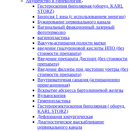
Акушерство и гинекология
Гистероскопия биполярная (оборуд. KARL
STORZ)
Биопсия 1 зона (с использованием энергии)
Бужирование цервикального канала
Вагинальный фракционный лазерный
фототермолиз
вагинопластика
Вакуум-аспирация полости матки
введение гиалуроновой кислоты НПО (без
стоимости препарата)
Введение препарата Диспорт (без стоимости
препарата)
Введение филлера при дистопии уретры (без
стоимости препарата)
Внутриматочная санация (аспирационно
ирригационная)
Вскрытие абсцесса бартолиниевой железы
Вульвоскопия
Гименопластика
Гистерорезектоскопия биполярная ( оборуд.
KARL STORZ)
Дефлорация хирургическая
Диагностическое выскабливание
цервикального канала