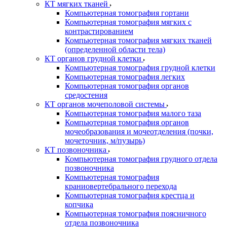
КТ мягких тканей
Компьютерная томография гортани
Компьютерная томография мягких с
контрастированием
Компьютерная томография мягких тканей
(определенной области тела)
КТ органов грудной клетки
Компьютерная томография грудной клетки
Компьютерная томография легких
Компьютерная томография органов
средостения
КТ органов мочеполовой системы
Компьютерная томография малого таза
Компьютерная томография органов
мочеобразования и мочеотделения (почки,
мочеточник, м/пузырь)
КТ позвоночника
Компьютерная томография грудного отдела
позвоночника
Компьютерная томография
краниовертебрального перехода
Компьютерная томография крестца и
копчика
Компьютерная томография поясничного
отдела позвоночника