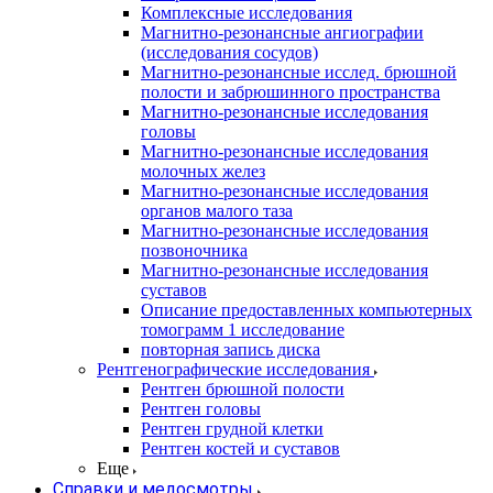
Комплексные исследования
Магнитно-резонансные ангиографии
(исследования сосудов)
Магнитно-резонансные исслед. брюшной
полости и забрюшинного пространства
Магнитно-резонансные исследования
головы
Магнитно-резонансные исследования
молочных желез
Магнитно-резонансные исследования
органов малого таза
Магнитно-резонансные исследования
позвоночника
Магнитно-резонансные исследования
суставов
Описание предоставленных компьютерных
томограмм 1 исследование
повторная запись диска
Рентгенографические исследования
Рентген брюшной полости
Рентген головы
Рентген грудной клетки
Рентген костей и суставов
Еще
Справки и медосмотры