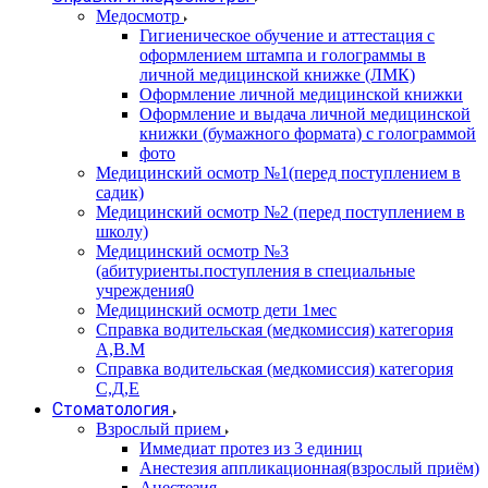
Медосмотр
Гигиеническое обучение и аттестация с
оформлением штампа и голограммы в
личной медицинской книжке (ЛМК)
Оформление личной медицинской книжки
Оформление и выдача личной медицинской
книжки (бумажного формата) с голограммой
фото
Медицинский осмотр №1(перед поступлением в
садик)
Медицинский осмотр №2 (перед поступлением в
школу)
Медицинский осмотр №3
(абитуриенты.поступления в специальные
учреждения0
Медицинский осмотр дети 1мес
Справка водительская (медкомиссия) категория
А,В.М
Справка водительская (медкомиссия) категория
С,Д,Е
Стоматология
Взрослый прием
Иммедиат протез из 3 единиц
Анестезия аппликационная(взрослый приём)
Анестезия