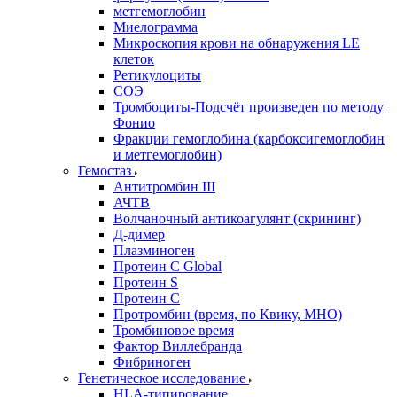
метгемоглобин
Миелограмма
Микроскопия крови на обнаружения LE
клеток
Ретикулоциты
СОЭ
Тромбоциты-Подсчёт произведен по методу
Фонио
Фракции гемоглобина (карбоксигемоглобин
и метгемоглобин)
Гемостаз
Антитромбин III
АЧТВ
Волчаночный антикоагулянт (скрининг)
Д-димер
Плазминоген
Протеин C Global
Протеин S
Протеин С
Протромбин (время, по Квику, МНО)
Тромбиновое время
Фактор Виллебранда
Фибриноген
Генетическое исследование
HLA-типирование