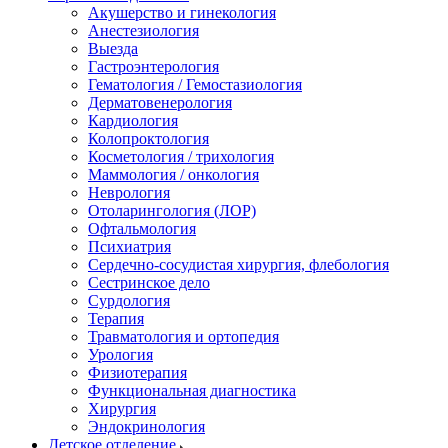
Акушерство и гинекология
Анестезиология
Выезда
Гастроэнтерология
Гематология / Гемостазиология
Дерматовенерология
Кардиология
Колопроктология
Косметология / трихология
Маммология / онкология
Неврология
Отоларингология (ЛОР)
Офтальмология
Психиатрия
Сердечно-сосудистая хирургия, флебология
Сестринское дело
Сурдология
Терапия
Травматология и ортопедия
Урология
Физиотерапия
Функциональная диагностика
Хирургия
Эндокринология
Детское отделение