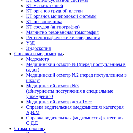
КТ костно-суставной системы
КТ мягких тканей
КТ органов грудной клетки
КТ органов мочеполовой системы
КТ позвоночника
КТ сосудов (ангиография)
Магнитно-резонансная томография
Рентгенографические исследования
УЗД
Эндоскопия
Справки и медосмотры
Медосмотр
Медицинский осмотр №1(перед поступлением в
садик)
Медицинский осмотр №2 (перед поступлением в
школу)
Медицинский осмотр №3
(абитуриенты.поступления в специальные
учреждения0
Медицинский осмотр дети 1мес
Справка водительская (медкомиссия) категория
А,В.М
Справка водительская (медкомиссия) категория
С,Д,Е
Стоматология