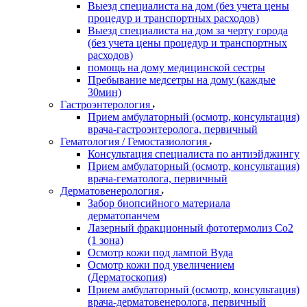
Выезд специалиста на дом (без учета цены
процедур и транспортных расходов)
Выезд специалиста на дом за черту города
(без учета цены процедур и транспортных
расходов)
помощь на дому медицинской сестры
Пребывание медсетры на дому (каждые
30мин)
Гастроэнтерология
Прием амбулаторный (осмотр, консультация)
врача-гастроэнтеролога, первичный
Гематология / Гемостазиология
Консультация специалиста по антиэйджингу
Прием амбулаторный (осмотр, консультация)
врача-гематолога, первичный
Дерматовенерология
Забор биопсийного материала
дерматопанчем
Лазерный фракционный фототермолиз Со2
(1 зона)
Осмотр кожи под лампой Вуда
Осмотр кожи под увеличением
(Дерматоскопия)
Прием амбулаторный (осмотр, консультация)
врача-дерматовенеролога, первичный