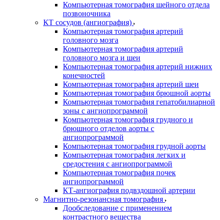
Компьютерная томография шейного отдела
позвоночника
КТ сосудов (ангиография)
Компьютерная томография артерий
головного мозга
Компьютерная томография артерий
головного мозга и шеи
Компьютерная томография артерий нижних
конечностей
Компьютерная томография артерий шеи
Компьютерная томография брюшной аорты
Компьютерная томография гепатобилиарной
зоны с ангиопрограммой
Компьютерная томография грудного и
брюшного отделов аорты с
ангиопрограммой
Компьютерная томография грудной аорты
Компьютерная томография легких и
средостения с ангиопрограммой
Компьютерная томография почек
ангиопрограммой
КТ-ангиография подвздошной артерии
Магнитно-резонансная томография
Дообследование с применением
контрастного вещества