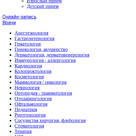
Взрослый прием
Детский прием
Онлайн-запись
Врачи
Анестезиология
Гастроэнтерология
Гематология
Гинекология, акушерство
Дерматология, дерматовенерология
Иммунология - аллергология
Кардиология
Колопроктология
Косметология
Маммология / онкология
Неврология
Ортопедия - травматология
Отоларингология
Офтальмология
Педиатрия
Рентгенология
Сосудистая хирургия, флебология
Стоматология
Терапия