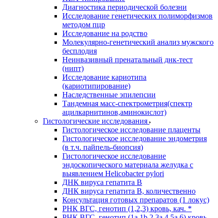
Диагностика периодической болезни
Исследование генетических полиморфизмов
методом пцр
Исследование на родство
Молекулярно-генетический анализ мужского
бесплодия
Неинвазивный пренатальный днк-тест
(нипт)
Исследование кариотипа
(кариотипирование)
Наследственные эпилепсии
Тандемная масс-спектрометрия(спектр
ацилкарнитинов,аминокислот)
Гистологические исследования
Гистологическое исследование плаценты
Гистологическое исследование эндометрия
(в т.ч. пайпель-биопсия)
Гистологическое исследование
эндоскопического материала желудка с
выявлением Helicobacter pylori
ДНК вируса гепатита B
ДНК вируса гепатита B, количественно
Консультация готовых препаратов (1 локус)
РНК ВГC, генотип (1,2,3) кровь, кач. *
РНК ВГC, генотип (1a,1b,2,3a,4,5a,6) кровь,