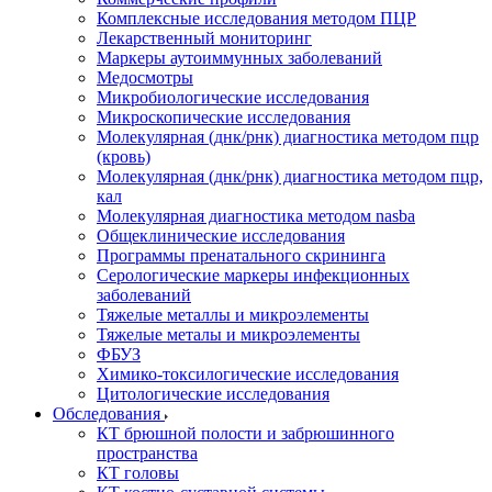
Комплексные исследования методом ПЦР
Лекарственный мониторинг
Маркеры аутоиммунных заболеваний
Медосмотры
Микробиологические исследования
Микроскопические исследования
Молекулярная (днк/рнк) диагностика методом пцр
(кровь)
Молекулярная (днк/рнк) диагностика методом пцр,
кал
Молекулярная диагностика методом nasba
Общеклинические исследования
Программы пренатального скрининга
Серологические маркеры инфекционных
заболеваний
Тяжелые металлы и микроэлементы
Тяжелые металы и микроэлементы
ФБУЗ
Химико-токсилогические исследования
Цитологические исследования
Обследования
КТ брюшной полости и забрюшинного
пространства
КТ головы