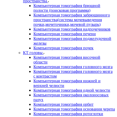
пространства
Компьютерная томография брюшной
полости (поисковая программа)
Компьютерная томография забрюшинного
пространства(система мочевыведения
почки,мочеточники,мочевой пузырь)
Компьютерная томография надпочечников
Компьютерная томография печени
Компьютерная томография поджелудочной
железы
Компьютерная томография почек
КТ головы
Компьютерная томография височной
области
Компьютерная томография головного мозга
Компьютерная томография головного мозга
с контрастом
Компьютерная томография нижней и
верхней челюсти
Компьютерная томография одной челюсти
Компьютерная томография околоносовых
пазух
Компьютерная томография орбит
Компьютерная томография основания черепа
Компьютерная томография ротоглотки