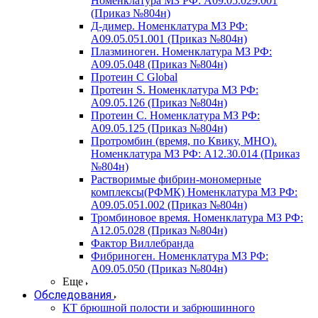
Номенклатура МЗ РФ: A09.05.029.001
(Приказ №804н)
Д-димер. Номенклатура МЗ РФ:
A09.05.051.001 (Приказ №804н)
Плазминоген. Номенклатура МЗ РФ:
A09.05.048 (Приказ №804н)
Протеин C Global
Протеин S. Номенклатура МЗ РФ:
A09.05.126 (Приказ №804н)
Протеин С. Номенклатура МЗ РФ:
A09.05.125 (Приказ №804н)
Протромбин (время, по Квику, МНО).
Номенклатура МЗ РФ: A12.30.014 (Приказ
№804н)
Растворимые фибрин-мономерные
комплексы(РФМК) Номенклатура МЗ РФ:
A09.05.051.002 (Приказ №804н)
Тромбиновое время. Номенклатура МЗ РФ:
A12.05.028 (Приказ №804н)
Фактор Виллебранда
Фибриноген. Номенклатура МЗ РФ:
A09.05.050 (Приказ №804н)
Еще
Обследования
КТ брюшной полости и забрюшинного