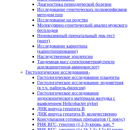
Диагностика периодической болезни
Исследование генетических полиморфизмов
методом пцр
Исследование на родство
Молекулярно-генетический анализ мужского
бесплодия
Неинвазивный пренатальный днк-тест
(нипт)
Исследование кариотипа
(кариотипирование)
Наследственные эпилепсии
Тандемная масс-спектрометрия(спектр
ацилкарнитинов,аминокислот)
Гистологические исследования
Гистологическое исследование плаценты
Гистологическое исследование эндометрия
(в т.ч. пайпель-биопсия)
Гистологическое исследование
эндоскопического материала желудка с
выявлением Helicobacter pylori
ДНК вируса гепатита B
ДНК вируса гепатита B, количественно
Консультация готовых препаратов (1 локус)
РНК ВГC, генотип (1,2,3) кровь, кач. *
РНК ВГC, генотип (1a,1b,2,3a,4,5a,6) кровь,