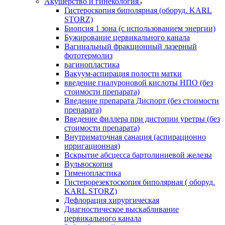
Акушерство и гинекология
Гистероскопия биполярная (оборуд. KARL
STORZ)
Биопсия 1 зона (с использованием энергии)
Бужирование цервикального канала
Вагинальный фракционный лазерный
фототермолиз
вагинопластика
Вакуум-аспирация полости матки
введение гиалуроновой кислоты НПО (без
стоимости препарата)
Введение препарата Диспорт (без стоимости
препарата)
Введение филлера при дистопии уретры (без
стоимости препарата)
Внутриматочная санация (аспирационно
ирригационная)
Вскрытие абсцесса бартолиниевой железы
Вульвоскопия
Гименопластика
Гистерорезектоскопия биполярная ( оборуд.
KARL STORZ)
Дефлорация хирургическая
Диагностическое выскабливание
цервикального канала