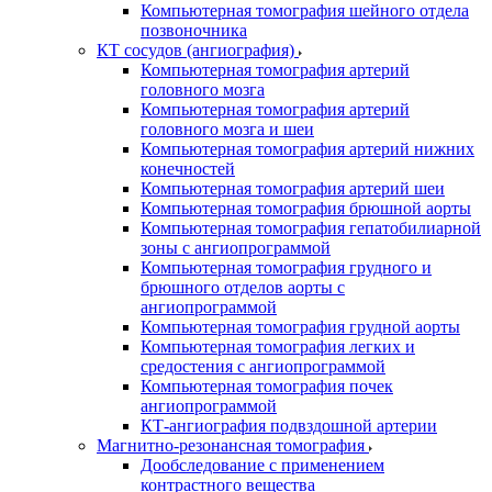
Компьютерная томография шейного отдела
позвоночника
КТ сосудов (ангиография)
Компьютерная томография артерий
головного мозга
Компьютерная томография артерий
головного мозга и шеи
Компьютерная томография артерий нижних
конечностей
Компьютерная томография артерий шеи
Компьютерная томография брюшной аорты
Компьютерная томография гепатобилиарной
зоны с ангиопрограммой
Компьютерная томография грудного и
брюшного отделов аорты с
ангиопрограммой
Компьютерная томография грудной аорты
Компьютерная томография легких и
средостения с ангиопрограммой
Компьютерная томография почек
ангиопрограммой
КТ-ангиография подвздошной артерии
Магнитно-резонансная томография
Дообследование с применением
контрастного вещества