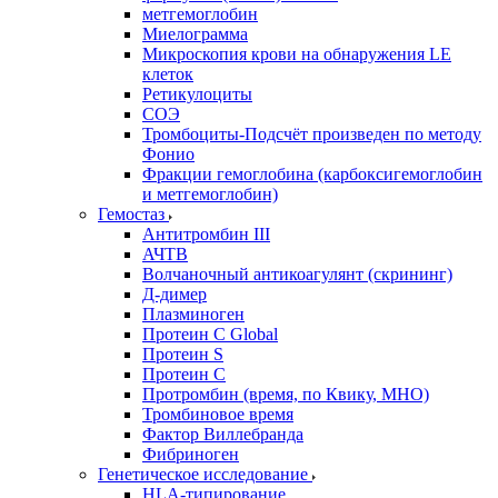
метгемоглобин
Миелограмма
Микроскопия крови на обнаружения LE
клеток
Ретикулоциты
СОЭ
Тромбоциты-Подсчёт произведен по методу
Фонио
Фракции гемоглобина (карбоксигемоглобин
и метгемоглобин)
Гемостаз
Антитромбин III
АЧТВ
Волчаночный антикоагулянт (скрининг)
Д-димер
Плазминоген
Протеин C Global
Протеин S
Протеин С
Протромбин (время, по Квику, МНО)
Тромбиновое время
Фактор Виллебранда
Фибриноген
Генетическое исследование
HLA-типирование