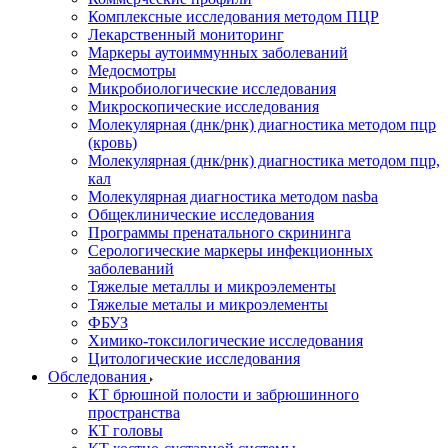
Комплексные исследования методом ПЦР
Лекарственный мониторинг
Маркеры аутоиммунных заболеваний
Медосмотры
Микробиологические исследования
Микроскопические исследования
Молекулярная (днк/рнк) диагностика методом пцр
(кровь)
Молекулярная (днк/рнк) диагностика методом пцр,
кал
Молекулярная диагностика методом nasba
Общеклинические исследования
Программы пренатального скрининга
Серологические маркеры инфекционных
заболеваний
Тяжелые металлы и микроэлементы
Тяжелые металы и микроэлементы
ФБУЗ
Химико-токсилогические исследования
Цитологические исследования
Обследования
КТ брюшной полости и забрюшинного
пространства
КТ головы