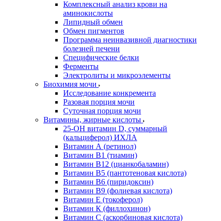
Комплексный анализ крови на
аминокислоты
Липидный обмен
Обмен пигментов
Программа неинвазивной диагностики
болезней печени
Специфические белки
Ферменты
Электролиты и микроэлементы
Биохимия мочи
Исследование конкремента
Разовая порция мочи
Суточная порция мочи
Витамины, жирные кислоты
25-OH витамин D, суммарный
(кальциферол) ИХЛА
Витамин А (ретинол)
Витамин В1 (тиамин)
Витамин В12 (цианкобаламин)
Витамин В5 (пантотеновая кислота)
Витамин В6 (пиридоксин)
Витамин В9 (фолиевая кислота)
Витамин Е (токоферол)
Витамин К (филлохинон)
Витамин С (аскорбиновая кислота)