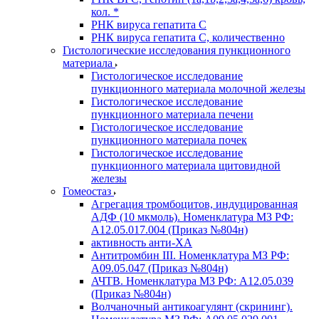
кол. *
РНК вируса гепатита C
РНК вируса гепатита C, количественно
Гистологические исследования пункционного
материала
Гистологическое исследование
пункционного материала молочной железы
Гистологическое исследование
пункционного материала печени
Гистологическое исследование
пункционного материала почек
Гистологическое исследование
пункционного материала щитовидной
железы
Гомеостаз
Агрегация тромбоцитов, индуцированная
АДФ (10 мкмоль). Номенклатура МЗ РФ:
A12.05.017.004 (Приказ №804н)
активность анти-ХА
Антитромбин III. Номенклатура МЗ РФ:
A09.05.047 (Приказ №804н)
АЧТВ. Номенклатура МЗ РФ: A12.05.039
(Приказ №804н)
Волчаночный антикоагулянт (скрининг).