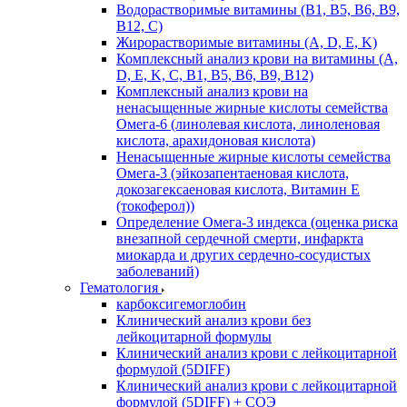
Водорастворимые витамины (B1, B5, B6, В9,
В12, С)
Жирорастворимые витамины (A, D, E, K)
Комплексный анализ крови на витамины (A,
D, E, K, C, B1, B5, B6, В9, B12)
Комплексный анализ крови на
ненасыщенные жирные кислоты семейства
Омега-6 (линолевая кислота, линоленовая
кислота, арахидоновая кислота)
Ненасыщенные жирные кислоты семейства
Омега-3 (эйкозапентаеновая кислота,
докозагексаеновая кислота, Витамин E
(токоферол))
Определение Омега-3 индекса (оценка риска
внезапной сердечной смерти, инфаркта
миокарда и других сердечно-сосудистых
заболеваний)
Гематология
карбоксигемоглобин
Клинический анализ крови без
лейкоцитарной формулы
Клинический анализ крови с лейкоцитарной
формулой (5DIFF)
Клинический анализ крови с лейкоцитарной
формулой (5DIFF) + СОЭ