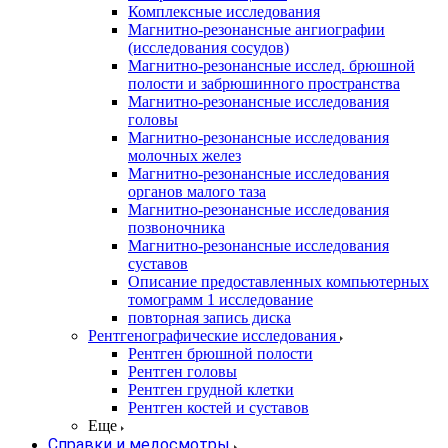
Комплексные исследования
Магнитно-резонансные ангиографии
(исследования сосудов)
Магнитно-резонансные исслед. брюшной
полости и забрюшинного пространства
Магнитно-резонансные исследования
головы
Магнитно-резонансные исследования
молочных желез
Магнитно-резонансные исследования
органов малого таза
Магнитно-резонансные исследования
позвоночника
Магнитно-резонансные исследования
суставов
Описание предоставленных компьютерных
томограмм 1 исследование
повторная запись диска
Рентгенографические исследования
Рентген брюшной полости
Рентген головы
Рентген грудной клетки
Рентген костей и суставов
Еще
Справки и медосмотры