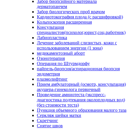
Забор биопсийного материала
дерматопанчем
Забор биологических проб врачом
Кардиотокография плода (с расшифровкой)
Кольпоскопия расширенная
Консультация
специалистов(психолог,юрист,соц.работник)
Лабиопластика
Лечение заболеваний слизистых, кожи с
использованием энергии (1 зона)
медикаментозный аборт
Озонотерапия
Операция по Штурмдорфу
пайпель-биопсия/аспирационная биопсия
эндометрия
плазмолифтинг
Прием амбулаторный (осмотр, консультация)
акушера-гинеколога первичный
Проведение амниотеста (экспресс-
диагностика подтекания околоплодных вод)
(без стоимости теста)
Пункция объемного образования малого таза
Серкляж шейки матки
Скретчинг
Снятие швов