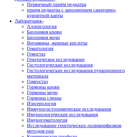
Первичный приём педиатра
прием педиатра с заполнением санаторно-
курортной карты
Лаборатория
Аллергология
Биохимия крови
Биохимия мочи
Витамины, жирные кислоты
Гематология
Гемостаз
Генетическое исследование
Гистологические исследования
Гистологические исследования пункционного
материала
Гомеостаз
Гормоны крови
Гормоны мочи
Гормоны слюны
Изосерология
Иммуногистохимические исследования
Имуннологические исследования
Имуногематология
Исследование генетических полиморфизмов
методом пцр
Коммерческие профили