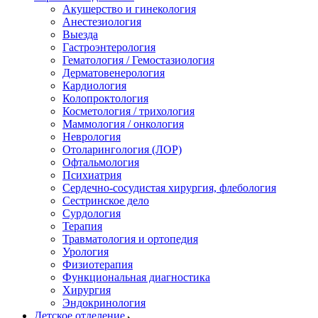
Акушерство и гинекология
Анестезиология
Выезда
Гастроэнтерология
Гематология / Гемостазиология
Дерматовенерология
Кардиология
Колопроктология
Косметология / трихология
Маммология / онкология
Неврология
Отоларингология (ЛОР)
Офтальмология
Психиатрия
Сердечно-сосудистая хирургия, флебология
Сестринское дело
Сурдология
Терапия
Травматология и ортопедия
Урология
Физиотерапия
Функциональная диагностика
Хирургия
Эндокринология
Детское отделение