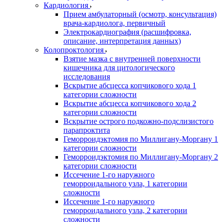
Кардиология
Прием амбулаторный (осмотр, консультация)
врача-кардиолога, первичный
Электрокардиография (расшифровка,
описание, интерпретация данных)
Колопроктология
Взятие мазка с внутренней поверхности
кишечника для цитологического
исследования
Вскрытие абсцесса копчикового хода 1
категории сложности
Вскрытие абсцесса копчикового хода 2
категории сложности
Вскрытие острого подкожно-подслизистого
парапроктита
Геморроидэктомия по Миллигану-Моргану 1
категории сложности
Геморроидэктомия по Миллигану-Моргану 2
категории сложности
Иссечение 1-го наружного
геморроидального узла, 1 категории
сложности
Иссечение 1-го наружного
геморроидального узла, 2 категории
сложности