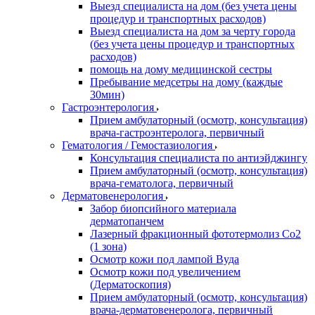
Выезд специалиста на дом (без учета цены
процедур и транспортных расходов)
Выезд специалиста на дом за черту города
(без учета цены процедур и транспортных
расходов)
помощь на дому медицинской сестры
Пребывание медсетры на дому (каждые
30мин)
Гастроэнтерология
Прием амбулаторный (осмотр, консультация)
врача-гастроэнтеролога, первичный
Гематология / Гемостазиология
Консультация специалиста по антиэйджингу
Прием амбулаторный (осмотр, консультация)
врача-гематолога, первичный
Дерматовенерология
Забор биопсийного материала
дерматопанчем
Лазерный фракционный фототермолиз Со2
(1 зона)
Осмотр кожи под лампой Вуда
Осмотр кожи под увеличением
(Дерматоскопия)
Прием амбулаторный (осмотр, консультация)
врача-дерматовенеролога, первичный