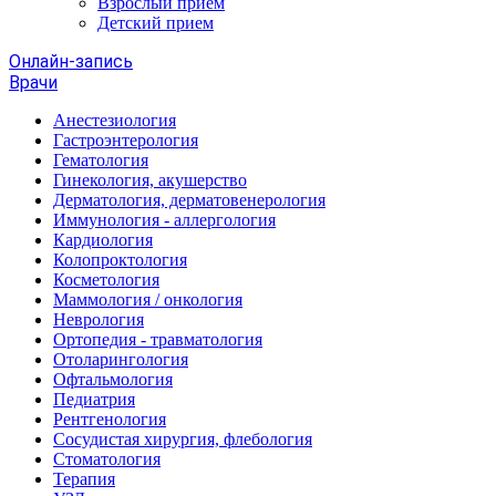
Взрослый прием
Детский прием
Онлайн-запись
Врачи
Анестезиология
Гастроэнтерология
Гематология
Гинекология, акушерство
Дерматология, дерматовенерология
Иммунология - аллергология
Кардиология
Колопроктология
Косметология
Маммология / онкология
Неврология
Ортопедия - травматология
Отоларингология
Офтальмология
Педиатрия
Рентгенология
Сосудистая хирургия, флебология
Стоматология
Терапия