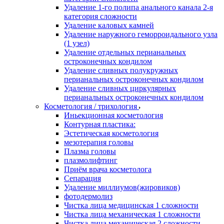
Удаление 1-го полипа анального канала 2-я
категория сложности
Удаление каловых камней
Удаление наружного геморроидального узла
(1 узел)
Удаление отдельных перианальных
остроконечных кондилом
Удаление сливных полукружных
перианальных остроконечных кондилом
Удаление сливных циркулярных
перианальных остроконечных кондилом
Косметология / трихология
Иньекционная косметология
Контурная пластика:
Эстетическая косметология
мезотерапия головы
Плазма головы
плазмолифтинг
Приём врача косметолога
Сепарация
Удаление миллиумов(жировиков)
фотодермолиз
Чистка лица медицинская 1 сложности
Чистка лица механическая 1 сложности
Чистка лица механическая 2 сложности