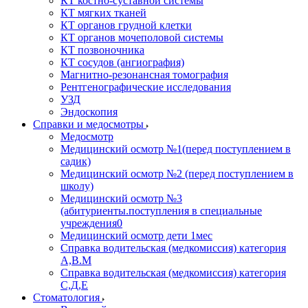
КТ костно-суставной системы
КТ мягких тканей
КТ органов грудной клетки
КТ органов мочеполовой системы
КТ позвоночника
КТ сосудов (ангиография)
Магнитно-резонансная томография
Рентгенографические исследования
УЗД
Эндоскопия
Справки и медосмотры
Медосмотр
Медицинский осмотр №1(перед поступлением в
садик)
Медицинский осмотр №2 (перед поступлением в
школу)
Медицинский осмотр №3
(абитуриенты.поступления в специальные
учреждения0
Медицинский осмотр дети 1мес
Справка водительская (медкомиссия) категория
А,В.М
Справка водительская (медкомиссия) категория
С,Д,Е
Стоматология