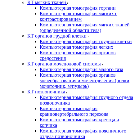
КТ мягких тканей
Компьютерная томография гортани
Компьютерная томография мягких с
контрастированием
Компьютерная томография мягких тканей
(определенной области тела)
КТ органов грудной клетки
Компьютерная томография грудной клетки
Компьютерная томография легких
Компьютерная томография органов
средостения
КТ органов мочеполовой системы
Компьютерная томография малого таза
Компьютерная томография органов
мочеобразования и мочеотделения (почки,
мочеточник, м/пузырь)
КТ позвоночника
Компьютерная томография грудного отдела
позвоночника
Компьютерная томография
краниовертебрального перехода
Компьютерная томография крестца и
копчика
Компьютерная томография поясничного
отдела позвоночника