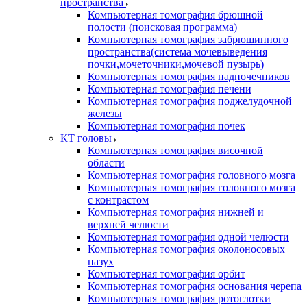
пространства
Компьютерная томография брюшной
полости (поисковая программа)
Компьютерная томография забрюшинного
пространства(система мочевыведения
почки,мочеточники,мочевой пузырь)
Компьютерная томография надпочечников
Компьютерная томография печени
Компьютерная томография поджелудочной
железы
Компьютерная томография почек
КТ головы
Компьютерная томография височной
области
Компьютерная томография головного мозга
Компьютерная томография головного мозга
с контрастом
Компьютерная томография нижней и
верхней челюсти
Компьютерная томография одной челюсти
Компьютерная томография околоносовых
пазух
Компьютерная томография орбит
Компьютерная томография основания черепа
Компьютерная томография ротоглотки