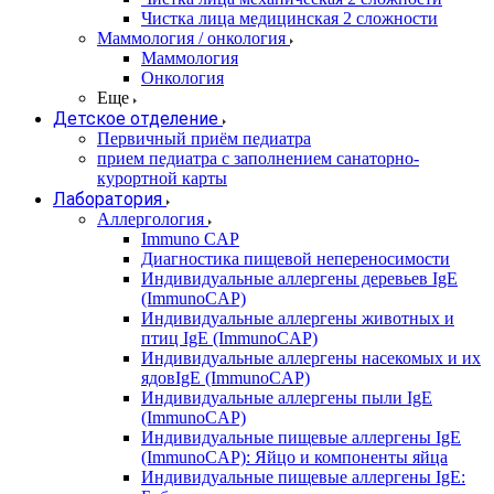
Чистка лица медицинская 2 сложности
Маммология / онкология
Маммология
Онкология
Еще
Детское отделение
Первичный приём педиатра
прием педиатра с заполнением санаторно-
курортной карты
Лаборатория
Аллергология
Immuno CAP
Диагностика пищевой непереносимости
Индивидуальные аллергены деревьев IgE
(ImmunoCAP)
Индивидуальные аллергены животных и
птиц IgE (ImmunoCAP)
Индивидуальные аллергены насекомых и их
ядовIgE (ImmunoCAP)
Индивидуальные аллергены пыли IgE
(ImmunoCAP)
Индивидуальные пищевые аллергены IgE
(ImmunoCAP): Яйцо и компоненты яйца
Индивидуальные пищевые аллергены IgE: