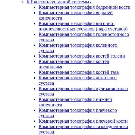
КТ костно-суставной системы
Компьютерная томография бедренной кости
Компьютерная томография верхней
конечности
Компьютерная томография височно-
нижнечелюстных суставов (пара суставов)
Компьютерная томография голеностопного
сустава
Компьютерная томография коленного
сустава
Компьютерная томография костей голени
Компьютерная томография костей
предплечья
Компьютерная томография костей таза
Компьютерная томография локтевого
сустава
Компьютерная томография лучезапястного
сустава
Компьютерная томография нижней
конечности
Компьютерная томография плечевого
сустава
Компьютерная томография плечевой кости
Компьютерная томография тазобедренного
сустава