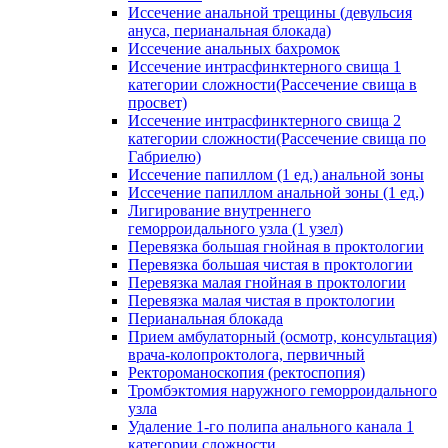
Иссечение анальной трещины (девульсия
ануса, перианальная блокада)
Иссечение анальных бахромок
Иссечение интрасфинктерного свища 1
категории сложности(Рассечение свища в
просвет)
Иссечение интрасфинктерного свища 2
категории сложности(Рассечение свища по
Габриелю)
Иссечение папиллом (1 ед.) анальной зоны
Иссечение папиллом анальной зоны (1 ед.)
Лигирование внутреннего
геморроидального узла (1 узел)
Перевязка большая гнойная в проктологии
Перевязка большая чистая в проктологии
Перевязка малая гнойная в проктологии
Перевязка малая чистая в проктологии
Перианальная блокада
Прием амбулаторный (осмотр, консультация)
врача-колопроктолога, первичный
Ректороманоскопия (ректоспопия)
Тромбэктомия наружного геморроидального
узла
Удаление 1-го полипа анального канала 1
категории сложности