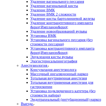
Удаление вагинального пессария
Удаление вагинальной кисты
Удаление ВМК
Удаление ВМК 2 сложности
Удаление кисты бартолиниевой железы
Удаление контрацептивного импланта
&quot;Импланон&quot;
Удаление новообразований вульвы
Установка ВМК
Установка вагинального пессария (без
стоимости пессария)
Установка контрацептивного импланта
&quot;Импланон&quot;
Энуклеация кисты вульвы
Эхогистеросальпингография
Анестезиология
Консультация анестезиолога
Массочный ингаляционный наркоз
Тотальная внутривенная анестезия
Тотальная внутривенная анестезия для
гастроскопии
Установка подключичного катетера (без
стоимости набора)
Эндотрахеальный (интубационный) наркоз
Выезда