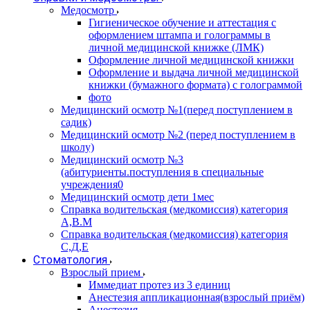
Медосмотр
Гигиеническое обучение и аттестация с
оформлением штампа и голограммы в
личной медицинской книжке (ЛМК)
Оформление личной медицинской книжки
Оформление и выдача личной медицинской
книжки (бумажного формата) с голограммой
фото
Медицинский осмотр №1(перед поступлением в
садик)
Медицинский осмотр №2 (перед поступлением в
школу)
Медицинский осмотр №3
(абитуриенты.поступления в специальные
учреждения0
Медицинский осмотр дети 1мес
Справка водительская (медкомиссия) категория
А,В.М
Справка водительская (медкомиссия) категория
С,Д,Е
Стоматология
Взрослый прием
Иммедиат протез из 3 единиц
Анестезия аппликационная(взрослый приём)
Анестезия