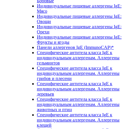
Бобовые
Индивидуальные пищевые аллергены IgE:
Мясо
Индивидуальные пищевые аллергены IgE:
Овощи
Индивидуальные пищевые аллергены IgE:
Орехи
Индивидуальные пищевые аллергены IgE:
Фрукты и ягоды
Панели аллергенов IgE (ImmunoCAP)*
Специфические антитела класса IgE к
индивидуальным аллергенам. Аллергены
гельминтов
Специфические антитела класса IgE к
индивидуальным аллергенам. Аллергены
грибов и плесени
Специфические антитела класса IgE к
индивидуальным аллергенам. Аллергены
деревьев
Специфические антитела класса IgE к
индивидуальным аллергенам. Аллергены
животных и птиц
Специфические антитела класса IgE к
индивидуальным аллергенам. Аллергены
клещей