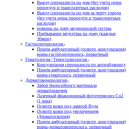
Выезд специалиста на дом (без учета цены
процедур и транспортных расходов)
Выезд специалиста на дом за черту города
(без учета цены процедур и транспортных
расходов)
помощь на дому медицинской сестры
Пребывание медсетры на дому (каждые
30мин)
Гастроэнтерология
Прием амбулаторный (осмотр, консультация)
врача-гастроэнтеролога, первичный
Гематология / Гемостазиология
Консультация специалиста по антиэйджингу
Прием амбулаторный (осмотр, консультация)
врача-гематолога, первичный
Дерматовенерология
Забор биопсийного материала
дерматопанчем
Лазерный фракционный фототермолиз Со2
(1 зона)
Осмотр кожи под лампой Вуда
Осмотр кожи под увеличением
(Дерматоскопия)
Прием амбулаторный (осмотр, консультация)
врача-дерматовенеролога, первичный