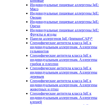
Бобовые
Индивидуальные пищевые аллергены IgE:
Мясо
Индивидуальные пищевые аллергены IgE:
Овощи
Индивидуальные пищевые аллергены IgE:
Орехи
Индивидуальные пищевые аллергены IgE:
Фрукты и ягоды
Панели аллергенов IgE (ImmunoCAP)*
Специфические антитела класса IgE к
индивидуальным аллергенам. Аллергены
гельминтов
Специфические антитела класса IgE к
индивидуальным аллергенам. Аллергены
грибов и плесени
Специфические антитела класса IgE к
индивидуальным аллергенам. Аллергены
деревьев
Специфические антитела класса IgE к
индивидуальным аллергенам. Аллергены
животных и птиц
Специфические антитела класса IgE к
индивидуальным аллергенам. Аллергены
клещей