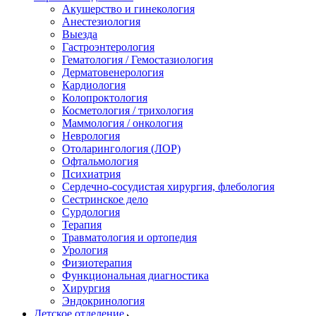
Акушерство и гинекология
Анестезиология
Выезда
Гастроэнтерология
Гематология / Гемостазиология
Дерматовенерология
Кардиология
Колопроктология
Косметология / трихология
Маммология / онкология
Неврология
Отоларингология (ЛОР)
Офтальмология
Психиатрия
Сердечно-сосудистая хирургия, флебология
Сестринское дело
Сурдология
Терапия
Травматология и ортопедия
Урология
Физиотерапия
Функциональная диагностика
Хирургия
Эндокринология
Детское отделение