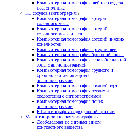
Компьютерная томография шейного отдела
позвоночника
КТ сосудов (ангиография)
Компьютерная томография артерий
головного мозга
Компьютерная томография артерий
головного мозга и шеи
Компьютерная томография артерий нижних
конечностей
Компьютерная томография артерий шеи
Компьютерная томография брюшной аорты
Компьютерная томография гепатобилиарной
зоны с ангиопрограммой
Компьютерная томография грудного и
брюшного отделов аорты с
ангиопрограммой
Компьютерная томография грудной аорты
Компьютерная томография легких и
средостения с ангиопрограммой
Компьютерная томография почек
ангиопрограммой
КТ-ангиография подвздошной артерии
Магнитно-резонансная томография
Дообследование с применением
контрастного вещества