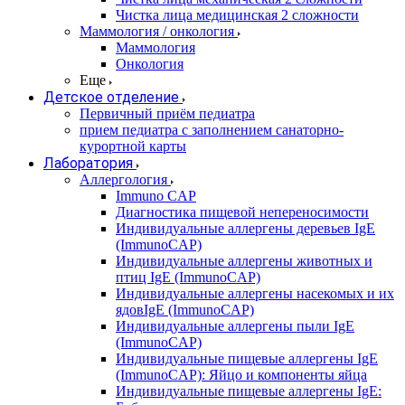
Чистка лица медицинская 2 сложности
Маммология / онкология
Маммология
Онкология
Еще
Детское отделение
Первичный приём педиатра
прием педиатра с заполнением санаторно-
курортной карты
Лаборатория
Аллергология
Immuno CAP
Диагностика пищевой непереносимости
Индивидуальные аллергены деревьев IgE
(ImmunoCAP)
Индивидуальные аллергены животных и
птиц IgE (ImmunoCAP)
Индивидуальные аллергены насекомых и их
ядовIgE (ImmunoCAP)
Индивидуальные аллергены пыли IgE
(ImmunoCAP)
Индивидуальные пищевые аллергены IgE
(ImmunoCAP): Яйцо и компоненты яйца
Индивидуальные пищевые аллергены IgE: