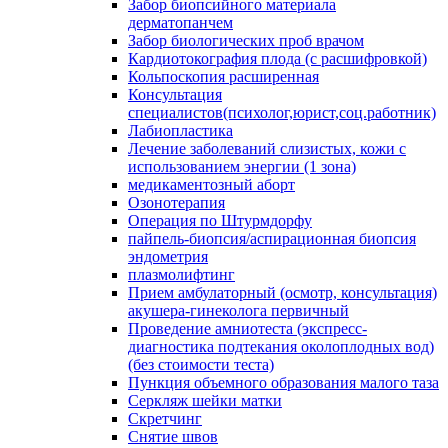
Забор биопсийного материала
дерматопанчем
Забор биологических проб врачом
Кардиотокография плода (с расшифровкой)
Кольпоскопия расширенная
Консультация
специалистов(психолог,юрист,соц.работник)
Лабиопластика
Лечение заболеваний слизистых, кожи с
использованием энергии (1 зона)
медикаментозный аборт
Озонотерапия
Операция по Штурмдорфу
пайпель-биопсия/аспирационная биопсия
эндометрия
плазмолифтинг
Прием амбулаторный (осмотр, консультация)
акушера-гинеколога первичный
Проведение амниотеста (экспресс-
диагностика подтекания околоплодных вод)
(без стоимости теста)
Пункция объемного образования малого таза
Серкляж шейки матки
Скретчинг
Снятие швов