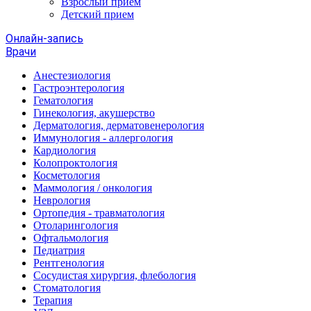
Взрослый прием
Детский прием
Онлайн-запись
Врачи
Анестезиология
Гастроэнтерология
Гематология
Гинекология, акушерство
Дерматология, дерматовенерология
Иммунология - аллергология
Кардиология
Колопроктология
Косметология
Маммология / онкология
Неврология
Ортопедия - травматология
Отоларингология
Офтальмология
Педиатрия
Рентгенология
Сосудистая хирургия, флебология
Стоматология
Терапия