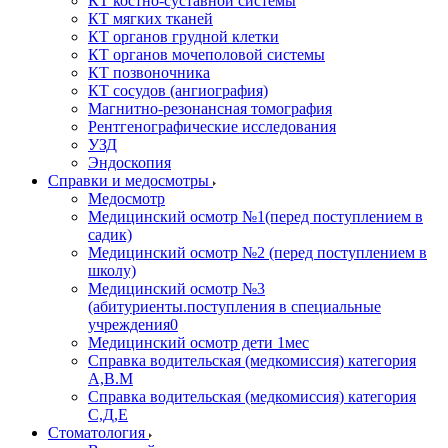
КТ костно-суставной системы
КТ мягких тканей
КТ органов грудной клетки
КТ органов мочеполовой системы
КТ позвоночника
КТ сосудов (ангиография)
Магнитно-резонансная томография
Рентгенографические исследования
УЗД
Эндоскопия
Справки и медосмотры
Медосмотр
Медицинский осмотр №1(перед поступлением в
садик)
Медицинский осмотр №2 (перед поступлением в
школу)
Медицинский осмотр №3
(абитуриенты.поступления в специальные
учреждения0
Медицинский осмотр дети 1мес
Справка водительская (медкомиссия) категория
А,В.М
Справка водительская (медкомиссия) категория
С,Д,Е
Стоматология