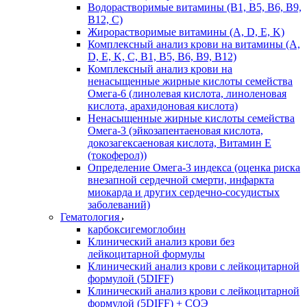
Водорастворимые витамины (B1, B5, B6, В9,
В12, С)
Жирорастворимые витамины (A, D, E, K)
Комплексный анализ крови на витамины (A,
D, E, K, C, B1, B5, B6, В9, B12)
Комплексный анализ крови на
ненасыщенные жирные кислоты семейства
Омега-6 (линолевая кислота, линоленовая
кислота, арахидоновая кислота)
Ненасыщенные жирные кислоты семейства
Омега-3 (эйкозапентаеновая кислота,
докозагексаеновая кислота, Витамин E
(токоферол))
Определение Омега-3 индекса (оценка риска
внезапной сердечной смерти, инфаркта
миокарда и других сердечно-сосудистых
заболеваний)
Гематология
карбоксигемоглобин
Клинический анализ крови без
лейкоцитарной формулы
Клинический анализ крови с лейкоцитарной
формулой (5DIFF)
Клинический анализ крови с лейкоцитарной
формулой (5DIFF) + СОЭ