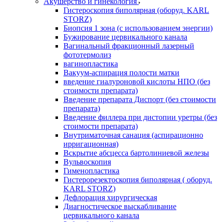
Акушерство и гинекология
Гистероскопия биполярная (оборуд. KARL
STORZ)
Биопсия 1 зона (с использованием энергии)
Бужирование цервикального канала
Вагинальный фракционный лазерный
фототермолиз
вагинопластика
Вакуум-аспирация полости матки
введение гиалуроновой кислоты НПО (без
стоимости препарата)
Введение препарата Диспорт (без стоимости
препарата)
Введение филлера при дистопии уретры (без
стоимости препарата)
Внутриматочная санация (аспирационно
ирригационная)
Вскрытие абсцесса бартолиниевой железы
Вульвоскопия
Гименопластика
Гистерорезектоскопия биполярная ( оборуд.
KARL STORZ)
Дефлорация хирургическая
Диагностическое выскабливание
цервикального канала