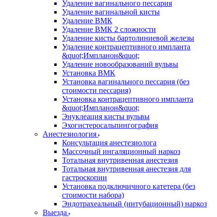
Удаление вагинального пессария
Удаление вагинальной кисты
Удаление ВМК
Удаление ВМК 2 сложности
Удаление кисты бартолиниевой железы
Удаление контрацептивного импланта
&quot;Импланон&quot;
Удаление новообразований вульвы
Установка ВМК
Установка вагинального пессария (без
стоимости пессария)
Установка контрацептивного импланта
&quot;Импланон&quot;
Энуклеация кисты вульвы
Эхогистеросальпингография
Анестезиология
Консультация анестезиолога
Массочный ингаляционный наркоз
Тотальная внутривенная анестезия
Тотальная внутривенная анестезия для
гастроскопии
Установка подключичного катетера (без
стоимости набора)
Эндотрахеальный (интубационный) наркоз
Выезда