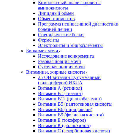
Комплексный анализ крови на
аминокислоты
Липидный обмен
Обмен пигментов
Программа неинвазивной диагностики
болезней печени
Специфические белки
Ферменты
Электролиты и микроэлементы
Биохимия мочи
Исследование конкремента
Разовая порция мочи
Суточная порция мочи
Витамины, жирные кислоты
25-OH витамин D, суммарный
(кальциферол) ИХЛА
Витамин А (ретинол)
Витамин В1 (тиамин)
Витамин В12 (цианкобаламин)
Витамин В5 (пантотеновая кислота)
Витамин В6 (пиридоксин)
Витамин В9 (фолиевая кислота)
Витамин Е (токоферол)
Витамин К (филлохинон)
Витамин С (аскорбиновая кислота)