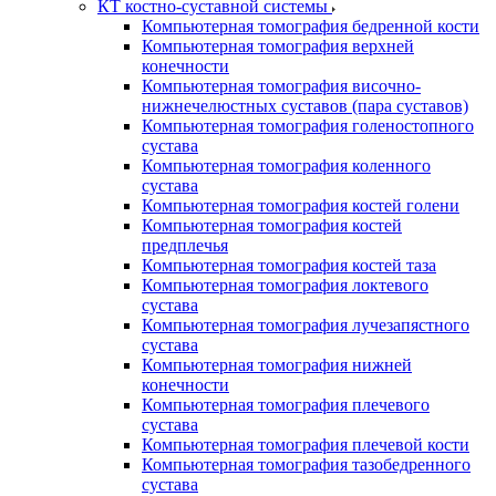
КТ костно-суставной системы
Компьютерная томография бедренной кости
Компьютерная томография верхней
конечности
Компьютерная томография височно-
нижнечелюстных суставов (пара суставов)
Компьютерная томография голеностопного
сустава
Компьютерная томография коленного
сустава
Компьютерная томография костей голени
Компьютерная томография костей
предплечья
Компьютерная томография костей таза
Компьютерная томография локтевого
сустава
Компьютерная томография лучезапястного
сустава
Компьютерная томография нижней
конечности
Компьютерная томография плечевого
сустава
Компьютерная томография плечевой кости
Компьютерная томография тазобедренного
сустава