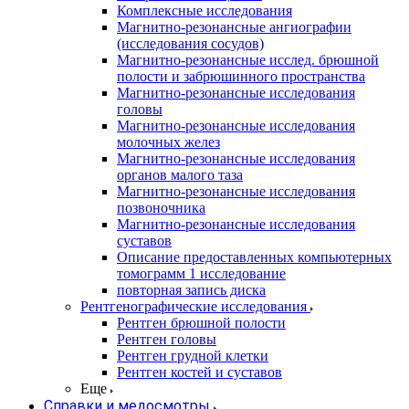
Комплексные исследования
Магнитно-резонансные ангиографии
(исследования сосудов)
Магнитно-резонансные исслед. брюшной
полости и забрюшинного пространства
Магнитно-резонансные исследования
головы
Магнитно-резонансные исследования
молочных желез
Магнитно-резонансные исследования
органов малого таза
Магнитно-резонансные исследования
позвоночника
Магнитно-резонансные исследования
суставов
Описание предоставленных компьютерных
томограмм 1 исследование
повторная запись диска
Рентгенографические исследования
Рентген брюшной полости
Рентген головы
Рентген грудной клетки
Рентген костей и суставов
Еще
Справки и медосмотры