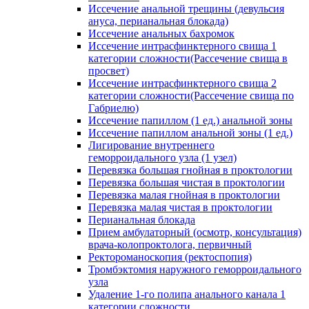
Иссечение анальной трещины (девульсия
ануса, перианальная блокада)
Иссечение анальных бахромок
Иссечение интрасфинктерного свища 1
категории сложности(Рассечение свища в
просвет)
Иссечение интрасфинктерного свища 2
категории сложности(Рассечение свища по
Габриелю)
Иссечение папиллом (1 ед.) анальной зоны
Иссечение папиллом анальной зоны (1 ед.)
Лигирование внутреннего
геморроидального узла (1 узел)
Перевязка большая гнойная в проктологии
Перевязка большая чистая в проктологии
Перевязка малая гнойная в проктологии
Перевязка малая чистая в проктологии
Перианальная блокада
Прием амбулаторный (осмотр, консультация)
врача-колопроктолога, первичный
Ректороманоскопия (ректоспопия)
Тромбэктомия наружного геморроидального
узла
Удаление 1-го полипа анального канала 1
категории сложности