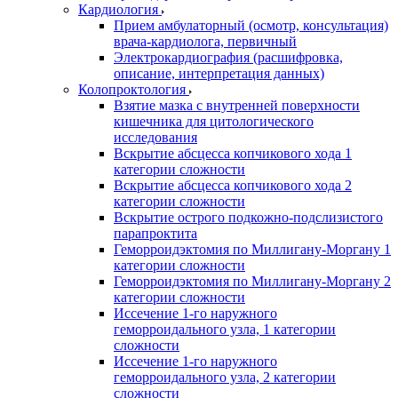
Кардиология
Прием амбулаторный (осмотр, консультация)
врача-кардиолога, первичный
Электрокардиография (расшифровка,
описание, интерпретация данных)
Колопроктология
Взятие мазка с внутренней поверхности
кишечника для цитологического
исследования
Вскрытие абсцесса копчикового хода 1
категории сложности
Вскрытие абсцесса копчикового хода 2
категории сложности
Вскрытие острого подкожно-подслизистого
парапроктита
Геморроидэктомия по Миллигану-Моргану 1
категории сложности
Геморроидэктомия по Миллигану-Моргану 2
категории сложности
Иссечение 1-го наружного
геморроидального узла, 1 категории
сложности
Иссечение 1-го наружного
геморроидального узла, 2 категории
сложности