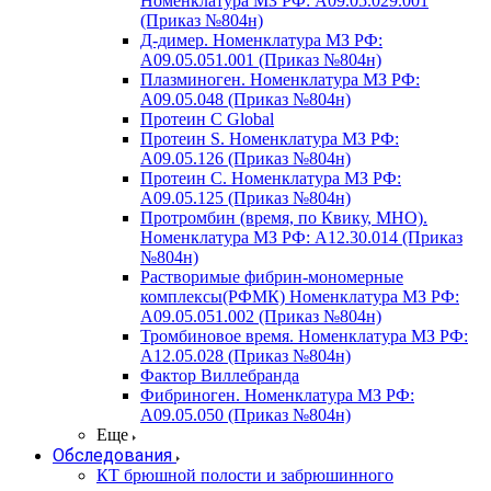
Номенклатура МЗ РФ: A09.05.029.001
(Приказ №804н)
Д-димер. Номенклатура МЗ РФ:
A09.05.051.001 (Приказ №804н)
Плазминоген. Номенклатура МЗ РФ:
A09.05.048 (Приказ №804н)
Протеин C Global
Протеин S. Номенклатура МЗ РФ:
A09.05.126 (Приказ №804н)
Протеин С. Номенклатура МЗ РФ:
A09.05.125 (Приказ №804н)
Протромбин (время, по Квику, МНО).
Номенклатура МЗ РФ: A12.30.014 (Приказ
№804н)
Растворимые фибрин-мономерные
комплексы(РФМК) Номенклатура МЗ РФ:
A09.05.051.002 (Приказ №804н)
Тромбиновое время. Номенклатура МЗ РФ:
A12.05.028 (Приказ №804н)
Фактор Виллебранда
Фибриноген. Номенклатура МЗ РФ:
A09.05.050 (Приказ №804н)
Еще
Обследования
КТ брюшной полости и забрюшинного