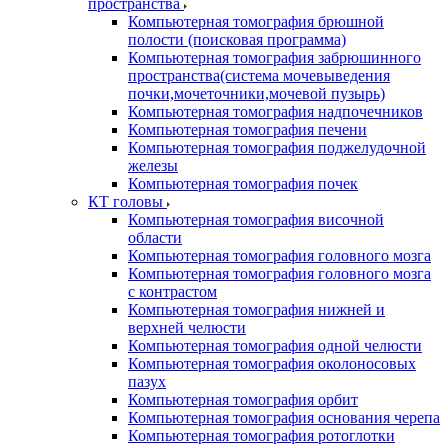
пространства
Компьютерная томография брюшной
полости (поисковая программа)
Компьютерная томография забрюшинного
пространства(система мочевыведения
почки,мочеточники,мочевой пузырь)
Компьютерная томография надпочечников
Компьютерная томография печени
Компьютерная томография поджелудочной
железы
Компьютерная томография почек
КТ головы
Компьютерная томография височной
области
Компьютерная томография головного мозга
Компьютерная томография головного мозга
с контрастом
Компьютерная томография нижней и
верхней челюсти
Компьютерная томография одной челюсти
Компьютерная томография околоносовых
пазух
Компьютерная томография орбит
Компьютерная томография основания черепа
Компьютерная томография ротоглотки