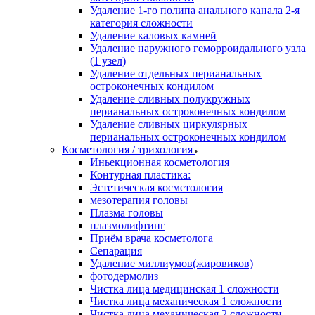
Удаление 1-го полипа анального канала 2-я
категория сложности
Удаление каловых камней
Удаление наружного геморроидального узла
(1 узел)
Удаление отдельных перианальных
остроконечных кондилом
Удаление сливных полукружных
перианальных остроконечных кондилом
Удаление сливных циркулярных
перианальных остроконечных кондилом
Косметология / трихология
Иньекционная косметология
Контурная пластика:
Эстетическая косметология
мезотерапия головы
Плазма головы
плазмолифтинг
Приём врача косметолога
Сепарация
Удаление миллиумов(жировиков)
фотодермолиз
Чистка лица медицинская 1 сложности
Чистка лица механическая 1 сложности
Чистка лица механическая 2 сложности