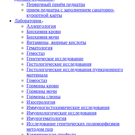
Первичный приём педиатра
прием педиатра с заполнением санаторно-
курортной карты
Лаборатория
Аллергология
Биохимия крови
Биохимия мочи
Витамины, жирные кислоты
Гематология
Гемостаз
Генетическое исследование
Гистологические исследования
Гистологические исследования пункционного
материала
Гомеостаз
Гормоны крови
Гормоны мочи
Гормоны слюны
Изосерология
Иммуногистохимические исследования
Имуннологические исследования
Имуногематология
Исследование генетических полиморфизмов
методом пцр
Коммерческие профили