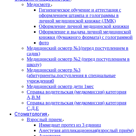
Медосмотр
Гигиеническое обучение и аттестация с
оформлением штампа и голограммы в
личной медицинской книжке (ЛМК)
Оформление личной медицинской книжки
Оформление и выдача личной медицинской
книжки (бумажного формата) с голограммой
фото
Медицинский осмотр №1(перед поступлением в
садик)
Медицинский осмотр №2 (перед поступлением в
школу)
Медицинский осмотр №3
(абитуриенты.поступления в специальные
учреждения0
Медицинский осмотр дети 1мес
Справка водительская (медкомиссия) категория
А,В.М
Справка водительская (медкомиссия) категория
С,Д,Е
Стоматология
Взрослый прием
Иммедиат протез из 3 единиц
Анестезия аппликационная(взрослый приём)
Анестезия