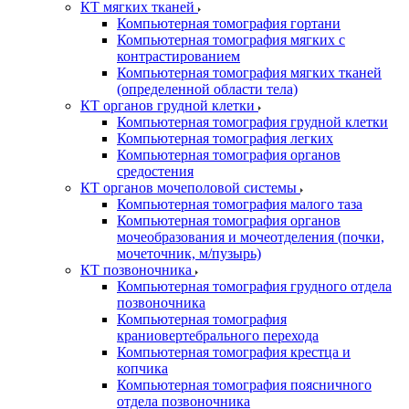
КТ мягких тканей
Компьютерная томография гортани
Компьютерная томография мягких с
контрастированием
Компьютерная томография мягких тканей
(определенной области тела)
КТ органов грудной клетки
Компьютерная томография грудной клетки
Компьютерная томография легких
Компьютерная томография органов
средостения
КТ органов мочеполовой системы
Компьютерная томография малого таза
Компьютерная томография органов
мочеобразования и мочеотделения (почки,
мочеточник, м/пузырь)
КТ позвоночника
Компьютерная томография грудного отдела
позвоночника
Компьютерная томография
краниовертебрального перехода
Компьютерная томография крестца и
копчика
Компьютерная томография поясничного
отдела позвоночника