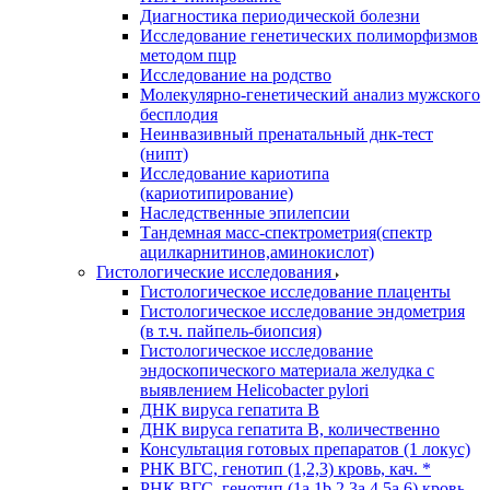
Диагностика периодической болезни
Исследование генетических полиморфизмов
методом пцр
Исследование на родство
Молекулярно-генетический анализ мужского
бесплодия
Неинвазивный пренатальный днк-тест
(нипт)
Исследование кариотипа
(кариотипирование)
Наследственные эпилепсии
Тандемная масс-спектрометрия(спектр
ацилкарнитинов,аминокислот)
Гистологические исследования
Гистологическое исследование плаценты
Гистологическое исследование эндометрия
(в т.ч. пайпель-биопсия)
Гистологическое исследование
эндоскопического материала желудка с
выявлением Helicobacter pylori
ДНК вируса гепатита B
ДНК вируса гепатита B, количественно
Консультация готовых препаратов (1 локус)
РНК ВГC, генотип (1,2,3) кровь, кач. *
РНК ВГC, генотип (1a,1b,2,3a,4,5a,6) кровь,