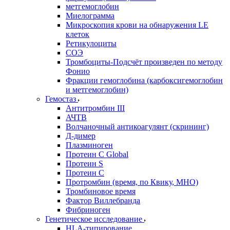
метгемоглобин
Миелограмма
Микроскопия крови на обнаружения LE
клеток
Ретикулоциты
СОЭ
Тромбоциты-Подсчёт произведен по методу
Фонио
Фракции гемоглобина (карбоксигемоглобин
и метгемоглобин)
Гемостаз
Антитромбин III
АЧТВ
Волчаночный антикоагулянт (скрининг)
Д-димер
Плазминоген
Протеин C Global
Протеин S
Протеин С
Протромбин (время, по Квику, МНО)
Тромбиновое время
Фактор Виллебранда
Фибриноген
Генетическое исследование
HLA-типирование