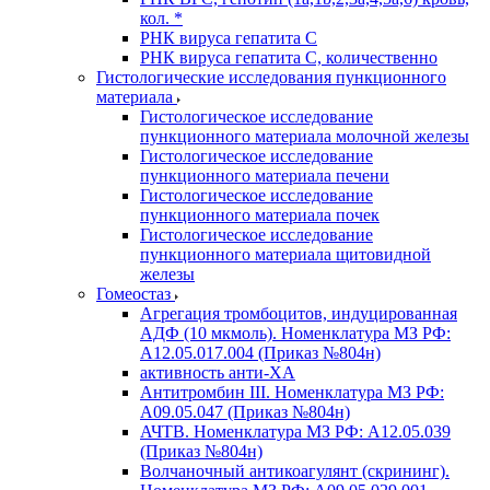
кол. *
РНК вируса гепатита C
РНК вируса гепатита C, количественно
Гистологические исследования пункционного
материала
Гистологическое исследование
пункционного материала молочной железы
Гистологическое исследование
пункционного материала печени
Гистологическое исследование
пункционного материала почек
Гистологическое исследование
пункционного материала щитовидной
железы
Гомеостаз
Агрегация тромбоцитов, индуцированная
АДФ (10 мкмоль). Номенклатура МЗ РФ:
A12.05.017.004 (Приказ №804н)
активность анти-ХА
Антитромбин III. Номенклатура МЗ РФ:
A09.05.047 (Приказ №804н)
АЧТВ. Номенклатура МЗ РФ: A12.05.039
(Приказ №804н)
Волчаночный антикоагулянт (скрининг).