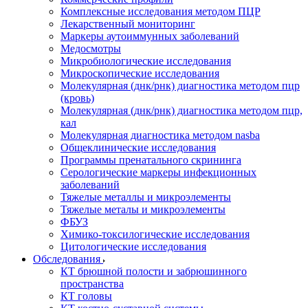
Комплексные исследования методом ПЦР
Лекарственный мониторинг
Маркеры аутоиммунных заболеваний
Медосмотры
Микробиологические исследования
Микроскопические исследования
Молекулярная (днк/рнк) диагностика методом пцр
(кровь)
Молекулярная (днк/рнк) диагностика методом пцр,
кал
Молекулярная диагностика методом nasba
Общеклинические исследования
Программы пренатального скрининга
Серологические маркеры инфекционных
заболеваний
Тяжелые металлы и микроэлементы
Тяжелые металы и микроэлементы
ФБУЗ
Химико-токсилогические исследования
Цитологические исследования
Обследования
КТ брюшной полости и забрюшинного
пространства
КТ головы