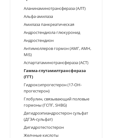
Аланинаминотрансфераза (АЛТ)
Альфа-амилаза
Амилаза панкреатическая
Андростендиола глюкуронид
Андростендион
Антимюллеров гормон (АМГ, АМН,
MiS)
Аспартатаминотрансфераза (АСТ)
Гамма-глутамилтрансфераза
(ГГТ)
Гидроксипрогестерон (17-OH-
прогестерон)
Глобулин, связывающий половые
гормоны (ГСПГ, SHBG)
Дегидроэпиандростерон сульфат
(ДГЭА-сульфат)
Дигидротестостерон
Желчные кислоты