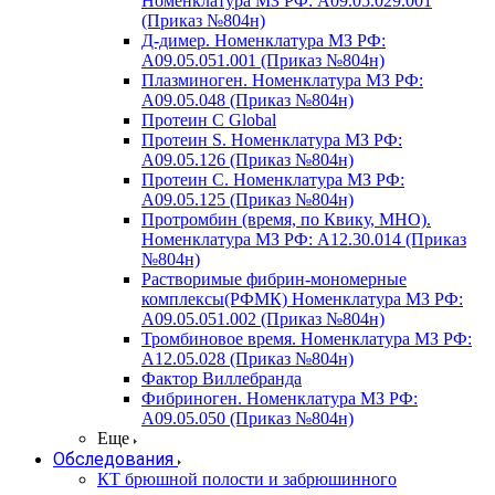
Номенклатура МЗ РФ: A09.05.029.001
(Приказ №804н)
Д-димер. Номенклатура МЗ РФ:
A09.05.051.001 (Приказ №804н)
Плазминоген. Номенклатура МЗ РФ:
A09.05.048 (Приказ №804н)
Протеин C Global
Протеин S. Номенклатура МЗ РФ:
A09.05.126 (Приказ №804н)
Протеин С. Номенклатура МЗ РФ:
A09.05.125 (Приказ №804н)
Протромбин (время, по Квику, МНО).
Номенклатура МЗ РФ: A12.30.014 (Приказ
№804н)
Растворимые фибрин-мономерные
комплексы(РФМК) Номенклатура МЗ РФ:
A09.05.051.002 (Приказ №804н)
Тромбиновое время. Номенклатура МЗ РФ:
A12.05.028 (Приказ №804н)
Фактор Виллебранда
Фибриноген. Номенклатура МЗ РФ:
A09.05.050 (Приказ №804н)
Еще
Обследования
КТ брюшной полости и забрюшинного