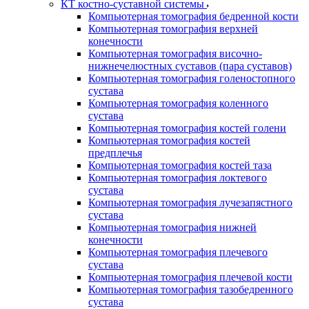
КТ костно-суставной системы
Компьютерная томография бедренной кости
Компьютерная томография верхней
конечности
Компьютерная томография височно-
нижнечелюстных суставов (пара суставов)
Компьютерная томография голеностопного
сустава
Компьютерная томография коленного
сустава
Компьютерная томография костей голени
Компьютерная томография костей
предплечья
Компьютерная томография костей таза
Компьютерная томография локтевого
сустава
Компьютерная томография лучезапястного
сустава
Компьютерная томография нижней
конечности
Компьютерная томография плечевого
сустава
Компьютерная томография плечевой кости
Компьютерная томография тазобедренного
сустава