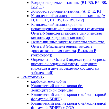
Водорастворимые витамины (B1, B5, B6, В9,
В12, С)
Жирорастворимые витамины (A, D, E, K)
Комплексный анализ крови на витамины (A,
D, E, K, C, B1, B5, B6, В9, B12)
Комплексный анализ крови на
ненасыщенные жирные кислоты семейства
Омега-6 (линолевая кислота, линоленовая
кислота, арахидоновая кислота)
Ненасыщенные жирные кислоты семейства
Омега-3 (эйкозапентаеновая кислота,
докозагексаеновая кислота, Витамин E
(токоферол))
Определение Омега-3 индекса (оценка риска
внезапной сердечной смерти, инфаркта
миокарда и других сердечно-сосудистых
заболеваний)
Гематология
карбоксигемоглобин
Клинический анализ крови без
лейкоцитарной формулы
Клинический анализ крови с лейкоцитарной
формулой (5DIFF)
Клинический анализ крови с лейкоцитарной
формулой (5DIFF) + СОЭ