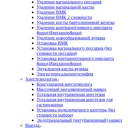
Удаление вагинального пессария
Удаление вагинальной кисты
Удаление ВМК
Удаление ВМК 2 сложности
Удаление кисты бартолиниевой железы
Удаление контрацептивного импланта
&quot;Импланон&quot;
Удаление новообразований вульвы
Установка ВМК
Установка вагинального пессария (без
стоимости пессария)
Установка контрацептивного импланта
&quot;Импланон&quot;
Энуклеация кисты вульвы
Эхогистеросальпингография
Анестезиология
Консультация анестезиолога
Массочный ингаляционный наркоз
Тотальная внутривенная анестезия
Тотальная внутривенная анестезия для
гастроскопии
Установка подключичного катетера (без
стоимости набора)
Эндотрахеальный (интубационный) наркоз
Выезда