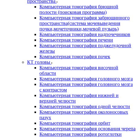
пространства
Компьютерная томография брюшной
полости (поисковая программа)
Компьютерная томография забрюшинного
пространства(система мочевыведения
почки,мочеточники,мочевой пузырь)
Компьютерная томография надпочечников
Компьютерная томография печени
Компьютерная томография поджелудочной
железы
Компьютерная томография почек
КТ головы
Компьютерная томография височной
области
Компьютерная томография головного мозга
Компьютерная томография головного мозга
с контрастом
Компьютерная томография нижней и
верхней челюсти
Компьютерная томография одной челюсти
Компьютерная томография околоносовых
пазух
Компьютерная томография орбит
Компьютерная томография основания черепа
Компьютерная томография ротоглотки