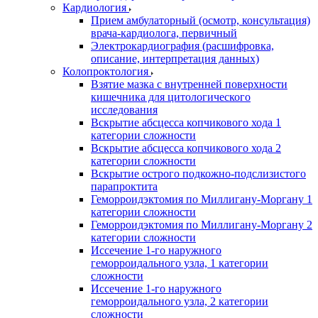
Кардиология
Прием амбулаторный (осмотр, консультация)
врача-кардиолога, первичный
Электрокардиография (расшифровка,
описание, интерпретация данных)
Колопроктология
Взятие мазка с внутренней поверхности
кишечника для цитологического
исследования
Вскрытие абсцесса копчикового хода 1
категории сложности
Вскрытие абсцесса копчикового хода 2
категории сложности
Вскрытие острого подкожно-подслизистого
парапроктита
Геморроидэктомия по Миллигану-Моргану 1
категории сложности
Геморроидэктомия по Миллигану-Моргану 2
категории сложности
Иссечение 1-го наружного
геморроидального узла, 1 категории
сложности
Иссечение 1-го наружного
геморроидального узла, 2 категории
сложности