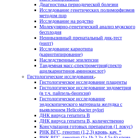
Диагностика периодической болезни
Исследование генетических полиморфизмов
методом пцр
Исследование на родство
Молекулярно-генетический анализ мужского
бесплодия
Неинвазивный пренатальный днк-тест
(нипт)
Исследование кариотипа
(кариотипирование)
Наследственные эпилепсии
Тандемная масс-спектрометрия(спектр
ацилкарнитинов,аминокислот)
Гистологические исследования
Гистологическое исследование плаценты
Гистологическое исследование эндометрия
(в т.ч. пайпель-биопсия)
Гистологическое исследование
эндоскопического материала желудка с
выявлением Helicobacter pylori
ДНК вируса гепатита B
ДНК вируса гепатита B, количественно
Консультация готовых препаратов (1 локус)
РНК ВГC, генотип (1,2,3) кровь, кач. *
РНК ВГC, генотип (1a,1b,2,3a,4,5a,6) кровь,