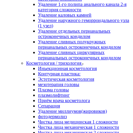
Удаление 1-го полипа анального канала 2-я
категория сложности
Удаление каловых камней
Удаление наружного геморроидального узла
(1 узел)
Удаление отдельных перианальных
остроконечных кондилом
Удаление сливных полукружных
перианальных остроконечных кондилом
Удаление сливных циркулярных
перианальных остроконечных кондилом
Косметология / трихология
Иньекционная косметология
Контурная пластика:
Эстетическая косметология
мезотерапия головы
Плазма головы
плазмолифтинг
Приём врача косметолога
Сепарация
Удаление миллиумов(жировиков)
фотодермолиз
Чистка лица медицинская 1 сложности
Чистка лица механическая 1 сложности
Чистка лица механическая 2 сложности