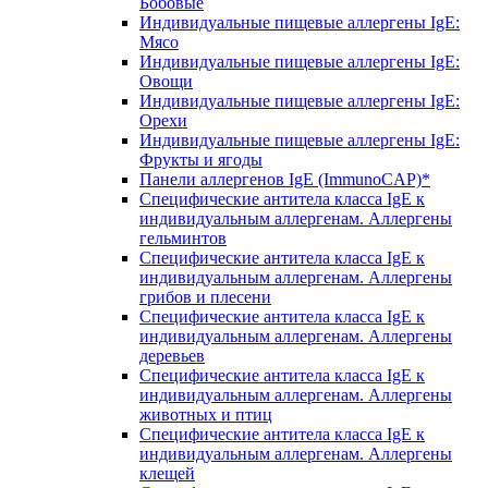
Бобовые
Индивидуальные пищевые аллергены IgE:
Мясо
Индивидуальные пищевые аллергены IgE:
Овощи
Индивидуальные пищевые аллергены IgE:
Орехи
Индивидуальные пищевые аллергены IgE:
Фрукты и ягоды
Панели аллергенов IgE (ImmunoCAP)*
Специфические антитела класса IgE к
индивидуальным аллергенам. Аллергены
гельминтов
Специфические антитела класса IgE к
индивидуальным аллергенам. Аллергены
грибов и плесени
Специфические антитела класса IgE к
индивидуальным аллергенам. Аллергены
деревьев
Специфические антитела класса IgE к
индивидуальным аллергенам. Аллергены
животных и птиц
Специфические антитела класса IgE к
индивидуальным аллергенам. Аллергены
клещей