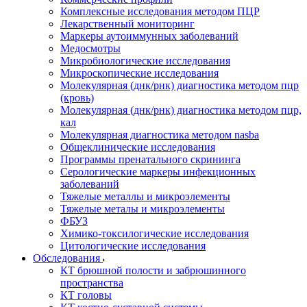
Комплексные исследования методом ПЦР
Лекарственный мониторинг
Маркеры аутоиммунных заболеваний
Медосмотры
Микробиологические исследования
Микроскопические исследования
Молекулярная (днк/рнк) диагностика методом пцр
(кровь)
Молекулярная (днк/рнк) диагностика методом пцр,
кал
Молекулярная диагностика методом nasba
Общеклинические исследования
Программы пренатального скрининга
Серологические маркеры инфекционных
заболеваний
Тяжелые металлы и микроэлементы
Тяжелые металы и микроэлементы
ФБУЗ
Химико-токсилогические исследования
Цитологические исследования
Обследования
КТ брюшной полости и забрюшинного
пространства
КТ головы