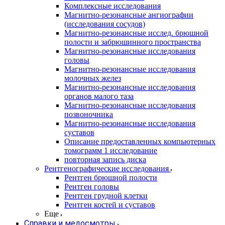
Комплексные исследования
Магнитно-резонансные ангиографии
(исследования сосудов)
Магнитно-резонансные исслед. брюшной
полости и забрюшинного пространства
Магнитно-резонансные исследования
головы
Магнитно-резонансные исследования
молочных желез
Магнитно-резонансные исследования
органов малого таза
Магнитно-резонансные исследования
позвоночника
Магнитно-резонансные исследования
суставов
Описание предоставленных компьютерных
томограмм 1 исследование
повторная запись диска
Рентгенографические исследования
Рентген брюшной полости
Рентген головы
Рентген грудной клетки
Рентген костей и суставов
Еще
Справки и медосмотры