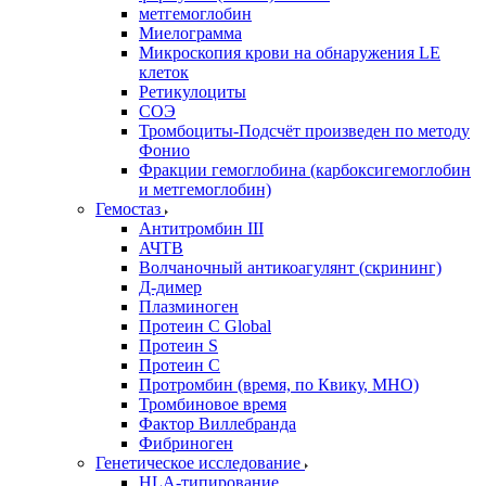
метгемоглобин
Миелограмма
Микроскопия крови на обнаружения LE
клеток
Ретикулоциты
СОЭ
Тромбоциты-Подсчёт произведен по методу
Фонио
Фракции гемоглобина (карбоксигемоглобин
и метгемоглобин)
Гемостаз
Антитромбин III
АЧТВ
Волчаночный антикоагулянт (скрининг)
Д-димер
Плазминоген
Протеин C Global
Протеин S
Протеин С
Протромбин (время, по Квику, МНО)
Тромбиновое время
Фактор Виллебранда
Фибриноген
Генетическое исследование
HLA-типирование