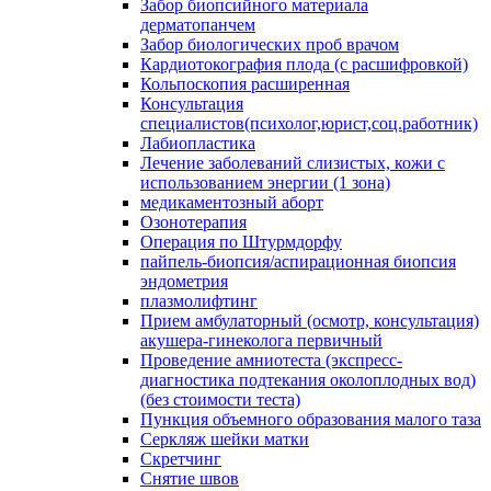
Забор биопсийного материала
дерматопанчем
Забор биологических проб врачом
Кардиотокография плода (с расшифровкой)
Кольпоскопия расширенная
Консультация
специалистов(психолог,юрист,соц.работник)
Лабиопластика
Лечение заболеваний слизистых, кожи с
использованием энергии (1 зона)
медикаментозный аборт
Озонотерапия
Операция по Штурмдорфу
пайпель-биопсия/аспирационная биопсия
эндометрия
плазмолифтинг
Прием амбулаторный (осмотр, консультация)
акушера-гинеколога первичный
Проведение амниотеста (экспресс-
диагностика подтекания околоплодных вод)
(без стоимости теста)
Пункция объемного образования малого таза
Серкляж шейки матки
Скретчинг
Снятие швов