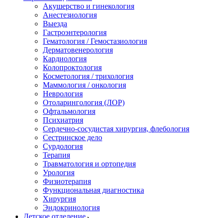
Акушерство и гинекология
Анестезиология
Выезда
Гастроэнтерология
Гематология / Гемостазиология
Дерматовенерология
Кардиология
Колопроктология
Косметология / трихология
Маммология / онкология
Неврология
Отоларингология (ЛОР)
Офтальмология
Психиатрия
Сердечно-сосудистая хирургия, флебология
Сестринское дело
Сурдология
Терапия
Травматология и ортопедия
Урология
Физиотерапия
Функциональная диагностика
Хирургия
Эндокринология
Детское отделение