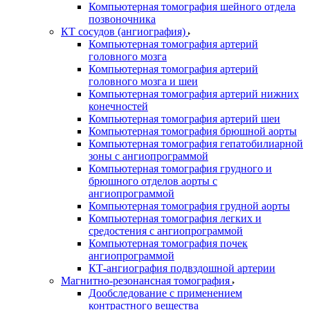
Компьютерная томография шейного отдела
позвоночника
КТ сосудов (ангиография)
Компьютерная томография артерий
головного мозга
Компьютерная томография артерий
головного мозга и шеи
Компьютерная томография артерий нижних
конечностей
Компьютерная томография артерий шеи
Компьютерная томография брюшной аорты
Компьютерная томография гепатобилиарной
зоны с ангиопрограммой
Компьютерная томография грудного и
брюшного отделов аорты с
ангиопрограммой
Компьютерная томография грудной аорты
Компьютерная томография легких и
средостения с ангиопрограммой
Компьютерная томография почек
ангиопрограммой
КТ-ангиография подвздошной артерии
Магнитно-резонансная томография
Дообследование с применением
контрастного вещества