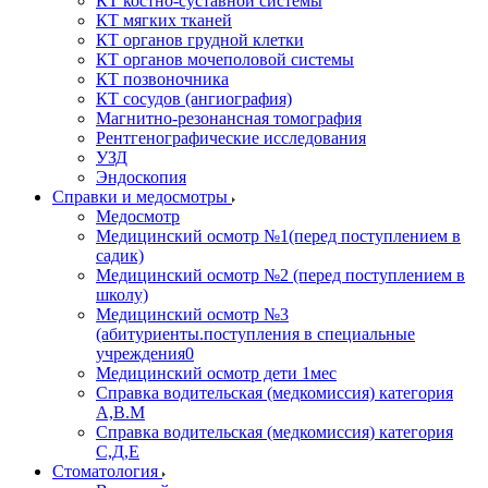
КТ костно-суставной системы
КТ мягких тканей
КТ органов грудной клетки
КТ органов мочеполовой системы
КТ позвоночника
КТ сосудов (ангиография)
Магнитно-резонансная томография
Рентгенографические исследования
УЗД
Эндоскопия
Справки и медосмотры
Медосмотр
Медицинский осмотр №1(перед поступлением в
садик)
Медицинский осмотр №2 (перед поступлением в
школу)
Медицинский осмотр №3
(абитуриенты.поступления в специальные
учреждения0
Медицинский осмотр дети 1мес
Справка водительская (медкомиссия) категория
А,В.М
Справка водительская (медкомиссия) категория
С,Д,Е
Стоматология