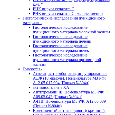
кол. *
РНК вируса гепатита C
РНК вируса гепатита C, количественно
Гистологические исследования пункционного
материала
Гистологическое исследование
пункционного материала молочной железы
Гистологическое исследование
пункционного материала печени
Гистологическое исследование
пункционного материала почек
Гистологическое исследование
пункционного материала щитовидной
железы
Гомеостаз
Агрегация тромбоцитов, индуцированная
АДФ (10 мкмоль). Номенклатура МЗ РФ:
A12.05.017.004 (Приказ №804н)
активность анти-ХА
Антитромбин III. Номенклатура МЗ РФ:
A09.05.047 (Приказ №804н)
АЧТВ. Номенклатура МЗ РФ: A12.05.039
(Приказ №804н)
Волчаночный антикоагулянт (скрининг).