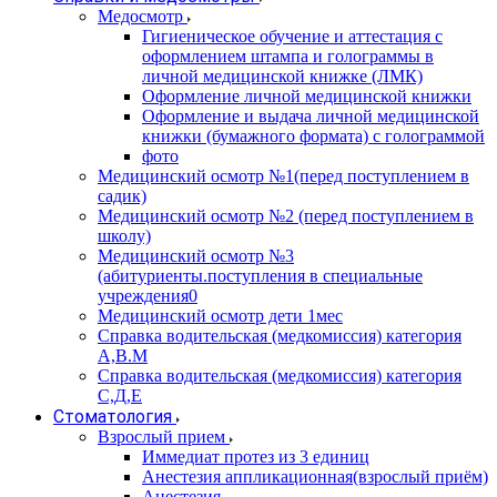
Медосмотр
Гигиеническое обучение и аттестация с
оформлением штампа и голограммы в
личной медицинской книжке (ЛМК)
Оформление личной медицинской книжки
Оформление и выдача личной медицинской
книжки (бумажного формата) с голограммой
фото
Медицинский осмотр №1(перед поступлением в
садик)
Медицинский осмотр №2 (перед поступлением в
школу)
Медицинский осмотр №3
(абитуриенты.поступления в специальные
учреждения0
Медицинский осмотр дети 1мес
Справка водительская (медкомиссия) категория
А,В.М
Справка водительская (медкомиссия) категория
С,Д,Е
Стоматология
Взрослый прием
Иммедиат протез из 3 единиц
Анестезия аппликационная(взрослый приём)
Анестезия