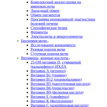
Комплексный анализ крови на
аминокислоты
Липидный обмен
Обмен пигментов
Программа неинвазивной диагностики
болезней печени
Специфические белки
Ферменты
Электролиты и микроэлементы
Биохимия мочи
Исследование конкремента
Разовая порция мочи
Суточная порция мочи
Витамины, жирные кислоты
25-OH витамин D, суммарный
(кальциферол) ИХЛА
Витамин А (ретинол)
Витамин В1 (тиамин)
Витамин В12 (цианкобаламин)
Витамин В5 (пантотеновая кислота)
Витамин В6 (пиридоксин)
Витамин В9 (фолиевая кислота)
Витамин Е (токоферол)
Витамин К (филлохинон)
Витамин С (аскорбиновая кислота)