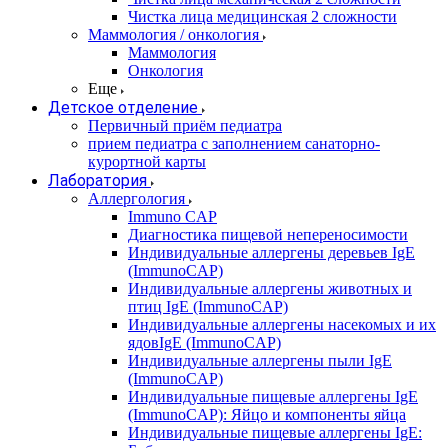
Чистка лица медицинская 2 сложности
Маммология / онкология
Маммология
Онкология
Еще
Детское отделение
Первичный приём педиатра
прием педиатра с заполнением санаторно-
курортной карты
Лаборатория
Аллергология
Immuno CAP
Диагностика пищевой непереносимости
Индивидуальные аллергены деревьев IgE
(ImmunoCAP)
Индивидуальные аллергены животных и
птиц IgE (ImmunoCAP)
Индивидуальные аллергены насекомых и их
ядовIgE (ImmunoCAP)
Индивидуальные аллергены пыли IgE
(ImmunoCAP)
Индивидуальные пищевые аллергены IgE
(ImmunoCAP): Яйцо и компоненты яйца
Индивидуальные пищевые аллергены IgE: