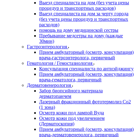
Выезд специалиста на дом (без учета цены
процедур и транспортных расходов)
Выезд специалиста на дом за черту города
(без учета цены процедур и транспортных
расходов)
помощь на дому медицинской сестры
Пребывание медсетры на дому (каждые
30мин)
Гастроэнтерология
Прием амбулаторный (осмотр, консультация)
врача-гастроэнтеролога, первичный
Гематология / Гемостазиология
Консультация специалиста по антиэйджингу
Прием амбулаторный (осмотр, консультация)
врача-гематолога, первичный
Дерматовенерология
Забор биопсийного материала
дерматопанчем
Лазерный фракционный фототермолиз Со2
(1 зона)
Осмотр кожи под лампой Вуда
Осмотр кожи под увеличением
(Дерматоскопия)
Прием амбулаторный (осмотр, консультация)
врача-дерматовенеролога, первичный