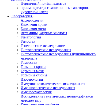
Первичный приём педиатра
прием педиатра с заполнением санаторно-
курортной карты
Лаборатория
Аллергология
Биохимия крови
Биохимия мочи
Витамины, жирные кислоты
Гематология
Гемостаз
Генетическое исследование
Гистологические исследования
Гистологические исследования пункционного
материала
Гомеостаз
Гормоны крови
Гормоны мочи
Гормоны слюны
Изосерология
Иммуногистохимические исследования
Имуннологические исследования
Имуногематология
Исследование генетических полиморфизмов
методом пцр
Коммерческие профили