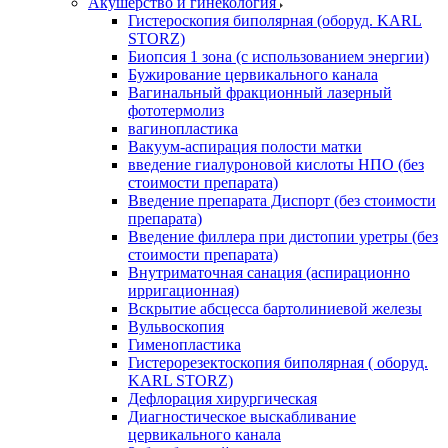
Акушерство и гинекология
Гистероскопия биполярная (оборуд. KARL
STORZ)
Биопсия 1 зона (с использованием энергии)
Бужирование цервикального канала
Вагинальный фракционный лазерный
фототермолиз
вагинопластика
Вакуум-аспирация полости матки
введение гиалуроновой кислоты НПО (без
стоимости препарата)
Введение препарата Диспорт (без стоимости
препарата)
Введение филлера при дистопии уретры (без
стоимости препарата)
Внутриматочная санация (аспирационно
ирригационная)
Вскрытие абсцесса бартолиниевой железы
Вульвоскопия
Гименопластика
Гистерорезектоскопия биполярная ( оборуд.
KARL STORZ)
Дефлорация хирургическая
Диагностическое выскабливание
цервикального канала