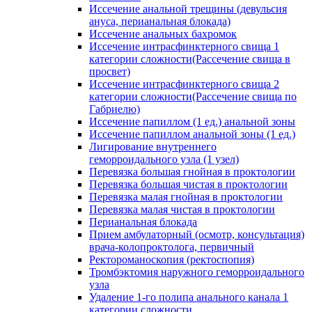
Иссечение анальной трещины (девульсия
ануса, перианальная блокада)
Иссечение анальных бахромок
Иссечение интрасфинктерного свища 1
категории сложности(Рассечение свища в
просвет)
Иссечение интрасфинктерного свища 2
категории сложности(Рассечение свища по
Габриелю)
Иссечение папиллом (1 ед.) анальной зоны
Иссечение папиллом анальной зоны (1 ед.)
Лигирование внутреннего
геморроидального узла (1 узел)
Перевязка большая гнойная в проктологии
Перевязка большая чистая в проктологии
Перевязка малая гнойная в проктологии
Перевязка малая чистая в проктологии
Перианальная блокада
Прием амбулаторный (осмотр, консультация)
врача-колопроктолога, первичный
Ректороманоскопия (ректоспопия)
Тромбэктомия наружного геморроидального
узла
Удаление 1-го полипа анального канала 1
категории сложности