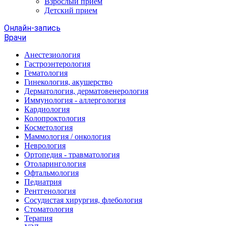
Взрослый прием
Детский прием
Онлайн-запись
Врачи
Анестезиология
Гастроэнтерология
Гематология
Гинекология, акушерство
Дерматология, дерматовенерология
Иммунология - аллергология
Кардиология
Колопроктология
Косметология
Маммология / онкология
Неврология
Ортопедия - травматология
Отоларингология
Офтальмология
Педиатрия
Рентгенология
Сосудистая хирургия, флебология
Стоматология
Терапия