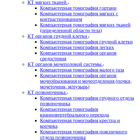
КТ мягких тканей
Компьютерная томография гортани
Компьютерная томография мягких с
контрастированием
Компьютерная томография мягких тканей
(определенной области тела)
КТ органов грудной клетки
Компьютерная томография грудной клетки
Компьютерная томография легких
Компьютерная томография органов
средостения
КТ органов мочеполовой системы
Компьютерная томография малого таза
Компьютерная томография органов
мочеобразования и мочеотделения (почки,
мочеточник, м/пузырь)
КТ позвоночника
Компьютерная томография грудного отдела
позвоночника
Компьютерная томография
краниовертебрального перехода
Компьютерная томография крестца и
копчика
Компьютерная томография поясничного
отдела позвоночника