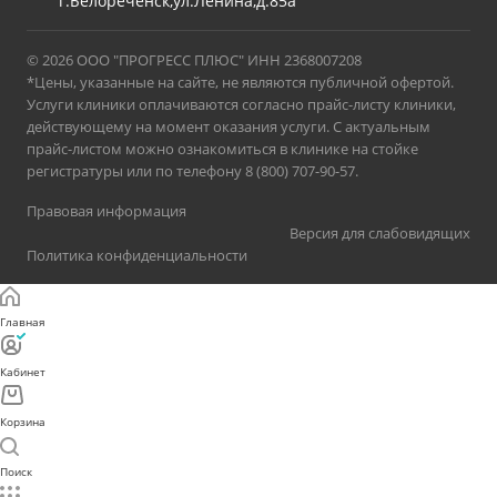
г.Белореченск,ул.Ленина,д.85а
© 2026 ООО "ПРОГРЕСС ПЛЮС" ИНН 2368007208
*Цены, указанные на сайте, не являются публичной офертой.
Услуги клиники оплачиваются согласно прайс-листу клиники,
действующему на момент оказания услуги. С актуальным
прайс-листом можно ознакомиться в клинике на стойке
регистратуры или по телефону 8 (800) 707-90-57.
Правовая информация
Версия для слабовидящих
Политика конфиденциальности
Главная
Кабинет
Корзина
Поиск