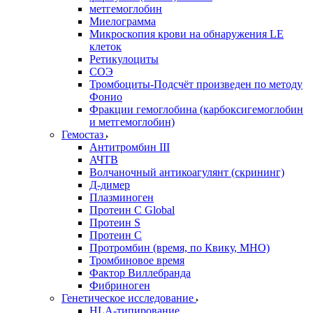
метгемоглобин
Миелограмма
Микроскопия крови на обнаружения LE
клеток
Ретикулоциты
СОЭ
Тромбоциты-Подсчёт произведен по методу
Фонио
Фракции гемоглобина (карбоксигемоглобин
и метгемоглобин)
Гемостаз
Антитромбин III
АЧТВ
Волчаночный антикоагулянт (скрининг)
Д-димер
Плазминоген
Протеин C Global
Протеин S
Протеин С
Протромбин (время, по Квику, МНО)
Тромбиновое время
Фактор Виллебранда
Фибриноген
Генетическое исследование
HLA-типирование