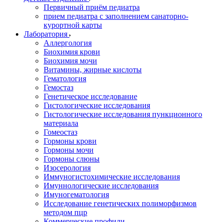
Первичный приём педиатра
прием педиатра с заполнением санаторно-
курортной карты
Лаборатория
Аллергология
Биохимия крови
Биохимия мочи
Витамины, жирные кислоты
Гематология
Гемостаз
Генетическое исследование
Гистологические исследования
Гистологические исследования пункционного
материала
Гомеостаз
Гормоны крови
Гормоны мочи
Гормоны слюны
Изосерология
Иммуногистохимические исследования
Имуннологические исследования
Имуногематология
Исследование генетических полиморфизмов
методом пцр
Коммерческие профили