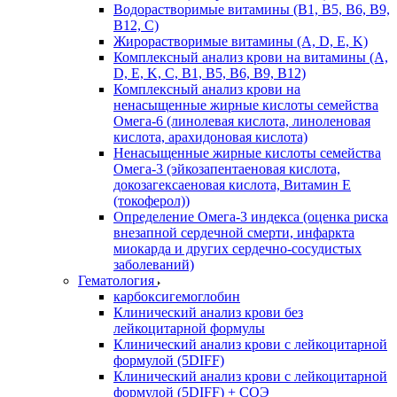
Водорастворимые витамины (B1, B5, B6, В9,
В12, С)
Жирорастворимые витамины (A, D, E, K)
Комплексный анализ крови на витамины (A,
D, E, K, C, B1, B5, B6, В9, B12)
Комплексный анализ крови на
ненасыщенные жирные кислоты семейства
Омега-6 (линолевая кислота, линоленовая
кислота, арахидоновая кислота)
Ненасыщенные жирные кислоты семейства
Омега-3 (эйкозапентаеновая кислота,
докозагексаеновая кислота, Витамин E
(токоферол))
Определение Омега-3 индекса (оценка риска
внезапной сердечной смерти, инфаркта
миокарда и других сердечно-сосудистых
заболеваний)
Гематология
карбоксигемоглобин
Клинический анализ крови без
лейкоцитарной формулы
Клинический анализ крови с лейкоцитарной
формулой (5DIFF)
Клинический анализ крови с лейкоцитарной
формулой (5DIFF) + СОЭ