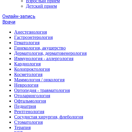
Взрослый прием
Детский прием
Онлайн-запись
Врачи
Анестезиология
Гастроэнтерология
Гематология
Гинекология, акушерство
Дерматология, дерматовенерология
Иммунология - аллергология
Кардиология
Колопроктология
Косметология
Маммология / онкология
Неврология
Ортопедия - травматология
Отоларингология
Офтальмология
Педиатрия
Рентгенология
Сосудистая хирургия, флебология
Стоматология
Терапия