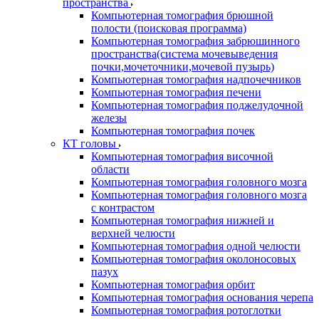
пространства
Компьютерная томография брюшной
полости (поисковая программа)
Компьютерная томография забрюшинного
пространства(система мочевыведения
почки,мочеточники,мочевой пузырь)
Компьютерная томография надпочечников
Компьютерная томография печени
Компьютерная томография поджелудочной
железы
Компьютерная томография почек
КТ головы
Компьютерная томография височной
области
Компьютерная томография головного мозга
Компьютерная томография головного мозга
с контрастом
Компьютерная томография нижней и
верхней челюсти
Компьютерная томография одной челюсти
Компьютерная томография околоносовых
пазух
Компьютерная томография орбит
Компьютерная томография основания черепа
Компьютерная томография ротоглотки