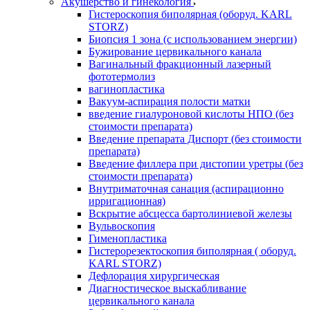
Акушерство и гинекология
Гистероскопия биполярная (оборуд. KARL
STORZ)
Биопсия 1 зона (с использованием энергии)
Бужирование цервикального канала
Вагинальный фракционный лазерный
фототермолиз
вагинопластика
Вакуум-аспирация полости матки
введение гиалуроновой кислоты НПО (без
стоимости препарата)
Введение препарата Диспорт (без стоимости
препарата)
Введение филлера при дистопии уретры (без
стоимости препарата)
Внутриматочная санация (аспирационно
ирригационная)
Вскрытие абсцесса бартолиниевой железы
Вульвоскопия
Гименопластика
Гистерорезектоскопия биполярная ( оборуд.
KARL STORZ)
Дефлорация хирургическая
Диагностическое выскабливание
цервикального канала