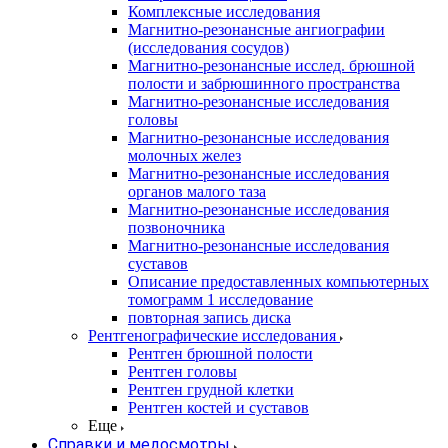
Комплексные исследования
Магнитно-резонансные ангиографии
(исследования сосудов)
Магнитно-резонансные исслед. брюшной
полости и забрюшинного пространства
Магнитно-резонансные исследования
головы
Магнитно-резонансные исследования
молочных желез
Магнитно-резонансные исследования
органов малого таза
Магнитно-резонансные исследования
позвоночника
Магнитно-резонансные исследования
суставов
Описание предоставленных компьютерных
томограмм 1 исследование
повторная запись диска
Рентгенографические исследования
Рентген брюшной полости
Рентген головы
Рентген грудной клетки
Рентген костей и суставов
Еще
Справки и медосмотры