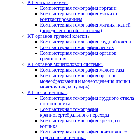
КТ мягких тканей
Компьютерная томография гортани
Компьютерная томография мягких с
контрастированием
Компьютерная томография мягких тканей
(определенной области тела)
КТ органов грудной клетки
Компьютерная томография грудной клетки
Компьютерная томография легких
Компьютерная томография органов
средостения
КТ органов мочеполовой системы
Компьютерная томография малого таза
Компьютерная томография органов
мочеобразования и мочеотделения (почки,
мочеточник, м/пузырь)
КТ позвоночника
Компьютерная томография грудного отдела
позвоночника
Компьютерная томография
краниовертебрального перехода
Компьютерная томография крестца и
копчика
Компьютерная томография поясничного
отдела позвоночника