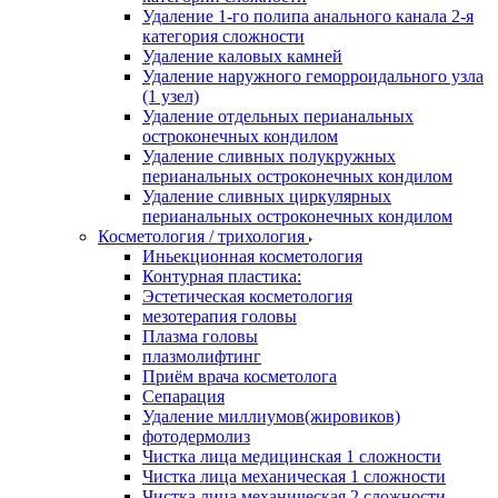
Удаление 1-го полипа анального канала 2-я
категория сложности
Удаление каловых камней
Удаление наружного геморроидального узла
(1 узел)
Удаление отдельных перианальных
остроконечных кондилом
Удаление сливных полукружных
перианальных остроконечных кондилом
Удаление сливных циркулярных
перианальных остроконечных кондилом
Косметология / трихология
Иньекционная косметология
Контурная пластика:
Эстетическая косметология
мезотерапия головы
Плазма головы
плазмолифтинг
Приём врача косметолога
Сепарация
Удаление миллиумов(жировиков)
фотодермолиз
Чистка лица медицинская 1 сложности
Чистка лица механическая 1 сложности
Чистка лица механическая 2 сложности