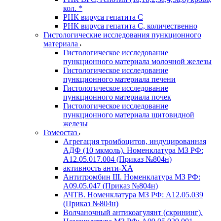
кол. *
РНК вируса гепатита C
РНК вируса гепатита C, количественно
Гистологические исследования пункционного
материала
Гистологическое исследование
пункционного материала молочной железы
Гистологическое исследование
пункционного материала печени
Гистологическое исследование
пункционного материала почек
Гистологическое исследование
пункционного материала щитовидной
железы
Гомеостаз
Агрегация тромбоцитов, индуцированная
АДФ (10 мкмоль). Номенклатура МЗ РФ:
A12.05.017.004 (Приказ №804н)
активность анти-ХА
Антитромбин III. Номенклатура МЗ РФ:
A09.05.047 (Приказ №804н)
АЧТВ. Номенклатура МЗ РФ: A12.05.039
(Приказ №804н)
Волчаночный антикоагулянт (скрининг).