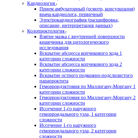
Кардиология
Прием амбулаторный (осмотр, консультация)
врача-кардиолога, первичный
Электрокардиография (расшифровка,
описание, интерпретация данных)
Колопроктология
Взятие мазка с внутренней поверхности
кишечника для цитологического
исследования
Вскрытие абсцесса копчикового хода 1
категории сложности
Вскрытие абсцесса копчикового хода 2
категории сложности
Вскрытие острого подкожно-подслизистого
парапроктита
Геморроидэктомия по Миллигану-Моргану 1
категории сложности
Геморроидэктомия по Миллигану-Моргану 2
категории сложности
Иссечение 1-го наружного
геморроидального узла, 1 категории
сложности
Иссечение 1-го наружного
геморроидального узла, 2 категории
сложности