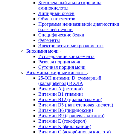
Комплексный анализ крови на
аминокислоты
Липидный обмен
Обмен пигментов
Программа неинвазивной диагностики
болезней печени
Специфические белки
Ферменты
Электролиты и микроэлементы
Биохимия мочи
Исследование конкремента
Разовая порция мочи
Суточная порция мочи
Витамины, жирные кислоты
25-OH витамин D, суммарный
(кальциферол) ИХЛА
Витамин А (ретинол)
Витамин В1 (тиамин)
Витамин В12 (цианкобаламин)
Витамин В5 (пантотеновая кислота)
Витамин В6 (пиридоксин)
Витамин В9 (фолиевая кислота)
Витамин Е (токоферол)
Витамин К (филлохинон)
Витамин С (аскорбиновая кислота)