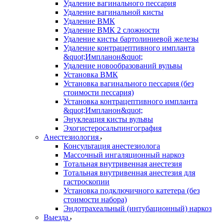
Удаление вагинального пессария
Удаление вагинальной кисты
Удаление ВМК
Удаление ВМК 2 сложности
Удаление кисты бартолиниевой железы
Удаление контрацептивного импланта
&quot;Импланон&quot;
Удаление новообразований вульвы
Установка ВМК
Установка вагинального пессария (без
стоимости пессария)
Установка контрацептивного импланта
&quot;Импланон&quot;
Энуклеация кисты вульвы
Эхогистеросальпингография
Анестезиология
Консультация анестезиолога
Массочный ингаляционный наркоз
Тотальная внутривенная анестезия
Тотальная внутривенная анестезия для
гастроскопии
Установка подключичного катетера (без
стоимости набора)
Эндотрахеальный (интубационный) наркоз
Выезда