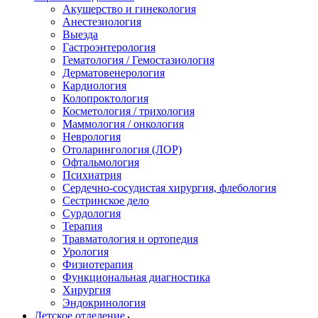
Акушерство и гинекология
Анестезиология
Выезда
Гастроэнтерология
Гематология / Гемостазиология
Дерматовенерология
Кардиология
Колопроктология
Косметология / трихология
Маммология / онкология
Неврология
Отоларингология (ЛОР)
Офтальмология
Психиатрия
Сердечно-сосудистая хирургия, флебология
Сестринское дело
Сурдология
Терапия
Травматология и ортопедия
Урология
Физиотерапия
Функциональная диагностика
Хирургия
Эндокринология
Детское отделение