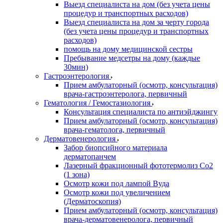
Выезд специалиста на дом (без учета цены
процедур и транспортных расходов)
Выезд специалиста на дом за черту города
(без учета цены процедур и транспортных
расходов)
помощь на дому медицинской сестры
Пребывание медсетры на дому (каждые
30мин)
Гастроэнтерология
Прием амбулаторный (осмотр, консультация)
врача-гастроэнтеролога, первичный
Гематология / Гемостазиология
Консультация специалиста по антиэйджингу
Прием амбулаторный (осмотр, консультация)
врача-гематолога, первичный
Дерматовенерология
Забор биопсийного материала
дерматопанчем
Лазерный фракционный фототермолиз Со2
(1 зона)
Осмотр кожи под лампой Вуда
Осмотр кожи под увеличением
(Дерматоскопия)
Прием амбулаторный (осмотр, консультация)
врача-дерматовенеролога, первичный