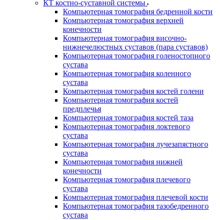
КТ костно-суставной системы
Компьютерная томография бедренной кости
Компьютерная томография верхней
конечности
Компьютерная томография височно-
нижнечелюстных суставов (пара суставов)
Компьютерная томография голеностопного
сустава
Компьютерная томография коленного
сустава
Компьютерная томография костей голени
Компьютерная томография костей
предплечья
Компьютерная томография костей таза
Компьютерная томография локтевого
сустава
Компьютерная томография лучезапястного
сустава
Компьютерная томография нижней
конечности
Компьютерная томография плечевого
сустава
Компьютерная томография плечевой кости
Компьютерная томография тазобедренного
сустава