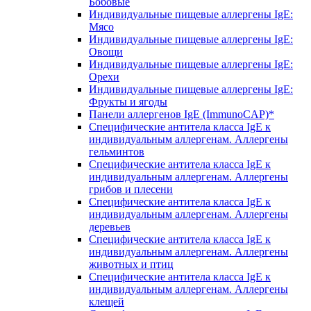
Бобовые
Индивидуальные пищевые аллергены IgE:
Мясо
Индивидуальные пищевые аллергены IgE:
Овощи
Индивидуальные пищевые аллергены IgE:
Орехи
Индивидуальные пищевые аллергены IgE:
Фрукты и ягоды
Панели аллергенов IgE (ImmunoCAP)*
Специфические антитела класса IgE к
индивидуальным аллергенам. Аллергены
гельминтов
Специфические антитела класса IgE к
индивидуальным аллергенам. Аллергены
грибов и плесени
Специфические антитела класса IgE к
индивидуальным аллергенам. Аллергены
деревьев
Специфические антитела класса IgE к
индивидуальным аллергенам. Аллергены
животных и птиц
Специфические антитела класса IgE к
индивидуальным аллергенам. Аллергены
клещей