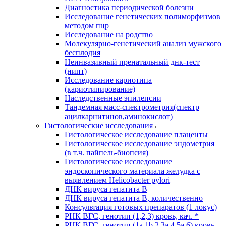
Диагностика периодической болезни
Исследование генетических полиморфизмов
методом пцр
Исследование на родство
Молекулярно-генетический анализ мужского
бесплодия
Неинвазивный пренатальный днк-тест
(нипт)
Исследование кариотипа
(кариотипирование)
Наследственные эпилепсии
Тандемная масс-спектрометрия(спектр
ацилкарнитинов,аминокислот)
Гистологические исследования
Гистологическое исследование плаценты
Гистологическое исследование эндометрия
(в т.ч. пайпель-биопсия)
Гистологическое исследование
эндоскопического материала желудка с
выявлением Helicobacter pylori
ДНК вируса гепатита B
ДНК вируса гепатита B, количественно
Консультация готовых препаратов (1 локус)
РНК ВГC, генотип (1,2,3) кровь, кач. *
РНК ВГC, генотип (1a,1b,2,3a,4,5a,6) кровь,