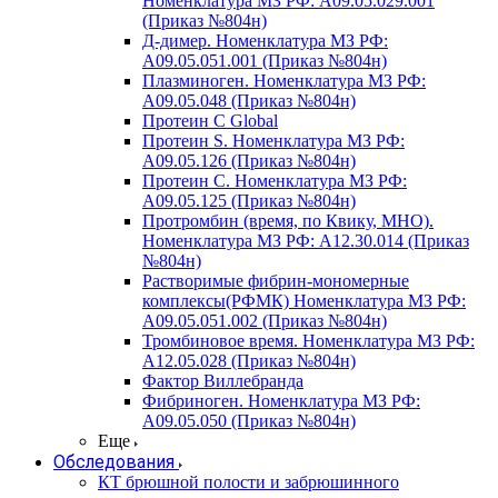
Номенклатура МЗ РФ: A09.05.029.001
(Приказ №804н)
Д-димер. Номенклатура МЗ РФ:
A09.05.051.001 (Приказ №804н)
Плазминоген. Номенклатура МЗ РФ:
A09.05.048 (Приказ №804н)
Протеин C Global
Протеин S. Номенклатура МЗ РФ:
A09.05.126 (Приказ №804н)
Протеин С. Номенклатура МЗ РФ:
A09.05.125 (Приказ №804н)
Протромбин (время, по Квику, МНО).
Номенклатура МЗ РФ: A12.30.014 (Приказ
№804н)
Растворимые фибрин-мономерные
комплексы(РФМК) Номенклатура МЗ РФ:
A09.05.051.002 (Приказ №804н)
Тромбиновое время. Номенклатура МЗ РФ:
A12.05.028 (Приказ №804н)
Фактор Виллебранда
Фибриноген. Номенклатура МЗ РФ:
A09.05.050 (Приказ №804н)
Еще
Обследования
КТ брюшной полости и забрюшинного