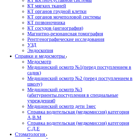
КТ костно-суставной системы
КТ мягких тканей
КТ органов грудной клетки
КТ органов мочеполовой системы
КТ позвоночника
КТ сосудов (ангиография)
Магнитно-резонансная томография
Рентгенографические исследования
УЗД
Эндоскопия
Справки и медосмотры
Медосмотр
Медицинский осмотр №1(перед поступлением в
садик)
Медицинский осмотр №2 (перед поступлением в
школу)
Медицинский осмотр №3
(абитуриенты.поступления в специальные
учреждения0
Медицинский осмотр дети 1мес
Справка водительская (медкомиссия) категория
А,В.М
Справка водительская (медкомиссия) категория
С,Д,Е
Стоматология