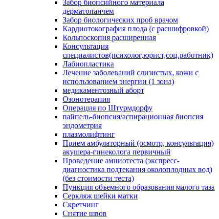
Забор биопсийного материала
дерматопанчем
Забор биологических проб врачом
Кардиотокография плода (с расшифровкой)
Кольпоскопия расширенная
Консультация
специалистов(психолог,юрист,соц.работник)
Лабиопластика
Лечение заболеваний слизистых, кожи с
использованием энергии (1 зона)
медикаментозный аборт
Озонотерапия
Операция по Штурмдорфу
пайпель-биопсия/аспирационная биопсия
эндометрия
плазмолифтинг
Прием амбулаторный (осмотр, консультация)
акушера-гинеколога первичный
Проведение амниотеста (экспресс-
диагностика подтекания околоплодных вод)
(без стоимости теста)
Пункция объемного образования малого таза
Серкляж шейки матки
Скретчинг
Снятие швов