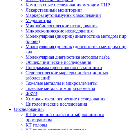
Комплексные исследования методом ПЦР
Лекарственный мониторинг
Маркеры аутоиммунных заболеваний
Медосмотры
Микробиологические исследования
Микроскопические исследования
Молекулярная (днк/рнк) диагностика методом пцр
(кровь)
Молекулярная (днк/рнк) диагностика методом пцр,
кал
Молекулярная диагностика методом nasba
Общеклинические исследования
Программы пренатального скрининга
Серологические маркеры инфекционных
заболеваний
Тяжелые металлы и микроэлементы
Тяжелые металы и микроэлементы
ФБУЗ
Химико-токсилогические исследования
Цитологические исследования
Обследования
КТ брюшной полости и забрюшинного
пространства
КТ головы