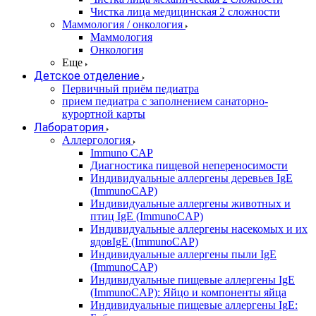
Чистка лица медицинская 2 сложности
Маммология / онкология
Маммология
Онкология
Еще
Детское отделение
Первичный приём педиатра
прием педиатра с заполнением санаторно-
курортной карты
Лаборатория
Аллергология
Immuno CAP
Диагностика пищевой непереносимости
Индивидуальные аллергены деревьев IgE
(ImmunoCAP)
Индивидуальные аллергены животных и
птиц IgE (ImmunoCAP)
Индивидуальные аллергены насекомых и их
ядовIgE (ImmunoCAP)
Индивидуальные аллергены пыли IgE
(ImmunoCAP)
Индивидуальные пищевые аллергены IgE
(ImmunoCAP): Яйцо и компоненты яйца
Индивидуальные пищевые аллергены IgE: