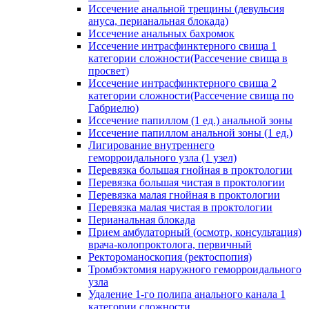
Иссечение анальной трещины (девульсия
ануса, перианальная блокада)
Иссечение анальных бахромок
Иссечение интрасфинктерного свища 1
категории сложности(Рассечение свища в
просвет)
Иссечение интрасфинктерного свища 2
категории сложности(Рассечение свища по
Габриелю)
Иссечение папиллом (1 ед.) анальной зоны
Иссечение папиллом анальной зоны (1 ед.)
Лигирование внутреннего
геморроидального узла (1 узел)
Перевязка большая гнойная в проктологии
Перевязка большая чистая в проктологии
Перевязка малая гнойная в проктологии
Перевязка малая чистая в проктологии
Перианальная блокада
Прием амбулаторный (осмотр, консультация)
врача-колопроктолога, первичный
Ректороманоскопия (ректоспопия)
Тромбэктомия наружного геморроидального
узла
Удаление 1-го полипа анального канала 1
категории сложности