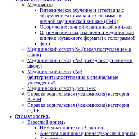
Медосмотр
Гигиеническое обучение и аттестация с
оформлением штампа и голограммы в
личной медицинской книжке (ЛМК)
Оформление личной медицинской книжки
Оформление и выдача личной медицинской
книжки (бумажного формата) с голограммой
фото
Медицинский осмотр №1(перед поступлением в
садик)
Медицинский осмотр №2 (перед поступлением в
школу)
Медицинский осмотр №3
(абитуриенты.поступления в специальные
учреждения0
Медицинский осмотр дети 1мес
Справка водительская (медкомиссия) категория
А,В.М
Справка водительская (медкомиссия) категория
С,Д,Е
Стоматология
Взрослый прием
Иммедиат протез из 3 единиц
Анестезия аппликационная(взрослый приём)
Анестезия