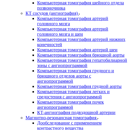
Компьютерная томография шейного отдела
позвоночника
КТ сосудов (ангиография)
Компьютерная томография артерий
головного мозга
Компьютерная томография артерий
головного мозга и шеи
Компьютерная томография артерий нижних
конечностей
Компьютерная томография артерий шеи
Компьютерная томография брюшной аорты
Компьютерная томография гепатобилиарной
зоны с ангиопрограммой
Компьютерная томография грудного и
брюшного отделов аорты с
ангиопрограммой
Компьютерная томография грудной аорты
Компьютерная томография легких и
средостения с ангиопрограммой
Компьютерная томография почек
ангиопрограммой
КТ-ангиография подвздошной артерии
Магнитно-резонансная томография
Дообследование с применением
контрастного вещества