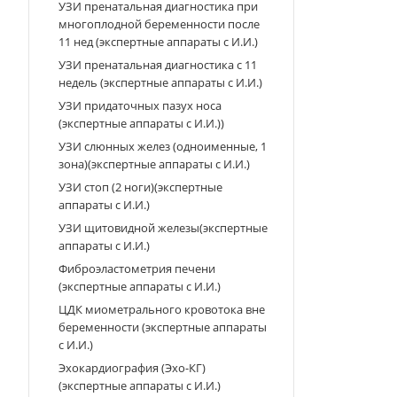
УЗИ пренатальная диагностика при
многоплодной беременности после
11 нед (экспертные аппараты с И.И.)
УЗИ пренатальная диагностика с 11
недель (экспертные аппараты с И.И.)
УЗИ придаточных пазух носа
(экспертные аппараты с И.И.))
УЗИ слюнных желез (одноименные, 1
зона)(экспертные аппараты с И.И.)
УЗИ стоп (2 ноги)(экспертные
аппараты с И.И.)
УЗИ щитовидной железы(экспертные
аппараты с И.И.)
Фиброэластометрия печени
(экспертные аппараты с И.И.)
ЦДК миометрального кровотока вне
беременности (экспертные аппараты
с И.И.)
Эхокардиография (Эхо-КГ)
(экспертные аппараты с И.И.)