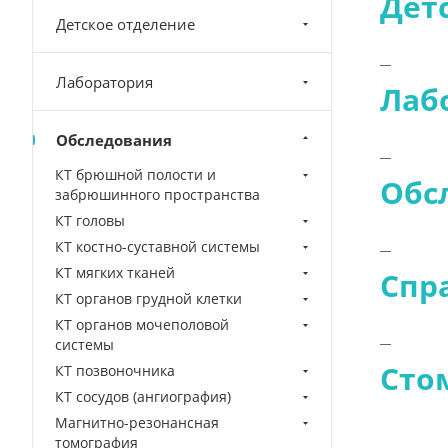
Дет
Детское отделение
Лаборатория
Лаб
Обследования
КТ брюшной полости и
Обс
забрюшинного пространства
КТ головы
КТ костно-суставной системы
КТ мягких тканей
Спр
КТ органов грудной клетки
КТ органов мочеполовой
системы
Сто
КТ позвоночника
КТ сосудов (ангиография)
Магнитно-резонансная
томография