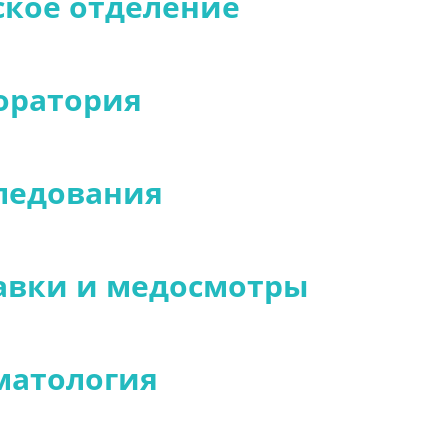
ское отделение
оратория
ледования
авки и медосмотры
матология