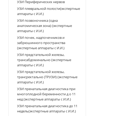
УЗИ Периферических нервов
УЗИ плевральной полости(экспертные
аппараты с И.И.)
УЗИ позвоночника (одна
анатомическая зона) (экспертные
аппараты с И.И.)
УЗИ почек, надпочечников и
забрюшинного пространства
(экспертные аппараты с И.И.)
УЗИ предстательной железы,
трансабдоминально (экспертные
аппараты с И.И.)
УЗИ предстательной железы,
трансректально (ТРУЗИ) (экспертные
аппараты с И.И.)
УЗИ пренатальная диагностика при
многоплодной беременности д о 11
нед (экспертные аппараты с И.И.)
УЗИ пренатальная диагностика до 11
недель(экспертные аппараты с И.И.)