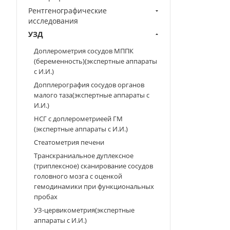
Рентгенографические
исследования
УЗД
Доплерометрия сосудов МППК
(беременность)(экспертные аппараты
с И.И.)
Допплерография сосудов органов
малого таза(экспертные аппараты с
И.И.)
НСГ с доплерометриеей ГМ
(экспертные аппараты с И.И.)
Стеатометрия печени
Транскраниальное дуплексное
(триплексное) сканирование сосудов
головного мозга с оценкой
гемодинамики при функциональных
пробах
УЗ-цервикометрия(экспертные
аппараты с И.И.)