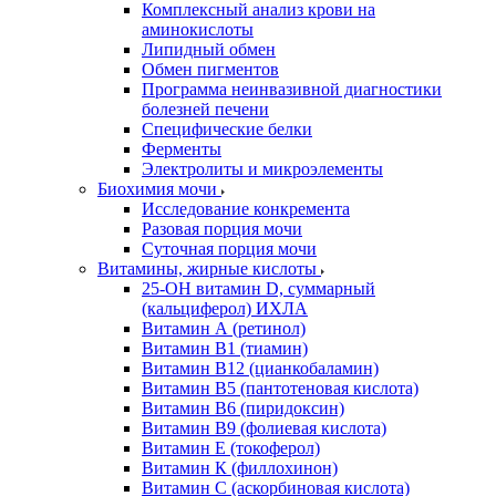
Комплексный анализ крови на
аминокислоты
Липидный обмен
Обмен пигментов
Программа неинвазивной диагностики
болезней печени
Специфические белки
Ферменты
Электролиты и микроэлементы
Биохимия мочи
Исследование конкремента
Разовая порция мочи
Суточная порция мочи
Витамины, жирные кислоты
25-OH витамин D, суммарный
(кальциферол) ИХЛА
Витамин А (ретинол)
Витамин В1 (тиамин)
Витамин В12 (цианкобаламин)
Витамин В5 (пантотеновая кислота)
Витамин В6 (пиридоксин)
Витамин В9 (фолиевая кислота)
Витамин Е (токоферол)
Витамин К (филлохинон)
Витамин С (аскорбиновая кислота)