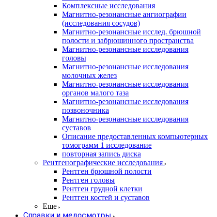
Комплексные исследования
Магнитно-резонансные ангиографии
(исследования сосудов)
Магнитно-резонансные исслед. брюшной
полости и забрюшинного пространства
Магнитно-резонансные исследования
головы
Магнитно-резонансные исследования
молочных желез
Магнитно-резонансные исследования
органов малого таза
Магнитно-резонансные исследования
позвоночника
Магнитно-резонансные исследования
суставов
Описание предоставленных компьютерных
томограмм 1 исследование
повторная запись диска
Рентгенографические исследования
Рентген брюшной полости
Рентген головы
Рентген грудной клетки
Рентген костей и суставов
Еще
Справки и медосмотры