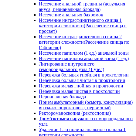
Иссечение анальной трещины (девульсия
ануса, перианальная блокада)
Иссечение анальных бахромок
Иссечение интрасфинктерного свища 1
категории сложности(Рассечение свища в
просвет)
Иссечение интрасфинктерного свища 2
категории сложности(Рассечение свища по
Габриелю)
Иссечение папиллом (1 ед.) анальной зоны
Иссечение папиллом анальной зоны (1 ед.)
Лигирование внутреннего
геморроидального узла (1 узел)
Перевязка большая гнойная в проктологии
Перевязка большая чистая в проктологии
Перевязка малая гнойная в проктологии
Перевязка малая чистая в проктологии
Перианальная блокада
Прием амбулаторный (осмотр, консультация)
врача-колопроктолога, первичный
Ректороманоскопия (ректоспопия)
Тромбэктомия наружного геморроидального
узла
Удаление 1-го полипа анального канала 1
категории сложности