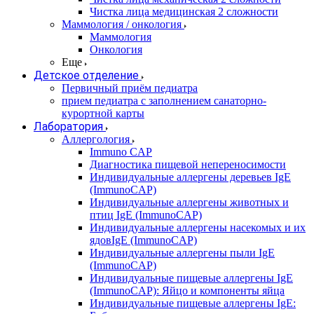
Чистка лица медицинская 2 сложности
Маммология / онкология
Маммология
Онкология
Еще
Детское отделение
Первичный приём педиатра
прием педиатра с заполнением санаторно-
курортной карты
Лаборатория
Аллергология
Immuno CAP
Диагностика пищевой непереносимости
Индивидуальные аллергены деревьев IgE
(ImmunoCAP)
Индивидуальные аллергены животных и
птиц IgE (ImmunoCAP)
Индивидуальные аллергены насекомых и их
ядовIgE (ImmunoCAP)
Индивидуальные аллергены пыли IgE
(ImmunoCAP)
Индивидуальные пищевые аллергены IgE
(ImmunoCAP): Яйцо и компоненты яйца
Индивидуальные пищевые аллергены IgE: