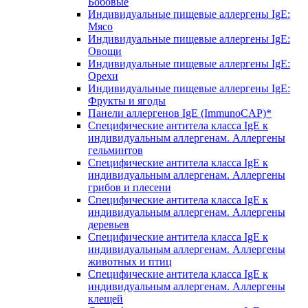
Бобовые
Индивидуальные пищевые аллергены IgE:
Мясо
Индивидуальные пищевые аллергены IgE:
Овощи
Индивидуальные пищевые аллергены IgE:
Орехи
Индивидуальные пищевые аллергены IgE:
Фрукты и ягоды
Панели аллергенов IgE (ImmunoCAP)*
Специфические антитела класса IgE к
индивидуальным аллергенам. Аллергены
гельминтов
Специфические антитела класса IgE к
индивидуальным аллергенам. Аллергены
грибов и плесени
Специфические антитела класса IgE к
индивидуальным аллергенам. Аллергены
деревьев
Специфические антитела класса IgE к
индивидуальным аллергенам. Аллергены
животных и птиц
Специфические антитела класса IgE к
индивидуальным аллергенам. Аллергены
клещей