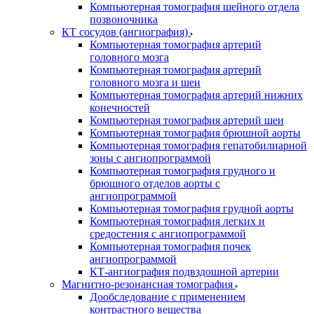
Компьютерная томография шейного отдела
позвоночника
КТ сосудов (ангиография)
Компьютерная томография артерий
головного мозга
Компьютерная томография артерий
головного мозга и шеи
Компьютерная томография артерий нижних
конечностей
Компьютерная томография артерий шеи
Компьютерная томография брюшной аорты
Компьютерная томография гепатобилиарной
зоны с ангиопрограммой
Компьютерная томография грудного и
брюшного отделов аорты с
ангиопрограммой
Компьютерная томография грудной аорты
Компьютерная томография легких и
средостения с ангиопрограммой
Компьютерная томография почек
ангиопрограммой
КТ-ангиография подвздошной артерии
Магнитно-резонансная томография
Дообследование с применением
контрастного вещества