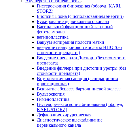
Акушерство и гинекология
Гистероскопия биполярная (оборуд. KARL
STORZ)
Биопсия 1 зона (с использованием энергии)
Бужирование цервикального канала
Вагинальный фракционный лазерный
фототермолиз
вагинопластика
Вакуум-аспирация полости матки
введение гиалуроновой кислоты НПО (без
стоимости препарата)
Введение препарата Диспорт (без стоимости
препарата)
Введение филлера при дистопии уретры (без
стоимости препарата)
Внутриматочная санация (аспирационно
ирригационная)
Вскрытие абсцесса бартолиниевой железы
Вульвоскопия
Гименопластика
Гистерорезектоскопия биполярная ( оборуд.
KARL STORZ)
Дефлорация хирургическая
Диагностическое выскабливание
цервикального канала