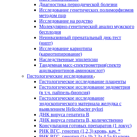
Диагностика периодической болезни
Исследование генетических полиморфизмов
методом пцр
Исследование на родство
Молекулярно-генетический анализ мужского
бесплодия
Неинвазивный пренатальный днк-тест
(нипт)
Исследование кариотипа
(кариотипирование)
Наследственные эпилепсии
Тандемная масс-спектрометрия(спектр
ацилкарнитинов,аминокислот)
Гистологические исследования
Гистологическое исследование плаценты
Гистологическое исследование эндометрия
(в т.ч. пайпель-биопсия)
Гистологическое исследование
эндоскопического материала желудка с
выявлением Helicobacter pylori
ДНК вируса гепатита B
ДНК вируса гепатита B, количественно
Консультация готовых препаратов (1 локус)
РНК ВГC, генотип (1,2,3) кровь, кач. *
РНК ВГC, генотип (1a,1b,2,3a,4,5a,6) кровь,