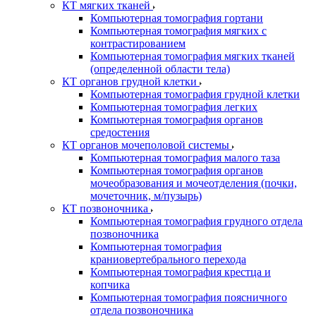
КТ мягких тканей
Компьютерная томография гортани
Компьютерная томография мягких с
контрастированием
Компьютерная томография мягких тканей
(определенной области тела)
КТ органов грудной клетки
Компьютерная томография грудной клетки
Компьютерная томография легких
Компьютерная томография органов
средостения
КТ органов мочеполовой системы
Компьютерная томография малого таза
Компьютерная томография органов
мочеобразования и мочеотделения (почки,
мочеточник, м/пузырь)
КТ позвоночника
Компьютерная томография грудного отдела
позвоночника
Компьютерная томография
краниовертебрального перехода
Компьютерная томография крестца и
копчика
Компьютерная томография поясничного
отдела позвоночника