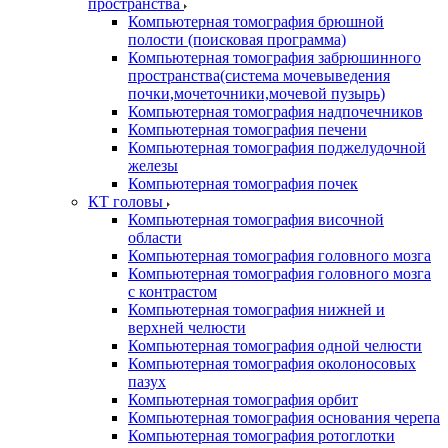
пространства
Компьютерная томография брюшной
полости (поисковая программа)
Компьютерная томография забрюшинного
пространства(система мочевыведения
почки,мочеточники,мочевой пузырь)
Компьютерная томография надпочечников
Компьютерная томография печени
Компьютерная томография поджелудочной
железы
Компьютерная томография почек
КТ головы
Компьютерная томография височной
области
Компьютерная томография головного мозга
Компьютерная томография головного мозга
с контрастом
Компьютерная томография нижней и
верхней челюсти
Компьютерная томография одной челюсти
Компьютерная томография околоносовых
пазух
Компьютерная томография орбит
Компьютерная томография основания черепа
Компьютерная томография ротоглотки