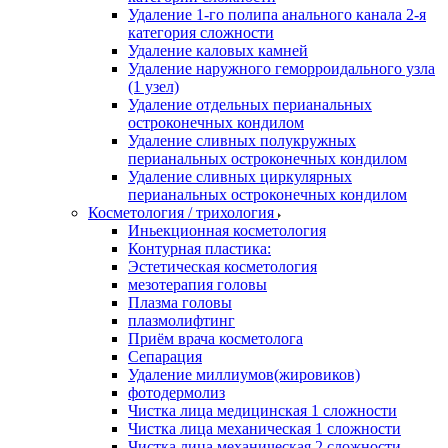
Удаление 1-го полипа анального канала 2-я
категория сложности
Удаление каловых камней
Удаление наружного геморроидального узла
(1 узел)
Удаление отдельных перианальных
остроконечных кондилом
Удаление сливных полукружных
перианальных остроконечных кондилом
Удаление сливных циркулярных
перианальных остроконечных кондилом
Косметология / трихология
Иньекционная косметология
Контурная пластика:
Эстетическая косметология
мезотерапия головы
Плазма головы
плазмолифтинг
Приём врача косметолога
Сепарация
Удаление миллиумов(жировиков)
фотодермолиз
Чистка лица медицинская 1 сложности
Чистка лица механическая 1 сложности
Чистка лица механическая 2 сложности