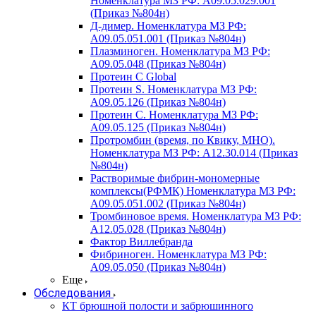
Номенклатура МЗ РФ: A09.05.029.001
(Приказ №804н)
Д-димер. Номенклатура МЗ РФ:
A09.05.051.001 (Приказ №804н)
Плазминоген. Номенклатура МЗ РФ:
A09.05.048 (Приказ №804н)
Протеин C Global
Протеин S. Номенклатура МЗ РФ:
A09.05.126 (Приказ №804н)
Протеин С. Номенклатура МЗ РФ:
A09.05.125 (Приказ №804н)
Протромбин (время, по Квику, МНО).
Номенклатура МЗ РФ: A12.30.014 (Приказ
№804н)
Растворимые фибрин-мономерные
комплексы(РФМК) Номенклатура МЗ РФ:
A09.05.051.002 (Приказ №804н)
Тромбиновое время. Номенклатура МЗ РФ:
A12.05.028 (Приказ №804н)
Фактор Виллебранда
Фибриноген. Номенклатура МЗ РФ:
A09.05.050 (Приказ №804н)
Еще
Обследования
КТ брюшной полости и забрюшинного