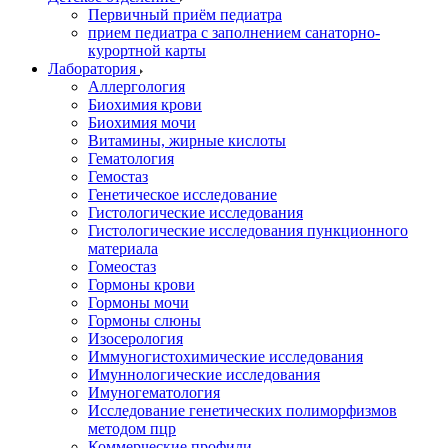
Первичный приём педиатра
прием педиатра с заполнением санаторно-
курортной карты
Лаборатория
Аллергология
Биохимия крови
Биохимия мочи
Витамины, жирные кислоты
Гематология
Гемостаз
Генетическое исследование
Гистологические исследования
Гистологические исследования пункционного
материала
Гомеостаз
Гормоны крови
Гормоны мочи
Гормоны слюны
Изосерология
Иммуногистохимические исследования
Имуннологические исследования
Имуногематология
Исследование генетических полиморфизмов
методом пцр
Коммерческие профили