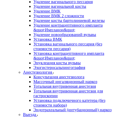
Удаление вагинального пессария
Удаление вагинальной кисты
Удаление ВМК
Удаление ВМК 2 сложности
Удаление кисты бартолиниевой железы
Удаление контрацептивного импланта
&quot;Импланон&quot;
Удаление новообразований вульвы
Установка ВМК
Установка вагинального пессария (без
стоимости пессария)
Установка контрацептивного импланта
&quot;Импланон&quot;
Энуклеация кисты вульвы
Эхогистеросальпингография
Анестезиология
Консультация анестезиолога
Массочный ингаляционный наркоз
Тотальная внутривенная анестезия
Тотальная внутривенная анестезия для
гастроскопии
Установка подключичного катетера (без
стоимости набора)
Эндотрахеальный (интубационный) наркоз
Выезда