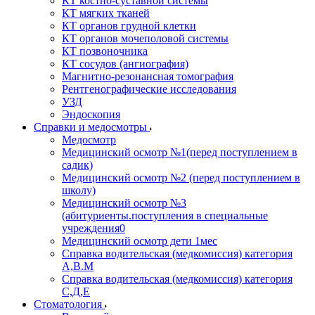
КТ костно-суставной системы
КТ мягких тканей
КТ органов грудной клетки
КТ органов мочеполовой системы
КТ позвоночника
КТ сосудов (ангиография)
Магнитно-резонансная томография
Рентгенографические исследования
УЗД
Эндоскопия
Справки и медосмотры
Медосмотр
Медицинский осмотр №1(перед поступлением в
садик)
Медицинский осмотр №2 (перед поступлением в
школу)
Медицинский осмотр №3
(абитуриенты.поступления в специальные
учреждения0
Медицинский осмотр дети 1мес
Справка водительская (медкомиссия) категория
А,В.М
Справка водительская (медкомиссия) категория
С,Д,Е
Стоматология