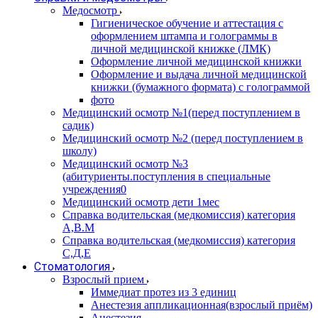
Медосмотр
Гигиеническое обучение и аттестация с
оформлением штампа и голограммы в
личной медицинской книжке (ЛМК)
Оформление личной медицинской книжки
Оформление и выдача личной медицинской
книжки (бумажного формата) с голограммой
фото
Медицинский осмотр №1(перед поступлением в
садик)
Медицинский осмотр №2 (перед поступлением в
школу)
Медицинский осмотр №3
(абитуриенты.поступления в специальные
учреждения0
Медицинский осмотр дети 1мес
Справка водительская (медкомиссия) категория
А,В.М
Справка водительская (медкомиссия) категория
С,Д,Е
Стоматология
Взрослый прием
Иммедиат протез из 3 единиц
Анестезия аппликационная(взрослый приём)
Анестезия