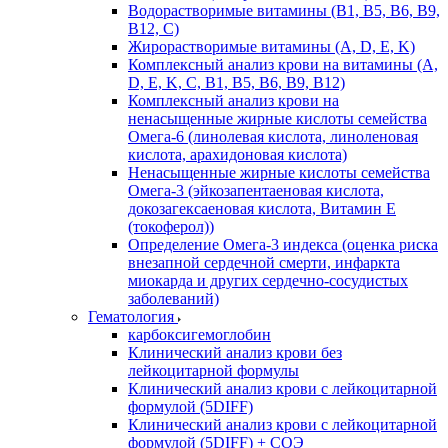
Водорастворимые витамины (B1, B5, B6, В9,
В12, С)
Жирорастворимые витамины (A, D, E, K)
Комплексный анализ крови на витамины (A,
D, E, K, C, B1, B5, B6, В9, B12)
Комплексный анализ крови на
ненасыщенные жирные кислоты семейства
Омега-6 (линолевая кислота, линоленовая
кислота, арахидоновая кислота)
Ненасыщенные жирные кислоты семейства
Омега-3 (эйкозапентаеновая кислота,
докозагексаеновая кислота, Витамин E
(токоферол))
Определение Омега-3 индекса (оценка риска
внезапной сердечной смерти, инфаркта
миокарда и других сердечно-сосудистых
заболеваний)
Гематология
карбоксигемоглобин
Клинический анализ крови без
лейкоцитарной формулы
Клинический анализ крови с лейкоцитарной
формулой (5DIFF)
Клинический анализ крови с лейкоцитарной
формулой (5DIFF) + СОЭ