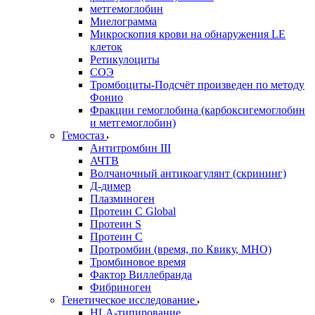
метгемоглобин
Миелограмма
Микроскопия крови на обнаружения LE
клеток
Ретикулоциты
СОЭ
Тромбоциты-Подсчёт произведен по методу
Фонио
Фракции гемоглобина (карбоксигемоглобин
и метгемоглобин)
Гемостаз
Антитромбин III
АЧТВ
Волчаночный антикоагулянт (скрининг)
Д-димер
Плазминоген
Протеин C Global
Протеин S
Протеин С
Протромбин (время, по Квику, МНО)
Тромбиновое время
Фактор Виллебранда
Фибриноген
Генетическое исследование
HLA-типирование