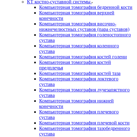
КТ костно-суставной системы
Компьютерная томография бедренной кости
Компьютерная томография верхней
конечности
Компьютерная томография височно-
нижнечелюстных суставов (пара суставов)
Компьютерная томография голеностопного
сустава
Компьютерная томография коленного
сустава
Компьютерная томография костей голени
Компьютерная томография костей
предплечья
Компьютерная томография костей таза
Компьютерная томография локтевого
сустава
Компьютерная томография лучезапястного
сустава
Компьютерная томография нижней
конечности
Компьютерная томография плечевого
сустава
Компьютерная томография плечевой кости
Компьютерная томография тазобедренного
сустава