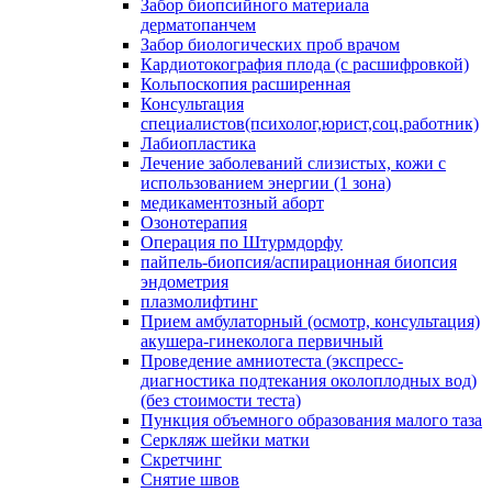
Забор биопсийного материала
дерматопанчем
Забор биологических проб врачом
Кардиотокография плода (с расшифровкой)
Кольпоскопия расширенная
Консультация
специалистов(психолог,юрист,соц.работник)
Лабиопластика
Лечение заболеваний слизистых, кожи с
использованием энергии (1 зона)
медикаментозный аборт
Озонотерапия
Операция по Штурмдорфу
пайпель-биопсия/аспирационная биопсия
эндометрия
плазмолифтинг
Прием амбулаторный (осмотр, консультация)
акушера-гинеколога первичный
Проведение амниотеста (экспресс-
диагностика подтекания околоплодных вод)
(без стоимости теста)
Пункция объемного образования малого таза
Серкляж шейки матки
Скретчинг
Снятие швов