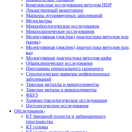
Комплексные исследования методом ПЦР
Лекарственный мониторинг
Маркеры аутоиммунных заболеваний
Медосмотры
Микробиологические исследования
Микроскопические исследования
Молекулярная (днк/рнк) диагностика методом пцр
(кровь)
Молекулярная (днк/рнк) диагностика методом пцр,
кал
Молекулярная диагностика методом nasba
Общеклинические исследования
Программы пренатального скрининга
Серологические маркеры инфекционных
заболеваний
Тяжелые металлы и микроэлементы
Тяжелые металы и микроэлементы
ФБУЗ
Химико-токсилогические исследования
Цитологические исследования
Обследования
КТ брюшной полости и забрюшинного
пространства
КТ головы