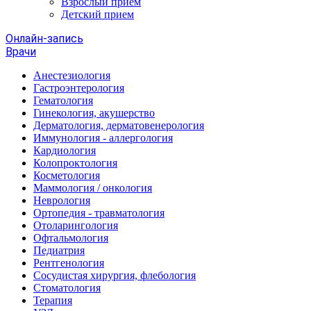
Взрослый прием
Детский прием
Онлайн-запись
Врачи
Анестезиология
Гастроэнтерология
Гематология
Гинекология, акушерство
Дерматология, дерматовенерология
Иммунология - аллергология
Кардиология
Колопроктология
Косметология
Маммология / онкология
Неврология
Ортопедия - травматология
Отоларингология
Офтальмология
Педиатрия
Рентгенология
Сосудистая хирургия, флебология
Стоматология
Терапия