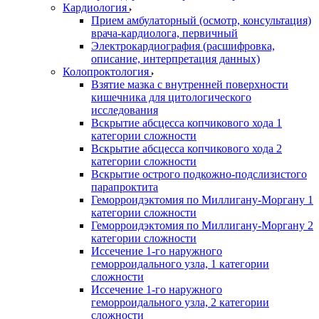
Кардиология
Прием амбулаторный (осмотр, консультация)
врача-кардиолога, первичный
Электрокардиография (расшифровка,
описание, интерпретация данных)
Колопроктология
Взятие мазка с внутренней поверхности
кишечника для цитологического
исследования
Вскрытие абсцесса копчикового хода 1
категории сложности
Вскрытие абсцесса копчикового хода 2
категории сложности
Вскрытие острого подкожно-подслизистого
парапроктита
Геморроидэктомия по Миллигану-Моргану 1
категории сложности
Геморроидэктомия по Миллигану-Моргану 2
категории сложности
Иссечение 1-го наружного
геморроидального узла, 1 категории
сложности
Иссечение 1-го наружного
геморроидального узла, 2 категории
сложности