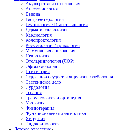
Акушерство и гинекология
Анестезиология
Выезда
Гастроэнтерология
Гематология / Гемостазиология
Дерматовенерология
Кардиология
Колопроктология
Косметология / трихология
Маммология / онкология
Неврология
Отоларингология (ЛОР)
Офтальмология
Психиатрия
Сердечно-сосудистая хирургия, флебология
Сестринское дело
Сурдология
Терапия
Травматология и ортопедия
Урология
Физиотерапия
Функциональная диагностика
Хирургия
Эндокринология
Детское отделение