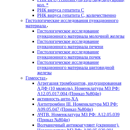
кол. *
РНК вируса гепатита C
РНК вируса гепатита C, количественно
Гистологические исследования пункционного
материала
Гистологическое исследование
пункционного материала молочной железы
Гистологическое исследование
пункционного материала печени
Гистологическое исследование
пункционного материала почек
Гистологическое исследование
пункционного материала щитовидной
железы
Гомеостаз
Агрегация тромбоцитов, индуцированная
АДФ (10 мкмоль). Номенклатура МЗ РФ:
A12.05.017.004 (Приказ №804н)
активность анти-ХА
Антитромбин III. Номенклатура МЗ РФ:
A09.05.047 (Приказ №804н)
АЧТВ. Номенклатура МЗ РФ: A12.05.039
(Приказ №804н)
Волчаночный антикоагулянт (скрининг).