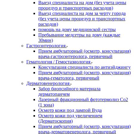
Выезд специалиста на дом (без учета цены
процедур и транспортных расходов)
Выезд специалиста на дом за черту города
(без учета цены процедур и транспортных
расходов)
помощь на дому медицинской сестры
Пребывание медсетры на дому (каждые
30мин)
Гастроэнтерология
Прием амбулаторный (осмотр, консультация)
врача-гастроэнтеролога, первичный
Гематология / Гемостазиология
Консультация специалиста по антиэйджингу
Прием амбулаторный (осмотр, консультация)
врача-гематолога, первичный
Дерматовенерология
Забор биопсийного материала
дерматопанчем
Лазерный фракционный фототермолиз Со2
(1 зона)
Осмотр кожи под лампой Вуда
Осмотр кожи под увеличением
(Дерматоскопия)
Прием амбулаторный (осмотр, консультация)
врача-дерматовенеролога, первичный