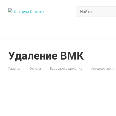
Удаление ВМК
—
—
—
Главная
Услуги
Взрослое отделение
Акушерство и 