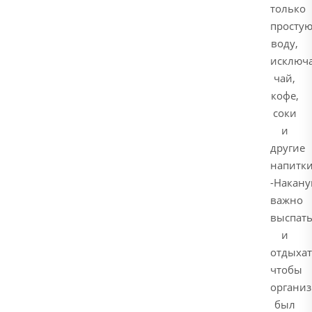
только
просту
воду,
исключ
чай,
кофе,
соки
и
другие
напитки
-Накану
важно
выспать
и
отдыхат
чтобы
органи
был