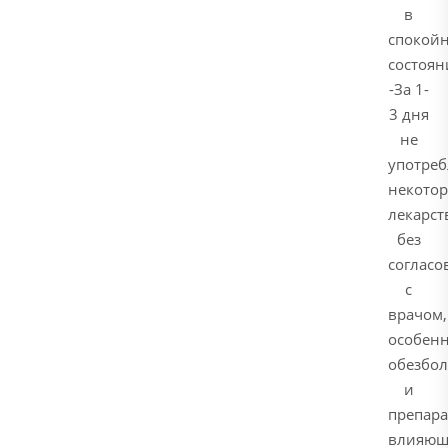
в
спокой
состоян
-За 1-
3 дня
не
употреб
некото
лекарст
без
согласо
с
врачом,
особен
обезбо
и
препара
влияющ