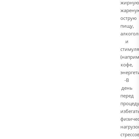
жирную
жарену
острую
пищу,
алкогол
и
стимул
(наприм
кофе,
энергет
-В
день
перед
процед
избегат
физиче
нагрузо
стрессов