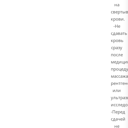
на
свертыв
крови.
-Не
сдавать
кровь
сразу
после
медици
процеду
массажа
рентген
или
ультраз
исследо
-Перед
сдачей
не