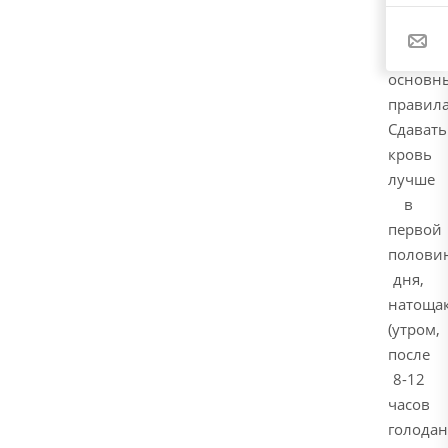
рекоме
соблюд
следую
основн
правила
Сдавать
кровь
лучше
в
первой
полови
дня,
натоща
(утром,
после
8-12
часов
голодан