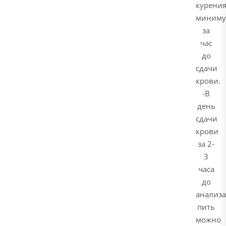
курени
миним
за
час
до
сдачи
крови.
-В
день
сдачи
крови
за 2-
3
часа
до
анализа
пить
можно