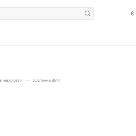
—
гинекология
Удаление ВМК