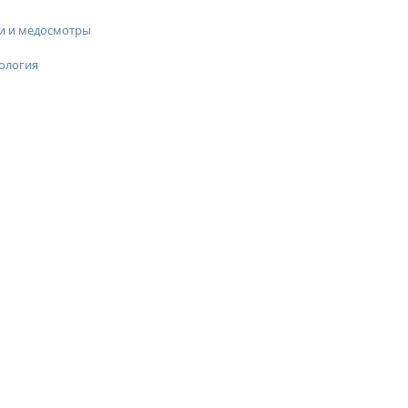
и и медосмотры
ология