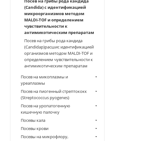
Посев на грибы рода кандида
(Candida) с идентификацией
микроорганизмов методом
MALDI-TOF и определением
чувствительности к
антимикотическим препаратам
Посев на грибы рода кандида
(Candidaр)расшис идентификацией
организмов методом MALDI-TOF и
определением чувствительности к
антимикотическим препаратам
Посев на микоплазмы и
уреаплазмы
Посев на пиогенный стрептококк
(Streptococcus pyogenes)
Посев на уропатогенную
кишечную палочку
Посевы кала
Посевы крови
Посевы на микрофлору,