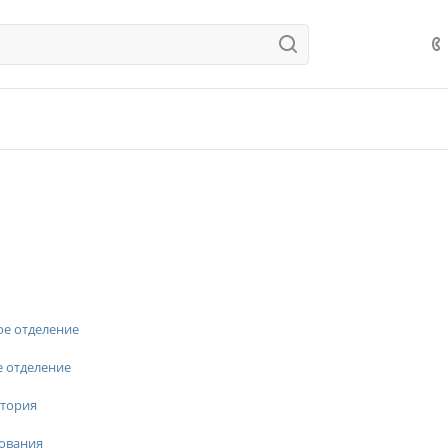
ое отделение
е отделение
тория
ования