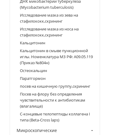
ДНК микобактерии туберкулеза
(Mycobacterium tuberculosis)
Исследование мазка из зева на
стафилококк,скрининг
Исследование мазка из носа на
стафилококк,скрининг
Кальцитонин
Кальцитонин в смыве пункционной
иглы. Номенклатура МЗ РФ: A09.05.119
(Приказ №804н)
Остеокальцин
Паратгормон
посев на кишечную группу,скрининг
Посев на флору без определения
чувствительности к антибиотикам
(влагалище)
С-концевые телопептиды коллагена I
типа (Beta-Cross laps)
Микроскопические